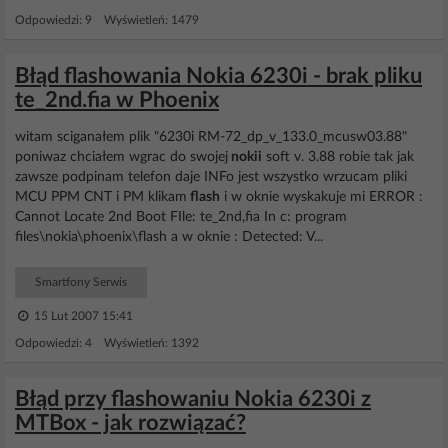
Odpowiedzi: 9 Wyświetleń: 1479
Błąd flashowania Nokia 6230i - brak pliku
te_2nd.fia w Phoenix
witam sciganałem plik "6230i RM-72_dp_v_133.0_mcusw03.88"
poniwaz chciałem wgrac do swojej
nokii
soft v. 3.88 robie tak jak
zawsze podpinam telefon daje INFo jest wszystko wrzucam pliki
MCU PPM CNT i PM klikam
flash
i w oknie wyskakuje mi ERROR :
Cannot Locate 2nd Boot FIle: te_2nd,fia In c: program
files\nokia\phoenix\flash a w oknie : Detected: V...
Smartfony Serwis
15 Lut 2007 15:41
Odpowiedzi: 4 Wyświetleń: 1392
Błąd przy flashowaniu Nokia 6230i z
MTBox - jak rozwiązać?