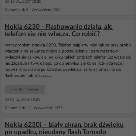
18 Wrz 2007 10:20
Odpowiedzi: 5 Wyświetleń: 1200
Nokia 6230 - Flashowanie działa, ale
telefon się nie włącza. Co robić?
mam problem z
nokią
6230. Telefon najpierw mial tak ze przy probie
wlaczenia na sekunde mignelo podswietlenie i pare restartow i
wylaczyl sie calkowicie. po kilku takich probach telefon juz wcale sie
nie zapala.martwy. dalego go do serwisu ale koles rozklada rece i
mowi nie naprawie go kolestez powiedzial ze fon normalnie sie
flashuje ale itak wlaczyc...
Smartfony Serwis
05 Lip 2006 19:21
Odpowiedzi: 11 Wyświetleń: 1476
Nokia 6230i – biały ekran, brak dźwięku
po upadku, nieudany flash Tornado