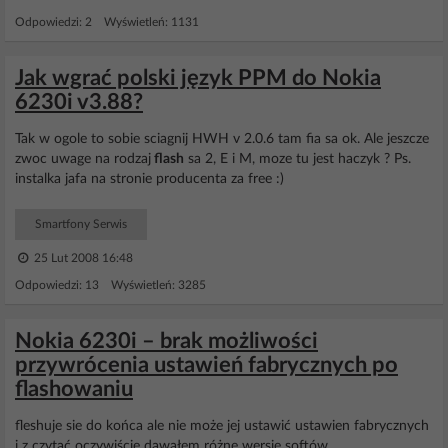
Odpowiedzi: 2 Wyświetleń: 1131
Jak wgrać polski język PPM do Nokia
6230i v3.88?
Tak w ogole to sobie sciagnij HWH v 2.0.6 tam fia sa ok. Ale jeszcze
zwoc uwage na rodzaj
flash
sa 2, E i M, moze tu jest haczyk ? Ps.
instalka jafa na stronie producenta za free :)
Smartfony Serwis
25 Lut 2008 16:48
Odpowiedzi: 13 Wyświetleń: 3285
Nokia 6230i – brak możliwości
przywrócenia ustawień fabrycznych po
flashowaniu
fleshuje sie do końca ale nie może jej ustawić ustawien fabrycznych
i z czytać oczywiście dawałem różne wersie softów