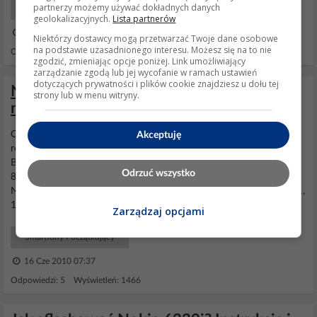
partnerzy możemy używać dokładnych danych
Smartfony Serwis
geolokalizacyjnych.
Lista partnerów
16 Kwi 2007 15:59
Niektórzy dostawcy mogą przetwarzać Twoje dane osobowe
na podstawie uzasadnionego interesu. Możesz się na to nie
Odpowiedzi: 2 Wyświetleń: 923
zgodzić, zmieniając opcje poniżej. Link umożliwiający
zarządzanie zgodą lub jej wycofanie w ramach ustawień
dotyczących prywatności i plików cookie znajdziesz u dołu tej
Nokia 6230 po flashu nie robi resetów i
strony lub w menu witryny.
nie włącza się
Oto log z flashowania mtboxem: Phone is in: Phone is not
Akceptuję
responding, power on phone! Processing File: rh12_28_11005.500
Boot... ASIC ID: 1052 TIKU BT2 te_2nd.fia te_amd.fia
Odrzuć wszystko
84E0BD800E8146B8320535C86A33 Configuration Info (9F):
Number of Flashes: 4 00000000: Samsung, 00EC 22F8 0000 0011,
10 02000000: Samsung, 00EC...
Zarządzaj opcjami
Smartfony Początkujący
16 Cze 2010 07:37
Odpowiedzi: 5 Wyświetleń: 1466