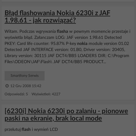
Błąd flashowania Nokia 6230i z JAF
1.98.61 - jak rozwiązać?
Witam. Podczas wgrywania
flasha
w pewnym momencie przestaje i
wyświetla błąd. Załanczam LOG: JAF version 1.98.61 Detected
PKEY: Card life counter: 95.87% P-key
nokia
module version 01.02
Detected JAF INTERFACE version: 01.B0, Driver version: 20405,
Library version: 30115 JAF DCT4/BB5 LOADERS DIR: C:\Program
Files\ODEON\JAF\Flash\ JAF DCT4/BB5 PRODUCT...
Smartfony Serwis
12 Gru 2008 15:42
Odpowiedzi: 5 Wyświetleń: 4227
[6230i] Nokia 6230i po zalaniu - pionowe
paski na ekranie, brak local mode
przelutuj
flash
i wymień LCD