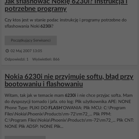
Jak sflashować Nokię 6230i? Instrukcja i
potrzebne programy
Czy ktos jest w stanie podac instrukcję i programy potrzebne do
sflashowania Noki
6230i
?
Początkujący Serwisanci
02 Maj 2007 13:05
Odpowiedzi: 1 Wyświetleń: 866
Nokia 6230i nie przyjmuje softu, błąd przy
bootowaniu i flashowaniu
Witam, tak jak w temacie mam
6230i
i nie chce przyjac softa. Mam
do dyspozycji tornado i jafa. oto log: Plik użytkownika APE: NONE
Phone Type: PLIKI DO
FLASH
'OWANIA: Plik MCU: C:\Program
Files\Nokia\Phoenix\Products\rm-72\rm72_... Plik PPM:
C:\Program Files\Nokia\Phoenix\Products\rm-72\rm72_... Plik CNT:
NONE Plik ADSP: NONE Plik...