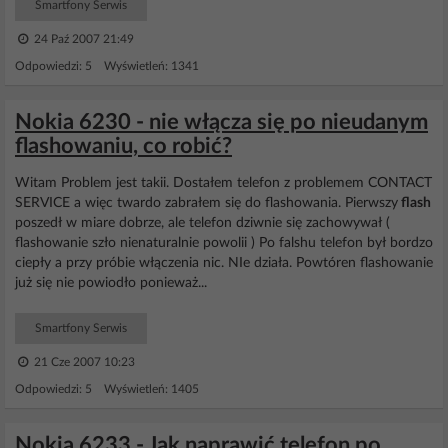
Smartfony Serwis
24 Paź 2007 21:49
Odpowiedzi: 5 Wyświetleń: 1341
Nokia 6230 - nie włącza się po nieudanym
flashowaniu, co robić?
Witam Problem jest takii. Dostałem telefon z problemem CONTACT
SERVICE a więc twardo zabrałem się do flashowania. Pierwszy
flash
poszedł w miare dobrze, ale telefon dziwnie się zachowywał (
flashowanie szło nienaturalnie powolii ) Po falshu telefon był bordzo
ciepły a przy próbie włączenia nic. NIe działa. Powtóren flashowanie
już się nie powiodło ponieważ...
Smartfony Serwis
21 Cze 2007 10:23
Odpowiedzi: 5 Wyświetleń: 1405
Nokia 6233 - Jak naprawić telefon po