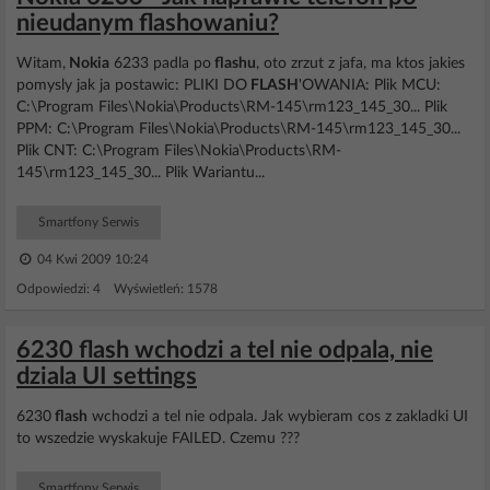
nieudanym flashowaniu?
Witam,
Nokia
6233 padla po
flashu
, oto zrzut z jafa, ma ktos jakies
pomysly jak ja postawic: PLIKI DO
FLASH
'OWANIA: Plik MCU:
C:\Program Files\Nokia\Products\RM-145\rm123_145_30... Plik
PPM: C:\Program Files\Nokia\Products\RM-145\rm123_145_30...
Plik CNT: C:\Program Files\Nokia\Products\RM-
145\rm123_145_30... Plik Wariantu...
Smartfony Serwis
04 Kwi 2009 10:24
Odpowiedzi: 4 Wyświetleń: 1578
6230 flash wchodzi a tel nie odpala, nie
dziala UI settings
6230
flash
wchodzi a tel nie odpala. Jak wybieram cos z zakladki UI
to wszedzie wyskakuje FAILED. Czemu ???
Smartfony Serwis