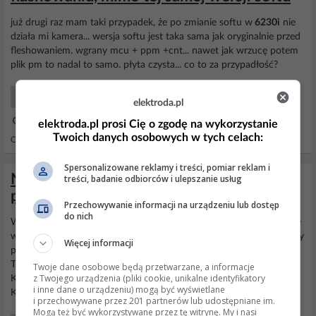
już drugi raz mam taki przypadek, że po zmianie softu w
6230i
nie
działa mi kamera... wersja softu jest taka sama jak oryginalnie przed
fleshowaniem. wgrany mcu + ppm +cnt... nawet jak wrzucę potem
plik pm to nadal to samo. płyta czysta... co to za przypadłość?
Smartfony Serwis
elektroda.pl
02 Kwi 2007 14:19
elektroda.pl prosi Cię o zgodę na wykorzystanie
Twoich danych osobowych w tych celach:
Odpowiedzi: 3 Wyświetleń: 810
Spersonalizowane reklamy i treści, pomiar reklam i
Nokia 6230i po zalaniu - błąd kasowania
treści, badanie odbiorców i ulepszanie usług
pamięci masowej, flash?
Przechowywanie informacji na urządzeniu lub dostęp
do nich
Witam. jak w temacie
6230i
po zalaniu byla martwa teraz smiga ale
wgrac moge tylko MCU poniewaz wyskakuje mi taki blad ??? czyzby
Więcej informacji
problem z koscia
flasha
??? mial ktos cos takiego ??? 1st Boot Ok,
TIKU, UPP: 1052 Fl0: 0x00000000-0x00FFFFFF,00EC22F8,Sam
Twoje dane osobowe będą przetwarzane, a informacje
z Twojego urządzenia (pliki cookie, unikalne identyfikatory
K8S2815ET Fl1: 0x02000000-0x03FFFFFF,00EC0035,Sam
i inne dane o urządzeniu) mogą być wyświetlane
KEE00D00CM Algorithm: te_oncsm.fia, Ver: 4.57.0...
i przechowywane przez 201 partnerów lub udostępniane im.
Mogą też być wykorzystywane przez tę witrynę. My i nasi