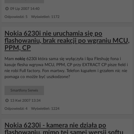
09 Lip 2007 14:40
Odpowiedzi: 5 Wyświetleń: 1172
Nokia 6230i nie uruchamia się po
flashowaniu, brak reakcji po wgraniu MCU,
PPM, CP
Mam
nokię
6230i która sama się wyłączyła i lipa Fleshuję fona i
kasuje flesha wgrywa MCU, PPM, CP przy EXTRACT CP pisze field i
nie robi Full factory. Fon martwy. Telefon kąpałem i grzałem nic nie
pomaga co możże być uszkodzone?
Smartfony Serwis
13 Kwi 2007 13:34
Odpowiedzi: 4 Wyświetleń: 1224
Nokia 6230i - kamera nie działa po
flashowaniu, mimo tej samej wersji softu