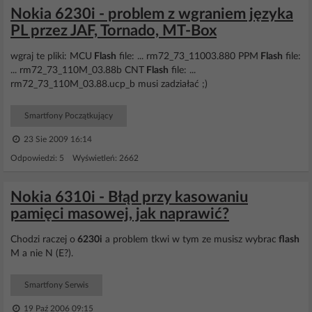
Nokia 6230i - problem z wgraniem języka
PL przez JAF, Tornado, MT-Box
wgraj te pliki: MCU
Flash
file: ... rm72_73_11003.880 PPM
Flash
file:
... rm72_73_110M_03.88b CNT
Flash
file: ...
rm72_73_110M_03.88.ucp_b musi zadziałać ;)
Smartfony Początkujący
23 Sie 2009 16:14
Odpowiedzi: 5 Wyświetleń: 2662
Nokia 6310i - Błąd przy kasowaniu
pamięci masowej, jak naprawić?
Chodzi raczej o
6230i
a problem tkwi w tym ze musisz wybrac
flash
M a nie N (E?).
Smartfony Serwis
19 Paź 2006 09:15