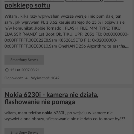
polskiego softu
Witam , kilka razy wgrywałem wyższe wersje i nic ppm dalej ten
sam , jak wgrywam PL z 3.62 kasuje starego do 25 % i pojawia sie
n/w komunikat .Robie Tornado : FLASH_FILE_MM_TYPE: TIKU
EIJA SSR [NAND] 1st Boot Ok, TIKU, UPP: 2051 Fl0: 0x00000000-
0x00FFFFFF,00EC22E8,Sam K8S2815ETB Fl1: 0x02000000-
0x03FFFFFF,00EC0010,Sam OneNAND256 Algorithm: te_essr.fia,...
Smartfony Serwis
15 Lut 2007 08:21
Odpowiedzi: 4 Wyświetleń: 1042
Nokia 6230i - kamera nie działa,
flashowanie nie pomaga
witam, mam telefon
nokia
6230i , po wejsciu w kamere nie
wyswietla ona obrazu, sfleszowanie nic nie dało co to moze być??
Smartfony Serwis