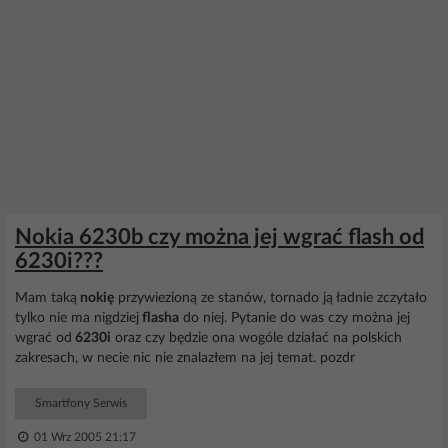
Nokia 6230b czy można jej wgrać flash od
6230i???
Mam taką
nokię
przywiezioną ze stanów, tornado ją ładnie zczytało
tylko nie ma nigdziej
flasha
do niej. Pytanie do was czy można jej
wgrać od
6230i
oraz czy będzie ona wogóle działać na polskich
zakresach, w necie nic nie znalazłem na jej temat. pozdr
Smartfony Serwis
01 Wrz 2005 21:17