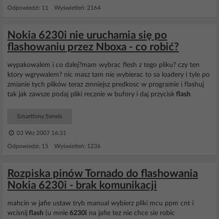
Odpowiedzi: 11 Wyświetleń: 2164
Nokia 6230i nie uruchamia się po
flashowaniu przez Nboxa - co robić?
wypakowalem i co dalej?mam wybrac flesh z tego pliku? czy ten
ktory wgrywalem? nic masz tam nie wybierac to sa loadery i tyle po
zmianie tych plików teraz zmniejsz predkosc w programie i flashuj
tak jak zawsze podaj pliki recznie w bufory i daj przycisk
flash
Smartfony Serwis
03 Wrz 2007 16:31
Odpowiedzi: 15 Wyświetleń: 1236
Rozpiska pinów Tornado do flashowania
Nokia 6230i - brak komunikacji
mahcin w jafie ustaw tryb manual wybierz pliki mcu ppm cnt i
wcisnij
flash
(u mnie
6230i
na jafie tez nie chce sie robic