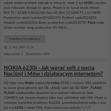
witam mama problem taki jak w temacie, mam 2 szt
6230i
i na obu
pod mtboxem dostaje to samo: Phone is in: Local mode Model:
RM-72 ( 6230i) V 03.62/04-Nov-05/RM-72 GSM P1.1/(c) NMP.
Production serial number2FH201971 Product code0526893
Module code0202552 Basic production code0519797
Flash
code
Order number Long production SN MCU...
Smartfony Początkujący
31 Maj 2009 12:14
Odpowiedzi: 4 Wyświetleń: 1295
NOKIA 6230i - Jak wgrać soft z opcją
Naciśnij i Mów i działającym internetem?
Od tego roku
Nokia
wypusciła
nokię
6230i z nowym HW, podobno
ta nowa płyta główna jest Ok, układy takie jak SD RAM ,
FLASH
,
FLASH
użytkownika skupione sa w jednym elemencie (tzw.
COMBO), jak narazie dopiero kilka razy widziałem taki HW. Może to
rozwiąze wszystkie problemy N6230I, prawdopodobnie wielu z was
już ma
6230i
z takim HW. Zobaczymy czas pokaże:?::?::?: