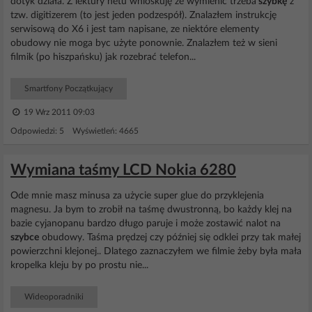
dotyk działa. Z lektury netu wnioskuję że wymienić trzeba
szybkę
z
tzw. digitizerem (to jest jeden podzespół). Znalazłem instrukcję
serwisową do X6 i jest tam napisane, ze niektóre elementy
obudowy nie moga byc użyte ponownie. Znalazłem też w sieni
filmik (po hiszpańsku) jak rozebrać telefon...
Smartfony Początkujący
19 Wrz 2011 09:03
Odpowiedzi: 5 Wyświetleń: 4665
Wymiana taśmy LCD Nokia 6280
Ode mnie masz minusa za użycie super glue do przyklejenia
magnesu. Ja bym to zrobił na taśmę dwustronną, bo każdy klej na
bazie cyjanopanu bardzo długo paruje i może zostawić nalot na
szybce
obudowy. Taśma prędzej czy później się odklei przy tak małej
powierzchni klejonej.. Dlatego zaznaczyłem we filmie żeby była mała
kropelka kleju by po prostu nie...
Wideoporadniki