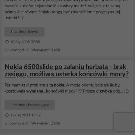
zwłaszcza, że objaw szybkiego rozładowywania baterii wskazuje na
zwarcie a niefunkcjonalność klawiszy ma też związek z ta samą
taśmą /ale równie śmiało mogą być również inne przyczyny tej
usterki !!!/
Smartfony Serwis
10 Sty 2005 07:55
Odpowiedzi: 3 Wyświetleń: 1428
Nokia 6500slide po zalaniu herbatą - brak
zasięgu, możliwa usterka końcówki mocy?
Tez mam taki problem z ta
nokia
. A moze orientujecie sie ile by
kosztowała
wymiana
,,końcówki mocy" ?? Prosze o
szybką
odp... :D
Smartfony Początkujący
12 Cze 2011 10:52
Odpowiedzi: 9 Wyświetleń: 2606