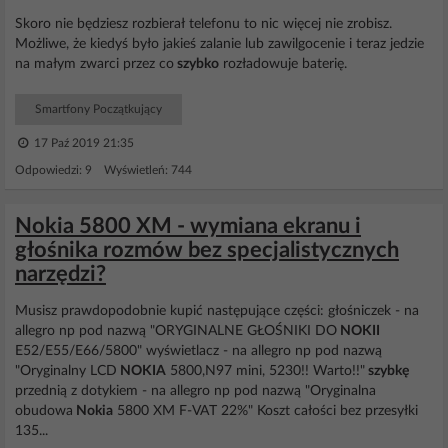
Skoro nie będziesz rozbierał telefonu to nic więcej nie zrobisz.
Możliwe, że kiedyś było jakieś zalanie lub zawilgocenie i teraz jedzie
na małym zwarci przez co
szybko
rozładowuje baterię.
Smartfony Początkujący
17 Paź 2019 21:35
Odpowiedzi: 9 Wyświetleń: 744
Nokia 5800 XM - wymiana ekranu i
głośnika rozmów bez specjalistycznych
narzędzi?
Musisz prawdopodobnie kupić następujące części: głośniczek - na
allegro np pod nazwą "ORYGINALNE GŁOŚNIKI DO
NOKII
E52/E55/E66/5800" wyświetlacz - na allegro np pod nazwą
"Oryginalny LCD
NOKIA
5800,N97 mini, 5230!! Warto!!"
szybkę
przednią z dotykiem - na allegro np pod nazwą "Oryginalna
obudowa
Nokia
5800 XM F-VAT 22%" Koszt całości bez przesyłki
135...