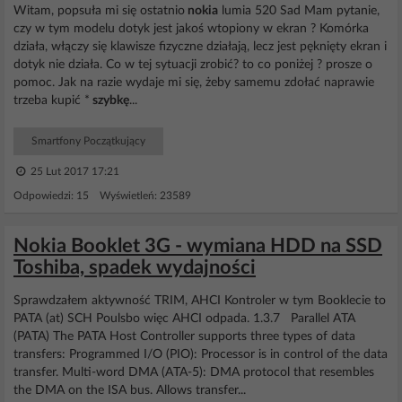
Witam, popsuła mi się ostatnio
nokia
lumia 520 Sad Mam pytanie,
czy w tym modelu dotyk jest jakoś wtopiony w ekran ? Komórka
działa, włączy się klawisze fizyczne działają, lecz jest pęknięty ekran i
dotyk nie działa. Co w tej sytuacji zrobić? to co poniżej ? prosze o
pomoc. Jak na razie wydaje mi się, żeby samemu zdołać naprawie
trzeba kupić *
szybkę
...
Smartfony Początkujący
25 Lut 2017 17:21
Odpowiedzi: 15 Wyświetleń: 23589
Nokia Booklet 3G - wymiana HDD na SSD
Toshiba, spadek wydajności
Sprawdzałem aktywność TRIM, AHCI Kontroler w tym Booklecie to
PATA (at) SCH Poulsbo więc AHCI odpada. 1.3.7 Parallel ATA
(PATA) The PATA Host Controller supports three types of data
transfers: Programmed I/O (PIO): Processor is in control of the data
transfer. Multi-word DMA (ATA-5): DMA protocol that resembles
the DMA on the ISA bus. Allows transfer...