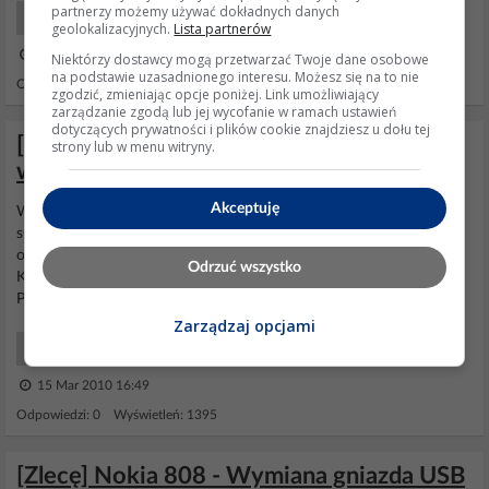
partnerzy możemy używać dokładnych danych
Smartfony Bazar
geolokalizacyjnych.
Lista partnerów
08 Kwi 2017 14:35
Niektórzy dostawcy mogą przetwarzać Twoje dane osobowe
na podstawie uzasadnionego interesu. Możesz się na to nie
Odpowiedzi: 0 Wyświetleń: 1140
zgodzić, zmieniając opcje poniżej. Link umożliwiający
zarządzanie zgodą lub jej wycofanie w ramach ustawień
dotyczących prywatności i plików cookie znajdziesz u dołu tej
[zamienię] Nokia N73 stan BDB na Silnik
strony lub w menu witryny.
wsk
Akceptuję
Witam. Zamienię telefon
Nokia
N73 z całym kompletem bez
słuchawek. Papiery, gwarancja. Zamienię na sinik wsk 125 lub inny
oczywiście sprawny. Mogę też sprzedać telefon cena to 250zł.
Odrzuć wszystko
Kontakt: 667566784. W godzinach 8-16 proszę o kontakt sms.
Później można dzwonić. Zależy mi na czasie.Pozdrawiam
Zarządzaj opcjami
Inne Bazar
15 Mar 2010 16:49
Odpowiedzi: 0 Wyświetleń: 1395
[Zlecę] Nokia 808 - Wymiana gniazda USB