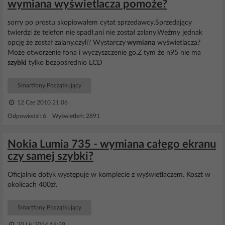
wymiana wyświetlacza pomoże?
sorry po prostu skopiowałem cytat sprzedawcy.Sprzedający
twierdzi że telefon nie spadł,ani nie został zalany.Weźmy jednak
opcję że został zalany,czyli? Wystarczy
wymiana
wyświetlacza?
Może otworzenie fona i wyczyszczenie go.Z tym że n95 nie ma
szybki
tylko bezpośrednio LCD
Smartfony Początkujący
12 Cze 2010 21:06
Odpowiedzi: 6 Wyświetleń: 2891
Nokia Lumia 735 - wymiana całego ekranu
czy samej szybki?
Oficjalnie dotyk występuje w komplecie z wyświetlaczem. Koszt w
okolicach 400zł.
Smartfony Początkujący
20 Lis 2014 16:39