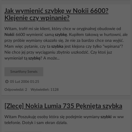
Jak wymienić szybkę w Nokii 6600?
Klejenie czy wpinanie?
Witam, trafił mi sie klient, który chce w oryginalnej obudowie od
Nokii
6600 wymienić samą
szybkę
. Kupiłem takową w hurtowni, ale
przy próbie wymiany okazało się, że nie za bardzo chce ona wyjść.
Mam więc pytanie, czy ta
szybka
jest klejona czy tylko "wpinana"?
Nie chce jej przy wyciąganiu zbytnio uszkodzić. Czy ktoś juz
wymieniał tą
szybkę
? A może...
Smartfony Serwis
05 Lut 2006 01:25
Odpowiedzi: 2 Wyświetleń: 1128
[Zlecę] Nokia Lumia 735 Pęknięta szybka
Witam Poszukuję osoby która się podejmie wymiany
szybki
w ww
telefonie. Dotyk i sam ekran działa.