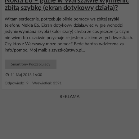
Nokia E6 – gdzie w Warszawie wymienić
zbitą szybkę (ekran dotykowy działa)?
Witam serdecznie, potrzebuje pilnie pomocy ws zbitej
szybki
telefonu
Nokia
E6. Ekran dotykowy dziala,wiec w gre wchodzi
jedynie
wymiana
szybki (kolor szary) chyba ze cos jeszcze (o czym
nie wiem bo uczciwie przyznaje ze jestem laikiem w tych kwestiach.
Czy ktos z Warszawy moze pomoc? Bede bardzo wdzieczna za
info/pomoc. Moj mail: a.szyszko(at)wp.pl...
Smartfony Początkujący
11 Maj 2013 16:30
Odpowiedzi: 9 Wyświetleń: 3591
REKLAMA