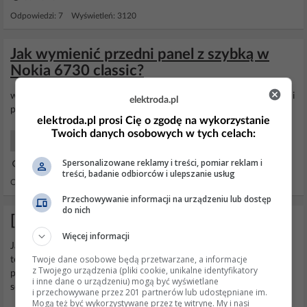
Odpowiedzi: 7 Wyświetleń: 3120
Jak wymienić przedni panel z szybką w
Nokia 6730 classic?
witam jak wymienić obudowę w 6730 ? chodzi mi jedynie o przedni
elektroda.pl
panel z
szybką
? pozdrawiam
elektroda.pl prosi Cię o zgodę na wykorzystanie
Twoich danych osobowych w tych celach:
Smartfony Początkujący
Spersonalizowane reklamy i treści, pomiar reklam i
28 Wrz 2010 08:19
treści, badanie odbiorców i ulepszanie usług
Odpowiedzi: 1 Wyświetleń: 7471
Przechowywanie informacji na urządzeniu lub dostęp
do nich
[Zlecę] Wymiana szybki - Lumia 650
Więcej informacji
Jak w temacie, zlecę
wymianę
szybki w telefonie Lumia 650 na
Twoje dane osobowe będą przetwarzane, a informacje
terenie Wrocławia lub z możliwością wysyłki (proszę o podanie
z Twojego urządzenia (pliki cookie, unikalne identyfikatory
proponowanej ceny za usługę). Ewentualnie proszę o polecenie
i inne dane o urządzeniu) mogą być wyświetlane
serwisu, który mógłby podjąć się wymiany.
i przechowywane przez 201 partnerów lub udostępniane im.
Mogą też być wykorzystywane przez tę witrynę. My i nasi