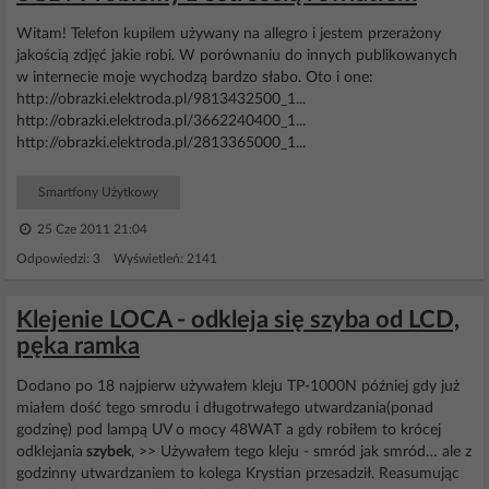
Witam! Telefon kupilem używany na allegro i jestem przerażony
jakością zdjęć jakie robi. W porównaniu do innych publikowanych
w internecie moje wychodzą bardzo słabo. Oto i one:
http://obrazki.elektroda.pl/9813432500_1...
http://obrazki.elektroda.pl/3662240400_1...
http://obrazki.elektroda.pl/2813365000_1...
Smartfony Użytkowy
25 Cze 2011 21:04
Odpowiedzi: 3 Wyświetleń: 2141
Klejenie LOCA - odkleja się szyba od LCD,
pęka ramka
Dodano po 18 najpierw używałem kleju TP-1000N później gdy już
miałem dość tego smrodu i długotrwałego utwardzania(ponad
godzinę) pod lampą UV o mocy 48WAT a gdy robiłem to krócej
odklejania
szybek
, >> Używałem tego kleju - smród jak smród… ale z
godzinny utwardzaniem to kolega Krystian przesadził. Reasumując