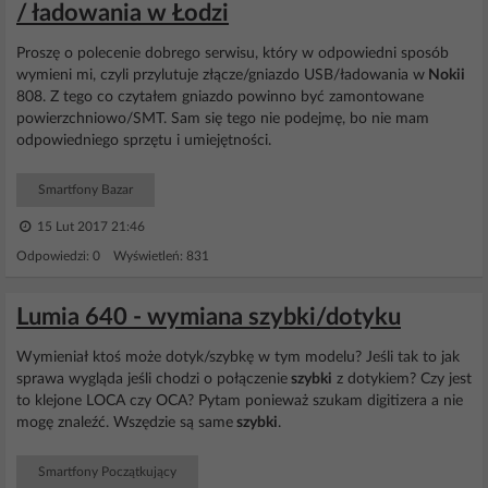
/ ładowania w Łodzi
Proszę o polecenie dobrego serwisu, który w odpowiedni sposób
wymieni mi, czyli przylutuje złącze/gniazdo USB/ładowania w
Nokii
808. Z tego co czytałem gniazdo powinno być zamontowane
powierzchniowo/SMT. Sam się tego nie podejmę, bo nie mam
odpowiedniego sprzętu i umiejętności.
Smartfony Bazar
15 Lut 2017 21:46
Odpowiedzi: 0 Wyświetleń: 831
Lumia 640 - wymiana szybki/dotyku
Wymieniał ktoś może dotyk/szybkę w tym modelu? Jeśli tak to jak
sprawa wygląda jeśli chodzi o połączenie
szybki
z dotykiem? Czy jest
to klejone LOCA czy OCA? Pytam ponieważ szukam digitizera a nie
mogę znaleźć. Wszędzie są same
szybki
.
Smartfony Początkujący