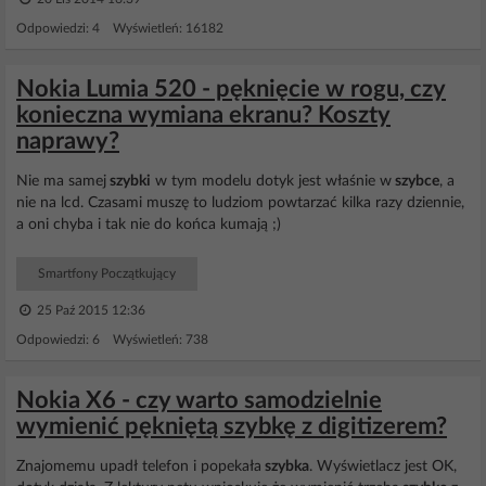
Odpowiedzi: 4 Wyświetleń: 16182
Nokia Lumia 520 - pęknięcie w rogu, czy
konieczna wymiana ekranu? Koszty
naprawy?
Nie ma samej
szybki
w tym modelu dotyk jest właśnie w
szybce
, a
nie na lcd. Czasami muszę to ludziom powtarzać kilka razy dziennie,
a oni chyba i tak nie do końca kumają ;)
Smartfony Początkujący
25 Paź 2015 12:36
Odpowiedzi: 6 Wyświetleń: 738
Nokia X6 - czy warto samodzielnie
wymienić pękniętą szybkę z digitizerem?
Znajomemu upadł telefon i popekała
szybka
. Wyświetlacz jest OK,