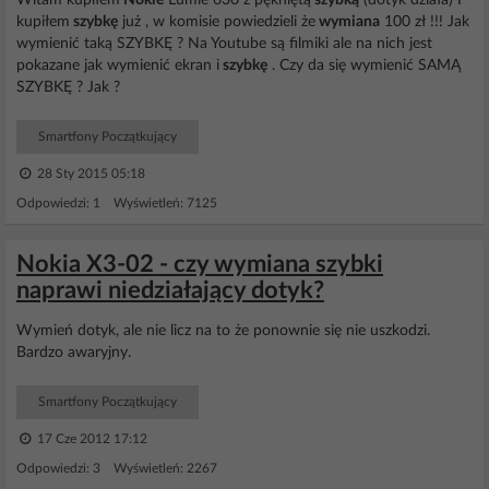
Witam kupiłem
Nokie
Lumie 630 z pękniętą
szybką
(dotyk działa) I
kupiłem
szybkę
już , w komisie powiedzieli że
wymiana
100 zł !!! Jak
wymienić taką SZYBKĘ ? Na Youtube są filmiki ale na nich jest
pokazane jak wymienić ekran i
szybkę
. Czy da się wymienić SAMĄ
SZYBKĘ ? Jak ?
Smartfony Początkujący
28 Sty 2015 05:18
Odpowiedzi: 1 Wyświetleń: 7125
Nokia X3-02 - czy wymiana szybki
naprawi niedziałający dotyk?
Wymień dotyk, ale nie licz na to że ponownie się nie uszkodzi.
Bardzo awaryjny.
Smartfony Początkujący
17 Cze 2012 17:12
Odpowiedzi: 3 Wyświetleń: 2267