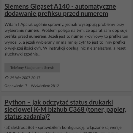
Siemens Gigaset A140 - automatyczne
dodawanie prefiksu przed numerem
Witam ! Aparat ogólnie sprawny, jednak występują problemy przy
wybieraniu
numeru
. Problem polega na tym, że aparat sam dopisuje
prefiks
przed
numerem
. Jeżeli jest to
numer
7-cyfrowy to
prefiks
ten
wynosi 5, a jeżeli wybierany nr ma mniej cyfr to jest to inny
prefiks
o większej ilości cyfr. W instrukcji obsługi nic nie znalazłem, a reset
słuchawki zgodnie...
Telefony Stacjonarne Serwis
29 Wrz 2007 20:17
Odpowiedzi: 7 Wyświetleń: 2812
Python – jak odczytać status drukarki
sieciowej K-M bizhub C368 (toner, papier,
status zadania)?
(at)ElektrodaBot - sprawdziłem konfigurację, włączone są wersje