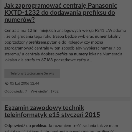
Jak zaprogramować centralę Panasonic
KXTD-1232 do dodawania prefiksu do
numerów?
Centrala ma 12 lini miejskich analogowych wersja P241 L.Wiadomo
, że od grudania tego roku trzeba będzie wybierać
numer
lokalny
poprzedzony
prefiksem
,pytanie do Kolegów czy można
zaprogramować centralę w ten sposób aby wybierać
numer
/ po
staremu/ a centrala dopisze
prefiks
na
numery
lokalne.Numeracja
lokalan dla strefy to 67 i68 początkowe cyfry a...
Telefony Stacjonarne Serwis
05 Lut 2006 12:44
Odpowiedzi: 7 Wyświetleń: 1782
Egzamin zawodowy technik
teleinformatyk e15 styczeń 2015
Odpowiedź do
prefiksu
. Ja rozumiem treść zadania tak że mam
zablokować jakiemuś abonentowi wewnętrznemu możliwość