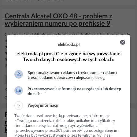
Centrala Alcatel OXO 48 - problem z
wybieraniem numeru po prefiksie 9
Czy posiadasz jakiś aktualny konfig z centrali? Jeśli tak to proszę do
mnie wysłać na priva. ps Swoją drogą to twój serwisant kasuje
elektroda.pl
pieniążki i nie na tym to wszystko ma polegać, że ty z pomocą
naszego forum prowadzisz go za rączkę. Jeśli jednak tak już jest to
elektroda.pl prosi Cię o zgodę na wykorzystanie
Twoich danych osobowych w tych celach:
niech tobie "odpala" pewną kwotę za douczanie :D Pozdrawiam.
Konfig otrzymałem info odesłane...
Spersonalizowane reklamy i treści, pomiar reklam i
treści, badanie odbiorców i ulepszanie usług
Telefony Stacjonarne Serwis
Przechowywanie informacji na urządzeniu lub dostęp
25 Sty 2011 15:02
do nich
Odpowiedzi: 12 Wyświetleń: 2024
Więcej informacji
Fotopułapka HC-801LTE - MMS i e-mail
Twoje dane osobowe będą przetwarzane, a informacje
z Twojego urządzenia (pliki cookie, unikalne identyfikatory
nie dochodzą, ustawienia Orange, błąd w
i inne dane o urządzeniu) mogą być wyświetlane
logach
i przechowywane przez 201 partnerów lub udostępniane im.
Mogą też być wykorzystywane przez tę witrynę. My i nasi