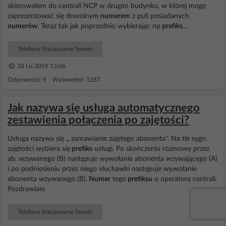
skierowałem do centrali NCP w drugim budynku, w której mogę
zaprezentować się dowolnym
numerem
z puli posiadanych
numerów
. Teraz tak jak poprzednio wybierając np
prefiks
...
Telefony Stacjonarne Serwis
28 Lis 2019 13:06
Odpowiedzi: 9 Wyświetleń: 1287
Jak nazywa się usługa automatycznego
zestawienia połączenia po zajętości?
Usługa nazywa się ,, zamawianie zajętego abonenta". Na tle sygn.
zajętości wybiera się
prefiks
usługi. Po skończeniu rozmowy przez
ab. wzywanego (B) następuje wywołanie abonenta wzywającego (A)
i po podniesieniu przez niego słuchawki następuje wywołanie
abonenta wzywanego (B).
Numer
tego
prefiksu
u operatora centrali.
Pozdrawiam
Telefony Stacjonarne Serwis