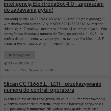
inteligencją ElektrodaBot 4.0 - zapraszam
do zadawania pytań!
Rozkoduj nr VIN KNEFC523145328213 Cześć! Chętnie pomogę Ci
w rozkodowaniu
numeru
VIN: KNEFC523145328213.
Numer
ten
składa się z 17 znaków i dostarcza informacji na temat pojazdu. Oto
szczegółowa dekodacja
numeru
dla Twojego pojazdu: 1. KNE - to
prefiks
dla producenta, w tym przypadku oznacza Kia Motors 2. F -
oznacza typ nadwozia, w tym przypadku jest...
Tematy tygodnia
03 Kwi 2023 09:12
Odpowiedzi: 927 Wyświetleń: 25383
Slican CCT1668.L - LCR - przekazywanie
numeru do centrali operatora
Witam Nie znalazłem rozwiązania jak w IPL-256 zaprezentować się
w danym momencie
numerem
, który mnie interesuje oczywiście z
puli posiadanych
numerów
. Nie widząc rozwiązania część ruchu