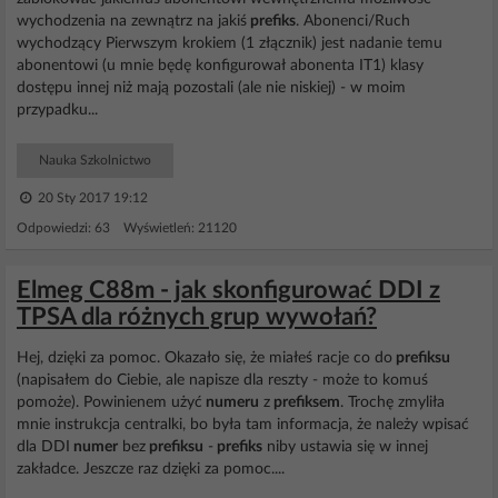
wychodzenia na zewnątrz na jakiś
prefiks
. Abonenci/Ruch
wychodzący Pierwszym krokiem (1 złącznik) jest nadanie temu
abonentowi (u mnie będę konfigurował abonenta IT1) klasy
dostępu innej niż mają pozostali (ale nie niskiej) - w moim
przypadku...
Nauka Szkolnictwo
20 Sty 2017 19:12
Odpowiedzi: 63 Wyświetleń: 21120
Elmeg C88m - jak skonfigurować DDI z
TPSA dla różnych grup wywołań?
Hej, dzięki za pomoc. Okazało się, że miałeś racje co do
prefiksu
(napisałem do Ciebie, ale napisze dla reszty - może to komuś
pomoże). Powinienem użyć
numeru
z
prefiksem
. Trochę zmyliła
mnie instrukcja centralki, bo była tam informacja, że należy wpisać
dla DDI
numer
bez
prefiksu
-
prefiks
niby ustawia się w innej
zakładce. Jeszcze raz dzięki za pomoc....