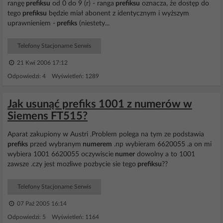
rangę
prefiksu
od 0 do 9 (r) - ranga
prefiksu
oznacza, że dostęp do
tego
prefiksu
będzie miał abonent z identycznym i wyższym
uprawnieniem -
prefiks
(niestety...
Telefony Stacjonarne Serwis
21 Kwi 2006 17:12
Odpowiedzi: 4 Wyświetleń: 1289
Jak usunąć prefiks 1001 z numerów w
Siemens FT515?
Aparat zakupiony w Austri .Problem polega na tym ze podstawia
prefiks
przed wybranym
numerem
.np wybieram 6620055 .a on mi
wybiera 1001 6620055 oczywiscie
numer
dowolny a to 1001
zawsze .czy jest mozliwe pozbycie sie tego
prefiksu
??
Telefony Stacjonarne Serwis
07 Paź 2005 16:14
Odpowiedzi: 5 Wyświetleń: 1164