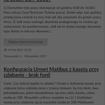
1) Domyślnie tryb pracy obowiązuje od godziny 8:00 do 16:00 (
Patrz arkusz Czas/Terminarz Trybów pracy). Zmień więc tam godziny
przełączania centrali na inny tryb tak aby pasowało do godzin pracy
firmy. 2) Jeśli masz wolnego abonenta analogowego to możesz go
wykorzystać do przekierowania. Jeśli nie to dodaj nowego abonenta
typu Konto w arkuszu Abonenci...
Telefony Stacjonarne Serwis
16 Paź 2011 12:32
Odpowiedzi: 6 Wyświetleń: 3257
Konfiguracja Urmet Matibus z kaseta przy
szlabanie - brak fonii
Cześć. Czy dobrze będzie to działać? Chodzi o dołożenie kasety przy
szlabanie który oddziela teren z trzema blokami. Są trzy bloki, dwa
jednoklatkowe, jeden dwuklatkowy. łącznie cztery kasety, cztery
zasilacze 33R. Wszystkie unifony wszędzie na LU 1 Dokładam
kasetę przy szlabanie, łączę wszystkie zasilacze 33R Matibusem