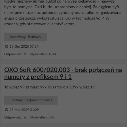
Kiedyś nieznany
numer
budził co najwyżej ciekawość – najwyżej
była to pomyłka. Dziś budzi uzasadniony niepokój. Za ciągiem cyfr
na ekranie może stać automat, cyniczny oszust albo zorganizowana
grupa przestępcza wykorzystująca luki w technologii VoIP. W
czasach, gdy sfałszowanie identyfikatora...
Smartfony Użytkowy
19 Gru 2025 07:37
Odpowiedzi: 3 Wyświetleń: 1014
OXO Soft 600/020.003 - brak połączeń na
numery z prefiksem 9 i 1
To wpisz 99 zamiast 99x To samo dla 199x wpisz 19
Telefony Stacjonarne Serwis
25 Mar 2009 21:29
Odpowiedzi: 6 Wyświetleń: 870