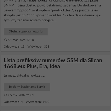
SNMP 1, 2 i 3, i Traps. Drukarka obsługuje IPP/IPPS. Czy przez
SNMP można dostać job-id ostatniego zadania? Do drukowania
używam "ipptool" ze skryptem "print-job.test"; są jeszcze takie
skrypty, jak np. "print-job-and-wait.test" - i ten daje informację o
tym, czy zadanie zostało przyjęte....
Obsługa oprogramowania
01 Mar 2026 17:20
Odpowiedzi: 15 Wyświetleń: 333
Lista prefiksów numerów GSM dla Slican
1668.eu: Plus, Era, Idea
tu masz aktualny wykaz .....
Telefony Stacjonarne Serwis
05 Mar 2007 21:01
Odpowiedzi: 4 Wyświetleń: 1410