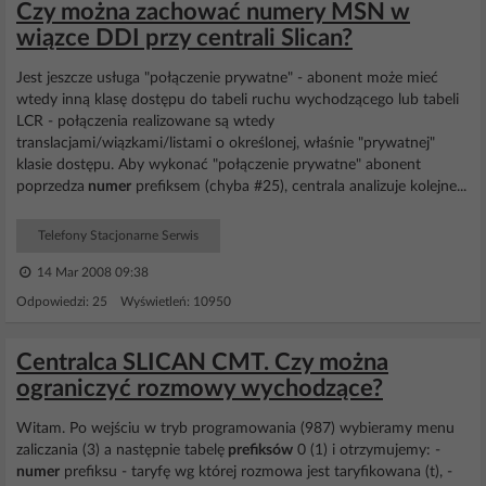
Czy można zachować numery MSN w
wiązce DDI przy centrali Slican?
Jest jeszcze usługa "połączenie prywatne" - abonent może mieć
wtedy inną klasę dostępu do tabeli ruchu wychodzącego lub tabeli
LCR - połączenia realizowane są wtedy
translacjami/wiązkami/listami o określonej, właśnie "prywatnej"
klasie dostępu. Aby wykonać "połączenie prywatne" abonent
poprzedza
numer
prefiksem (chyba #25), centrala analizuje kolejne...
Telefony Stacjonarne Serwis
14 Mar 2008 09:38
Odpowiedzi: 25 Wyświetleń: 10950
Centralca SLICAN CMT. Czy można
ograniczyć rozmowy wychodzące?
Witam. Po wejściu w tryb programowania (987) wybieramy menu
zaliczania (3) a następnie tabelę
prefiksów
0 (1) i otrzymujemy: -
numer
prefiksu - taryfę wg której rozmowa jest taryfikowana (t), -