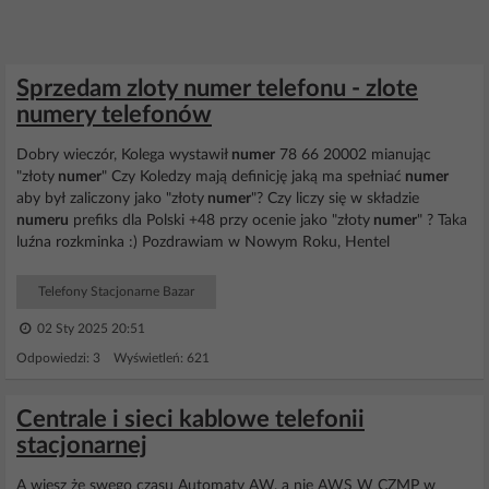
Sprzedam zloty numer telefonu - zlote
numery telefonów
Dobry wieczór, Kolega wystawił
numer
78 66 20002 mianując
"złoty
numer
" Czy Koledzy mają definicję jaką ma spełniać
numer
aby był zaliczony jako "złoty
numer
"? Czy liczy się w składzie
numeru
prefiks dla Polski +48 przy ocenie jako "złoty
numer
" ? Taka
luźna rozkminka :) Pozdrawiam w Nowym Roku, Hentel
Telefony Stacjonarne Bazar
02 Sty 2025 20:51
Odpowiedzi: 3 Wyświetleń: 621
Centrale i sieci kablowe telefonii
stacjonarnej
A wiesz że swego czasu Automaty AW, a nie AWS W CZMP w