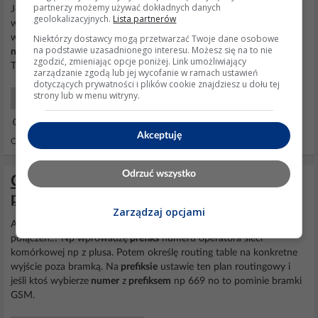
partnerzy możemy używać dokładnych danych
Jeszcze pytanie odnośnie plików .dat ? Na karcie muszą być
geolokalizacyjnych.
Lista partnerów
wszystkie trzy (parametr, mmso, smto)? Na forum już różne wersje
Niektórzy dostawcy mogą przetwarzać Twoje dane osobowe
widziałem odnośnie tego zagadnienia i czy
numer
prefiks +48 przed
na podstawie uzasadnionego interesu. Możesz się na to nie
numerem
bo też kilka osób dwojako podawało.... Zaraz sprawdzę
zgodzić, zmieniając opcje poniżej. Link umożliwiający
Twoje wskazówki odnośnie karty i napięcia.
zarządzanie zgodą lub jej wycofanie w ramach ustawień
dotyczących prywatności i plików cookie znajdziesz u dołu tej
strony lub w menu witryny.
Monitoring Wizyjny CCTV
17 Maj 2023 02:30
Akceptuję
Odpowiedzi: 5 Wyświetleń: 969
Odrzuć wszystko
Centrala TDA-600 - Zmiana Carrier
pojedynczym wewnętrznym numerze
Zarządzaj opcjami
A może poprzez leading number wymusić zmianę routingu
połączeń..? Np wprowadzę
prefiks
numeru operatora sieci
komórkowej np z plusa. Potem określę routing table na konkretne
wyjście poza bramką. Na
prefiksie
ustawie ten plan routingowy i
jeśli ktoś wybierze
numer
z
prefiksem
np 669 no to pominie bramki
GSM.