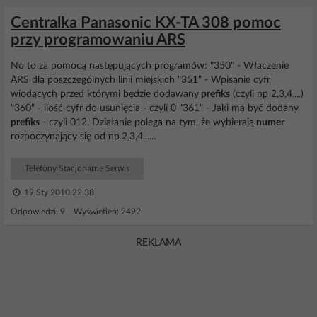
Centralka Panasonic KX-TA 308 pomoc
przy programowaniu ARS
No to za pomocą następujących programów: "350" - Właczenie
ARS dla poszczególnych linii miejskich "351" - Wpisanie cyfr
wiodących przed którymi będzie dodawany
prefiks
(czyli np 2,3,4....)
"360" - ilość cyfr do usunięcia - czyli 0 "361" - Jaki ma być dodany
prefiks
- czyli 012. Działanie polega na tym, że wybierają
numer
rozpoczynający się od np.2,3,4......
Telefony Stacjonarne Serwis
19 Sty 2010 22:38
Odpowiedzi: 9 Wyświetleń: 2492
REKLAMA