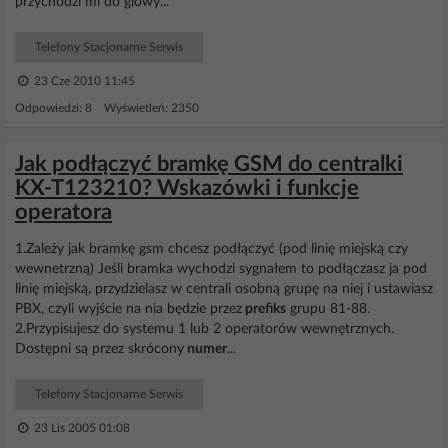
przychodzi mi do glowy...
Telefony Stacjonarne Serwis
23 Cze 2010 11:45
Odpowiedzi: 8 Wyświetleń: 2350
Jak podłączyć bramkę GSM do centralki
KX-T123210? Wskazówki i funkcje
operatora
1.Zależy jak bramkę gsm chcesz podłączyć (pod linię miejską czy
wewnetrzną) Jeśli bramka wychodzi sygnałem to podłączasz ja pod
linię miejską, przydzielasz w centrali osobną grupę na niej i ustawiasz
PBX, czyli wyjście na nia będzie przez
prefiks
grupu 81-88.
2.Przypisujesz do systemu 1 lub 2 operatorów wewnętrznych.
Dostępni są przez skrócony
numer
...
Telefony Stacjonarne Serwis
23 Lis 2005 01:08