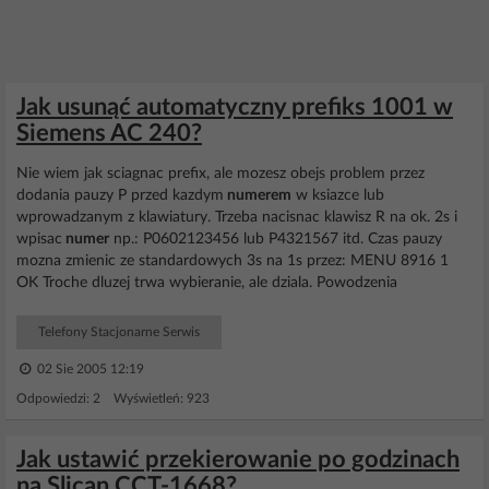
Jak usunąć automatyczny prefiks 1001 w
Siemens AC 240?
Nie wiem jak sciagnac prefix, ale mozesz obejs problem przez
dodania pauzy P przed kazdym
numerem
w ksiazce lub
wprowadzanym z klawiatury. Trzeba nacisnac klawisz R na ok. 2s i
wpisac
numer
np.: P0602123456 lub P4321567 itd. Czas pauzy
mozna zmienic ze standardowych 3s na 1s przez: MENU 8916 1
OK Troche dluzej trwa wybieranie, ale dziala. Powodzenia
Telefony Stacjonarne Serwis
02 Sie 2005 12:19
Odpowiedzi: 2 Wyświetleń: 923
Jak ustawić przekierowanie po godzinach
na Slican CCT-1668?