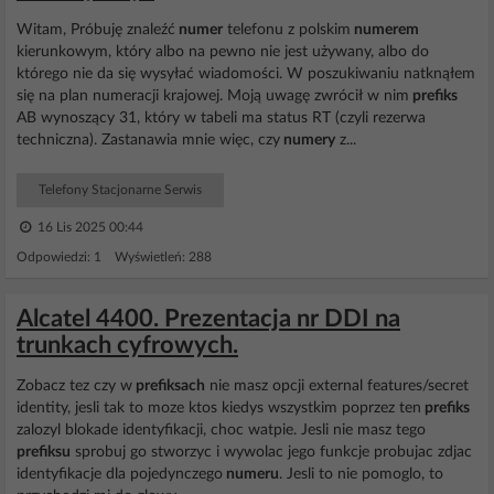
Witam, Próbuję znaleźć
numer
telefonu z polskim
numerem
kierunkowym, który albo na pewno nie jest używany, albo do
którego nie da się wysyłać wiadomości. W poszukiwaniu natknąłem
się na plan numeracji krajowej. Moją uwagę zwrócił w nim
prefiks
AB wynoszący 31, który w tabeli ma status RT (czyli rezerwa
techniczna). Zastanawia mnie więc, czy
numery
z...
Telefony Stacjonarne Serwis
16 Lis 2025 00:44
Odpowiedzi: 1 Wyświetleń: 288
Alcatel 4400. Prezentacja nr DDI na
trunkach cyfrowych.
Zobacz tez czy w
prefiksach
nie masz opcji external features/secret
identity, jesli tak to moze ktos kiedys wszystkim poprzez ten
prefiks
zalozyl blokade identyfikacji, choc watpie. Jesli nie masz tego
prefiksu
sprobuj go stworzyc i wywolac jego funkcje probujac zdjac
identyfikacje dla pojedynczego
numeru
. Jesli to nie pomoglo, to