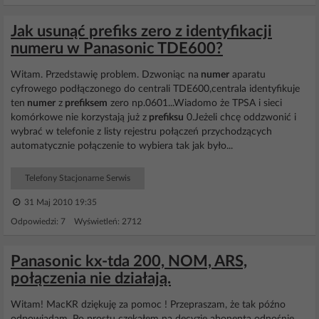
Jak usunąć prefiks zero z identyfikacji
numeru w Panasonic TDE600?
Witam. Przedstawię problem. Dzwoniąc na
numer
aparatu
cyfrowego podłączonego do centrali TDE600,centrala identyfikuje
ten
numer
z
prefiksem
zero np.0601...Wiadomo że TPSA i sieci
komórkowe nie korzystają już z
prefiksu
0.Jeżeli chcę oddzwonić i
wybrać w telefonie z listy rejestru połączeń przychodzących
automatycznie połączenie to wybiera tak jak było...
Telefony Stacjonarne Serwis
31 Maj 2010 19:35
Odpowiedzi: 7 Wyświetleń: 2712
Panasonic kx-tda 200, NOM, ARS,
połączenia nie działają.
Witam! MacKR dziękuję za pomoc ! Przepraszam, że tak późno