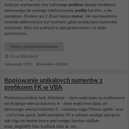
Łodzi po wykręceniu trzy cyfrowego
prefiksu
dawały możliwość
darmowego do wolnego telefonowania.
prefiks
był 69x, x nie
pamiętam. Dodano po 2 Znam lepszy
numer
. Jak wprowadzono
centrale elektroniczne był moment, gdzie przełączano automaty
wrzutowe. Ktoś coś pokręcił w oprogramowaniu i w wielu
automatach...
Telefony Stacjonarne Użytkowy
19 Lip 2026 08:43
Odpowiedzi: 5213 Wyświetleń: 492348
Kopiowanie unikalnych numerów z
prefiksem FK w VBA
Przetestuj poniższy kod. Założenia: - dane wejściowe są analizowane
od drugiego wiersza kolumny A - dane wyjściowe będą od
pierwszego wiersza kolumny C - szukamy ciągu FKxxxx (gdzie: xxxx
- cyfry) bez spacji. Jeżeli pomiędzy FK a cyframi wystąpi spacja to
taki ciąg nie będzie brany pod uwagę. [syntax=vb]Sub
kody_RegEXP() Dim lLstRw& Dim i& 'od...