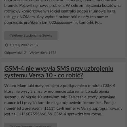
odpowiadam. Po prostu czekałem na decyzję abonenta odnośnie
bramek. Pojawił się nowy problem. W celu zmniejszenia kosztów za
rozmowy komórkowe właściciel centralki podpisał umowę na tą
usługę z NOMem. Aby wybrać nr.komórki należy ten
numer
poprzedzić
prefiksem
tzn. 022xxxxxxx+ nr. komórki. Po...
Telefony Stacjonarne Serwis
10 Maj 2007 21:37
Odpowiedzi: 2 Wyświetleń: 1573
GSM-4 nie wysyła SMS przy uzbrojeniu
systemu Versa 10 - co robić?
Witam Mam taki mały problem z podłączeniem modułu GSM-4
który nie wysyła smsa w momencie zdarzenia lub uzbrojenia
systemu. W Versie 10 ustawiam tak: Załączanie strefy ustawiam
numer
tel i przydzielam do niego odpowiedni komunikat. Podaje
numer
tel z
prefiksem
"1111", czyli
numer
w Versie zaprogramowany
jest na 1111607555666. W GSM-4 sprawdzałem różne...