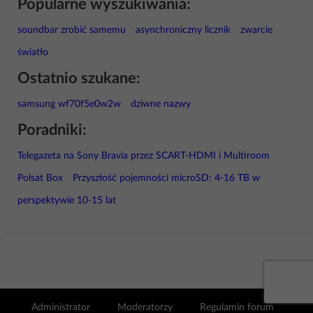
Popularne wyszukiwania:
soundbar zrobić samemu
asynchroniczny licznik
zwarcie
światło
Ostatnio szukane:
samsung wf70f5e0w2w
dziwne nazwy
Poradniki:
Telegazeta na Sony Bravia przez SCART-HDMI i Multiroom
Polsat Box
Przyszłość pojemności microSD: 4-16 TB w
perspektywie 10-15 lat
Administrator
Moderatorzy
Regulamin forum