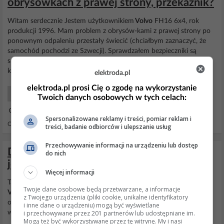
obrysówkach z prawej strony, przekaźnik?
Witam serdecznie Jestem użytkownikiem
Volvo
FH16 6x4, rok
produkcji 1996. Mam problem z obrysów-kami z prawej strony po
ponownym odpaleniu przestały świecić (chciałbym zaznaczyć, że
samochód pochodzi ze Szwecji). Sprawdzałem bezpieczniki są
sprawne a prąd nie dochodzi do światełek, czy jest jakiś przekaźnik,
który służy do sterowania obrysów-kami? Proszę...
elektroda.pl
elektroda.pl prosi Cię o zgodę na wykorzystanie
Samochody Początkujący
Twoich danych osobowych w tych celach:
17 Mar 2011 19:03
Spersonalizowane reklamy i treści, pomiar reklam i
Odpowiedzi: 0 Wyświetleń: 964
treści, badanie odbiorców i ulepszanie usług
Przechowywanie informacji na urządzeniu lub dostęp
Dlaczego elektryczny hamulec postojowy
do nich
jest w Polsce nielegalny?
Więcej informacji
Takich rzeczy jest wiele. Chociażby już o wcześniej wspominanym
Twoje dane osobowe będą przetwarzane, a informacje
Volvo
S40 z obrysówkami po bokach po nawet nowe samochody
z Twojego urządzenia (pliki cookie, unikalne identyfikatory
osobowe w których światła do jazdy dziennej nadal się świecą po
i inne dane o urządzeniu) mogą być wyświetlane
i przechowywane przez 201 partnerów lub udostępniane im.
włączeniu świateł mijania a według prawa...
Mogą też być wykorzystywane przez tę witrynę. My i nasi