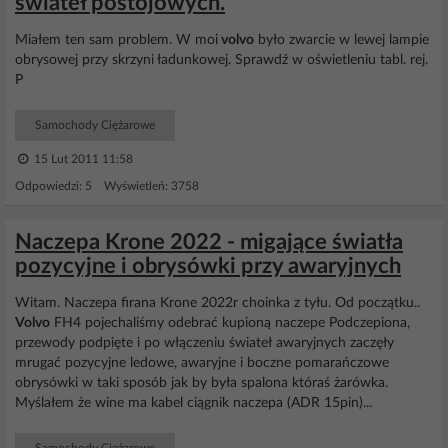
świateł postojowych.
Miałem ten sam problem. W moi
volvo
było zwarcie w lewej lampie
obrysowej przy skrzyni ładunkowej. Sprawdź w oświetleniu tabl. rej.
P
Samochody Ciężarowe
15 Lut 2011 11:58
Odpowiedzi: 5 Wyświetleń: 3758
Naczepa Krone 2022 - migające światła
pozycyjne i obrysówki przy awaryjnych
Witam. Naczepa firana Krone 2022r choinka z tyłu. Od początku..
Volvo
FH4 pojechaliśmy odebrać kupioną naczepe Podczepiona,
przewody podpięte i po włączeniu świateł awaryjnych zaczęły
mrugać pozycyjne ledowe, awaryjne i boczne pomarańczowe
obrysówki w taki sposób jak by była spalona któraś żarówka.
Myślałem że wine ma kabel ciągnik naczepa (ADR 15pin)...