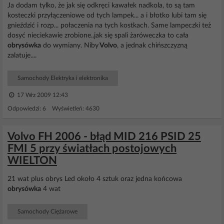
Ja dodam tylko, że jak się odkręci kawałek nadkola, to są tam
kosteczki przyłączeniowe od tych lampek... a i błotko lubi tam się
gnieździć i rozp... połaczenia na tych kostkach. Same lampeczki też
dosyć nieciekawie zrobione..jak się spali żaróweczka to cała
obrysówka
do wymiany. Niby
Volvo
, a jednak chińszczyzną
zalatuje....
Samochody Elektryka i elektronika
17 Wrz 2009 12:43
Odpowiedzi: 6 Wyświetleń: 4630
Volvo FH 2006 - błąd MID 216 PSID 25
FMI 5 przy światłach postojowych
WIELTON
21 wat plus obrys Led około 4 sztuk oraz jedna końcowa
obrysówka
4 wat
Samochody Ciężarowe