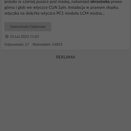
przodu w czarnej puszce pod maską, natomiast
obrysówka
prawa
górna i glob we wtyczce CUA:1pin. Instalacja w prawym słupku,
wtyczka na dole.Na wtyczce PC1 modułu LCM można...
Samochody Ciężarowe
23 Lut 2022 11:03
Odpowiedzi: 17 Wyświetleń: 14853
REKLAMA