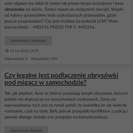
auto objawy ma takie że świeci się prawa lampa postojowa i lewa
obrysówka
na dachu. Świeci nawet po wyłączenii stacyjki. Wiązki
od kabiny sprawdziłem brak uszkodzonych przewodów, gdzie
jeszcze posprawdzać? Czy jest możliwe by poleciał LCM? Mam
jeszcze błedy : -MID216 PSID25 FMI 5 -MID216...
Samochody Ciężarowe
21 Lis 2016 15:35
Odpowiedzi: 0 Wyświetleń: 993
Czy legalne jest podłączenie obrysówki
pod migacz w samochodzie?
Tak, jak pisałem. Auta te (Volvo) posiadają lampki obrysowe, których
polskie nie dopuszcza na samochodach osobowych. Zaraz po
wprowadzeniu tych aut na rynek polski, te światełka im się świeciły
normalnie, czyli na stałe. Były jednak przypadki konfliktów z policją i
pewnie dlatego zostały one przepięte na kierunkowskazy.
Samochody Szukam