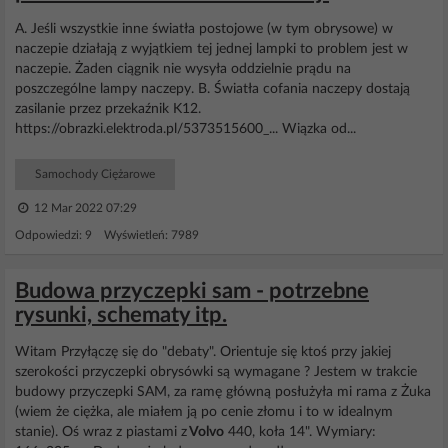
A. Jeśli wszystkie inne światła postojowe (w tym obrysowe) w
naczepie działają z wyjątkiem tej jednej lampki to problem jest w
naczepie. Żaden ciągnik nie wysyła oddzielnie prądu na
poszczególne lampy naczepy. B. Światła cofania naczepy dostają
zasilanie przez przekaźnik K12.
https://obrazki.elektroda.pl/5373515600_... Wiązka od...
Samochody Ciężarowe
12 Mar 2022 07:29
Odpowiedzi: 9 Wyświetleń: 7989
Budowa przyczepki sam - potrzebne
rysunki, schematy itp.
Witam Przyłączę się do "debaty". Orientuje się ktoś przy jakiej
szerokości przyczepki obrysówki są wymagane ? Jestem w trakcie
budowy przyczepki SAM, za ramę główną posłużyła mi rama z Żuka
(wiem że ciężka, ale miałem ją po cenie złomu i to w idealnym
stanie). Oś wraz z piastami z
Volvo
440, koła 14". Wymiary: