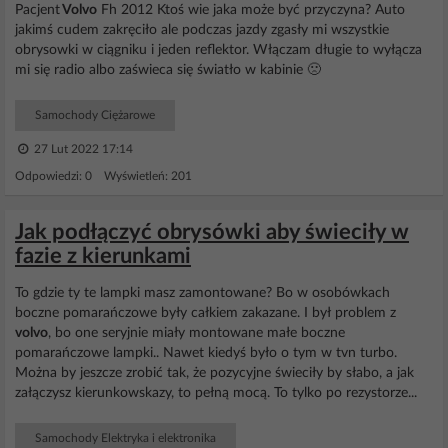
Pacjent
Volvo
Fh 2012 Ktoś wie jaka może być przyczyna? Auto
jakimś cudem zakręciło ale podczas jazdy zgasły mi wszystkie
obrysowki w ciągniku i jeden reflektor. Włączam długie to wyłącza
mi się radio albo zaświeca się światło w kabinie 🙁
Samochody Ciężarowe
27 Lut 2022 17:14
Odpowiedzi: 0 Wyświetleń: 201
Jak podłączyć obrysówki aby świeciły w
fazie z kierunkami
To gdzie ty te lampki masz zamontowane? Bo w osobówkach
boczne pomarańczowe były całkiem zakazane. I był problem z
volvo
, bo one seryjnie miały montowane małe boczne
pomarańczowe lampki.. Nawet kiedyś było o tym w tvn turbo.
Można by jeszcze zrobić tak, że pozycyjne świeciły by słabo, a jak
załączysz kierunkowskazy, to pełną mocą. To tylko po rezystorze...
Samochody Elektryka i elektronika