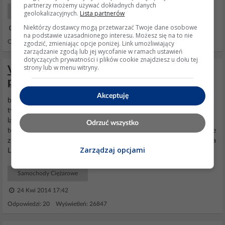
partnerzy możemy używać dokładnych danych
Po godzinach samochody
geolokalizacyjnych.
Lista partnerów
Niektórzy dostawcy mogą przetwarzać Twoje dane osobowe
10 Lut 2020 08:30
na podstawie uzasadnionego interesu. Możesz się na to nie
Odpowiedzi: 41 Wyświetleń: 3483
zgodzić, zmieniając opcje poniżej. Link umożliwiający
zarządzanie zgodą lub jej wycofanie w ramach ustawień
dotyczących prywatności i plików cookie znajdziesz u dołu tej
strony lub w menu witryny.
Volvo FH12 '05 - brak tylnych świateł
pozycyjnych i bocznych obrysówek
Akceptuję
bezpieczniki okej pozycje z przodu świeca chyba nie ma osobno na
tył i przód tylko po przekątnej. Witam zasilanie idzie do każdej
lampy osobno z kasety LCM-u, sprawdź wtyczki przy lampach oraz
Odrzuć wszystko
te wcześniejsze, przy kasecie LCM-u sprawdź czy wychodzi zasilanie
z punktów PC2-11 oraz PC2-8, sprawdź tez bezpieczniki pod kaseta
Zarządzaj opcjami
LCM-u oraz wtyczke na ramie...
Samochody Ciężarowe
24 Kwi 2014 17:42
Odpowiedzi: 20 Wyświetleń: 26847