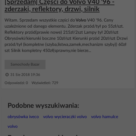
[Sprzedam] Części do Volvo V40 '96 -
zderzaki, reflektory, drzwi, silnik
Witam. Sprzedam wszystkie części do
Volvo
V40 '96. Ceny
uzależnione od danego elementu. Zderzak przód/tył po 55zł/szt.
Reflektory przód(prawie nowe) 215zł/2szt Lampy tył 20zł/szt
Obrysówki/kierunki boczne 10zł/szt Kierunki przód 20zł/szt Drzwi
przód/tył (kompletne (szyba,listwa,zamek,mechanizm szyby)) 60zł
szt Silnik kompletny 450zł(sprawny,nie bierze...
Samochody Bazar
31 Sie 2018 19:36
Odpowiedzi: 0 Wyświetleń: 729
Podobne wyszukiwania:
obrysówka iveco
volvo wycieraczki volvo
volvo hamulce
volvo