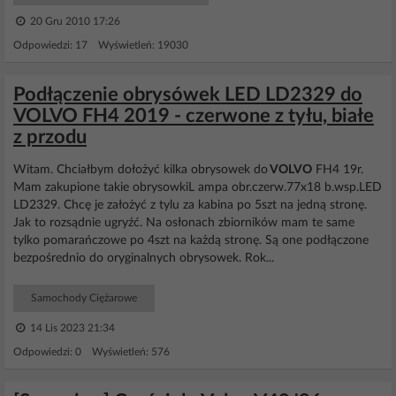
20 Gru 2010 17:26
Odpowiedzi: 17 Wyświetleń: 19030
Podłączenie obrysówek LED LD2329 do
VOLVO FH4 2019 - czerwone z tyłu, białe
z przodu
Witam. Chciałbym dołożyć kilka obrysowek do
VOLVO
FH4 19r.
Mam zakupione takie obrysowkiL ampa obr.czerw.77x18 b.wsp.LED
LD2329. Chcę je założyć z tylu za kabina po 5szt na jedną stronę.
Jak to rozsądnie ugryźć. Na osłonach zbiorników mam te same
tylko pomarańczowe po 4szt na każdą stronę. Są one podłączone
bezpośrednio do oryginalnych obrysowek. Rok...
Samochody Ciężarowe
14 Lis 2023 21:34
Odpowiedzi: 0 Wyświetleń: 576