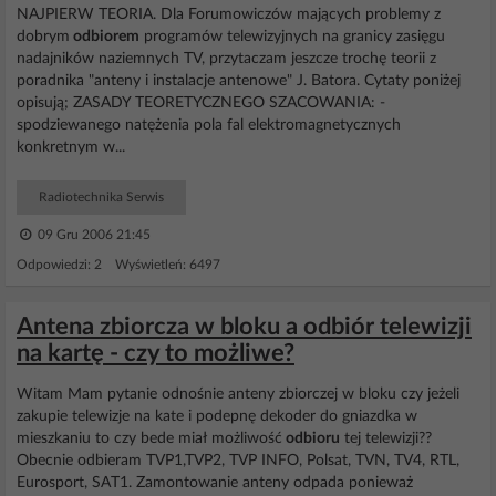
NAJPIERW TEORIA. Dla Forumowiczów mających problemy z
dobrym
odbiorem
programów telewizyjnych na granicy zasięgu
nadajników naziemnych TV, przytaczam jeszcze trochę teorii z
poradnika "anteny i instalacje antenowe" J. Batora. Cytaty poniżej
opisują; ZASADY TEORETYCZNEGO SZACOWANIA: -
spodziewanego natężenia pola fal elektromagnetycznych
konkretnym w...
Radiotechnika Serwis
09 Gru 2006 21:45
Odpowiedzi: 2 Wyświetleń: 6497
Antena zbiorcza w bloku a odbiór telewizji
na kartę - czy to możliwe?
Witam Mam pytanie odnośnie anteny zbiorczej w bloku czy jeżeli
zakupie telewizje na kate i podepnę dekoder do gniazdka w
mieszkaniu to czy bede miał możliwość
odbioru
tej telewizji??
Obecnie odbieram TVP1,TVP2, TVP INFO, Polsat, TVN, TV4, RTL,
Eurosport, SAT1. Zamontowanie anteny odpada ponieważ