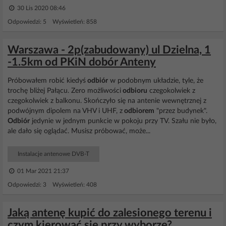
30 Lis 2020 08:46
Odpowiedzi: 5 Wyświetleń: 858
Warszawa - 2p(zabudowany) ul Dzielna, 1
-1.5km od PKiN dobór Anteny
Próbowałem robić kiedyś
odbiór
w podobnym układzie, tyle, że
trochę bliżej Pałącu. Zero możliwości
odbioru
czegokolwiek z
czegokolwiek z balkonu. Skończyło się na antenie wewnętrznej z
podwójnym dipolem na VHV i UHF, z
odbiorem
"przez budynek".
Odbiór
jedynie w jednym punkcie w pokoju przy TV. Szału nie było,
ale dało się oglądać. Musisz próbować, może...
Instalacje antenowe DVB-T
01 Mar 2021 21:37
Odpowiedzi: 3 Wyświetleń: 408
Jaką antenę kupić do zalesionego terenu i
czym kierować się przy wyborze?