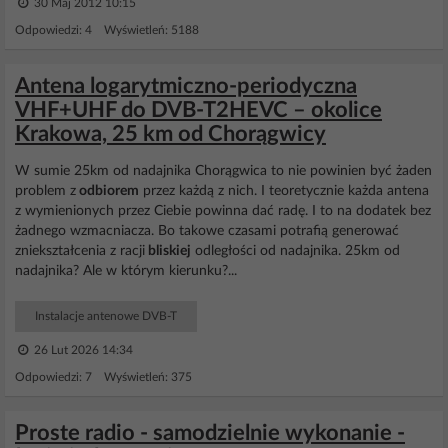
30 Maj 2012 10:15
Odpowiedzi: 4 Wyświetleń: 5188
Antena logarytmiczno-periodyczna
VHF+UHF do DVB-T2HEVC – okolice
Krakowa, 25 km od Chorągwicy
W sumie 25km od nadajnika Chorągwica to nie powinien być żaden
problem z
odbiorem
przez każdą z nich. I teoretycznie każda antena
z wymienionych przez Ciebie powinna dać radę. I to na dodatek bez
żadnego wzmacniacza. Bo takowe czasami potrafią generować
zniekształcenia z racji
bliskiej
odległości od nadajnika. 25km od
nadajnika? Ale w którym kierunku?...
Instalacje antenowe DVB-T
26 Lut 2026 14:34
Odpowiedzi: 7 Wyświetleń: 375
Proste radio - samodzielnie wykonanie -