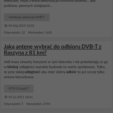
elektrody: https://www.elektroda.pl/rtvforum/downlo... Bez
podstaw, pewnych tutejszych...
Instalacje antenowe DVB-T
05 Maj 2019 23:02
Odpowiedzi: 12 Wyświetleń: 1605
Jaką antenę wybrać do odbioru DVB-T z
Raszyna z 81 km?
Jeśli masz otwarty horyzont w tym kierunku i nie przesłaniają co go
w
bliskiej
odległości wysokie budowle to warto spróbować. Tylko,
że przy takiej
odległości
aby mieć dobry
odbiór
to już raczej tylko
antena kierunkowa.
RTV Co kupić?
05 Lis 2011 18:41
Odpowiedzi: 5 Wyświetleń: 2194