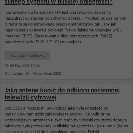
silnego sygnału w bliskiej odległości?
...sprawdziłem z kolegą i na FM jest wszystko ok, nawet na
najczulszych ustawieniach słychać dobrze... Problem polega na tym ,
iż radia te są konstruowane przez konstruktorów tak , aby jak
najmniejszą elektroniką pokonać Prawo Telekomunikacyjne w EU
(innaczej CEPT). Zastosowanie diod przełączających (D432) i
ograniczających (D101 i D102) na wejściu...
Radiotechnika Serwis
26 Paź 2008 15:36
Odpowiedzi: 10 Wyświetleń: 2000
Jaką antenę kupić do odbioru naziemnej
telewizji cyfrowej
bobi1326 a możesz mi powiedzieć jaka była
odległość
od
nadajników tam gdzie zakładałeś te anteny i czy
odbiór
na
wcześniejszych antenach u tych osób był kiepski czy raczej dobry a
także czy były przeszkody w
bliskiej
odległości tak jak u mnie (las na
lekkim wzniesieniu i linia wysokiego napięcia). Dzięki