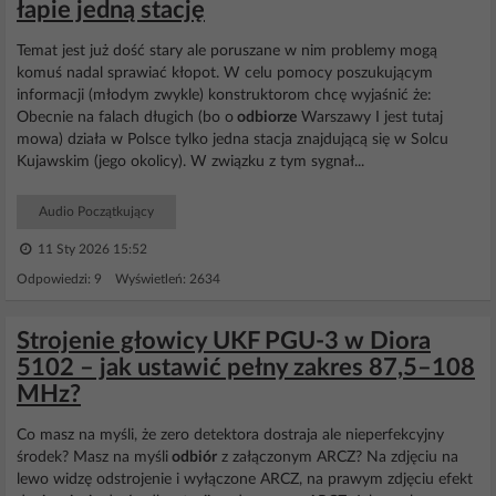
łapie jedną stację
Temat jest już dość stary ale poruszane w nim problemy mogą
komuś nadal sprawiać kłopot. W celu pomocy poszukującym
informacji (młodym zwykle) konstruktorom chcę wyjaśnić że:
Obecnie na falach długich (bo o
odbiorze
Warszawy I jest tutaj
mowa) działa w Polsce tylko jedna stacja znajdującą się w Solcu
Kujawskim (jego okolicy). W związku z tym sygnał...
Audio Początkujący
11 Sty 2026 15:52
Odpowiedzi: 9 Wyświetleń: 2634
Strojenie głowicy UKF PGU-3 w Diora
5102 – jak ustawić pełny zakres 87,5–108
MHz?
Co masz na myśli, że zero detektora dostraja ale nieperfekcyjny
środek? Masz na myśli
odbiór
z załączonym ARCZ? Na zdjęciu na
lewo widzę odstrojenie i wyłączone ARCZ, na prawym zdjęciu efekt