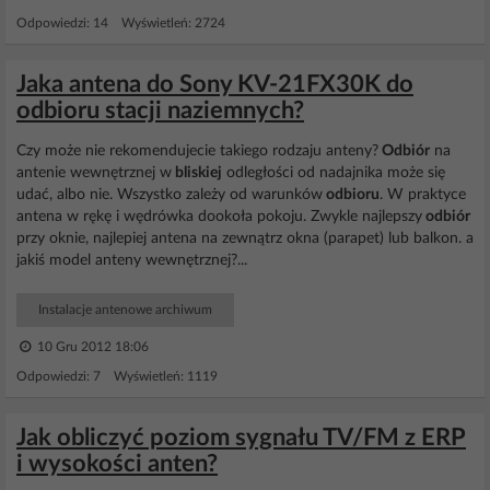
Odpowiedzi: 14 Wyświetleń: 2724
Jaka antena do Sony KV-21FX30K do
odbioru stacji naziemnych?
Czy może nie rekomendujecie takiego rodzaju anteny?
Odbiór
na
antenie wewnętrznej w
bliskiej
odległości od nadajnika może się
udać, albo nie. Wszystko zależy od warunków
odbioru
. W praktyce
antena w rękę i wędrówka dookoła pokoju. Zwykle najlepszy
odbiór
przy oknie, najlepiej antena na zewnątrz okna (parapet) lub balkon. a
jakiś model anteny wewnętrznej?...
Instalacje antenowe archiwum
10 Gru 2012 18:06
Odpowiedzi: 7 Wyświetleń: 1119
Jak obliczyć poziom sygnału TV/FM z ERP
i wysokości anten?