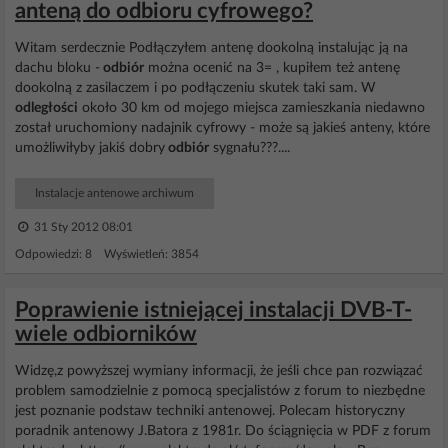
anteną do odbioru cyfrowego?
Witam serdecznie Podłączyłem antenę dookolną instalując ją na
dachu bloku -
odbiór
można ocenić na 3= , kupiłem też antenę
dookolną z zasilaczem i po podłączeniu skutek taki sam. W
odległości
około 30 km od mojego miejsca zamieszkania niedawno
został uruchomiony nadajnik cyfrowy - może są jakieś anteny, które
umożliwiłyby jakiś dobry
odbiór
sygnału???....
Instalacje antenowe archiwum
31 Sty 2012 08:01
Odpowiedzi: 8 Wyświetleń: 3854
Poprawienie istniejącej instalacji DVB-T-
wiele odbiorników
Widzę,z powyższej wymiany informacji, że jeśli chce pan rozwiązać
problem samodzielnie z pomocą specjalistów z forum to niezbędne
jest poznanie podstaw techniki antenowej. Polecam historyczny
poradnik antenowy J.Batora z 1981r. Do ściągnięcia w PDF z forum