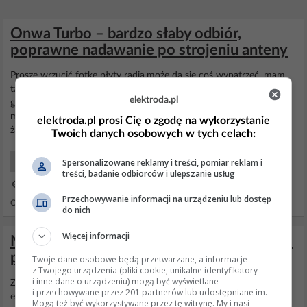
Onwa Turbo – bardzo słaby odbiór,
poprawne nadawanie po strojeniu anteny
Proszę wrzucić fotkę płyty radia,może da się coś wypatrzeć, mam
takie na stole, jeszcze jedno! czy z
bliskiej
odległości
odbiór
jest
elektroda.pl
głośny poprawny?. W zasadzie po poprawnym wymontowaniu
modułu dodatkowych czterdziestek,radio dział poprawnie bez
elektroda.pl prosi Cię o zgodę na wykorzystanie
żadnego makijażu.
Twoich danych osobowych w tych celach:
Spersonalizowane reklamy i treści, pomiar reklam i
CB Radio
treści, badanie odbiorców i ulepszanie usług
26 Cze 2012 05:28
Przechowywanie informacji na urządzeniu lub dostęp
Odpowiedzi: 7 Wyświetleń: 3993
do nich
Więcej informacji
Niemożliwy odbiór jakiegokolwiek MUX'a
po włączeniu nadajnika PLAY LTE
Twoje dane osobowe będą przetwarzane, a informacje
z Twojego urządzenia (pliki cookie, unikalne identyfikatory
i inne dane o urządzeniu) mogą być wyświetlane
Zagłuszanie przez sąsiadów wykluczone. W
bliskiej
odległości sami
i przechowywane przez 201 partnerów lub udostępniane im.
emeryci nie korzystający z internetu. W tym domu gdzie jest
Mogą też być wykorzystywane przez tę witrynę. My i nasi