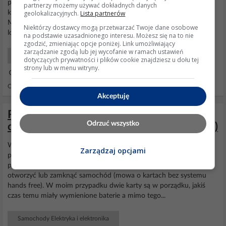
problem także nie ma żadnego routera LTE jedynie dwa telefony
partnerzy możemy używać dokładnych danych
geolokalizacyjnych.
Lista partnerów
które były już wcześniej tylko łączyły się w roamingu z ORANGE/T-
Mobile która jest niedaleko. Pisząc wcześniej "i to nie tylko w mojej
Niektórzy dostawcy mogą przetwarzać Twoje dane osobowe
lokalizacji. " miałem na myśli...
na podstawie uzasadnionego interesu. Możesz się na to nie
zgodzić, zmieniając opcje poniżej. Link umożliwiający
zarządzanie zgodą lub jej wycofanie w ramach ustawień
Instalacje antenowe DVB-T
dotyczących prywatności i plików cookie znajdziesz u dołu tej
strony lub w menu witryny.
10 Kwi 2022 22:52
Odpowiedzi: 6 Wyświetleń: 978
Akceptuję
Renault Laguna II 2002 - Słaby zasięg
Odrzuć wszystko
centralnego zamka (otwierania/zamykania)
Witam wszystkich, chciałem opisać znany problem, który czasem
Zarządzaj opcjami
przytrafia się właścicielom Laguny II (zarówno przed- jak i
poliftowej). Chodzi o słaby zasięg działania karty, kiedy chcemy
otworzyć lub zamknąć samochód (mowa o kartach bez systemu
hands free). W moim przypadku dwie karty są w porządku, jakiś
czas temu miały wymienione baterie a mimo tego...
Samochody Elektryka i elektronika