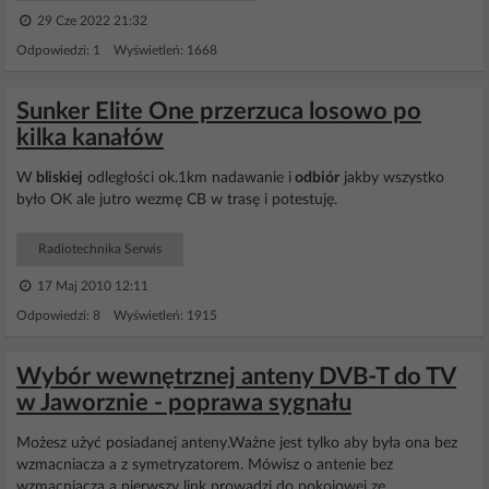
29 Cze 2022 21:32
Odpowiedzi: 1 Wyświetleń: 1668
Sunker Elite One przerzuca losowo po
kilka kanałów
W
bliskiej
odległości ok.1km nadawanie i
odbiór
jakby wszystko
było OK ale jutro wezmę CB w trasę i potestuję.
Radiotechnika Serwis
17 Maj 2010 12:11
Odpowiedzi: 8 Wyświetleń: 1915
Wybór wewnętrznej anteny DVB-T do TV
w Jaworznie - poprawa sygnału
Możesz użyć posiadanej anteny.Ważne jest tylko aby była ona bez
wzmacniacza a z symetryzatorem. Mówisz o antenie bez
wzmacniacza a pierwszy link prowadzi do pokojowej ze