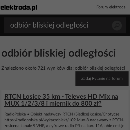
Forum elektroda
odbiór bliskiej odległości
Znaleziono około 721 wyników dla: odbiór bliskiej odległości
Zadaj Pytanie na forum
RTCN Łosice 35 km - Televes HD Mix na
MUX 1/2/3/8 i miernik do 800 zł?
RadioPolska • Obiekt nadawczy RTCN (Siedlce) Łosice/Chotycze
https://radiopolska.pl/wykaz/obiekt/109 Mux-8 nadawany z RTCN-
Łosicena kanale 9 VHF, a cyfrowe radio PR na kan. 11A, obie emisje