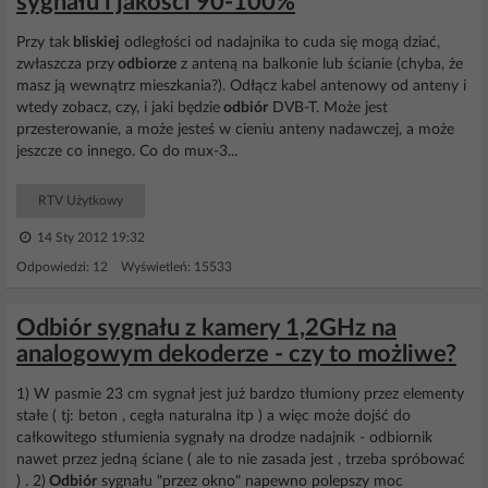
sygnału i jakości 90-100%
Przy tak
bliskiej
odległości od nadajnika to cuda się mogą dziać,
zwłaszcza przy
odbiorze
z anteną na balkonie lub ścianie (chyba, że
masz ją wewnątrz mieszkania?). Odłącz kabel antenowy od anteny i
wtedy zobacz, czy, i jaki będzie
odbiór
DVB-T. Może jest
przesterowanie, a może jesteś w cieniu anteny nadawczej, a może
jeszcze co innego. Co do mux-3...
RTV Użytkowy
14 Sty 2012 19:32
Odpowiedzi: 12 Wyświetleń: 15533
Odbiór sygnału z kamery 1,2GHz na
analogowym dekoderze - czy to możliwe?
1) W pasmie 23 cm sygnał jest już bardzo tłumiony przez elementy
stałe ( tj: beton , cegła naturalna itp ) a więc może dojść do
całkowitego stłumienia sygnały na drodze nadajnik - odbiornik
nawet przez jedną ściane ( ale to nie zasada jest , trzeba spróbować
) . 2)
Odbiór
sygnału "przez okno" napewno polepszy moc