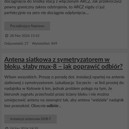
dociągnięcia do środka stacji z włączonym ARCZ. Jak przekroczysz
pewny graniczny zakres odstrojenia, to ARCZ nigdy ci już
perfekcyjnie na zero nie dociągnie odpłynięcia....
Początkujący Naprawy
28 Mar 2026 15:42
Odpowiedzi: 27 Wyświetleń: 849
Antena siatkowa z symetryzatorem w
bloku, słaby mux-8 – jak poprawić odbiór?
Witam wszystkich. Proszę o poradę dot. instalacji opartej na antenie
siatkowej z symetryzatorem. Lokalizacja: Szczecin - w linii prostej do
nadajnika w Kołowie 6 km, jednak problem polega na tym, że
kierunek sygnału przechodzi przez ściany bloku i nie można
umiejscowić anteny na zewnątrz tak, aby antena "widziała" nadajnik
bez przeszkód. Obecnie
odbiór
...
Instalacje antenowe DVB-T
19 Sty 2026 18:35