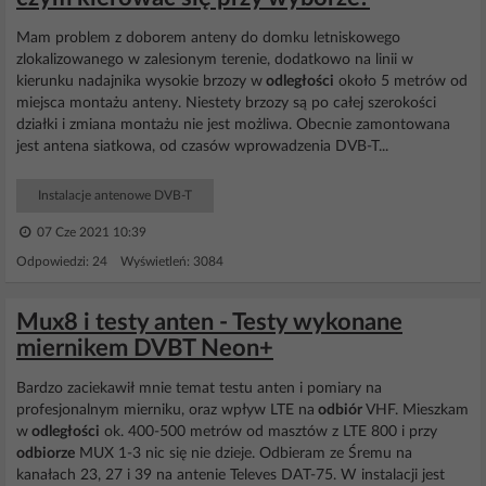
Mam problem z doborem anteny do domku letniskowego
zlokalizowanego w zalesionym terenie, dodatkowo na linii w
kierunku nadajnika wysokie brzozy w
odległości
około 5 metrów od
miejsca montażu anteny. Niestety brzozy są po całej szerokości
działki i zmiana montażu nie jest możliwa. Obecnie zamontowana
jest antena siatkowa, od czasów wprowadzenia DVB-T...
Instalacje antenowe DVB-T
07 Cze 2021 10:39
Odpowiedzi: 24 Wyświetleń: 3084
Mux8 i testy anten - Testy wykonane
miernikem DVBT Neon+
Bardzo zaciekawił mnie temat testu anten i pomiary na
profesjonalnym mierniku, oraz wpływ LTE na
odbiór
VHF. Mieszkam
w
odległości
ok. 400-500 metrów od masztów z LTE 800 i przy
odbiorze
MUX 1-3 nic się nie dzieje. Odbieram ze Śremu na
kanałach 23, 27 i 39 na antenie Televes DAT-75. W instalacji jest