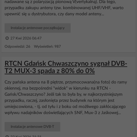
nadawane są z polaryzacją pionową V(vertykalną). Dla tego,
przypadku zakupu anteny tzw. kombinowanej UHF/VHF, warto
upewnić się u dystrybutora, czy dany model anteny...
Instalacje antenowe początkujący
27 Kwi 2026 06:47
Odpowiedzi: 26 Wyświetleń: 987
RTCN Gdańsk Chwaszczyno sygnał DVB-
T2 MUX-3 spada z 80% do 0%
Czy pańska antena na 8 piętrze, przymocowana(na foto) do ramy
okiennej, ma bezpośredni "widok" w kierunku na RTCN -
Gańsk/Chwaszczyno? Jeśli tak to była by, w najkorzystniejszym
przypadku, raczej, zasłonięta przez budynek na którym jest
umiejscowiona, - tj. od tyłu i z boku od możliwego zakłócającego
wpływu nadajników doświetlających SNF, Mux-3 z Jaśkowej...
Instalacje antenowe DVB-T