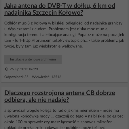
Jaka antena do DVB-T w dołku, 6 km od
nadajnika Szczecin Kołowo?
Odbiór
mux-3 z Kołowa w
bliskiej
odległości od nadajnika graniczy
u Was czasami z cudem. Problemem jest niska moc mux-a,
konfiguracja terenu i zakłócające analogi. Popatrz może na początek
tam - [url=http://forum.emitel.pl/viewtopic.ph... - takie problemy, jak
twoje, były tam już wielokrotnie wałkowane.
Instalacje antenowe archiwum
26 Lip 2013 06:23
Odpowiedzi: 35 Wyświetleń: 13516
Dlaczego rozstrojona antena CB dobrze
odbiera, ale nie nadaje?
a sprawdzał wogóle kolega to radio jakimś miernikiem - może ma
uwaloną końcówkę mocy .... czacznij od tego = na
bliskiej
odległości
około 100 m sprawdz czy masz łączność = sprawdz mikrofon -
dokładnie przełącznik nadawanie -
odbiór
- może też być