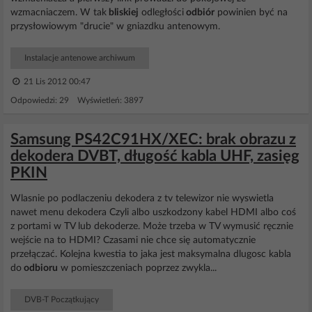
wzmacniaczem. W tak
bliskiej
odległości
odbiór
powinien być na
przysłowiowym "drucie" w gniazdku antenowym.
Instalacje antenowe archiwum
21 Lis 2012 00:47
Odpowiedzi: 29 Wyświetleń: 3897
Samsung PS42C91HX/XEC: brak obrazu z
dekodera DVBT, długość kabla UHF, zasięg
PKIN
Wlasnie po podlaczeniu dekodera z tv telewizor nie wyswietla
nawet menu dekodera Czyli albo uszkodzony kabel HDMI albo coś
z portami w TV lub dekoderze. Może trzeba w TV wymusić ręcznie
wejście na to HDMI? Czasami nie chce się automatycznie
przełączać. Kolejna kwestia to jaka jest maksymalna dlugosc kabla
do
odbioru
w pomieszczeniach poprzez zwykla...
DVB-T Początkujący