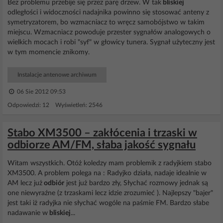
Bez problemu przebije się przez parę drzew. W tak
bliskiej
odległości i widoczności nadajnika powinno się stosować anteny z
symetryzatorem, bo wzmacniacz to wręcz samobójstwo w takim
miejscu. Wzmacniacz powoduje przester sygnałów analogowych o
wielkich mocach i robi "syf" w głowicy tunera. Sygnał użyteczny jest
w tym momencie znikomy.
Instalacje antenowe archiwum
06 Sie 2012 09:53
Odpowiedzi: 12 Wyświetleń: 2546
Stabo XM3500 – zakłócenia i trzaski w
odbiorze AM/FM, słaba jakość sygnału
Witam wszystkich. Otóż koledzy mam problemik z radyjkiem stabo
XM3500. A problem polega na : Radyjko działa, nadaje idealnie w
AM lecz już
odbiór
jest już bardzo zły, Słychać rozmowy jednak są
one niewyraźne (z trzaskami lecz idzie zrozumieć ). Najlepszy "bajer"
jest taki iż radyjka nie słychać wogóle na paśmie FM. Bardzo słabe
nadawanie w
bliskiej
...