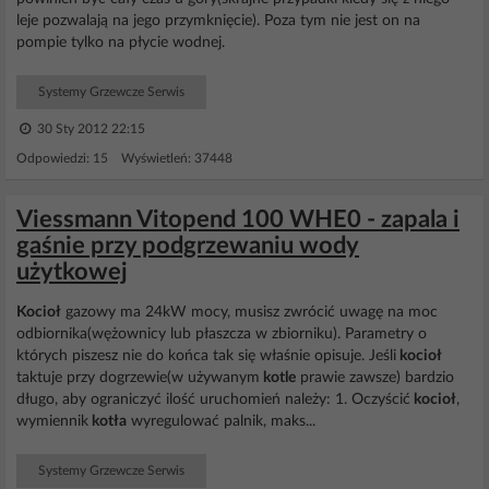
leje pozwalają na jego przymknięcie). Poza tym nie jest on na
pompie tylko na płycie wodnej.
Systemy Grzewcze Serwis
30 Sty 2012 22:15
Odpowiedzi: 15 Wyświetleń: 37448
Viessmann Vitopend 100 WHE0 - zapala i
gaśnie przy podgrzewaniu wody
użytkowej
Kocioł
gazowy ma 24kW mocy, musisz zwrócić uwagę na moc
odbiornika(wężownicy lub płaszcza w zbiorniku). Parametry o
których piszesz nie do końca tak się właśnie opisuje. Jeśli
kocioł
taktuje przy dogrzewie(w używanym
kotle
prawie zawsze) bardzio
długo, aby ograniczyć ilość uruchomień należy: 1. Oczyścić
kocioł
,
wymiennik
kotła
wyregulować palnik, maks...
Systemy Grzewcze Serwis