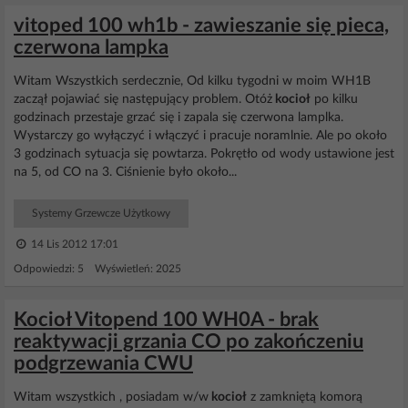
vitoped 100 wh1b - zawieszanie się pieca,
czerwona lampka
Witam Wszystkich serdecznie, Od kilku tygodni w moim WH1B
zaczął pojawiać się następujący problem. Otóż
kocioł
po kilku
godzinach przestaje grzać się i zapala się czerwona lamplka.
Wystarczy go wyłączyć i włączyć i pracuje noramlnie. Ale po około
3 godzinach sytuacja się powtarza. Pokrętło od wody ustawione jest
na 5, od CO na 3. Ciśnienie było około...
Systemy Grzewcze Użytkowy
14 Lis 2012 17:01
Odpowiedzi: 5 Wyświetleń: 2025
Kocioł Vitopend 100 WH0A - brak
reaktywacji grzania CO po zakończeniu
podgrzewania CWU
Witam wszystkich , posiadam w/w
kocioł
z zamkniętą komorą