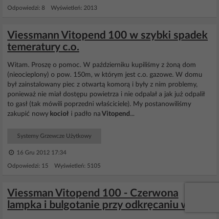
Odpowiedzi: 8 Wyświetleń: 2013
Viessmann Vitopend 100 w szybki spadek
temeratury c.o.
Witam. Proszę o pomoc. W październiku kupiliśmy z żoną dom
(nieocieplony) o pow. 150m, w którym jest c.o. gazowe. W domu
był zainstalowany piec z otwartą komorą i były z nim problemy,
ponieważ nie miał dostępu powietrza i nie odpalał a jak już odpalił
to gasł (tak mówili poprzedni właściciele). My postanowiliśmy
zakupić nowy
kocioł
i padło na
Vitopend
...
Systemy Grzewcze Użytkowy
16 Gru 2012 17:34
Odpowiedzi: 15 Wyświetleń: 5105
Viessman Vitopend 100 - Czerwona
lampka i bulgotanie przy odkręcaniu wody