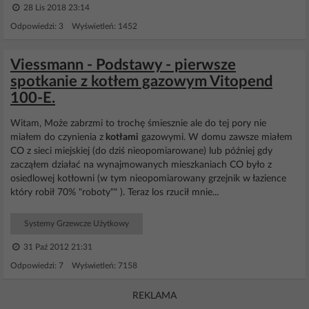
28 Lis 2018 23:14
Odpowiedzi: 3 Wyświetleń: 1452
Viessmann - Podstawy - pierwsze
spotkanie z kotłem gazowym Vitopend
100-E.
Witam, Może zabrzmi to trochę śmiesznie ale do tej pory nie
miałem do czynienia z
kotłami
gazowymi. W domu zawsze miałem
CO z sieci miejskiej (do dziś nieopomiarowane) lub później gdy
zacząłem działać na wynajmowanych mieszkaniach CO było z
osiedlowej kotłowni (w tym nieopomiarowany grzejnik w łazience
który robił 70% "roboty"" ). Teraz los rzucił mnie...
Systemy Grzewcze Użytkowy
31 Paź 2012 21:31
Odpowiedzi: 7 Wyświetleń: 7158
REKLAMA