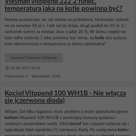
Viesman vitopend 222 2 funkc.
temperatura jaka na kotle powinna być?
Pewnie powtarzam sie, ale zdania sa podzielone, fachowiec ustawil
mi na serwisie 50 st c, i tak od lat dziala, drugi podbił do 55 st. C i
rachunek wzrosl za miesiac dwa o jakie 20 %. W domu cieplej nie
bylo tylko szybciej :) Jaka powinna być temp. na
kotle
aby zużycia
było ekonomiczne a temperatura w domu optymalna?
Systemy Grzewcze Użytkowy
05 Sty 2019 18:11
Odpowiedzi: 6 Wyświetleń: 2565
Kocioł Vitopend 100 WH1B - Nie włącza
się (czerwona dioda)
Witam, Od kilku tygodniu mam problem z moim jednofunkcyjnym
kotłem
Vitopend 100 WH1B z zamkniętą komorą spalania i
osobnym zasobnikiem wody. Otóż
kocioł
ten czasami wyłącza się i
sygnalizuje błąd zapalnika (?) czerwoną diodą. Po wyłączeniu
kotła
i