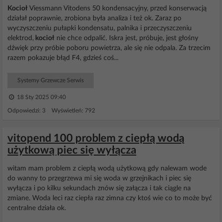
Kocioł
Viessmann Vitodens 50 kondensacyjny, przed konserwacją
działał poprawnie, zrobiona była analiza i też ok. Zaraz po
wyczyszczeniu pułapki kondensatu, palnika i przeczyszczeniu
elektrod,
kocioł
nie chce odpalić. Iskra jest, próbuje, jest głośny
dźwięk przy próbie poboru powietrza, ale się nie odpala. Za trzecim
razem pokazuje błąd F4, gdzieś coś...
Systemy Grzewcze Serwis
18 Sty 2025 09:40
Odpowiedzi: 3 Wyświetleń: 792
vitopend 100 problem z ciepłą wodą
użytkową piec się wyłącza
witam mam problem z ciepłą wodą użytkową gdy nalewam wode
do wanny to przegrzewa mi się woda w grzejnikach i piec się
wyłącza i po kilku sekundach znów się załącza i tak ciągle na
zmiane. Woda leci raz ciepła raz zimna czy ktoś wie co to może być
centralne działa ok.