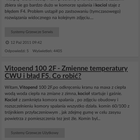
zbiera sie go bardzo dużo w komorze spalania i
kociol
staje z
błędem F4. Problem ustąpił po zastsowaniu (tymczasowego)
rozwiązania widocznego na kolejnym zdjęciu....
Systemy Grzewcze Serwis
12 Paź 2011 09:42
Odpowiedzi: 5 Wyświetleń: 4405
Vitopend 100 2F - Zmienne temperatury
CWU i błąd F5. Co robić?
Witam,
Vitopend
100 2F,po odkręceniu kranu na maxa z ciepła
wodą woda ciepła na zmiane z zimna,
kocioł
startuje i gaśnie.
Kocioł
z zamknięta komora spalania , po zdjęciu obudowy i
rozszczelnieniu komory spalania wszystko działa. komin 60/100 z
trójnikiem przyłaczeniowym , jak zdejmę gumę w celu zasysu
powietrza z pomieszczenia tez jest żle. Komin byl...
Systemy Grzewcze Użytkowy