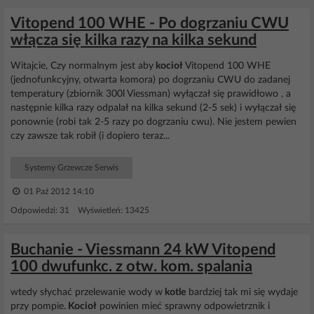
Vitopend 100 WHE - Po dogrzaniu CWU
włącza się kilka razy na kilka sekund
Witajcie, Czy normalnym jest aby
kocioł
Vitopend 100 WHE
(jednofunkcyjny, otwarta komora) po dogrzaniu CWU do zadanej
temperatury (zbiornik 300l Viessman) wyłączał się prawidłowo , a
następnie kilka razy odpalał na kilka sekund (2-5 sek) i wyłączał się
ponownie (robi tak 2-5 razy po dogrzaniu cwu). Nie jestem pewien
czy zawsze tak robił (i dopiero teraz...
Systemy Grzewcze Serwis
01 Paź 2012 14:10
Odpowiedzi: 31 Wyświetleń: 13425
Buchanie - Viessmann 24 kW Vitopend
100 dwufunkc. z otw. kom. spalania
wtedy słychać przelewanie wody w
kotle
bardziej tak mi się wydaje
przy pompie.
Kocioł
powinien mieć sprawny odpowietrznik i