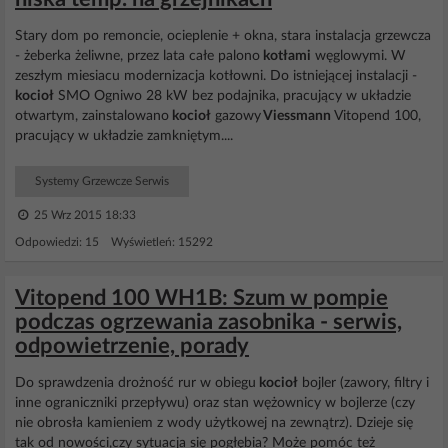
Stary dom po remoncie, ocieplenie + okna, stara instalacja grzewcza
- żeberka żeliwne, przez lata całe palono
kotłami
węglowymi. W
zeszłym miesiacu modernizacja kotłowni. Do istniejącej instalacji -
kocioł
SMO Ogniwo 28 kW bez podajnika, pracujący w układzie
otwartym, zainstalowano
kocioł
gazowy
Viessmann
Vitopend 100,
pracujący w układzie zamkniętym....
Systemy Grzewcze Serwis
25 Wrz 2015 18:33
Odpowiedzi: 15 Wyświetleń: 15292
Vitopend 100 WH1B: Szum w pompie
podczas ogrzewania zasobnika - serwis,
odpowietrzenie, porady
Do sprawdzenia drożność rur w obiegu
kocioł
bojler (zawory, filtry i
inne ograniczniki przepływu) oraz stan wężownicy w bojlerze (czy
nie obrosła kamieniem z wody użytkowej na zewnątrz). Dzieje się
tak od nowości,czy sytuacja się pogłębia? Może pomóc też