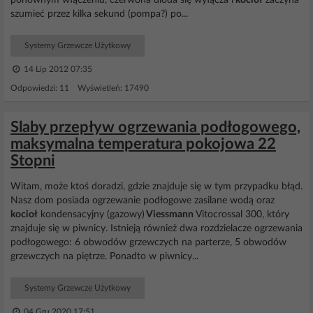
ponownym włączeniu, czerwona dioda się wyłącza i
kocioł
zaczyna
szumieć przez kilka sekund (pompa?) po...
Systemy Grzewcze Użytkowy
14 Lip 2012 07:35
Odpowiedzi: 11 Wyświetleń: 17490
Slaby przepływ ogrzewania podłogowego,
maksymalna temperatura pokojowa 22
Stopni
Witam, może ktoś doradzi, gdzie znajduje się w tym przypadku błąd.
Nasz dom posiada ogrzewanie podłogowe zasilane wodą oraz
kocioł
kondensacyjny (gazowy)
Viessmann
Vitocrossal 300, który
znajduje się w piwnicy. Istnieją również dwa rozdzielacze ogrzewania
podłogowego: 6 obwodów grzewczych na parterze, 5 obwodów
grzewczych na piętrze. Ponadto w piwnicy...
Systemy Grzewcze Użytkowy
04 Gru 2020 17:51