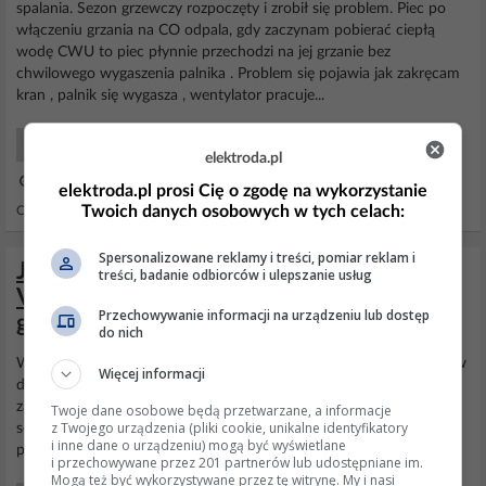
spalania. Sezon grzewczy rozpoczęty i zrobił się problem. Piec po
włączeniu grzania na CO odpala, gdy zaczynam pobierać ciepłą
wodę CWU to piec płynnie przechodzi na jej grzanie bez
chwilowego wygaszenia palnika . Problem się pojawia jak zakręcam
kran , palnik się wygasza , wentylator pracuje...
Systemy Grzewcze Serwis
elektroda.pl
10 Paź 2021 14:24
elektroda.pl prosi Cię o zgodę na wykorzystanie
Twoich danych osobowych w tych celach:
Odpowiedzi: 0 Wyświetleń: 276
Spersonalizowane reklamy i treści, pomiar reklam i
Jak odpowietrzyć piec Viessmann
treści, badanie odbiorców i ulepszanie usług
Vitodens 200 po przerwie w dostawie
Przechowywanie informacji na urządzeniu lub dostęp
gazu?
do nich
Witam, mam piec
Viessmann
vitodens 200, wczoraj była przerwa w
Więcej informacji
dostawie gazu i piec przestał grzać. Niestety serwis będzie dopiero
za około tydzień (teraz mają sezon). Jednak po rozmowie z
Twoje dane osobowe będą przetwarzane, a informacje
z Twojego urządzenia (pliki cookie, unikalne identyfikatory
serwisantem usłyszałem że piec się zapowietrzył. Czy ktoś może mi
i inne dane o urządzeniu) mogą być wyświetlane
poradzić jak go "odpowietrzyć"?
i przechowywane przez 201 partnerów lub udostępniane im.
Mogą też być wykorzystywane przez tę witrynę. My i nasi