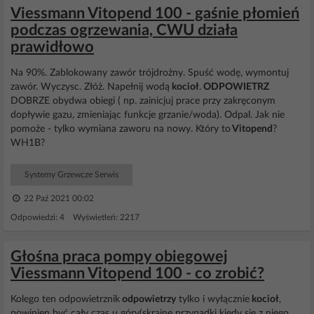
Viessmann Vitopend 100 - gaśnie płomień
podczas ogrzewania, CWU działa
prawidłowo
Na 90%. Zablokowany zawór trójdrożny. Spuść wodę, wymontuj
zawór. Wyczysc. Złóż. Napełnij wodą
kocioł
.
ODPOWIETRZ
DOBRZE obydwa obiegi ( np. zainicjuj prace przy zakręconym
dopływie gazu, zmieniając funkcje grzanie/woda). Odpal. Jak nie
pomoże - tylko wymiana zaworu na nowy. Który to
Vitopend
?
WH1B?
Systemy Grzewcze Serwis
22 Paź 2021 00:02
Odpowiedzi: 4 Wyświetleń: 2217
Głośna praca pompy obiegowej
Viessmann Vitopend 100 - co zrobić?
Kolego ten odpowietrznik
odpowietrzy
tylko i wyłącznie
kocioł
,
powinien być cały czas u góry(skrajne przypadki kiedy się z niego