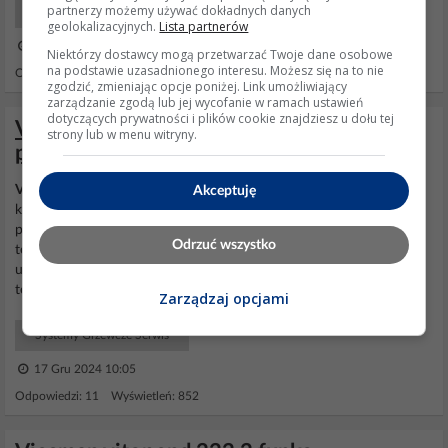
partnerzy możemy używać dokładnych danych
Systemy Grzewcze Serwis
geolokalizacyjnych.
Lista partnerów
16 Paź 2010 08:58
Niektórzy dostawcy mogą przetwarzać Twoje dane osobowe
na podstawie uzasadnionego interesu. Możesz się na to nie
Odpowiedzi: 4 Wyświetleń: 12766
zgodzić, zmieniając opcje poniżej. Link umożliwiający
zarządzanie zgodą lub jej wycofanie w ramach ustawień
dotyczących prywatności i plików cookie znajdziesz u dołu tej
Viessmann Vitopend 100 - dopływ
strony lub w menu witryny.
powietrza do komory spalania
Viessmann
Vitopend 100 problem z dopływem powietrza do
Akceptuję
komory spalania. Problem jest taki, gdy jest założona obudowa, to
piec załącza się kilka razy, ale nie uzyskuje odpowiedniej
Odrzuć wszystko
temperatury ani wody, ani w grzejnikach. Po zdemontowaniu lub
uchyleniu tej obudowy włącza się i pracuje do uzyskania
temperatury ustawionej na piecu. Pytanie, czy ten wężyk,...
Zarządzaj opcjami
Systemy Grzewcze Serwis
17 Gru 2024 10:05
Odpowiedzi: 11 Wyświetleń: 852