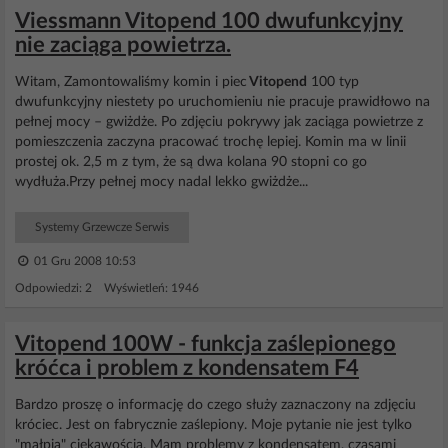
Viessmann Vitopend 100 dwufunkcyjny
nie zaciąga powietrza.
Witam, Zamontowaliśmy komin i piec
Vitopend
100 typ
dwufunkcyjny niestety po uruchomieniu nie pracuje prawidłowo na
pełnej mocy – gwiżdże. Po zdjęciu pokrywy jak zaciąga powietrze z
pomieszczenia zaczyna pracować trochę lepiej. Komin ma w linii
prostej ok. 2,5 m z tym, że są dwa kolana 90 stopni co go
wydłuża.Przy pełnej mocy nadal lekko gwiżdże...
Systemy Grzewcze Serwis
01 Gru 2008 10:53
Odpowiedzi: 2 Wyświetleń: 1946
Vitopend 100W - funkcja zaślepionego
króćca i problem z kondensatem F4
Bardzo proszę o informację do czego służy zaznaczony na zdjęciu
króciec. Jest on fabrycznie zaślepiony. Moje pytanie nie jest tylko
"małpią" ciekawością. Mam problemy z kondensatem, czasami