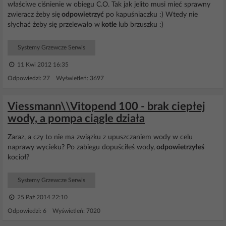
właściwe ciśnienie w obiegu C.O. Tak jak jelito musi mieć sprawny
zwieracz żeby się
odpowietrzyć
po kapuśniaczku :) Wtedy nie
słychać żeby się przelewało w
kotle
lub brzuszku :)
Systemy Grzewcze Serwis
11 Kwi 2012 16:35
Odpowiedzi: 27 Wyświetleń: 3697
Viessmann\\Vitopend 100 - brak ciepłej
wody, a pompa ciągle działa
Zaraz, a czy to nie ma związku z upuszczaniem wody w celu
naprawy wycieku? Po zabiegu dopuściłeś wody,
odpowietrzyłeś
kocioł?
Systemy Grzewcze Serwis
25 Paź 2014 22:10
Odpowiedzi: 6 Wyświetleń: 7020