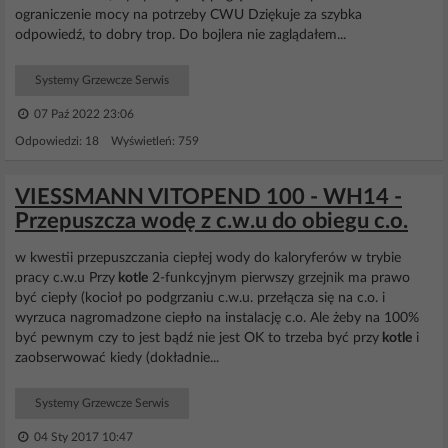
ograniczenie mocy na potrzeby CWU Dziękuje za szybka
odpowiedź, to dobry trop. Do bojlera nie zaglądałem...
Systemy Grzewcze Serwis
07 Paź 2022 23:06
Odpowiedzi: 18 Wyświetleń: 759
VIESSMANN VITOPEND 100 - WH14 -
Przepuszcza wodę z c.w.u do obiegu c.o.
w kwestii przepuszczania ciepłej wody do kaloryferów w trybie
pracy c.w.u Przy
kotle
2-funkcyjnym pierwszy grzejnik ma prawo
być ciepły (kocioł po podgrzaniu c.w.u. przełącza się na c.o. i
wyrzuca nagromadzone ciepło na instalację c.o. Ale żeby na 100%
być pewnym czy to jest bądź nie jest OK to trzeba być przy
kotle
i
zaobserwować kiedy (dokładnie...
Systemy Grzewcze Serwis
04 Sty 2017 10:47