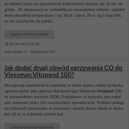
po jakimś czasie po sprawdzeniu kaloryferów okazało się, że nic nie
grzeje... Po obserwacji na wyświetlaczu zauważyłem dziwne i szybkie
skoki aktualnej temperatury ( np. 36 st. i zaraz 78 st. itp.) oraz fakt,
ze nie uruchamia się palnik...
Systemy Grzewcze Serwis
06 Wrz 2015 18:20
Odpowiedzi: 0 Wyświetleń: 954
Jak dodać drugi obwód ogrzewania CO do
Viessman Vitopend 100?
Wynajmuję mieszkanie w suterenie w moim domu, całość budynku
ogrzewa jeden piec gazowy dwufunkcyjny Viessman
Vitopend
100
ze sterownikiem euroster 2000. Dodatkowo w budynku jest nadal
piec koksowy, który jest uruchamiany sporadycznie. Problem polega
na różnicach temperatur w suterenie i reszcie domu. Kiedy w domu
jest 22 st, w suterenie potrafi być...
Systemy Grzewcze Użytkowy