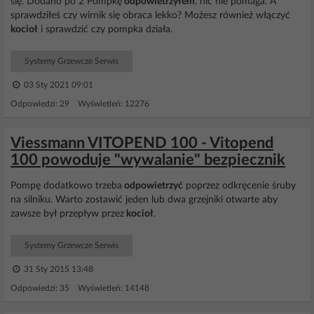
się. Dodano po 2 Pompkę
odpowietrzyłem
, nic nie pomaga. A
sprawdziłeś czy wirnik się obraca lekko? Możesz również włączyć
kocioł
i sprawdzić czy pompka działa.
Systemy Grzewcze Serwis
03 Sty 2021 09:01
Odpowiedzi: 29 Wyświetleń: 12276
Viessmann VITOPEND 100 - Vitopend
100 powoduje "wywalanie" bezpiecznik
Pompę dodatkowo trzeba
odpowietrzyć
poprzez odkręcenie śruby
na silniku. Warto zostawić jeden lub dwa grzejniki otwarte aby
zawsze był przepływ przez
kocioł
.
Systemy Grzewcze Serwis
31 Sty 2015 13:48
Odpowiedzi: 35 Wyświetleń: 14148