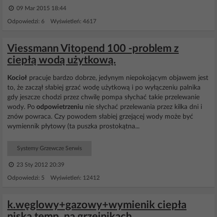
09 Mar 2015 18:44
Odpowiedzi: 6 Wyświetleń: 4617
Viessmann Vitopend 100 -problem z
ciepłą wodą użytkową.
Kocioł
pracuje bardzo dobrze, jedynym niepokojącym objawem jest
to, że zaczął słabiej grzać wodę użytkową i po wyłączeniu palnika
gdy jeszcze chodzi przez chwilę pompa słychać takie przelewanie
wody. Po
odpowietrzeniu
nie słychać przelewania przez kilka dni i
znów powraca. Czy powodem słabiej grzejącej wody może być
wymiennik płytowy (ta puszka prostokątna...
Systemy Grzewcze Serwis
23 Sty 2012 20:39
Odpowiedzi: 5 Wyświetleń: 12412
k.węglowy+gazowy+wymienik ciepła
niska temp. na grzejnikach