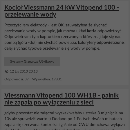
Kocioł Viessmann 24 kW Vitopend 100 -
przelewanie wody
Przeczyściłem elektrody - jest OK, zauważyłem że słychać
przelewanie wody w pompie, jak można układ
kotła
odpowietrzyć.
Odpowietrzam tym kapturkiem czerwonym który znajduje się nad
pompą (góra -dół) nie słychać powietrza, kaloryfery
odpowietrzone
,
dalej słychać typowe przelewanie się wody w pompie.
Systemy Grzewcze Użytkowy
12 Lis 2013 20:13
Odpowiedzi: 37 Wyświetleń: 19801
Viessmann Vitopend 100 WH1B - palnik
nie zapala po wyłączeniu z sieci
gdyby presostat nie załączał wyskakiwałaby usterka 3 mignięcia na
10s ale sprawdzić warto :) Dodano po 1 Po tych dwóch minutach
zapala się czerwona kontrolka i gaśnie od CWU dmuchawa wyłącza