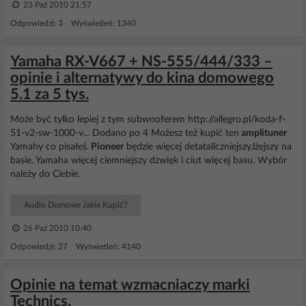
23 Paź 2010 21:57
Odpowiedzi: 3 Wyświetleń: 1340
Yamaha RX-V667 + NS-555/444/333 –
opinie i alternatywy do kina domowego
5.1 za 5 tys.
Może być tylko lepiej z tym subwooferem http://allegro.pl/koda-f-
51-v2-sw-1000-v... Dodano po 4 Możesz też kupić ten
amplituner
Yamahy co pisałeś.
Pioneer
będzie więcej detataliczniejszy,lżejszy na
basie. Yamaha więcej ciemniejszy dzwięk i ciut więcej basu. Wybór
należy do Ciebie.
Audio Domowe Jakie Kupić?
26 Paź 2010 10:40
Odpowiedzi: 27 Wyświetleń: 4140
Opinie na temat wzmacniaczy marki
Technics.