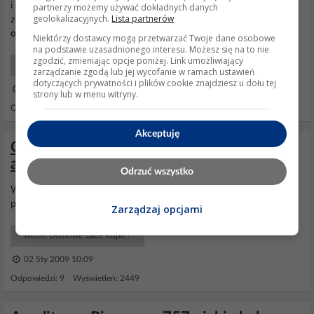
i robi zwarcie przez co spada napięcie i
amplituner
nie zasila
partnerzy możemy używać dokładnych danych
geolokalizacyjnych.
Lista partnerów
zestawu. Jak napięcie gniazd masz prawidłowe to czekamy na
opinie
kogoś mądrzejszego.:P
Niektórzy dostawcy mogą przetwarzać Twoje dane osobowe
na podstawie uzasadnionego interesu. Możesz się na to nie
zgodzić, zmieniając opcje poniżej. Link umożliwiający
Połączenia urządzeń
zarządzanie zgodą lub jej wycofanie w ramach ustawień
dotyczących prywatności i plików cookie znajdziesz u dołu tej
21 Wrz 2014 15:34
strony lub w menu witryny.
Odpowiedzi: 16 Wyświetleń: 2805
Akceptuję
Czy Pioneer VSX-818 to dobry wybór na
amplituner? Opinie i doświadczenia
Odrzuć wszystko
Witam... Czy warto kupić
amplituner
Pioneera VSX-818? Dzięki za
pomoc.
Zarządzaj opcjami
Audio Domowe Jakie Kupić?
02 Sty 2009 10:09
Odpowiedzi: 9 Wyświetleń: 2449