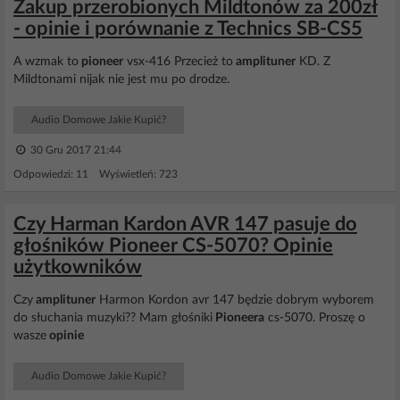
Zakup przerobionych Mildtonów za 200zł
- opinie i porównanie z Technics SB-CS5
A wzmak to
pioneer
vsx-416 Przecież to
amplituner
KD. Z
Mildtonami nijak nie jest mu po drodze.
Audio Domowe Jakie Kupić?
30 Gru 2017 21:44
Odpowiedzi: 11 Wyświetleń: 723
Czy Harman Kardon AVR 147 pasuje do
głośników Pioneer CS-5070? Opinie
użytkowników
Czy
amplituner
Harmon Kordon avr 147 będzie dobrym wyborem
do słuchania muzyki?? Mam głośniki
Pioneera
cs-5070. Proszę o
wasze
opinie
Audio Domowe Jakie Kupić?