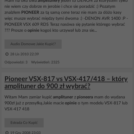
Mam na oku dwa
amplitunery
jeden to DENON za którystem tylko
nie wiem czy dobrze m jerobie i chce sie poradzić :) Pozatym
znalzłem
PIONEER
za tą samą cene teraz nie mam za dóżo kasy
więc musze wybrać między tymi dwoma :) -DENON AVR 1400 :P -
PIONEER VSX 609 RDS Teraz nasówa się pytanie którego wybrać
??? Prosze o
opinie
kogoś kto urzywał lub zna sie...
Audio Domowe Jakie Kupić?
28 Lis 2010 22:39
Odpowiedzi: 3 Wyświetleń: 2325
Pioneer VSX-817 vs VSX-417/418 – który
amplituner do 900 zł wybrać?
Witam Mam zamiar kupić
amplituner
z
pioneera
mam do wydana
900zł już z przesyłką.Jakie macie
opinie
o tym modelu VSX-817 lub
VSX-417 418
Estrada Co Kupić
19 Gru 2008 23:03