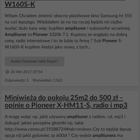
W160S-K
Witam Chciałem zmienić obecne plastikowe kino Samsung ht 555
na coś lepszego. Wiedziałem że na raz raczej będzie mi ciężko
wydać dużo kasy więc kupiłem
amplituner
i subwoofer wcześniej.
Amplituner
to
Pioneer
1020k 7.1. Kupiony ze względu na dobrą
cenę, radio internetowe i to że lubię ta firmę ? Sub
Pioneer
S-
W160S-K kupiłem kiedyś jako nowy, z tych...
Audio Domowe Jakie Kupić?
26 Wrz 2017 07:54
Odpowiedzi: 5 Wyświetleń: 1563
Miniwieża do pokoju 25m2 do 500 zł –
opinie o Pioneer X-HM11-S, radio i mp3
A mogę wziąć np. jakiś używany
amplituner
z radiem, cd, mp3 i
dokupić jakieś porządne głośniki np. takie
http://www.ceneo.pl/19288724#tab=reviews Czy to będzie lepsza
opcja niż jakiś gotowiec za 600zł ? Czy wybór
amplitunera
ma