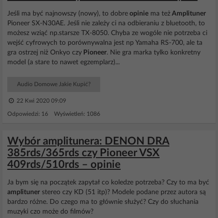
Jeśli ma być najnowszy (nowy), to dobre
opinie
ma też
Amplituner
Pioneer SX-N30AE. Jeśli nie zależy ci na odbieraniu z bluetooth, to
możesz wziąć np.starsze TX-8050. Chyba ze wogóle nie potrzeba ci
wejść cyfrowych to porównywalna jest np Yamaha RS-700, ale ta
gra ostrzej niż Onkyo czy
Pioneer
. Nie gra marka tylko konkretny
model (a stare to nawet egzemplarz)...
Audio Domowe Jakie Kupić?
22 Kwi 2020 09:09
Odpowiedzi: 16 Wyświetleń: 1086
Wybór amplitunera: DENON DRA
385rds/365rds czy Pioneer VSX
409rds/510rds – opinie
Ja bym się na początek zapytał co koledze potrzeba? Czy to ma być
amplituner
stereo czy KD (51 itp)? Modele podane przez autora są
bardzo różne. Do czego ma to głównie służyć? Czy do słuchania
muzyki czo może do filmów?