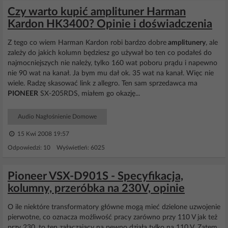
Czy warto kupić amplituner Harman
Kardon HK3400? Opinie i doświadczenia
Z tego co wiem Harman Kardon robi bardzo dobre
amplitunery
, ale
zależy do jakich kolumn będziesz go używał bo ten co podałeś do
najmocniejszych nie należy, tylko 160 wat poboru prądu i napewno
nie 90 wat na kanał. Ja bym mu dał ok. 35 wat na kanał. Więc nie
wiele. Radzę skasować link z allegro. Ten sam sprzedawca ma
PIONEER
SX-205RDS, miałem go okazję...
Audio Nagłośnienie Domowe
15 Kwi 2008 19:57
Odpowiedzi: 10 Wyświetleń: 6025
Pioneer VSX-D901S - Specyfikacja,
kolumny, przeróbka na 230V, opinie
O ile niektóre transformatory główne mogą mieć dzielone uzwojenie
pierwotne, co oznacza możliwość pracy zarówno przy 110 V jak też
przy 230, to ten załączający na pewno działa tylko na 110 V. Zatem