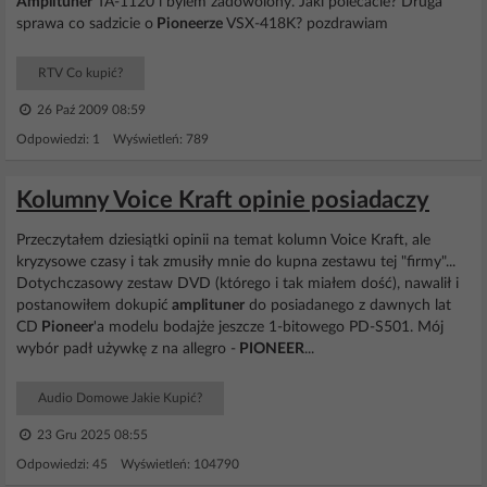
Amplituner
TA-1120 i bylem zadowolony. Jaki polecacie? Druga
sprawa co sadzicie o
Pioneerze
VSX-418K? pozdrawiam
RTV Co kupić?
26 Paź 2009 08:59
Odpowiedzi: 1 Wyświetleń: 789
Kolumny Voice Kraft opinie posiadaczy
Przeczytałem dziesiątki opinii na temat kolumn Voice Kraft, ale
kryzysowe czasy i tak zmusiły mnie do kupna zestawu tej "firmy"...
Dotychczasowy zestaw DVD (którego i tak miałem dość), nawalił i
postanowiłem dokupić
amplituner
do posiadanego z dawnych lat
CD
Pioneer
'a modelu bodajże jeszcze 1-bitowego PD-S501. Mój
wybór padł używkę z na allegro -
PIONEER
...
Audio Domowe Jakie Kupić?
23 Gru 2025 08:55
Odpowiedzi: 45 Wyświetleń: 104790