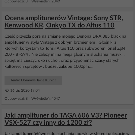
Odpowiedzi: 3 Wyświetleń: 2049
Ocena amplitunerów Vintage: Sony STR,
Kenwood KR, Onkyo TX do Altus 110
Cześć przyszła pora na zmianę mojego Denona DRA 385 black na
amplituner
w stylu Vintage z dobrym brzmieniem . Głośniki z
których korzystam to Tonsil Altus 110 oraz subwoofer Tonsil ZgN
200 - 8 -594 . Nie zależy mi na mega głośnym słuchaniu muzyki ,
sprzęt ma cieszyć oko i ucho , oraz przypominać czasy starych
kultowych sprzętów . budżet zakupu 1000pln....
Audio Domowe Jakie Kupić?
16 Lip 2020 19:04
Odpowiedzi: 8 Wyświetleń: 4047
Jaki amplituner do TAGA 606 V3? Pioneer
VSX-527 czy inny do 1200 zł?
Jaki
amplituner
(głównie do słuchania muzyki w stereo) polecacie w