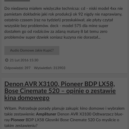
Do niedawna miałem wieżyczke technicsa: cd - niski model 4xx nie
pamietam dokładnie jaki rok produkcji ok 92 nigdy nie naprawiany,
ostatnio czasem (raz na tydzień) przeskakiwał, ale płyty czytał
wszyskie bez problemów. deck - model 575 dla mine super
dostałem go od rodziców za zdaną maturę 8 lat temu zero
problemów super dzwiek soniasz kuzyna nie dorastał...
Audio Domowe Jakie Kupić?
21 Lut 2016 15:30
Odpowiedzi: 397 Wyświetleń: 313903
Denon AVR X3100, Pioneer BDP LX58,
Bose Cinemate 520 – opinie o zestawie
kina domowego
Witam. Potrzebuje porady planuje zakupic kino domowe i wybralem
takie zestawienie:
Amplituner
Denon AVR X3100 Odtwarzacz blue-
ray
Pioneer
BDP LX58 Glosniki Bose Cinemate 520 Co myslicie o
takim zestawieniu?