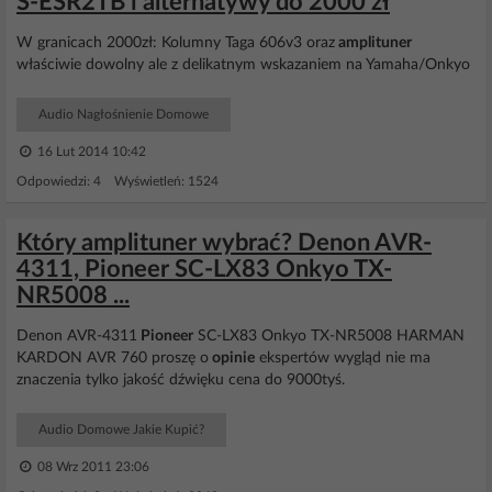
S-ESR2TB i alternatywy do 2000 zł
W granicach 2000zł: Kolumny Taga 606v3 oraz
amplituner
właściwie dowolny ale z delikatnym wskazaniem na Yamaha/Onkyo
Audio Nagłośnienie Domowe
16 Lut 2014 10:42
Odpowiedzi: 4 Wyświetleń: 1524
Który amplituner wybrać? Denon AVR-
4311, Pioneer SC-LX83 Onkyo TX-
NR5008 ...
Denon AVR-4311
Pioneer
SC-LX83 Onkyo TX-NR5008 HARMAN
KARDON AVR 760 proszę o
opinie
ekspertów wygląd nie ma
znaczenia tylko jakość dźwięku cena do 9000tyś.
Audio Domowe Jakie Kupić?
08 Wrz 2011 23:06