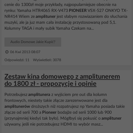
cenie do 1300zł moje przykłady, najpopularniejsze obecnie na
rynku: Yamaha HTR4065 RX-V473
PIONEER
VSX-527 ONKYO TX-
NR414 Wiem ze
amplituner
jest słabym rozwiazaniem do słuchania
muzyki, ale ja juz mam cała instalację przystosowaną pod 5,1.
Kolumny TAGA i mały subik Yamaha Czekam na...
Audio Domowe Jakie Kupić?
06 Kwi 2013 08:07
Odpowiedzi: 11 Wyświetleń: 3078
Zestaw kina domowego z amplitunerem
do 1800 zł - propozycje i opinie
Potrzebujesz
amplitunera
z wyjściem pre out dla kolumn
frontowych, niestety takie złącze zarezerwowane jest dla
amplitunerów
droższych niż rozpatrujesz np Yamaha posiada takie
złącze od serii 700 a
Pioneer
bodajże od serii 1000 lub 900
(przynajmniej kiedyś tak było). Mógłbyś się pokusić o
amplituner
używany, jeśli nie potrzebujesz HDMI to wybór masz...