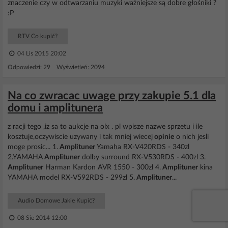
znaczenie czy w odtwarzaniu muzyki ważniejsze są dobre głośniki ?
:P
RTV Co kupić?
04 Lis 2015 20:02
Odpowiedzi: 29 Wyświetleń: 2094
Na co zwracac uwage przy zakupie 5.1 dla
domu i amplitunera
z racji tego ,iz sa to aukcje na olx . pl wpisze nazwe sprzetu i ile
kosztuje,oczywiscie uzywany i tak mniej wiecej
opinie
o nich jesli
moge prosic... 1.
Amplituner
Yamaha RX-V420RDS - 340zl
2.YAMAHA
Amplituner
dolby surround RX-V530RDS - 400zl 3.
Amplituner
Harman Kardon AVR 1550 - 300zl 4.
Amplituner
kina
YAMAHA model RX-V592RDS - 299zl 5.
Amplituner
...
Audio Domowe Jakie Kupić?
08 Sie 2014 12:00