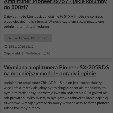
Amplituner Pioneer sx757 - jakie kolumny
do 800zł?
Dzięki, a może ktoś posiada właśnie te STX'y i może się co nieco
wypowiedzieć na ich temat? W necie czytałem raczej pozytywne
opinie
na temat tych kolumn
Audio Domowe Jakie Kupić?
15 Sty 2016 11:32
Odpowiedzi: 6 Wyświetleń: 1170
Wymiana amplitunera Pioneer SX-205RDS
na mocniejszy model - porady i opinie
podpinałem
amplituner
ZRK AT 9115 ale on jest troche słabszy
więc i efekt marny ale jakby był to drugi
pioneer
ale mocniejszy to
bym nim zasilał basy i pozostaje kwestia połączenia RCA gniazd nie
rób prowizorki tylko muszą to być gotowe fabryczne kable najlepiej
silikonowe. wracając jeszcze do mocy wzmacniaczy to firma
pioneer
zaleca kolumny o mocy...