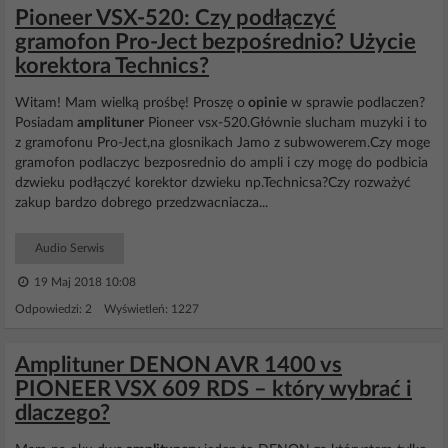
Pioneer VSX-520: Czy podłączyć
gramofon Pro-Ject bezpośrednio? Użycie
korektora Technics?
Witam! Mam wielką prośbę! Proszę o
opinie
w sprawie podlaczen?
Posiadam
amplituner
Pioneer vsx-520.Głównie slucham muzyki i to
z gramofonu Pro-Ject,na glosnikach Jamo z subwowerem.Czy moge
gramofon podlaczyc bezposrednio do ampli i czy mogę do podbicia
dzwieku podłączyć korektor dzwieku np.Technicsa?Czy rozważyć
zakup bardzo dobrego przedzwacniacza...
Audio Serwis
19 Maj 2018 10:08
Odpowiedzi: 2 Wyświetleń: 1227
Amplituner DENON AVR 1400 vs
PIONEER VSX 609 RDS – który wybrać i
dlaczego?