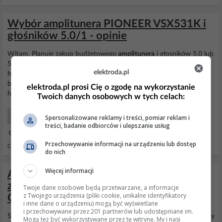
Wybór amplitunera PIONEER VSX531K i
głośników 5.0/1 - opinie
Witam, Planuje zakup budżetowego
amplitunera
i głosników 5.0 lub
5.1 Znalazłem
amplituner
-
PIONEER
VSX531K
elektroda.pl
https://allegro.pl/amplituner-pioneer-vs... Głośniki - nie wiem które
bedą lepsze https://allegro.pl/oferta/zestaw-kina-do...
elektroda.pl prosi Cię o zgodę na wykorzystanie
https://allegro.pl/oferta/kolumny-glosni...
Twoich danych osobowych w tych celach:
Audio Domowe Jakie Kupić?
Spersonalizowane reklamy i treści, pomiar reklam i
treści, badanie odbiorców i ulepszanie usług
28 Gru 2018 11:19
Przechowywanie informacji na urządzeniu lub dostęp
Odpowiedzi: 3 Wyświetleń: 738
do nich
Więcej informacji
Amplituner Pioneer VSX-322: dźwięk
zanika po włączeniu subwoofera Carbon
Twoje dane osobowe będą przetwarzane, a informacje
z Twojego urządzenia (pliki cookie, unikalne identyfikatory
CRS-030
i inne dane o urządzeniu) mogą być wyświetlane
i przechowywane przez 201 partnerów lub udostępniane im.
Sprawdź napięcie gniazd po włączeniu suba, możliwe że uszkodzony
Mogą też być wykorzystywane przez tę witrynę. My i nasi