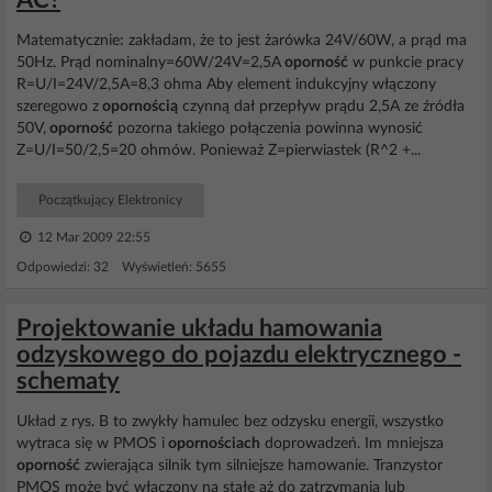
AC?
Matematycznie: zakładam, że to jest żarówka 24V/60W, a prąd ma
50Hz. Prąd nominalny=60W/24V=2,5A
oporność
w punkcie pracy
R=U/I=24V/2,5A=8,3 ohma Aby element indukcyjny włączony
szeregowo z
opornością
czynną dał przepływ prądu 2,5A ze źródła
50V,
oporność
pozorna takiego połączenia powinna wynosić
Z=U/I=50/2,5=20 ohmów. Ponieważ Z=pierwiastek (R^2 +...
Początkujący Elektronicy
12 Mar 2009 22:55
Odpowiedzi: 32 Wyświetleń: 5655
Projektowanie układu hamowania
odzyskowego do pojazdu elektrycznego -
schematy
Układ z rys. B to zwykły hamulec bez odzysku energii, wszystko
wytraca się w PMOS i
opornościach
doprowadzeń. Im mniejsza
oporność
zwierająca silnik tym silniejsze hamowanie. Tranzystor
PMOS może być włączony na stałe aż do zatrzymania lub