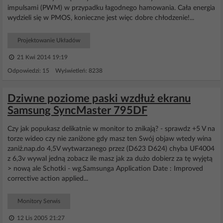
impulsami (PWM) w przypadku łagodnego hamowania. Cała energia
wydzieli się w PMOS, konieczne jest więc dobre chłodzenie!...
Projektowanie Układów
21 Kwi 2014 19:19
Odpowiedzi: 15 Wyświetleń: 8238
Dziwne poziome paski wzdłuż ekranu
Samsung SyncMaster 795DF
Czy jak popukasz delikatnie w monitor to znikają? - sprawdz +5 V na
torze wideo czy nie zaniżone gdy masz ten Swój objaw wtedy wina
zaniż.nap.do 4,5V wytwarzanego przez (D623 D624) chyba UF4004
z 6,3v wywal jedną zobacz ile masz jak za dużo dobierz za tę wyjętą
> nową ale Schotki - wg.Samsunga Application Date : Improved
corrective action applied...
Monitory Serwis
12 Lis 2005 21:27