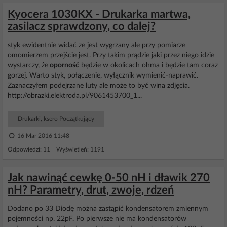
Kyocera 1030KX - Drukarka martwa,
zasilacz sprawdzony, co dalej?
styk ewidentnie widać ze jest wygrzany ale przy pomiarze
omomierzem przejście jest. Przy takim prądzie jaki przez niego idzie
wystarczy, że
oporność
będzie w okolicach ohma i będzie tam coraz
gorzej. Warto styk, połączenie, wyłącznik wymienić-naprawić.
Zaznaczyłem podejrzane luty ale może to być wina zdjęcia.
http://obrazki.elektroda.pl/9061453700_1...
Drukarki, ksero Początkujący
16 Mar 2016 11:48
Odpowiedzi: 11 Wyświetleń: 1191
Jak nawinąć cewkę 0-50 nH i dławik 270
nH? Parametry, drut, zwoje, rdzeń
Dodano po 33 Diodę można zastąpić kondensatorem zmiennym
pojemności np. 22pF. Po pierwsze nie ma kondensatorów