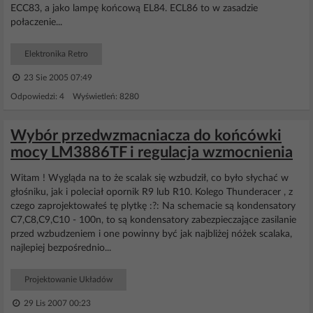
ECC83, a jako lampę końcową EL84. ECL86 to w zasadzie
połaczenie...
Elektronika Retro
23 Sie 2005 07:49
Odpowiedzi: 4 Wyświetleń: 8280
Wybór przedwzmacniacza do końcówki
mocy LM3886TF i regulacja wzmocnienia
Witam ! Wygląda na to że scalak się wzbudził, co było słychać w
głośniku, jak i poleciał opornik R9 lub R10. Kolego Thunderacer , z
czego zaprojektowałeś tę plytkę :?: Na schemacie są kondensatory
C7,C8,C9,C10 - 100n, to są kondensatory zabezpieczające zasilanie
przed wzbudzeniem i one powinny być jak najbliżej nóżek scalaka,
najlepiej bezpośrednio...
Projektowanie Układów
29 Lis 2007 00:23