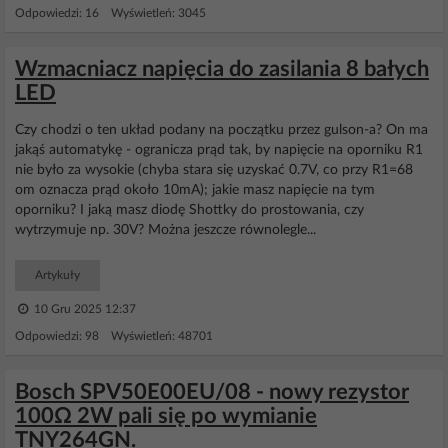
Odpowiedzi: 16 Wyświetleń: 3045
Wzmacniacz napięcia do zasilania 8 bałych
LED
Czy chodzi o ten układ podany na początku przez gulson-a? On ma
jakąś automatykę - ogranicza prąd tak, by napięcie na oporniku R1
nie było za wysokie (chyba stara się uzyskać 0.7V, co przy R1=68
om oznacza prąd około 10mA); jakie masz napięcie na tym
oporniku? I jaką masz diodę Shottky do prostowania, czy
wytrzymuje np. 30V? Można jeszcze równolegle...
Artykuły
10 Gru 2025 12:37
Odpowiedzi: 98 Wyświetleń: 48701
Bosch SPV50E00EU/08 - nowy rezystor
100Ω 2W pali się po wymianie
TNY264GN.