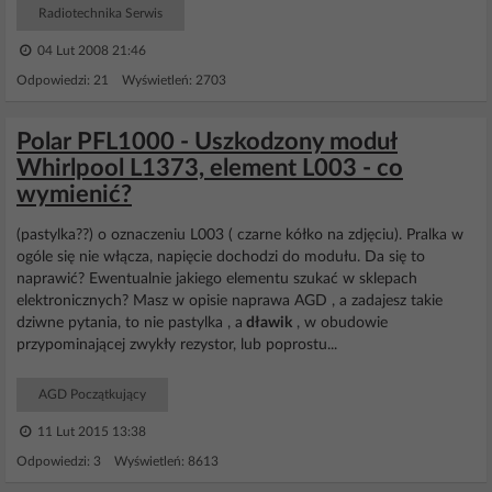
Radiotechnika Serwis
04 Lut 2008 21:46
Odpowiedzi: 21 Wyświetleń: 2703
Polar PFL1000 - Uszkodzony moduł
Whirlpool L1373, element L003 - co
wymienić?
(pastylka??) o oznaczeniu L003 ( czarne kółko na zdjęciu). Pralka w
ogóle się nie włącza, napięcie dochodzi do modułu. Da się to
naprawić? Ewentualnie jakiego elementu szukać w sklepach
elektronicznych? Masz w opisie naprawa AGD , a zadajesz takie
dziwne pytania, to nie pastylka , a
dławik
, w obudowie
przypominającej zwykły rezystor, lub poprostu...
AGD Początkujący
11 Lut 2015 13:38
Odpowiedzi: 3 Wyświetleń: 8613