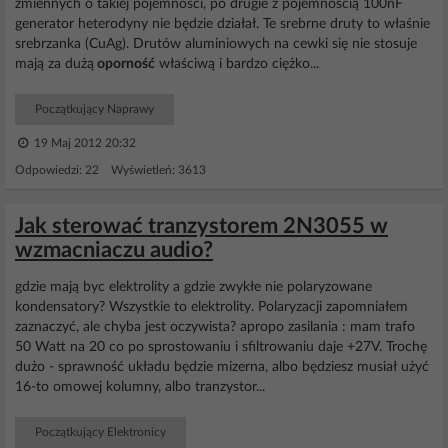
zmiennych o takiej pojemności, po drugie z pojemnością 100nF
generator heterodyny nie będzie działał. Te srebrne druty to właśnie
srebrzanka (CuAg). Drutów aluminiowych na cewki się nie stosuje
mają za dużą
oporność
właściwą i bardzo ciężko...
Początkujący Naprawy
19 Maj 2012 20:32
Odpowiedzi: 22 Wyświetleń: 3613
Jak sterować tranzystorem 2N3055 w
wzmacniaczu audio?
gdzie mają byc elektrolity a gdzie zwykłe nie polaryzowane
kondensatory? Wszystkie to elektrolity. Polaryzacji zapomniałem
zaznaczyć, ale chyba jest oczywista? apropo zasilania : mam trafo
50 Watt na 20 co po sprostowaniu i sfiltrowaniu daje +27V. Trochę
dużo - sprawność układu będzie mizerna, albo będziesz musiał użyć
16-to omowej kolumny, albo tranzystor...
Początkujący Elektronicy