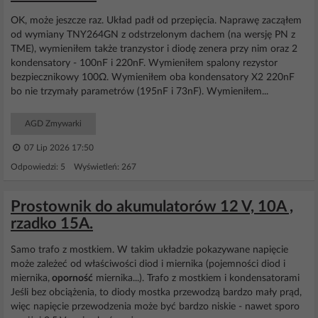
OK, może jeszcze raz. Układ padł od przepięcia. Naprawę zacząłem
od wymiany TNY264GN z odstrzelonym dachem (na wersję PN z
TME), wymieniłem także tranzystor i diodę zenera przy nim oraz 2
kondensatory - 100nF i 220nF. Wymieniłem spalony rezystor
bezpiecznikowy 100Ω. Wymieniłem oba kondensatory X2 220nF
bo nie trzymały parametrów (195nF i 73nF). Wymieniłem...
AGD Zmywarki
07 Lip 2026 17:50
Odpowiedzi: 5 Wyświetleń: 267
Prostownik do akumulatorów 12 V, 10A ,
rzadko 15A.
Samo trafo z mostkiem. W takim układzie pokazywane napięcie
może zależeć od właściwości diod i miernika (pojemności diod i
miernika,
oporność
miernika...). Trafo z mostkiem i kondensatorami
Jeśli bez obciążenia, to diody mostka przewodzą bardzo mały prąd,
więc napięcie przewodzenia może być bardzo niskie - nawet sporo