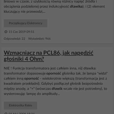
liniowo w czasie, z szybkością równą różnicy napięć źródła i
obciążenia podzielonej przez indukcyjność
dławika
); i (2) element
kluczujący nie przewodzi,...
Początkujący Elektronicy
15 Cze 2019 09:51
Odpowiedzi: 22 Wyświetleń: 966
Wzmacniacz na PCL86, jak napędzić
głośniki 4 Ohm?
NIE ! Funkcja transformatora jest całkiem inna, niż dławika:
transformator dopasowuje
oporność
głośnika tak, że lampa "widzi"
całkiem inną
oporność
- wielokrotnie większą (transformacja jest z
kwadratem przekładni). Gdybyś podłączył głośnik bezpośrednio
między anodę, a "+" (wówczas
dławik
wcale nie jest potrzebny), to
wysterowując lampę do amplitudy...
Elektronika Retro