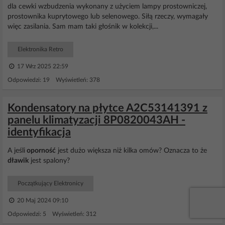
dla cewki wzbudzenia wykonany z użyciem lampy prostowniczej,
prostownika kuprytowego lub selenowego. Siłą rzeczy, wymagały
więc zasilania. Sam mam taki głośnik w kolekcji,...
Elektronika Retro
17 Wrz 2025 22:59
Odpowiedzi: 19 Wyświetleń: 378
Kondensatory na płytce A2C53141391 z
panelu klimatyzacji 8P0820043AH -
identyfikacja
A jeśli
oporność
jest dużo większa niż kilka omów? Oznacza to że
dławik
jest spalony?
Początkujący Elektronicy
20 Maj 2024 09:10
Odpowiedzi: 5 Wyświetleń: 312