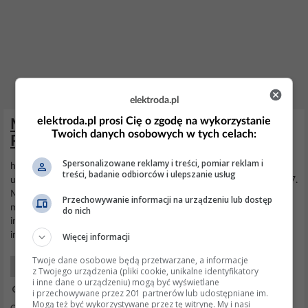
elektroda.pl
elektroda.pl prosi Cię o zgodę na wykorzystanie
Miernik FCLU - uniwersalny miernik na
Twoich danych osobowych w tych celach:
PIC16F873A
Spersonalizowane reklamy i treści, pomiar reklam i
http://obrazki.elektroda.pl/8856166800_1... Opisane poniżej
treści, badanie odbiorców i ulepszanie usług
urządzenie powstało w oparciu o układ z Rosyjskiego Radio 8/2007.
Można go rzeczywiście można nazwać uniwersalnym, ponieważ
Przechowywanie informacji na urządzeniu lub dostęp
mierzy on napięcie prądu stałego, częstotliwości, pojemność,
do nich
indukcyjność cewek, sprawdza rezonatory kwarcowe, oraz wysyła
impulsy o poziomie sygnału...
Więcej informacji
Twoje dane osobowe będą przetwarzane, a informacje
DIY Konstrukcje
z Twojego urządzenia (pliki cookie, unikalne identyfikatory
i inne dane o urządzeniu) mogą być wyświetlane
28 Mar 2021 19:17
i przechowywane przez 201 partnerów lub udostępniane im.
Mogą też być wykorzystywane przez tę witrynę. My i nasi