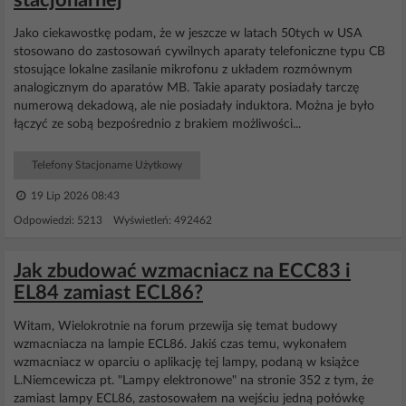
stacjonarnej
Jako ciekawostkę podam, że w jeszcze w latach 50tych w USA
stosowano do zastosowań cywilnych aparaty telefoniczne typu CB
stosujące lokalne zasilanie mikrofonu z układem rozmównym
analogicznym do aparatów MB. Takie aparaty posiadały tarczę
numerową dekadową, ale nie posiadały induktora. Można je było
łączyć ze sobą bezpośrednio z brakiem możliwości...
Telefony Stacjonarne Użytkowy
19 Lip 2026 08:43
Odpowiedzi: 5213 Wyświetleń: 492462
Jak zbudować wzmacniacz na ECC83 i
EL84 zamiast ECL86?
Witam, Wielokrotnie na forum przewija się temat budowy
wzmacniacza na lampie ECL86. Jakiś czas temu, wykonałem
wzmacniacz w oparciu o aplikację tej lampy, podaną w książce
L.Niemcewicza pt. "Lampy elektronowe" na stronie 352 z tym, że
zamiast lampy ECL86, zastosowałem na wejściu jedną połówkę