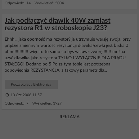
Odpowiedzi: 14 Wyświetleń: 5004
Jak podłączyć dławik 40W zamiast
rezystora R1 w stroboskopie J23?
Ehhh... jaka
oporność
ma rezystor? ja utrzymuje wersję swoją, przy
prądzie zmiennym wartość rezystancji dławika/cewki jest bliska 0
ohm!!!!!!!!!!!! więc to to samo co byś wstawił zworę!!!!!!! można
uzyć
dławika
jako rezystora TYLKO I WYŁĄCZNIE DLA PRĄDU
STAŁEGO! Dodano po 5 Po za tym tobie jest potrzebna
odpowiednia REZYSTANCJA, a takowy parametr dla...
Początkujący Elektronicy
13 Cze 2008 11:57
Odpowiedzi: 7 Wyświetleń: 1927
REKLAMA