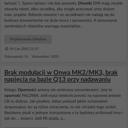
tańsze) ?.. Sporo tańsze i nie bez powodu.
Dławiki
EMI mają zwykle
otwarty rdzeń, albo szczelinę, aby mogły pracować przy dużym
max. prądzie. Rdzenie otwarte i ze szczelinami nie nadają się do
budowy konwerterów na duże moce i sprawności. A stosowanie
zamkniętych rdzeniów wymaga materiałów...
Projektowanie Układów
04 Cze 2005 21:37
Odpowiedzi: 16 Wyświetleń: 3003
Brak modulacji w Onwa MK2/MK3, brak
napięcia na bazie Q13 przy nadawaniu
Kolego.
Oporności
anteny nie zmierzysz omomierzem!. Jest to
oporność
FALOWA. Jeśli masz nieskończoność na typowej antenie
CB to dobrze. Jak pisałem, żebyś pokazał jakim schematem
dysponujesz, bo są różne oznaczenia, to nie chciałeś tego zrobić.
Będziemy pisali o jednym tranzystorze a ty będziesz próbował inny i
tak do ... śmierci. Jeśli PA działa, a...