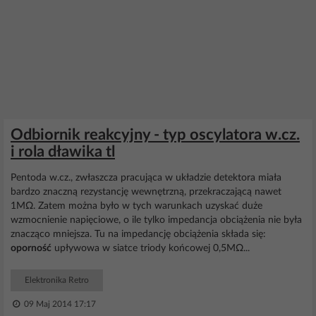
Odbiornik reakcyjny - typ oscylatora w.cz.
i rola dławika tl
Pentoda w.cz., zwłaszcza pracująca w układzie detektora miała
bardzo znaczną rezystancję wewnętrzną, przekraczającą nawet
1MΩ. Zatem można było w tych warunkach uzyskać duże
wzmocnienie napięciowe, o ile tylko impedancja obciążenia nie była
znacząco mniejsza. Tu na impedancję obciążenia składa się:
oporność
upływowa w siatce triody końcowej 0,5MΩ...
Elektronika Retro
09 Maj 2014 17:17