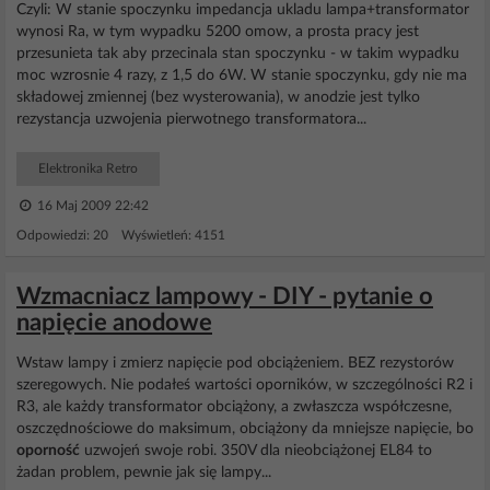
Czyli: W stanie spoczynku impedancja ukladu lampa+transformator
wynosi Ra, w tym wypadku 5200 omow, a prosta pracy jest
przesunieta tak aby przecinala stan spoczynku - w takim wypadku
moc wzrosnie 4 razy, z 1,5 do 6W. W stanie spoczynku, gdy nie ma
składowej zmiennej (bez wysterowania), w anodzie jest tylko
rezystancja uzwojenia pierwotnego transformatora...
Elektronika Retro
16 Maj 2009 22:42
Odpowiedzi: 20 Wyświetleń: 4151
Wzmacniacz lampowy - DIY - pytanie o
napięcie anodowe
Wstaw lampy i zmierz napięcie pod obciążeniem. BEZ rezystorów
szeregowych. Nie podałeś wartości oporników, w szczególności R2 i
R3, ale każdy transformator obciążony, a zwłaszcza współczesne,
oszczędnościowe do maksimum, obciążony da mniejsze napięcie, bo
oporność
uzwojeń swoje robi. 350V dla nieobciążonej EL84 to
żadan problem, pewnie jak się lampy...