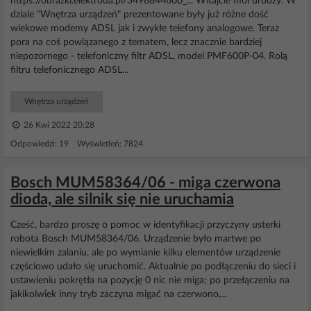
https://obrazki.elektroda.pl/3498844600_... Witajcie moi drodzy. W
dziale "Wnętrza urządzeń" prezentowane były już różne dość
wiekowe modemy ADSL jak i zwykłe telefony analogowe. Teraz
pora na coś powiązanego z tematem, lecz znacznie bardziej
niepozornego - telefoniczny filtr ADSL, model PMF600P-04. Rolą
filtru telefonicznego ADSL...
Wnętrza urządzeń
26 Kwi 2022 20:28
Odpowiedzi: 19 Wyświetleń: 7824
Bosch MUM58364/06 - miga czerwona
dioda, ale silnik się nie uruchamia
Cześć, bardzo proszę o pomoc w identyfikacji przyczyny usterki
robota Bosch MUM58364/06. Urządzenie było martwe po
niewielkim zalaniu, ale po wymianie kilku elementów urządzenie
częściowo udało się uruchomić. Aktualnie po podłączeniu do sieci i
ustawieniu pokrętła na pozycję 0 nic nie miga; po przełączeniu na
jakikolwiek inny tryb zaczyna migać na czerwono,...