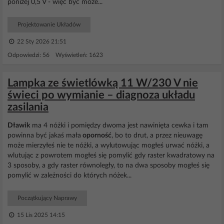
poniżej 0,5 V - więc być może...
Projektowanie Układów
22 Sty 2026 21:51
Odpowiedzi: 56 Wyświetleń: 1623
Lampka ze świetlówką 11 W/230 V nie
świeci po wymianie – diagnoza układu
zasilania
Dławik
ma 4 nóżki i pomiędzy dwoma jest nawinięta cewka i tam
powinna być jakaś mała
oporność
, bo to drut, a przez nieuwagę
może mierzyłeś nie te nóżki, a wylutowując mogłeś urwać nóżki, a
wlutując z powrotem mogłeś się pomylić gdy raster kwadratowy na
3 sposoby, a gdy raster równoległy, to na dwa sposoby mogłeś się
pomylić w zależności do których nóżek...
Początkujący Naprawy
15 Lis 2025 14:15