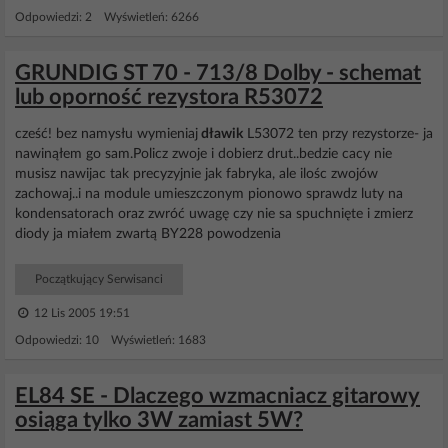
Odpowiedzi: 2 Wyświetleń: 6266
GRUNDIG ST 70 - 713/8 Dolby - schemat
lub oporność rezystora R53072
cześć! bez namysłu wymieniaj
dławik
L53072 ten przy rezystorze- ja
nawinąłem go sam.Policz zwoje i dobierz drut..bedzie cacy nie
musisz nawijac tak precyzyjnie jak fabryka, ale ilośc zwojów
zachowaj..i na module umieszczonym pionowo sprawdz luty na
kondensatorach oraz zwróć uwagę czy nie sa spuchnięte i zmierz
diody ja miałem zwartą BY228 powodzenia
Początkujący Serwisanci
12 Lis 2005 19:51
Odpowiedzi: 10 Wyświetleń: 1683
EL84 SE - Dlaczego wzmacniacz gitarowy
osiąga tylko 3W zamiast 5W?