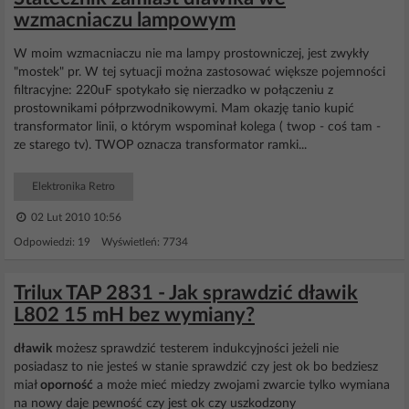
wzmacniaczu lampowym
W moim wzmacniaczu nie ma lampy prostowniczej, jest zwykły
"mostek" pr. W tej sytuacji można zastosować większe pojemności
filtracyjne: 220uF spotykało się nierzadko w połączeniu z
prostownikami półprzwodnikowymi. Mam okazję tanio kupić
transformator linii, o którym wspominał kolega ( twop - coś tam -
ze starego tv). TWOP oznacza transformator ramki...
Elektronika Retro
02 Lut 2010 10:56
Odpowiedzi: 19 Wyświetleń: 7734
Trilux TAP 2831 - Jak sprawdzić dławik
L802 15 mH bez wymiany?
dławik
możesz sprawdzić testerem indukcyjności jeżeli nie
posiadasz to nie jesteś w stanie sprawdzić czy jest ok bo bedziesz
miał
oporność
a może mieć miedzy zwojami zwarcie tylko wymiana
na nowy daje pewność czy jest ok czy uszkodzony