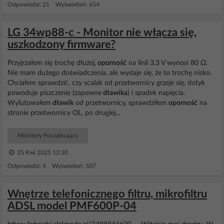
Odpowiedzi: 21 Wyświetleń: 654
LG 34wp88-c - Monitor nie włącza się,
uszkodzony firmware?
Przyjrzałem się trochę dłużej,
oporność
na linii 3.3 V wynosi 80 Ω.
Nie mam dużego doświadczenia, ale wydaje się, że to trochę nisko.
Chciałem sprawdzić, czy scalak od przetwornicy grzeje się, dotyk
powoduje piszczenie (zapewne
dławika
) i spadek napięcia.
Wylutowałem
dławik
od przetwornicy, sprawdziłem
oporność
na
stronie przetwornicy OL, po drugiej...
Monitory Początkujący
25 Kwi 2025 12:30
Odpowiedzi: 4 Wyświetleń: 507
Wnętrze telefonicznego filtru, mikrofiltru
ADSL model PMF600P-04