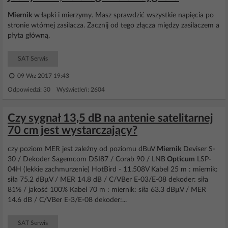
Miernik
w łapki i mierzymy. Masz sprawdzić wszystkie napięcia po
stronie wtórnej zasilacza. Zacznij od tego złącza między zasilaczem a
płyta główną.
SAT Serwis
09 Wrz 2017 19:43
Odpowiedzi: 30 Wyświetleń: 2604
Czy sygnał 13,5 dB na antenie satelitarnej
70 cm jest wystarczający?
czy poziom MER jest zależny od poziomu dBuV
Miernik
Deviser S-
30 / Dekoder Sagemcom DSI87 / Corab 90 / LNB
Opticum
LSP-
04H (lekkie zachmurzenie) HotBird - 11.508V Kabel 25 m : miernik:
siła 75.2 dBµV / MER 14.8 dB / C/VBer E-03/E-08 dekoder: siła
81% / jakość 100% Kabel 70 m : miernik: siła 63.3 dBµV / MER
14.6 dB / C/VBer E-3/E-08 dekoder:...
SAT Serwis