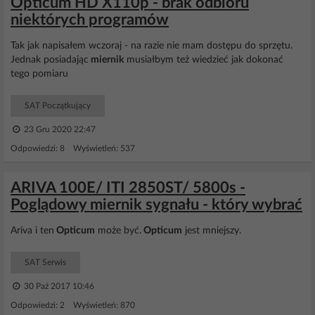
Opticum HD X110p - brak odbioru
niektórych programów
Tak jak napisałem wczoraj - na razie nie mam dostępu do sprzętu.
Jednak posiadając
miernik
musiałbym też wiedzieć jak dokonać
tego pomiaru
SAT Początkujący
23 Gru 2020 22:47
Odpowiedzi: 8 Wyświetleń: 537
ARIVA 100E/ ITI 2850ST/ 5800s -
Poglądowy miernik sygnału - który wybrać
Ariva i ten
Opticum
może być.
Opticum
jest mniejszy.
SAT Serwis
30 Paź 2017 10:46
Odpowiedzi: 2 Wyświetleń: 870