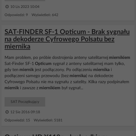
10 Lis 2023 10:04
Odpowiedzi: 9 Wyświetleń: 642
SAT-FINDER SF-1 Opticum - Brak sygnału
na dekoderze Cyfrowego Polsatu bez
miernika
Mam problem, po próbie dostrojenia anteny satelitarnej
miernikiem
Sat-Finder SF-1
Opticum
sygnał z anteny satelitarnej mam tylko,
gdy ten
miernik
jest podłączony. Po odłączeniu
miernika
i
podłączeni samego przewodu (bez
miernika
) na dekoderze
Cyfrowego Polsatu nie ma sygnału z satelity. Kilka razy podpinałem
miernik
i zawsze z
miernikiem
był sygnał...
SAT Początkujący
12 Sie 2016 09:18
Odpowiedzi: 15 Wyświetleń: 5181