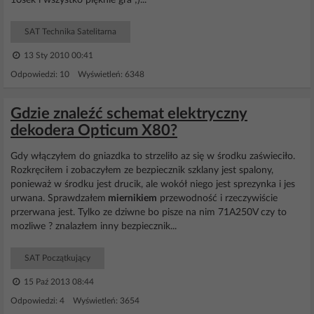
10sek i wszystko pięknie gra ;)...
SAT Technika Satelitarna
13 Sty 2010 00:41
Odpowiedzi: 10 Wyświetleń: 6348
Gdzie znaleźć schemat elektryczny
dekodera Opticum X80?
Gdy włączyłem do gniazdka to strzeliło az się w środku zaświeciło.
Rozkręciłem i zobaczyłem ze bezpiecznik szklany jest spalony,
ponieważ w środku jest drucik, ale wokół niego jest sprezynka i jes
urwana. Sprawdzałem
miernikiem
przewodność i rzeczywiście
przerwana jest. Tylko ze dziwne bo pisze na nim 71A250V czy to
mozliwe ? znalazłem inny bezpiecznik...
SAT Początkujący
15 Paź 2013 08:44
Odpowiedzi: 4 Wyświetleń: 3654