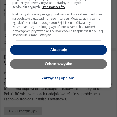
partnerzy możemy używać dokładnych danych
wzmocnienie co powodowało, że dekoder otrzymywał zbyt słaby
geolokalizacyjnych.
Lista partnerów
sygnał na niektórych częstotliwościach i dlatego mocniejsze kanały
Niektórzy dostawcy mogą przetwarzać Twoje dane osobowe
jak np. "PMC" były cały czas odbierane a np....
na podstawie uzasadnionego interesu. Możesz się na to nie
zgodzić, zmieniając opcje poniżej. Link umożliwiający
zarządzanie zgodą lub jej wycofanie w ramach ustawień
SAT Początkujący
dotyczących prywatności i plików cookie znajdziesz u dołu tej
strony lub w menu witryny.
15 Mar 2012 19:00
Odpowiedzi: 11 Wyświetleń: 9781
Akceptuję
Brak kanałów DVBT2 przy dekoderach
Wiwa i Opticum
Odrzuć wszystko
Pozbawić miasto odbioru sygnały -typowe dla tych u władzy,
Zarządzaj opcjami
pewno szwagier ma firmę i sklep z antenami -wtórny analfabetyzm.
Może nie jestem na bieżąco, ale Emitel jeszcze nie rządzi w Polsce, a
to ta firma odpowiada za nadajniki i nadawanie na terytorium
Polski. Różnice w mocach nadajników też nie są problemem.
Fachowo zrobiona instalacja antenowa...
DVB-T Początkujący