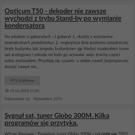
Opticum T50 - dekoder nie zawsze
wychodzi z trybu Stand-by po wymianie
kondensatora
No pisałem o gabarytach :-) gabaryt 1. «każdy z wymiarów
zewnętrznych przedmiotu» 2. «najwyższa linia poziomu zasadniczej
bryły budynku lub zespołu budynków» sjp Kiedyś rozebrałem tuner
sat analogowy i szkoda mi było go wywalać więc trochę części
sobie zostawiłem. Przydają się czasem. u siebie nawet izopropanolu
dostać nawet nie...
RTV Użytkowy
15 Lis 2014 11:05
Odpowiedzi: 11 Wyświetleń: 1371
Sygnał sat, tuner Globo 300M. Kilka
programów się przytyka.
Witam Panowie ! Posiadam tuner Globo 300M czyli
opticum
2003