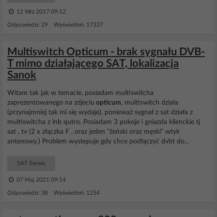
12 Wrz 2017 09:12
Odpowiedzi: 29 Wyświetleń: 17337
Multiswitch Opticum - brak sygnału DVB-
T mimo działającego SAT, lokalizacja
Sanok
Witam tak jak w temacie, posiadam multiswitcha
zaprezentowanego na zdjeciu
opticum
, multiswitch działa
(przynajmniej tak mi się wydaje), ponieważ sygnał z sat działa z
multiswitcha z lnb qutro. Posiadam 3 pokoje i gniazda klienckie tj
sat , tv (2 x złączka F , oraz jeden "żeński oraz męski" wtyk
antenowy.) Problem wystepuje gdy chce podłączyć dvbt do...
SAT Serwis
07 Maj 2021 09:14
Odpowiedzi: 38 Wyświetleń: 1254