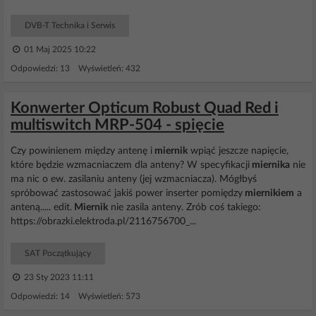
DVB-T Technika i Serwis
01 Maj 2025 10:22
Odpowiedzi: 13 Wyświetleń: 432
Konwerter Opticum Robust Quad Red i
multiswitch MRP-504 - spięcie
Czy powinienem między antenę i
miernik
wpiąć jeszcze napięcie,
które będzie wzmacniaczem dla anteny? W specyfikacji
miernika
nie
ma nic o ew. zasilaniu anteny (jej wzmacniacza). Mógłbyś
spróbować zastosować jakiś power inserter pomiędzy
miernikiem
a
anteną..... edit.
Miernik
nie zasila anteny. Zrób coś takiego:
https://obrazki.elektroda.pl/2116756700_...
SAT Początkujący
23 Sty 2023 11:11
Odpowiedzi: 14 Wyświetleń: 573