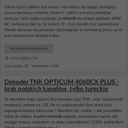
Górne V jest całkiem bez sensu - nie mierzy się napięć pomiędzy
stroną sieciową a wtórną. Dolne V - jakich w końcu punktów
dotyczy? Jeśli zasilacz pracuje, to
miernik
ma prawo pokazać 640V
AC, zwłaszcza taki za 12 zotych :D . Coś musiało być uszkodzone -
dławik sieciowy nie powinien się przegrzać w normalnej pracy, za to
przy watowanym bezpieczniku...
Początkujący Elektronicy
13 Sie 2008 17:43
Odpowiedzi: 38 Wyświetleń: 3740
Dekoder TNK OPTICUM 4060CX PLUS -
brak polskich kanałów, tylko tureckie
Te dekodery maja wgraną listę kanałów pod TNK , więc wystarczyło
przekręcić antenę na 13E. Po co wykasowałeś listę która była
zaprogramowana fabrycznie ? Bawiłem się i znikło ;) Ale poszedłem
sobie do sklepu, kupiłem
miernik
sygnału, poszukałem kątów dla
mojego miasta, ustawiłem na deku częstotliwość 11393, pokręciłem