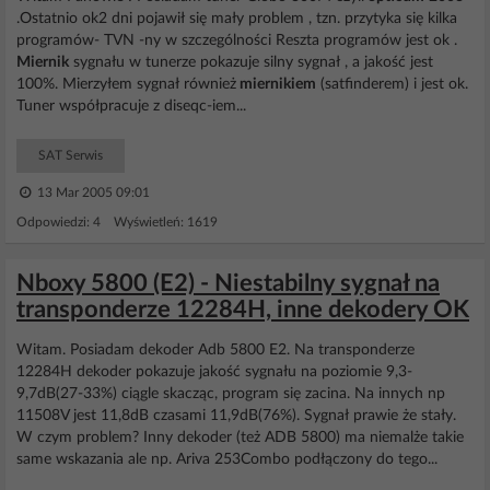
.Ostatnio ok2 dni pojawił się mały problem , tzn. przytyka się kilka
programów- TVN -ny w szczególności Reszta programów jest ok .
Miernik
sygnału w tunerze pokazuje silny sygnał , a jakość jest
100%. Mierzyłem sygnał również
miernikiem
(satfinderem) i jest ok.
Tuner współpracuje z diseqc-iem...
SAT Serwis
13 Mar 2005 09:01
Odpowiedzi: 4 Wyświetleń: 1619
Nboxy 5800 (E2) - Niestabilny sygnał na
transponderze 12284H, inne dekodery OK
Witam. Posiadam dekoder Adb 5800 E2. Na transponderze
12284H dekoder pokazuje jakość sygnału na poziomie 9,3-
9,7dB(27-33%) ciągle skacząc, program się zacina. Na innych np
11508V jest 11,8dB czasami 11,9dB(76%). Sygnał prawie że stały.
W czym problem? Inny dekoder (też ADB 5800) ma niemalże takie
same wskazania ale np. Ariva 253Combo podłączony do tego...