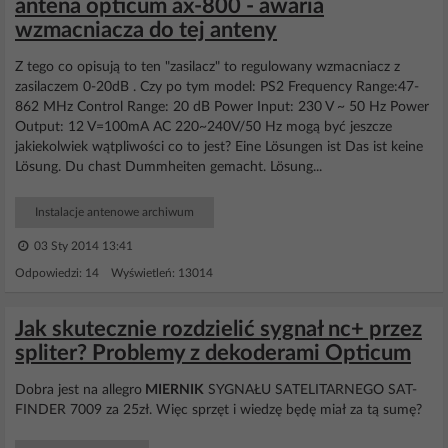
antena opticum ax-800 - awaria
wzmacniacza do tej anteny
Z tego co opisują to ten "zasilacz" to regulowany wzmacniacz z
zasilaczem 0-20dB . Czy po tym model: PS2 Frequency Range:47-
862 MHz Control Range: 20 dB Power Input: 230 V ~ 50 Hz Power
Output: 12 V=100mA AC 220~240V/50 Hz mogą być jeszcze
jakiekolwiek wątpliwości co to jest? Eine Lösungen ist Das ist keine
Lösung. Du chast Dummheiten gemacht. Lösung...
Instalacje antenowe archiwum
03 Sty 2014 13:41
Odpowiedzi: 14 Wyświetleń: 13014
Jak skutecznie rozdzielić sygnał nc+ przez
spliter? Problemy z dekoderami Opticum
Dobra jest na allegro
MIERNIK
SYGNAŁU SATELITARNEGO SAT-
FINDER 7009 za 25zł. Więc sprzęt i wiedzę będę miał za tą sumę?