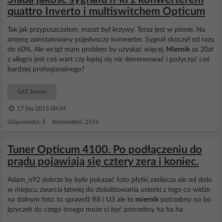
quattro Inverto i multiswitchem Opticum
Tak jak przypuszczałem, maszt był krzywy. Teraz jest w pionie. Na
antenę zainstalowany pojedynczy konwerter. Sygnał skoczył od razu
do 60%. Ale wciąż mam problem by uzyskać więcej.
Miernik
za 20zł
z allegro jest coś wart czy lepiej się nie denerwować i pożyczyć coś
bardziej profesjonalnego?
SAT Serwis
17 Sty 2015 00:34
Odpowiedzi: 5 Wyświetleń: 2514
Tuner Opticum 4100. Po podłączeniu do
prądu pojawiają się cztery zera i koniec.
Adam_n92 dobrze by było pokazać foto płytki zasilacza ale od dołu
w miejscu zwarcia łatwiej do zlokalizowania usterki z tego co widze
na dolnym foto to sprawdż R8 i U3 ale to
miernik
potrzebny no bo
języczek do czego innego może ci być potrzebny ha ha ha