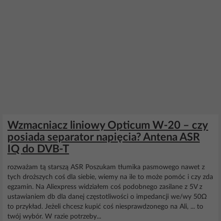
Wzmacniacz liniowy Opticum W-20 – czy
posiada separator napięcia? Antena ASR
IQ do DVB-T
rozważam tą starszą ASR Poszukam tłumika pasmowego nawet z
tych droższych coś dla siebie, wiemy na ile to może pomóc i czy zda
egzamin. Na Aliexpress widziałem coś podobnego zasilane z 5V z
ustawianiem db dla danej częstotliwości o impedancji we/wy 50Ω
to przykład. Jeżeli chcesz kupić coś niesprawdzonego na Ali, ... to
twój wybór. W razie potrzeby...