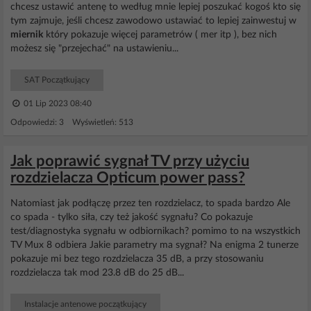
chcesz ustawić antenę to według mnie lepiej poszukać kogoś kto się
tym zajmuje, jeśli chcesz zawodowo ustawiać to lepiej zainwestuj w
miernik
który pokazuje więcej parametrów ( mer itp ), bez nich
możesz się "przejechać" na ustawieniu...
SAT Początkujący
01 Lip 2023 08:40
Odpowiedzi: 3 Wyświetleń: 513
Jak poprawić sygnał TV przy użyciu
rozdzielacza Opticum power pass?
Natomiast jak podłączę przez ten rozdzielacz, to spada bardzo Ale
co spada - tylko siła, czy też jakość sygnału? Co pokazuje
test/diagnostyka sygnału w odbiornikach? pomimo to na wszystkich
TV Mux 8 odbiera Jakie parametry ma sygnał? Na enigma 2 tunerze
pokazuje mi bez tego rozdzielacza 35 dB, a przy stosowaniu
rozdzielacza tak mod 23.8 dB do 25 dB...
Instalacje antenowe początkujący