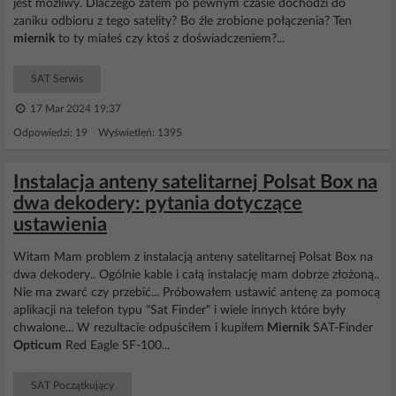
jest możliwy. Dlaczego zatem po pewnym czasie dochodzi do
zaniku odbioru z tego satelity? Bo źle zrobione połączenia? Ten
miernik
to ty miałeś czy ktoś z doświadczeniem?...
SAT Serwis
17 Mar 2024 19:37
Odpowiedzi: 19 Wyświetleń: 1395
Instalacja anteny satelitarnej Polsat Box na
dwa dekodery: pytania dotyczące
ustawienia
Witam Mam problem z instalacją anteny satelitarnej Polsat Box na
dwa dekodery.. Ogólnie kable i całą instalację mam dobrze złożoną..
Nie ma zwarć czy przebić... Próbowałem ustawić antenę za pomocą
aplikacji na telefon typu "Sat Finder" i wiele innych które były
chwalone... W rezultacie odpuściłem i kupiłem
Miernik
SAT-Finder
Opticum
Red Eagle SF-100...
SAT Początkujący