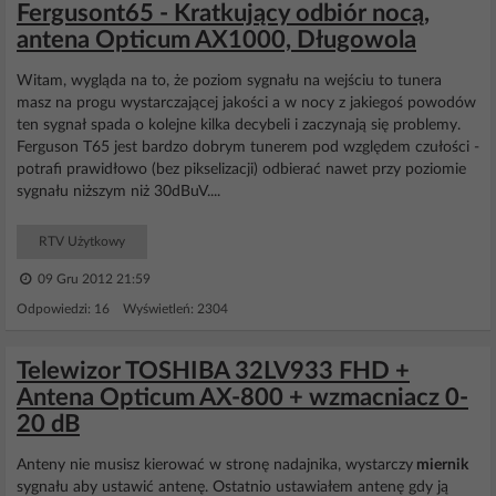
Fergusont65 - Kratkujący odbiór nocą,
antena Opticum AX1000, Długowola
Witam, wygląda na to, że poziom sygnału na wejściu to tunera
masz na progu wystarczającej jakości a w nocy z jakiegoś powodów
ten sygnał spada o kolejne kilka decybeli i zaczynają się problemy.
Ferguson T65 jest bardzo dobrym tunerem pod względem czułości -
potrafi prawidłowo (bez pikselizacji) odbierać nawet przy poziomie
sygnału niższym niż 30dBuV....
RTV Użytkowy
09 Gru 2012 21:59
Odpowiedzi: 16 Wyświetleń: 2304
Telewizor TOSHIBA 32LV933 FHD +
Antena Opticum AX-800 + wzmacniacz 0-
20 dB
Anteny nie musisz kierować w stronę nadajnika, wystarczy
miernik
sygnału aby ustawić antenę. Ostatnio ustawiałem antenę gdy ją