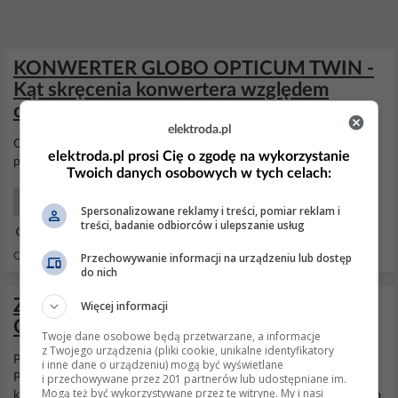
KONWERTER GLOBO OPTICUM TWIN -
Kąt skręcenia konwertera względem
czego?
elektroda.pl
Oczywiacie kakulatory skretu mozna sobie wsadzic...tylko
miernik
elektroda.pl prosi Cię o zgodę na wykorzystanie
pokaze prawdziwy skręt .
Twoich danych osobowych w tych celach:
SAT Początkujący
Spersonalizowane reklamy i treści, pomiar reklam i
treści, badanie odbiorców i ulepszanie usług
03 Gru 2017 22:52
Przechowywanie informacji na urządzeniu lub dostęp
Odpowiedzi: 17 Wyświetleń: 6084
do nich
Zanikający sygnał TNK na tunerze
Więcej informacji
Opticum X80 - co może być przyczyną?
Twoje dane osobowe będą przetwarzane, a informacje
z Twojego urządzenia (pliki cookie, unikalne identyfikatory
Problem rozwiązany. Dziękuję wszystkim za pomocne rady.
i inne dane o urządzeniu) mogą być wyświetlane
i przechowywane przez 201 partnerów lub udostępniane im.
Przyczyną takiego zachowania się zestawu był uszkodzony
Mogą też być wykorzystywane przez tę witrynę. My i nasi
konwerter , który raz działał a raz przerywał sygnał a właściwie jego