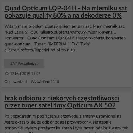
Quad Opticum LQP-04H - Na mierniku sat
pokazuje quality 80% a na dekoderze 0%
Witam mam problem z ustawieniem anteny sat. Mam
miernik
sat:
"Red Eagle SF-500" allegro.pl/oferta/cyfrowy-miernik-sygnal...
Konwerter: "Quad
Opticum
LQP-04H" allegro.pl/oferta/konwerter-
quad-opticum... Tuner: "IMPERIAL HD 6i Twin"
allegro.pl/oferta/imperial-hd-6i-twin-tu...
SAT Początkujący
17 Maj 2019 15:07
Odpowiedzi: 6 Wyświetleń: 1110
brak odbioru z niekórych częstotliwości
przez tuner satelitrny Opticum AX 502
Po bezpośrednim podłączeniu przewodu z anteny ustawionej na
Astrę okazało się, że odbiór został przywrócony. Następnie
ponownie użyłem przełącznika anten i tym razem odbiór z Astry też