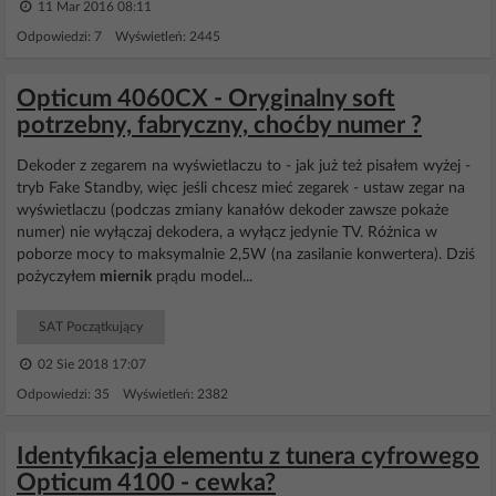
11 Mar 2016 08:11
Odpowiedzi: 7 Wyświetleń: 2445
Opticum 4060CX - Oryginalny soft
potrzebny, fabryczny, choćby numer ?
Dekoder z zegarem na wyświetlaczu to - jak już też pisałem wyżej -
tryb Fake Standby, więc jeśli chcesz mieć zegarek - ustaw zegar na
wyświetlaczu (podczas zmiany kanałów dekoder zawsze pokaże
numer) nie wyłączaj dekodera, a wyłącz jedynie TV. Różnica w
poborze mocy to maksymalnie 2,5W (na zasilanie konwertera). Dziś
pożyczyłem
miernik
prądu model...
SAT Początkujący
02 Sie 2018 17:07
Odpowiedzi: 35 Wyświetleń: 2382
Identyfikacja elementu z tunera cyfrowego
Opticum 4100 - cewka?