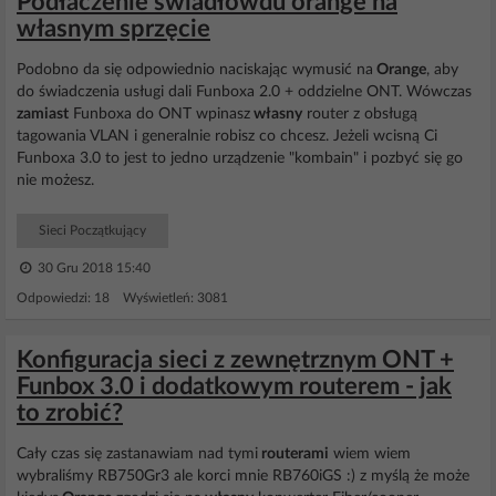
Podłaczenie świadłowdu orange na
własnym sprzęcie
Podobno da się odpowiednio naciskając wymusić na
Orange
, aby
do świadczenia usługi dali Funboxa 2.0 + oddzielne ONT. Wówczas
zamiast
Funboxa do ONT wpinasz
własny
router z obsługą
tagowania VLAN i generalnie robisz co chcesz. Jeżeli wcisną Ci
Funboxa 3.0 to jest to jedno urządzenie "kombain" i pozbyć się go
nie możesz.
Sieci Początkujący
30 Gru 2018 15:40
Odpowiedzi: 18 Wyświetleń: 3081
Konfiguracja sieci z zewnętrznym ONT +
Funbox 3.0 i dodatkowym routerem - jak
to zrobić?
Cały czas się zastanawiam nad tymi
routerami
wiem wiem
wybraliśmy RB750Gr3 ale korci mnie RB760iGS :) z myślą że może