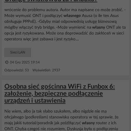
wrócenie do problemu autora. Autor ma napisane co może zrobić. -
Może wymusić ONT i podłączyć
własnego
Asusa (o ile ten Asus
obsługuje PPPoE). -Gdyby miał odpowiednią usługę biznesową
mógłby włączyć tryb bridge. -Może wymienić na
własny
ONT ale ta
opcja jest ryzykowana. Może ona doprowadzić do zakłóceń w sieci
operatora więc jest zabawa i jest ryzyko....
Sieci LAN
04 Gru 2025 19:14
Odpowiedzi: 53 Wyświetleń: 2937
Osobna sieć gościnna WiFi z Funbox 6:
założenie, bezpieczne podłączenie
urządzeń i ustawienia
Nie wiem, albo ja tak słabo szukałem, albo nigdzie nie ma
oficjalnego (podkreślam) stanowiska operatora w tej sprawie, że
mają jakiś tutorial/poradnik jak po(d)łączyć
własny
router z ich
ONT. Chyba czegoś nie rozumiem. Dyskusja była o podłączeniu