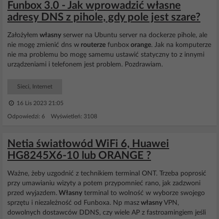
Funbox 3.0 - Jak wprowadzić własne
adresy DNS z pihole, gdy pole jest szare?
Założyłem
własny
serwer na Ubuntu server na dockerze pihole, ale
nie mogę zmienić dns w
routerze
funbox
orange
. Jak na komputerze
nie ma problemu bo mogę samemu ustawić statyczny to z innymi
urządzeniami i telefonem jest problem. Pozdrawiam.
Sieci, Internet
16 Lis 2023 21:05
Odpowiedzi: 6 Wyświetleń: 3108
Netia światłowód WiFi 6, Huawei
HG8245X6-10 lub ORANGE ?
Ważne, żeby uzgodnić z technikiem terminal ONT. Trzeba poprosić
przy umawianiu wizyty a potem przypomnieć rano, jak zadzwoni
przed wyjazdem.
Własny
terminal to wolność w wyborze swojego
sprzętu i niezależność od Funboxa. Np masz
własny
VPN,
dowolnych dostawców DDNS, czy wiele AP z fastroamingiem jeśli