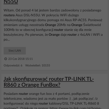
N55U
Witam. Od ponad 4 lat jestem bardzo zadowolony z posiadanego
routera
Asus DSL-N55U. W pokryciu WiFi dużego
kilkukondygnacyjnego domu pomaga mi Asus RP-AC55. Ponieważ
zmieniam usługę neostrada
Orange
20Mb na
Orange
Światłowód
100Mb to w obecnej konfiguracji
router
stanie się dla mnie
bezużyteczny. Po pierwsze, że
Orange
daje
router
z 4xLAN i WiFi a
po...
Sieci LAN
23 Cze 2018 15:11
Odpowiedzi: 6 Wyświetleń: 10155
Jak skonfigurować router TP-LINK TL-
R860 z Orange FunBox?
Posiadam
router
orange fun box z 4 portami, podłączenie
telefoniczne, wiadomo jest za mało portów :) , jak podłączyć /z
konfigurować do niego
router
kablowy/DSL TP-LINK TL-R860 8
portowy? . Dziękuje za pomoc https://www.tp-link.com/pl/home-