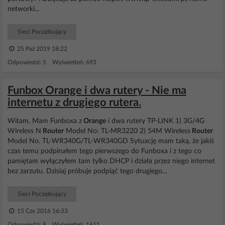
networki...
Sieci Początkujący
25 Paź 2019 18:22
Odpowiedzi: 5 Wyświetleń: 693
Funbox Orange i dwa rutery - Nie ma
internetu z drugiego rutera.
Witam, Mam Funboxa z
Orange
i dwa rutery TP-LINK 1) 3G/4G
Wireless N
Router
Model No: TL-MR3220 2) 54M Wireless
Router
Model No. TL-WR340G/TL-WR340GD Sytuację mam taką, że jakiś
czas temu podpinałem tego pierwszego do Funboxa i z tego co
pamiętam wyłączyłem tam tylko DHCP i działa przez niego internet
bez zarzutu. Dzisiaj próbuje podpiąć tego drugiego...
Sieci Początkujący
15 Cze 2016 16:33
Odpowiedzi: 8 Wyświetleń: 1611