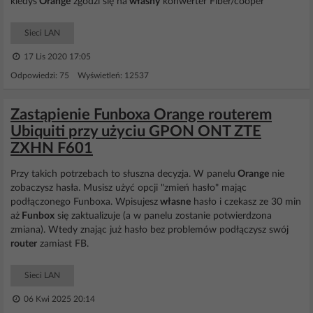
kiedys
Orange
zgodzi się na
własny
konwerter Fiber/cooper
Sieci LAN
17 Lis 2020 17:05
Odpowiedzi: 75 Wyświetleń: 12537
Zastąpienie Funboxa Orange routerem
Ubiquiti przy użyciu GPON ONT ZTE
ZXHN F601
Przy takich potrzebach to słuszna decyzja. W panelu
Orange
nie
zobaczysz hasła. Musisz użyć opcji "zmień hasło" mając
podłączonego Funboxa. Wpisujesz
własne
hasło i czekasz ze 30 min
aż
Funbox
się zaktualizuje (a w panelu zostanie potwierdzona
zmiana). Wtedy znając już hasło bez problemów podłączysz swój
router
zamiast FB.
Sieci LAN
06 Kwi 2025 20:14