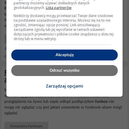
partnerzy możemy używać dokładnych danych
Witam, problem w tym że posiadam
orange
funbox 80mb/s.
geolokalizacyjnych.
Lista partnerów
Funbox
stoi w jednym z pokoii i jest słaby zasięg. Posiadam
router
który miałem firmy pentagram, chciałbym go podłączyć do
Niektórzy dostawcy mogą przetwarzać Twoje dane osobowe
na podstawie uzasadnionego interesu. Możesz się na to nie
funboxa, lecz po podłączeniu laptop wykrywa pentagrama ale nie
zgodzić, zmieniając opcje poniżej. Link umożliwiający
ma internetu.
zarządzanie zgodą lub jej wycofanie w ramach ustawień
dotyczących prywatności i plików cookie znajdziesz u dołu tej
strony lub w menu witryny.
Sieci Początkujący
19 Mar 2015 20:46
Akceptuję
Odpowiedzi: 15 Wyświetleń: 2820
Odrzuć wszystko
Funbox Orange - brak dostępu do
zewnętrznego monitoringu po IP
Zarządzaj opcjami
Witam mam problem z funboxem
orange
, posiadam na budynku
monitoring gdzie łacze sie po adresie IP i miałem możliwość
przeglądania na żywo lub zapis odkąd podłączyłem
funbox
nie
mogę nic oglądać czy jest jakieś ustawienie w funboxie abym mógł
oglądać
Komputery Hardware