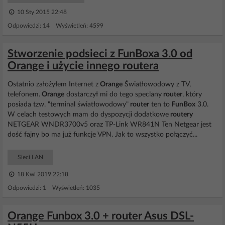
10 Sty 2015 22:48
Odpowiedzi: 14 Wyświetleń: 4599
Stworzenie podsieci z FunBoxa 3.0 od
Orange i użycie innego routera
Ostatnio założyłem Internet z
Orange
Światłowodowy z TV,
telefonem.
Orange
dostarczył mi do tego speclany
router
, który
posiada tzw. "terminal światłowodowy"
router
ten to
FunBox
3.0.
W celach testowych mam do dyspozycji dodatkowe
routery
NETGEAR WNDR3700v5 oraz TP-Link WR841N Ten Netgear jest
dość fajny bo ma już funkcje VPN. Jak to wszystko połączyć...
Sieci LAN
18 Kwi 2019 22:18
Odpowiedzi: 1 Wyświetleń: 1035
Orange Funbox 3.0 + router Asus DSL-