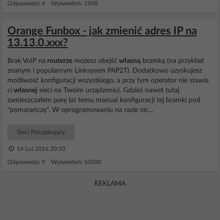
Odpowiedzi: 4 Wyświetleń: 1908
Orange Funbox - jak zmienić adres IP na
13.13.0.xxx?
Brak VoIP na
routerze
możesz obejść
własną
bramką (na przykład
znanym i popularnym Linksysem PAP2T). Dodatkowo uzyskujesz
możliwość konfiguracji wszystkiego, a przy tym operator nie stawia
ci
własnej
sieci na Twoim urządzeniu). Gdzieś nawet tutaj
zamieszczałem parę lat temu manual konfiguracji tej bramki pod
"pomarańczę". W oprogramowaniu na razie nic...
Sieci Początkujący
14 Lut 2016 20:10
Odpowiedzi: 9 Wyświetleń: 10500
REKLAMA