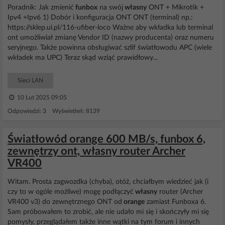
Poradnik: Jak zmienić
funbox
na swój
własny
ONT + Mikrotik +
Ipv4 +Ipv6 1) Dobór i konfiguracja ONT ONT (terminal) np.:
https://sklep.ui.pl/116-ufiber-loco Ważne aby wkładka lub terminal
ont umożliwiał zmianę Vendor ID (nazwy producenta) oraz numeru
seryjnego. Także powinna obsługiwać szlif światłowodu APC (wiele
wkładek ma UPC) Teraz skąd wziąć prawidłowy...
Sieci LAN
10 Lut 2025 09:05
Odpowiedzi: 3 Wyświetleń: 8139
Światłowód orange 600 MB/s, funbox 6,
zewnętrzy ont, własny router Archer
VR400
Witam. Prosta zagwozdka (chyba), otóż, chciałbym wiedzieć jak (i
czy to w ogóle możliwe) mogę podłączyć
własny
router (Archer
VR400 v3) do zewnętrznego ONT od
orange
zamiast Funboxa 6.
Sam próbowałem to zrobić, ale nie udało mi się i skończyły mi się
pomysły, przeglądałem także inne wątki na tym forum i innych