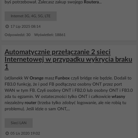
byś potrzebował. Zalecasz zakup swojego
Routera
...
Internet 3G, 4G, 5G, LTE
17 Lip 2025 08:14
Odpowiedzi: 30 Wyświetleń: 18861
Automatycznie przełączanie 2 sieci
Internetowej w przypadku wykrycia braku
1
(at)lanekk W
Orange
masz
Funbox
czyli bridge nie będzie. Dodali to
FB3.0 funkcję, że i pod FB podłączysz osobny ONT przez port
WAN w tym FB. Czyli osobny ONT i FB2.0 lub osobny ONT i FB3.0
zda tu egzamin. W ostateczności tylko ONT i całkowicie
własny
niezależny
router
(trzeba tylko zdobyć logowanie, ale nie robią tu
problemu). Jeśli idzie o sam ONT,...
Sieci LAN
05 Lis 2020 19:02