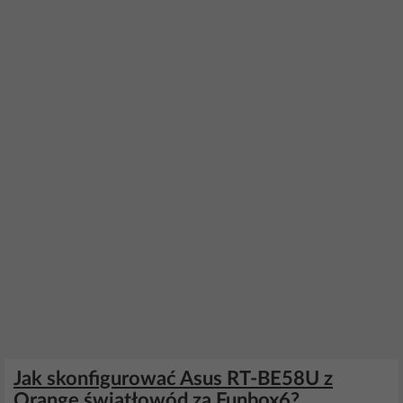
Jak skonfigurować Asus RT-BE58U z
Orange światłowód za Funbox6?