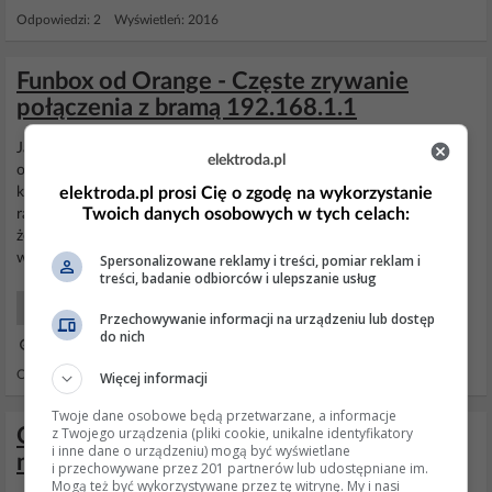
Odpowiedzi: 2 Wyświetleń: 2016
Funbox od Orange - Częste zrywanie
połączenia z bramą 192.168.1.1
Jak w temacie mam ten dziadowski
router
od
orange
i już nie wiem
elektroda.pl
o co w nim chodzi. Normalnie wszytko działa na kilku
elektroda.pl prosi Cię o zgodę na wykorzystanie
komputerach/telefonach jest internet i wszystko ok. Niestety kilka
Twoich danych osobowych w tych celach:
razy dziennie coś przestaje działać i nie da się wejść na 192.168.1.1
żeby sprawdzić co się dzieje. Brak internetu i brak możliwości
wejścia na funboxa. Połączenia z...
Spersonalizowane reklamy i treści, pomiar reklam i
treści, badanie odbiorców i ulepszanie usług
Sieci LAN
Przechowywanie informacji na urządzeniu lub dostęp
do nich
04 Lis 2017 19:09
Odpowiedzi: 23 Wyświetleń: 4275
Więcej informacji
Twoje dane osobowe będą przetwarzane, a informacje
z Twojego urządzenia (pliki cookie, unikalne identyfikatory
Orange Funbox słaby zasięg, drugi router
i inne dane o urządzeniu) mogą być wyświetlane
nie działa
i przechowywane przez 201 partnerów lub udostępniane im.
Mogą też być wykorzystywane przez tę witrynę. My i nasi