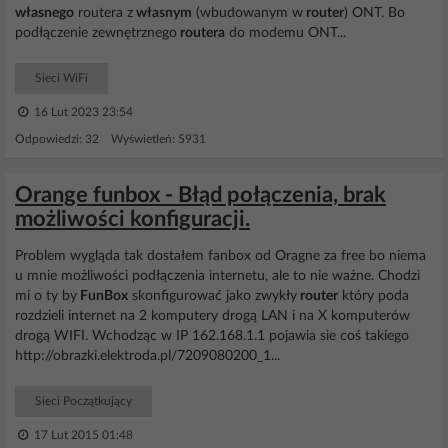
własnego
routera z
własnym
(wbudowanym w
router
) ONT. Bo
podłączenie zewnętrznego
routera
do modemu ONT...
Sieci WiFi
16 Lut 2023 23:54
Odpowiedzi: 32 Wyświetleń: 5931
Orange funbox - Błąd połączenia, brak
możliwości konfiguracji.
Problem wygląda tak dostałem fanbox od Oragne za free bo niema
u mnie możliwości podłączenia internetu, ale to nie ważne. Chodzi
mi o ty by
FunBox
skonfigurować jako zwykły
router
który poda
rozdzieli internet na 2 komputery drogą LAN i na X komputerów
drogą WIFI. Wchodząc w IP 162.168.1.1 pojawia sie coś takiego
http://obrazki.elektroda.pl/7209080200_1...
Sieci Początkujący
17 Lut 2015 01:48