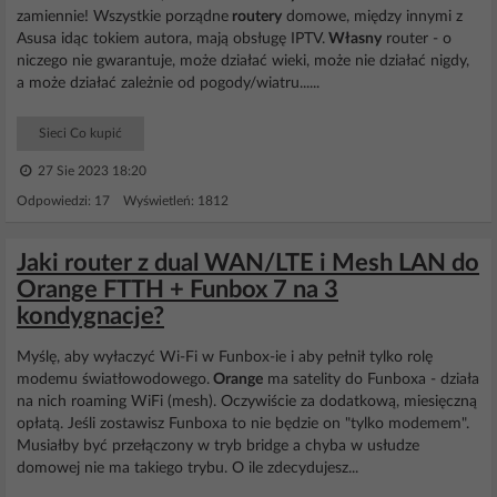
zamiennie! Wszystkie porządne
routery
domowe, między innymi z
Asusa idąc tokiem autora, mają obsługę IPTV.
Własny
router - o
niczego nie gwarantuje, może działać wieki, może nie działać nigdy,
a może działać zależnie od pogody/wiatru......
Sieci Co kupić
27 Sie 2023 18:20
Odpowiedzi: 17 Wyświetleń: 1812
Jaki router z dual WAN/LTE i Mesh LAN do
Orange FTTH + Funbox 7 na 3
kondygnacje?
Myślę, aby wyłaczyć Wi-Fi w Funbox-ie i aby pełnił tylko rolę
modemu światłowodowego.
Orange
ma satelity do Funboxa - działa
na nich roaming WiFi (mesh). Oczywiście za dodatkową, miesięczną
opłatą. Jeśli zostawisz Funboxa to nie będzie on "tylko modemem".
Musiałby być przełączony w tryb bridge a chyba w usłudze
domowej nie ma takiego trybu. O ile zdecydujesz...