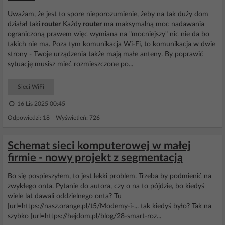
Uważam, że jest to spore nieporozumienie, żeby na tak duży dom
działał taki
router
Każdy
router
ma maksymalną moc nadawania
ograniczoną prawem więc wymiana na "mocniejszy" nic nie da bo
takich nie ma. Poza tym komunikacja Wi-Fi, to komunikacja w dwie
strony - Twoje urządzenia także mają małe anteny. By poprawić
sytuację musisz mieć rozmieszczone po...
Sieci WiFi
16 Lis 2025 00:45
Odpowiedzi: 18 Wyświetleń: 726
Schemat sieci komputerowej w małej
firmie - nowy projekt z segmentacją
Bo się pospieszyłem, to jest lekki problem. Trzeba by podmienić na
zwykłego onta. Pytanie do autora, czy o na to pójdzie, bo kiedyś
wiele lat dawali oddzielnego onta? Tu
[url=https://nasz.orange.pl/t5/Modemy-i-... tak kiedyś było? Tak na
szybko [url=https://hejdom.pl/blog/28-smart-roz...