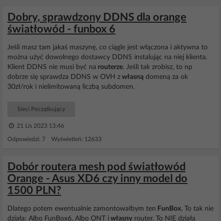
Dobry, sprawdzony DDNS dla orange
światłowód - funbox 6
Jeśli masz tam jakaś maszynę, co ciągle jest włączona i aktywna to
można użyć dowolnego dostawcy DDNS instalując na niej klienta.
Klient DDNS nie musi być na
routerze
. Jeśli tak zrobisz, to np
dobrze się sprawdza DDNS w OVH z
własną
domeną za ok
30zł/rok i nielimitowaną liczbą subdomen.
Sieci Początkujący
21 Lis 2023 13:46
Odpowiedzi: 7 Wyświetleń: 12633
Dobór routera mesh pod światłowód
Orange - Asus XD6 czy inny model do
1500 PLN?
Dlatego potem ewentualnie zamontowałbym ten
FunBox
. To tak nie
działa: Albo FunBox6, Albo ONT i
własny
router. To NIE działa