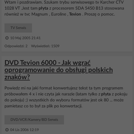
Wtam i pozdrawiam. Szukam trybu serwisowego tv Karcher CTV
1028 VT .Jest tam
płyta
z procesorem SDA 5450 B13 stosowana
również w tvc Magnum , Euroline ,
Tevion
. Proszę o pomoc.
TV Serwis
10 Maj 2005 21:41
Odpowiedzi: 2 Wyświetleń: 1509
DVD Tevion 6000 - Jak wgrać
oprogramowanie do obsługi polskich
znaków?
Powiedz mi na jaki format konwertujesz tekst ta tym programem
próbowałem 4 x i nie czyta jak narazie (latam tylko z
płyta
z pokoju
do pokoju) ;) wszystkich do wyboru formatów jest ok 80 ... może
pamietasz co to był za plik po konwertacji.
DVD/VCR/Kamery/BD Serwis
04 Lis 2006 12:19