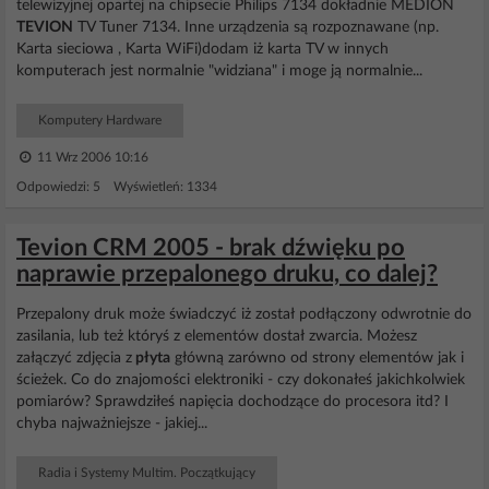
telewizyjnej opartej na chipsecie Philips 7134 dokładnie MEDION
TEVION
TV Tuner 7134. Inne urządzenia są rozpoznawane (np.
Karta sieciowa , Karta WiFi)dodam iż karta TV w innych
komputerach jest normalnie "widziana" i moge ją normalnie...
Komputery Hardware
11 Wrz 2006 10:16
Odpowiedzi: 5 Wyświetleń: 1334
Tevion CRM 2005 - brak dźwięku po
naprawie przepalonego druku, co dalej?
Przepalony druk może świadczyć iż został podłączony odwrotnie do
zasilania, lub też któryś z elementów dostał zwarcia. Możesz
załączyć zdjęcia z
płyta
główną zarówno od strony elementów jak i
ścieżek. Co do znajomości elektroniki - czy dokonałeś jakichkolwiek
pomiarów? Sprawdziłeś napięcia dochodzące do procesora itd? I
chyba najważniejsze - jakiej...
Radia i Systemy Multim. Początkujący