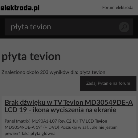
Forum elektroda
płyta tevion
Znaleziono około 203 wyników dla: płyta tevion
Zadaj Pytanie na forum
Brak dźwięku w TV Tevion MD30549DE-A
LCD 19 - ikona wyciszenia na ekranie
Panel (matrix) M190A1-L07 Rev.C2 für TV LCD
Tevion
MD30549DE-A 19” (+ DVD) Poszukaj w zał. , ale nie jestem
pewien? Taka
płyta
główna