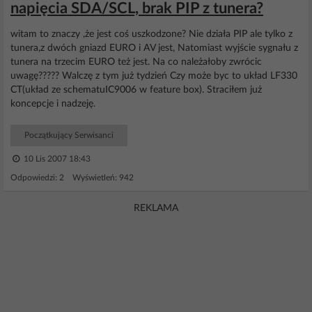
napięcia SDA/SCL, brak PIP z tunera?
witam to znaczy ,że jest coś uszkodzone? Nie działa PIP ale tylko z
tunera,z dwóch gniazd EURO i AV jest, Natomiast wyjście sygnału z
tunera na trzecim EURO też jest. Na co należałoby zwrócic
uwagę????? Walczę z tym już tydzień Czy może byc to układ LF330
CT(układ ze schematuIC9006 w feature box). Straciłem już
koncepcje i nadzeję.
Początkujący Serwisanci
10 Lis 2007 18:43
Odpowiedzi: 2 Wyświetleń: 942
REKLAMA