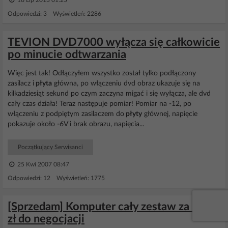
16 Lip 2013 01:25
Odpowiedzi: 3 Wyświetleń: 2286
TEVION DVD7000 wyłącza się całkowicie
po minucie odtwarzania
Więc jest tak! Odłączyłem wszystko został tylko podłączony
zasilacz i
płyta
główna, po włączeniu dvd obraz ukazuje się na
kilkadziesiąt sekund po czym zaczyna migać i się wyłącza, ale dvd
cały czas działa! Teraz następuje pomiar! Pomiar na -12, po
włączeniu z podpiętym zasilaczem do
płyty
głównej, napięcie
pokazuje około -6V i brak obrazu, napięcia...
Początkujący Serwisanci
25 Kwi 2007 08:47
Odpowiedzi: 12 Wyświetleń: 1775
[Sprzedam] Komputer cały zestaw za 320
zł do negocjacji