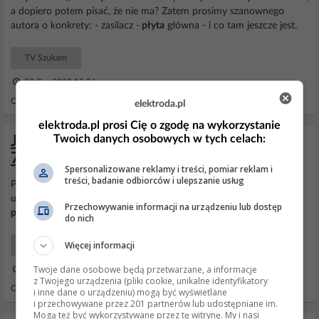
a dopiero potem pisać, że nie ma? Zatem prosimy szanownego
autora o konkrety: - zasilacz -
płyta
główna - i co tam jeszcze jest.
TV Szukam
22 Cze 2013 15:56
Odpowiedzi: 8 Wyświetleń: 2610
elektroda.pl
elektroda.pl prosi Cię o zgodę na wykorzystanie
Twoich danych osobowych w tych celach:
Jak wejść w tryb serwisowy Toshiba
7030DD i Tevion TV5560VT?
Spersonalizowane reklamy i treści, pomiar reklam i
treści, badanie odbiorców i ulepszanie usług
Piszę z pamięci, nie mam tego odbiornika ale jednym z większych
układów na
płycie
był TDA 8808 (myśle że dobrze pamiętam) - to
Przechowywanie informacji na urządzeniu lub dostęp
płyta
Toschiby.
do nich
Więcej informacji
TV Serwis
Twoje dane osobowe będą przetwarzane, a informacje
25 Sie 2006 19:01
z Twojego urządzenia (pliki cookie, unikalne identyfikatory
Odpowiedzi: 5 Wyświetleń: 1368
i inne dane o urządzeniu) mogą być wyświetlane
i przechowywane przez 201 partnerów lub udostępniane im.
Mogą też być wykorzystywane przez tę witrynę. My i nasi