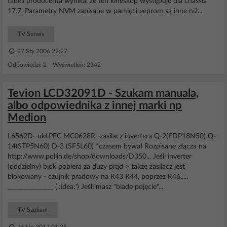
tabeli producenta wynika, że ten kineskop występuje dla chassis
17.7. Parametry NVM zapisane w pamięci eeprom są inne niż...
TV Serwis
27 Sty 2006 22:27
Odpowiedzi: 2 Wyświetleń: 2342
Tevion LCD32091D - Szukam manuala,
albo odpowiednika z innej marki np
Medion
L6562D- ukł.PFC MC0628R -zasilacz invertera Q-2(FDP18N50) Q-
14(STP5N60) D-3 (SF5L60) *czasem bywał Rozpisane złącza na
http://www.pollin.de/shop/downloads/D350... Jeśli inverter
(oddzielny) blok pobiera za duży prąd > także zasilacz jest
blokowany - czujnik pradowy na R43 R44, poprzez R46.....
_______________ (':idea:') Jeśli masz "blade pojęcie"...
TV Szukam