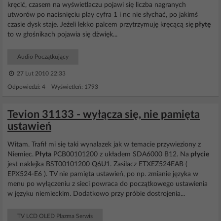
kręcić, czasem na wyświetlaczu pojawi się liczba nagranych
utworów po nacisnięciu play cyfra 1 i nc nie słychać, po jakimś
czasie dysk staje. Jeżeli lekko palcem przytrzymuję kręcącą się
płytę
to w głośnikach pojawia się dżwięk...
Audio Początkujący
27 Lut 2010 22:33
Odpowiedzi: 4 Wyświetleń: 1793
Tevion 31133 - wyłącza się, nie pamięta
ustawień
Witam. Trafił mi się taki wynalazek jak w temacie przywieziony z
Niemiec.
Płyta
PCB00101200 z układem SDA6000 B12. Na
płycie
jest naklejka BST00101200 Q6U1. Zasilacz ETXEZ524EAB (
EPX524-E6 ). TV nie pamięta ustawień, po np. zmianie języka w
menu po wyłączeniu z sieci powraca do początkowego ustawienia
w języku niemieckim. Dodatkowo przy próbie dostrojenia...
TV LCD OLED Plazma Serwis