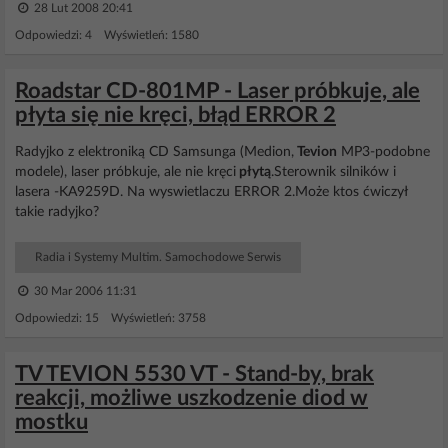
28 Lut 2008 20:41
Odpowiedzi: 4 Wyświetleń: 1580
Roadstar CD-801MP - Laser próbkuje, ale
płyta się nie kręci, błąd ERROR 2
Radyjko z elektroniką CD Samsunga (Medion,
Tevion
MP3-podobne
modele), laser próbkuje, ale nie kręci
płytą
.Sterownik silników i
lasera -KA9259D. Na wyswietlaczu ERROR 2.Może ktos ćwiczył
takie radyjko?
Radia i Systemy Multim. Samochodowe Serwis
30 Mar 2006 11:31
Odpowiedzi: 15 Wyświetleń: 3758
TV TEVION 5530 VT - Stand-by, brak
reakcji, możliwe uszkodzenie diod w
mostku