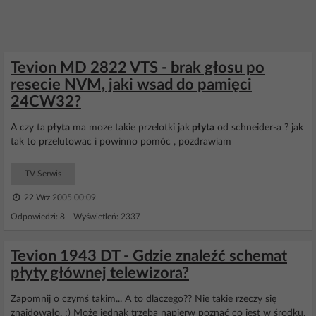
Tevion MD 2822 VTS - brak głosu po
resecie NVM, jaki wsad do pamięci
24CW32?
A czy ta
płyta
ma moze takie przelotki jak
płyta
od schneider-a ? jak
tak to przelutowac i powinno pomóc , pozdrawiam
TV Serwis
22 Wrz 2005 00:09
Odpowiedzi: 8 Wyświetleń: 2337
Tevion 1943 DT - Gdzie znaleźć schemat
płyty głównej telewizora?
Zapomnij o czymś takim... A to dlaczego?? Nie takie rzeczy się
znajdowało. ;) Może jednak trzeba napierw poznać co jest w środku,