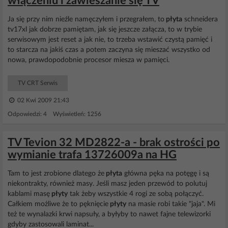
włączeniu i zawieszanie się TV
Ja się przy nim nieźle namęczyłem i przegrałem, to
płyta
schneidera
tv17xl jak dobrze pamiętam, jak się jeszcze załącza, to w trybie
serwisowym jest reset a jak nie, to trzeba wstawić czystą pamięć i
to starcza na jakiś czas a potem zaczyna się mieszać wszystko od
nowa, prawdopodobnie procesor miesza w pamięci.
TV CRT Serwis
02 Kwi 2009 21:43
Odpowiedzi: 4 Wyświetleń: 1256
TV Tevion 32 MD2822-a - brak ostrości po
wymianie trafa 13726009a na HG
Tam to jest zrobione dlatego że
płyta
główna pęka na potęgę i są
niekontrakty, również masy. Jeśli masz jeden przewód to polutuj
kablami masę
płyty
tak żeby wszystkie 4 rogi ze sobą połączyć.
Całkiem możliwe że to pęknięcie
płyty
na masie robi takie "jaja". Mi
też te wynalazki krwi napsuły, a byłyby to nawet fajne telewizorki
gdyby zastosowali laminat...