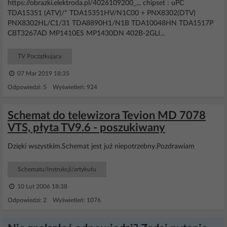
https://obrazki.elektroda.pl/4026109200_... chipset : uPC
TDA15351 (ATV)/* TDA15351HV/N1C00 + PNX8302(DTV)
PNX8302HL/C1/31 TDA8890H1/N1B TDA10048HN TDA1517P
CBT3267AD MP1410ES MP1430DN 402B-2GLI...
TV Początkujący
07 Mar 2019 18:35
Odpowiedzi: 5 Wyświetleń: 924
Schemat do telewizora Tevion MD 7078
VTS, płyta TV9.6 - poszukiwany
Dzięki wszystkim.Schemat jest już niepotrzebny.Pozdrawiam
Schematu/instrukcji/artykułu
10 Lut 2006 18:38
Odpowiedzi: 2 Wyświetleń: 1076