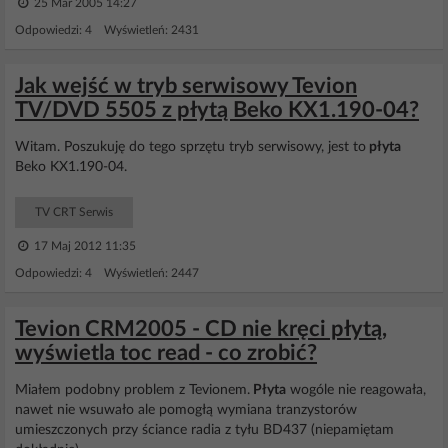
25 Mar 2005 14:27
Odpowiedzi: 4 Wyświetleń: 2431
Jak wejść w tryb serwisowy Tevion
TV/DVD 5505 z płytą Beko KX1.190-04?
Witam. Poszukuję do tego sprzętu tryb serwisowy, jest to
płyta
Beko KX1.190-04.
TV CRT Serwis
17 Maj 2012 11:35
Odpowiedzi: 4 Wyświetleń: 2447
Tevion CRM2005 - CD nie kręci płytą,
wyświetla toc read - co zrobić?
Miałem podobny problem z Tevionem.
Płyta
wogóle nie reagowała,
nawet nie wsuwało ale pomogłą wymiana tranzystorów
umieszczonych przy ściance radia z tyłu BD437 (niepamiętam