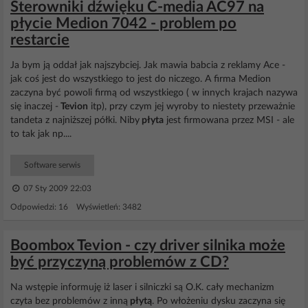
Sterowniki dźwięku C-media AC97 na
płycie Medion 7042 - problem po
restarcie
Ja bym ją oddał jak najszybciej. Jak mawia babcia z reklamy Ace -
jak coś jest do wszystkiego to jest do niczego. A firma Medion
zaczyna być powoli firmą od wszystkiego ( w innych krajach nazywa
się inaczej -
Tevion
itp), przy czym jej wyroby to niestety przeważnie
tandeta z najniższej półki. Niby
płyta
jest firmowana przez MSI - ale
to tak jak np....
Software serwis
07 Sty 2009 22:03
Odpowiedzi: 16 Wyświetleń: 3482
Boombox Tevion - czy driver silnika może
być przyczyną problemów z CD?
Na wstępie informuję iż laser i silniczki są O.K. cały mechanizm
czyta bez problemów z inną
płytą
. Po włożeniu dysku zaczyna się