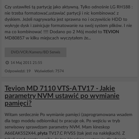
Czy ustawiłeś tą partycję jako aktywną. Tylko odnośnie LG RH188 :
nie trzeba formatować,ustawiać partycji i nic kombinować z
dyskiem. Jeżeli nagrywarka jest sprawna no i oczywiście HDD to
wykryje dysk i zainicjuje formatowanie na swój system plików. I nie
ma co kombinować !!!! Dodano po 2 Mój model to
TEVION
MD80857 w kilku miejscach wyczytałem że...
DVD/VCR/Kamery/BD Serwis
14 Maj 2011 21:55
Odpowiedzi: 19 Wyświetleń: 7574
Tevion MD 7110 VTS-A TV17 - Jakie
parametry NVM ustawić po wymianie
pamięci?
Witam serdecznie Po wymianie pamięci (zaprogramowana wsadem
dla tego modelu odbiornika) tv pracuje ok. Po wejściu w tryb
serwisowy sprawdzam parametry NVM. Mam kineskop
A66EAK552X44,
płyta
TV17.C P/VSS (tak jest na naklejkach). Z