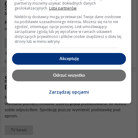
partnerzy możemy używać dokładnych danych
Gdzie znaleźć schemat do LCD TEVION
geolokalizacyjnych.
Lista partnerów
31133?
Niektórzy dostawcy mogą przetwarzać Twoje dane osobowe
na podstawie uzasadnionego interesu. Możesz się na to nie
Płyta
PCB00101200 z układem SDA6000 B12 . Na
płycie
jest
zgodzić, zmieniając opcje poniżej. Link umożliwiający
naklejka BST00101200 Q6U1
zarządzanie zgodą lub jej wycofanie w ramach ustawień
dotyczących prywatności i plików cookie znajdziesz u dołu tej
strony lub w menu witryny.
TV Szukam
28 Sie 2009 09:23
Akceptuję
Odpowiedzi: 5 Wyświetleń: 5887
Odrzuć wszystko
Schneider TV17 - uszkadza się zawartość
pamięci
Zarządzaj opcjami
Mam taki TV, 32 calowy
Tevion
TV17XL. Podobne objawy, była
wymiana pamięci, modułu 100Hz,
płyta
przelutowana. W końcu
sobie odpuściłem. Spróbuję jeszcze wymienić podstawkę pod
eprom.
TV Serwis