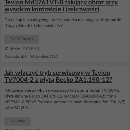
Tevion Md3761VT-B falujący obraz przy
wysokim kontraście i jaskrawości
Do tv kupiłem całą
płytę
, bo z tą usterka nie mogę sobie poradzić.
Druga
płyta
działa bez zastrzeżeń.
TV CRT Serwis
09 Kwi 2010 10:09
Odpowiedzi: 8 Wyświetleń: 1761
Jak włączyć tryb serwisowy w Tevion
TV7004-2 z płytą Becko ZA1.190-12?
Potrzebuje opisu trybu serwisowego telewizora
Tevion
TV7004-2
płyta
główna Becko ZA1.190-12 procesor SDA6000 A23 fonia
MSP34116 B8 V3 Prosze o pomoc nie mam dostępnej foni DK (6,5)
tylko BG (5,5)
TV Serwis