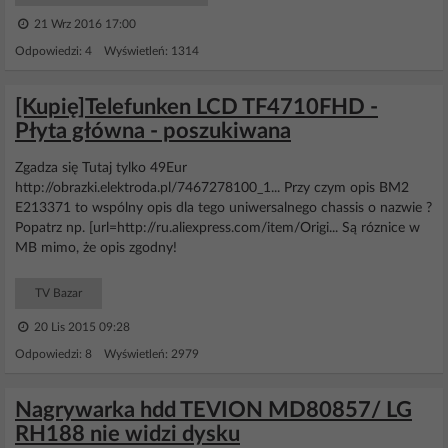
21 Wrz 2016 17:00
Odpowiedzi: 4 Wyświetleń: 1314
[Kupię]Telefunken LCD TF4710FHD -
Płyta główna - poszukiwana
Zgadza się Tutaj tylko 49Eur
http://obrazki.elektroda.pl/7467278100_1... Przy czym opis BM2
E213371 to wspólny opis dla tego uniwersalnego chassis o nazwie ?
Popatrz np. [url=http://ru.aliexpress.com/item/Origi... Są róznice w
MB mimo, że opis zgodny!
TV Bazar
20 Lis 2015 09:28
Odpowiedzi: 8 Wyświetleń: 2979
Nagrywarka hdd TEVION MD80857/ LG
RH188 nie widzi dysku