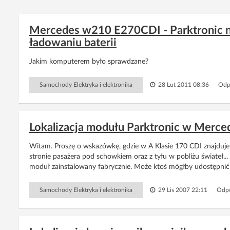
Mercedes w210 E270CDI - Parktronic ni
ładowaniu baterii
Jakim komputerem było sprawdzane?
Samochody Elektryka i elektronika
28 Lut 2011 08:36
Odp
Lokalizacja modułu Parktronic w Merced
Witam. Proszę o wskazówkę, gdzie w A Klasie 170 CDI znajduje
stronie pasażera pod schowkiem oraz z tyłu w pobliżu świateł... 
moduł zainstalowany fabrycznie. Może ktoś mógłby udostępnić
Samochody Elektryka i elektronika
29 Lis 2007 22:11
Odpo