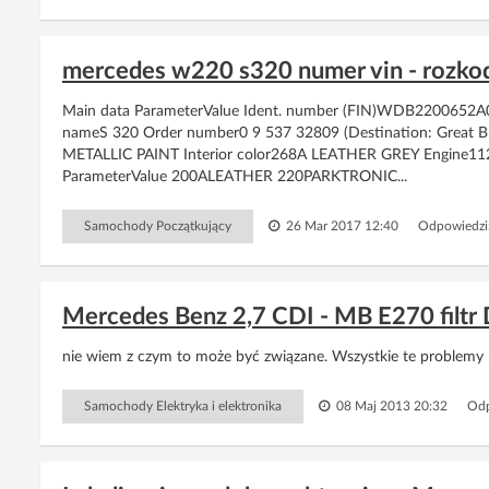
mercedes w220 s320 numer vin - rozko
Main data ParameterValue Ident. number (FIN)WDB220065
nameS 320 Order number0 9 537 32809 (Destination: Great 
METALLIC PAINT Interior color268A LEATHER GREY Engine1
ParameterValue 200ALEATHER 220PARKTRONIC...
Samochody Początkujący
26 Mar 2017 12:40
Odpowiedzi
Mercedes Benz 2,7 CDI - MB E270 filtr 
nie wiem z czym to może być związane. Wszystkie te problemy po
Samochody Elektryka i elektronika
08 Maj 2013 20:32
Odp