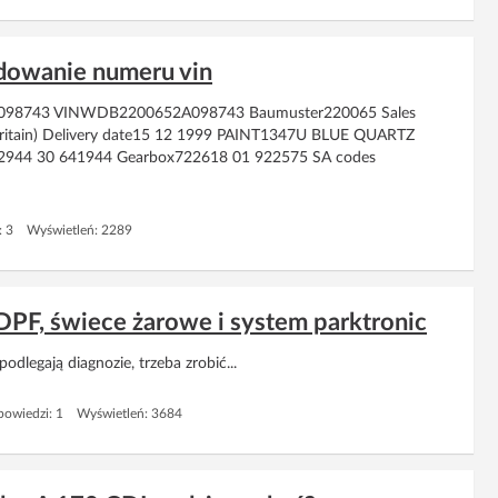
dowanie numeru vin
2A098743 VINWDB2200652A098743 Baumuster220065 Sales
Britain) Delivery date15 12 1999 PAINT1347U BLUE QUARTZ
12944 30 641944 Gearbox722618 01 922575 SA codes
: 3 Wyświetleń: 2289
DPF, świece żarowe i system parktronic
dlegają diagnozie, trzeba zrobić...
owiedzi: 1 Wyświetleń: 3684