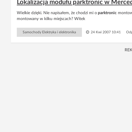
Lokalizacja modułu parktronic w Merced
Wielkie dzięki. Nie napisałem, że chodzi mi o
parktronic
montowa
montowany w kilku miejscach? Witek
Samochody Elektryka i elektronika
24 Kwi 2007 10:41
Odp
RE