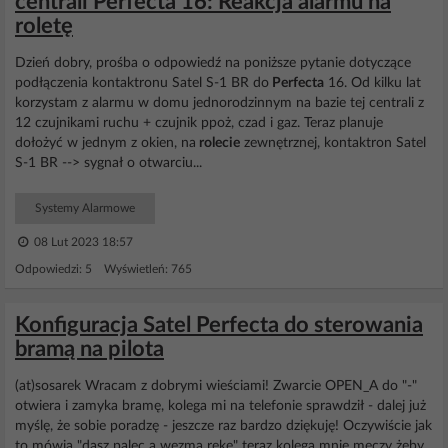
centrali Perfecta 16: Reakcja alarmu na
roletę
Dzień dobry, prośba o odpowiedź na poniższe pytanie dotyczące
podłączenia kontaktronu Satel S-1 BR do
Perfecta
16. Od kilku lat
korzystam z alarmu w domu jednorodzinnym na bazie tej centrali z
12 czujnikami ruchu + czujnik ppoż, czad i gaz. Teraz planuje
dołożyć w jednym z okien, na
rolecie
zewnętrznej, kontaktron Satel
S-1 BR --> sygnał o otwarciu...
Systemy Alarmowe
08 Lut 2023 18:57
Odpowiedzi: 5 Wyświetleń: 765
Konfiguracja Satel Perfecta do sterowania
bramą na pilota
(at)sosarek Wracam z dobrymi wieściami! Zwarcie OPEN_A do "-"
otwiera i zamyka bramę, kolega mi na telefonie sprawdził - dalej już
myślę, że sobie poradzę - jeszcze raz bardzo dziękuję! Oczywiście jak
to mówią "dasz palec a wezmą rękę" teraz kolega mnie męczy żeby