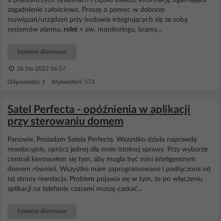
o pojedynczych systemach i ciężko znaleźć informację ogarniające
zagadnienie całościowo. Proszę o pomoc w doborze
rozwiązań/urządzeń przy budowie integrujących się ze sobą
systemów alarmu,
rolet
+ ew. monitoringu, bramy...
Systemy Alarmowe
26 Sty 2022 06:57
Odpowiedzi: 1 Wyświetleń: 573
Satel Perfecta - opóźnienia w aplikacji
przy sterowaniu domem
Panowie. Posiadam Satela Perfectę. Wszystko działa naprawdę
rewelacyjnie, oprócz jednej dla mnie istotnej sprawy. Przy wyborze
centrali kierowałem się tym, aby mogła być mini inteligentnym
domem również. Wszystko mam zaprogramowane i podłączone od
tej strony rewelacja. Problem pojawia się w tym, że po włączeniu
aplikacji na telefonie czasami muszę czekać...
Systemy Alarmowe