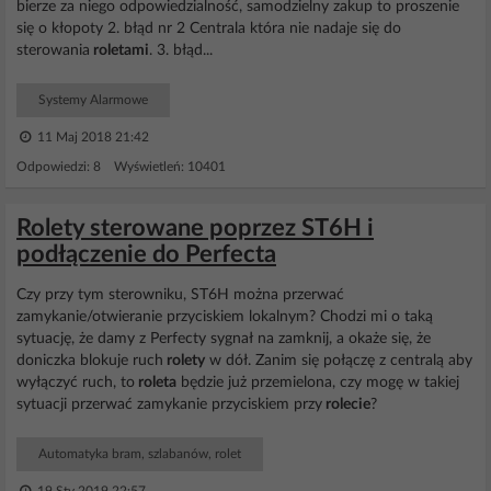
bierze za niego odpowiedzialność, samodzielny zakup to proszenie
się o kłopoty 2. błąd nr 2 Centrala która nie nadaje się do
sterowania
roletami
. 3. błąd...
Systemy Alarmowe
11 Maj 2018 21:42
Odpowiedzi: 8 Wyświetleń: 10401
Rolety sterowane poprzez ST6H i
podłączenie do Perfecta
Czy przy tym sterowniku, ST6H można przerwać
zamykanie/otwieranie przyciskiem lokalnym? Chodzi mi o taką
sytuację, że damy z Perfecty sygnał na zamknij, a okaże się, że
doniczka blokuje ruch
rolety
w dół. Zanim się połączę z centralą aby
wyłączyć ruch, to
roleta
będzie już przemielona, czy mogę w takiej
sytuacji przerwać zamykanie przyciskiem przy
rolecie
?
Automatyka bram, szlabanów, rolet