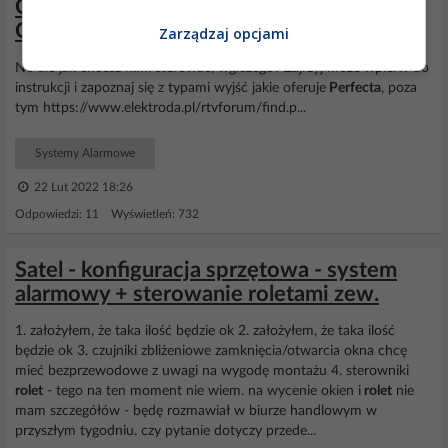
Centrala Satel Perfekta 32 WRL LTE + 5
Czujek dymu Satel TSD-1
Zarządzaj opcjami
No ale jak chcesz nimi sterować, wg.czego? Zajrzyj może wpierw do
instrukcji i zapoznaj się z typami wyjść jakie oferuje
Perfecta
, poza
tym https://www.elektroda.pl/rtvforum/find.p...
Systemy Alarmowe
22 Lut 2022 18:26
Odpowiedzi: 11 Wyświetleń: 732
Satel - konfiguracja sprzętowa - system
alarmowy + sterowanie roletami zew.
1. założyłem, że taka ilość będzie ok 2. założyłem, że taka ilość
będzie ok 3. czujniki zbliżeniowe zamknięcia/otwarcia okna chcę
mieć bezprzewodowe z uwagi na wygodę montażu 4. sterowniki
rolet
- tego na ten moment nie wiem. na wycenie okien i
rolet
nie
mam szczegółów - będę rozmawiał w biurze handlowym w
przyszłym tygodniu. czy pytanie dotyczy przede...