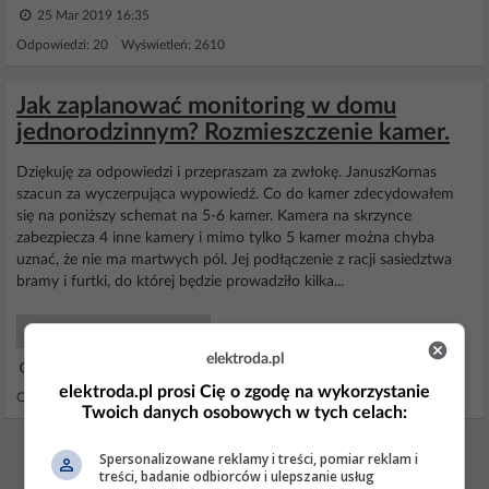
25 Mar 2019 16:35
Odpowiedzi: 20 Wyświetleń: 2610
Jak zaplanować monitoring w domu
jednorodzinnym? Rozmieszczenie kamer.
Dziękuję za odpowiedzi i przepraszam za zwłokę. JanuszKornas
szacun za wyczerpująca wypowiedź. Co do kamer zdecydowałem
się na poniższy schemat na 5-6 kamer. Kamera na skrzynce
zabezpiecza 4 inne kamery i mimo tylko 5 kamer można chyba
uznać, że nie ma martwych pól. Jej podłączenie z racji sasiedztwa
bramy i furtki, do której będzie prowadziło kilka...
Monitoring Wizyjny CCTV
elektroda.pl
26 Sie 2019 22:24
elektroda.pl prosi Cię o zgodę na wykorzystanie
Odpowiedzi: 31 Wyświetleń: 9393
Twoich danych osobowych w tych celach:
REKLAMA
Spersonalizowane reklamy i treści, pomiar reklam i
treści, badanie odbiorców i ulepszanie usług