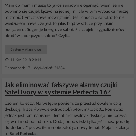
Mam co mam i muszę to jakoś sensownie ogarnąć, wiem, że nie
powinno się czujek łączyć na jednej linii ale w tym wypadku muszę
to zrobić (tymczasowe rozwiązanie). Jeśli chodzi o sabotaż to nie
wiedziałem nawet, że jest to jakiś błąd w sztuce przy takim
połączeniu. Sugeruje kolega, że sabotaż z czujek i sygnalizatorów i
obudów podłączyć osobno? Czyli...
Systemy Alarmowe
11 Kwi 2018 21:14
Odpowiedzi: 17 Wyświetleń: 21834
Jak eliminować fałszywe alarmy czujki
Satel Ivory w systemie Perfecta 16?
Czołem koledzy. Na wstępie powiem, że przestudiowałem całą
dyskusję: https://www.elektroda.pl/rtvforum/topic3... Ponieważ
jednak jest tam napisane "Temat archiwalny - dyskusja nie toczyła
się w nim od ponad roku. Dodaj odpowiedź tylko jeśli masz poradę
do dodania." pozwoliłem sobie założyć nowy temat. Moja instalacja
to Satel
Perfecta
...