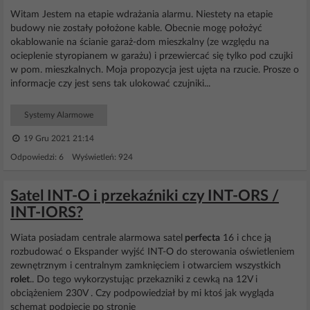
Witam Jestem na etapie wdrażania alarmu. Niestety na etapie
budowy nie zostały położone kable. Obecnie mogę położyć
okablowanie na ścianie garaż-dom mieszkalny (ze względu na
ocieplenie styropianem w garażu) i przewiercać się tylko pod czujki
w pom. mieszkalnych. Moja propozycja jest ujęta na rzucie. Prosze o
informacje czy jest sens tak ulokować czujniki...
Systemy Alarmowe
19 Gru 2021 21:14
Odpowiedzi: 6 Wyświetleń: 924
Satel INT-O i przekaźniki czy INT-ORS /
INT-IORS?
Wiata posiadam centrale alarmowa satel
perfecta
16 i chce ją
rozbudować o Ekspander wyjść INT-O do sterowania oświetleniem
zewnętrznym i centralnym zamknięciem i otwarciem wszystkich
rolet
.. Do tego wykorzystując przekazniki z cewką na 12V i
obciążeniem 230V . Czy podpowiedział by mi ktoś jak wygląda
schemat podpięcie po stronie