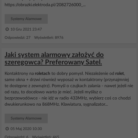
https://obrazki.elektroda.pl/2082726000_...
Systemy Alarmowe
10 Gru 2021 23:47
Odpowiedzi: 27 Wyświetleń: 8976
Jaki system alarmowy założyć do
szeregowca? Preferowany Satel.
Kontaktrony na
roletach
to dobry pomysł. Niezależenie od
rolet
,
same okna + drzwi również wyposaż w kontaktrony (przynajmniej
te dostępne z zewnątrz). Pomyśl o czujkach zalania - nawet jeżeli nie
od razu, to docelowo warto je mieć. Jeżeli myślisz o
bezprzewodówce - nie idź w radio 433MHz, wybierz coś co chodzi
dwukierunkowo na 868MHz. Klawiatura, sygnalizator...
Systemy Alarmowe
05 Maj 2020 10:30
Odpowiedzi: 6 Wyświetleń: 465