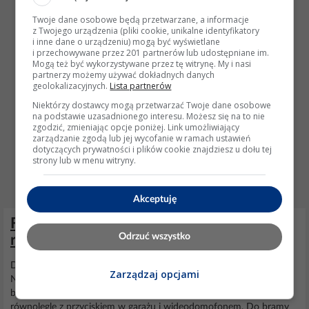
Twoje dane osobowe będą przetwarzane, a informacje
z Twojego urządzenia (pliki cookie, unikalne identyfikatory
i inne dane o urządzeniu) mogą być wyświetlane
i przechowywane przez 201 partnerów lub udostępniane im.
Mogą też być wykorzystywane przez tę witrynę. My i nasi
partnerzy możemy używać dokładnych danych
geolokalizacyjnych.
Lista partnerów
Niektórzy dostawcy mogą przetwarzać Twoje dane osobowe
na podstawie uzasadnionego interesu. Możesz się na to nie
zgodzić, zmieniając opcje poniżej. Link umożliwiający
zarządzanie zgodą lub jej wycofanie w ramach ustawień
dotyczących prywatności i plików cookie znajdziesz u dołu tej
strony lub w menu witryny.
Akceptuję
Faac 740 741 - Synchronizacja dwóch
Odrzuć wszystko
różnych połówek bramy
Dzięki (at)kotbury Podłączyłem i wszystko działa bez problemu.
Zarządzaj opcjami
Natomiast jeszcze jeden pomysł mam a mianowicie czy nie można
by było zastosować jeszcze przekaźnika np Proxima? Wpiąć
równolegle z przyciskiem w garażu i wideodomofonem. Do bramy