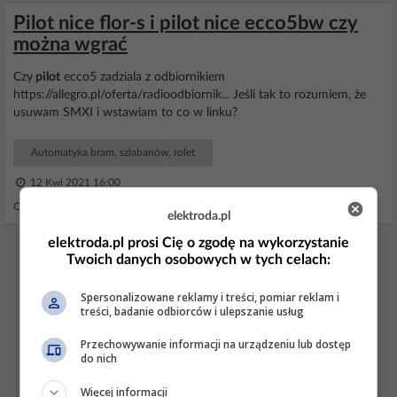
Pilot nice flor-s i pilot nice ecco5bw czy
można wgrać
Czy
pilot
ecco5 zadziala z odbiornikiem
https://allegro.pl/oferta/radioodbiornik... Jeśli tak to rozumiem, że
usuwam SMXI i wstawiam to co w linku?
Automatyka bram, szlabanów, rolet
12 Kwi 2021 16:00
Odpowiedzi: 3 Wyświetleń: 1626
elektroda.pl
elektroda.pl prosi Cię o zgodę na wykorzystanie
REKLAMA
Twoich danych osobowych w tych celach:
Spersonalizowane reklamy i treści, pomiar reklam i
treści, badanie odbiorców i ulepszanie usług
Przechowywanie informacji na urządzeniu lub dostęp
do nich
Więcej informacji