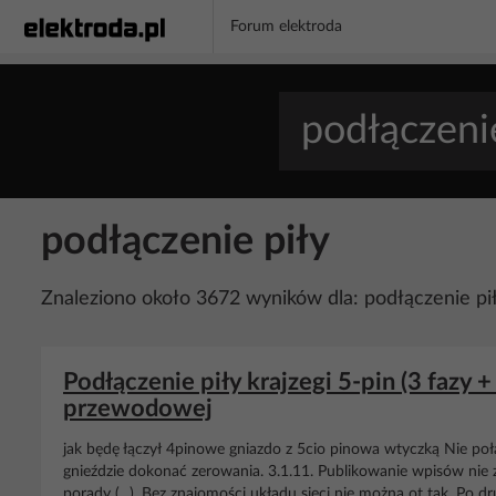
Forum elektroda
podłączenie piły
Znaleziono około 3672 wyników dla: podłączenie pi
Podłączenie piły krajzegi 5-pin (3 fazy + 
przewodowej
jak będę łączył 4pinowe gniazdo z 5cio pinowa wtyczką Nie po
gnieździe dokonać zerowania. 3.1.11. Publikowanie wpisów nie z
porady (...). Bez znajomości układu sieci nie można ot tak. Po d