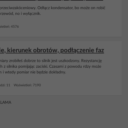
 przeciwzakóceniowy. Odłącz kondensator, bo może on robić
przewód, no i wyłącznik.
etleń: 4576
ie, kierunek obrotów, podłączenie faz
miary zrobiłeś dobrze to silnik jest uszkodzony. Rezystancję
h z silnika pomijając zaciski. Czasami z powodu rdzy może
i wtedy pomiar nie będzie dokładny.
dzi: 11 Wyświetleń: 7190
KLAMA