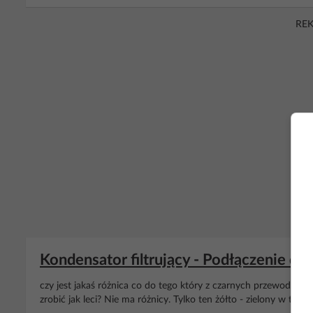
RE
Kondensator filtrujący - Podłączenie do
czy jest jakaś różnica co do tego który z czarnych przewodów
p
zrobić jak leci? Nie ma różnicy. Tylko ten żółto - zielony w to s