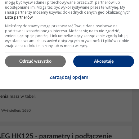
mogą być wyświetlane i przechowywane przez 201 partnerów lub
udostępniane im. Mogą też być wykorzystywane przez tę witrynę. My
etleń: 1806
i nasi partnerzy możemy używać dokładnych danych geolokalizacyjnych.
Lista partnerów
Niektórzy dostawcy mogą przetwarzać Twoje dane osobowe na
podstawie uzasadnionego interesu. Możesz się na to nie zgodzić,
 czy blaszki są prawidłowo połączone?
zmieniając opcje poniżej. Link umożliwiający zarządzanie zgodą lub jej
wycofanie w ramach ustawień dotyczących prywatności i plików cookie
znajdziesz u dołu tej strony lub w menu witryny.
 Wyświetleń: 8328
Odrzuć wszystko
Akceptuję
Zarządzaj opcjami
ik 2.2Kw 2800 obr. do piły stołowej
enia
masz w tabeli.
 Wyświetleń: 1680
AEG HK125 - parametry i podłączenie