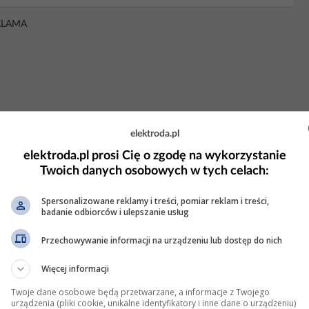
KLAMA
elektroda.pl
elektroda.pl prosi Cię o zgodę na wykorzystanie
Twoich danych osobowych w tych celach:
Spersonalizowane reklamy i treści, pomiar reklam i treści,
badanie odbiorców i ulepszanie usług
Przechowywanie informacji na urządzeniu lub dostęp do nich
 włącznika piły
Więcej informacji
odłączę
do któregoś z zacisków włącznika? Czy też mogę to
Twoje dane osobowe będą przetwarzane, a informacje z Twojego
amo miejsce.
urządzenia (pliki cookie, unikalne identyfikatory i inne dane o urządzeniu)