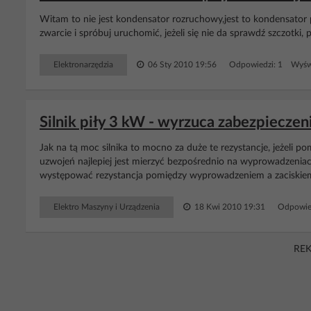
Witam to nie jest kondensator rozruchowy,jest to kondensator
zwarcie i spróbuj uruchomić, jeżeli się nie da sprawdź szczotki, 
Elektronarzędzia
06 Sty 2010 19:56
Odpowiedzi: 1 Wyświ
Silnik piły 3 kW - wyrzuca zabezpieczen
Jak na tą moc silnika to mocno za duże te rezystancje, jeżeli po
uzwojeń najlepiej jest mierzyć bezpośrednio na wyprowadzeniac
występować rezystancja pomiędzy wyprowadzeniem a zaciskiem 
Elektro Maszyny i Urządzenia
18 Kwi 2010 19:31
Odpowie
RE