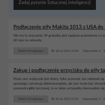
Zadaj pytanie Sztucznej inteligencji
Podłączenie piły Makita 1013 z USA do t
Nie ma to znaczenia. W gniazdku jest napięcie przemienne co znac
60 razy na sekundę.
Elektro Początkujący
18 Lut 2016 23:04
Odpowiedzi: 4 W
Zakup i podłączenie przycisku do piły t
Może sam wyłącznik jest dobry, tylko przewód, ten niebieski si
sprzedają i serwisują elektronarzędzia, ale tam może być stosu
parametry
piły
tarczowej. Ja w takim przypadku kierowałem się 
Elektro Początkujący
28 Lip 2022 13:33
Odpowiedzi: 3 W