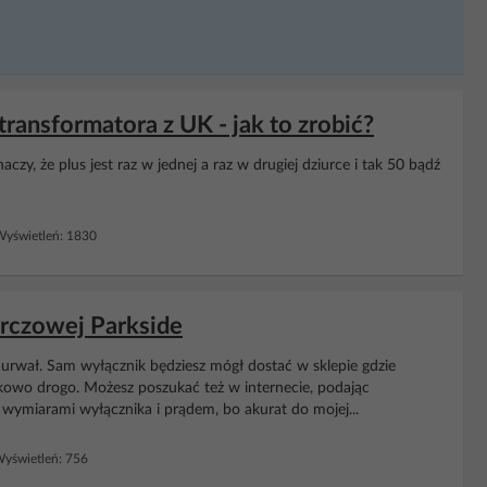
ransformatora z UK - jak to zrobić?
zy, że plus jest raz w jednej a raz w drugiej dziurce i tak 50 bądź
yświetleń: 1830
arczowej Parkside
ę urwał. Sam wyłącznik będziesz mógł dostać w sklepie gdzie
nkowo drogo. Możesz poszukać też w internecie, podając
wymiarami wyłącznika i prądem, bo akurat do mojej...
yświetleń: 756