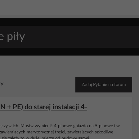
ły
Zadaj Pytanie na forum
N + PE) do starej instalacji 4-
łączysz ich. Musisz wymienić 4-pinowe gniazdo na 5-pinowe i w
awierających merytorycznej treści, zawierających szkodliwe
rugie zależy to w dużej mierze od budowy samej...