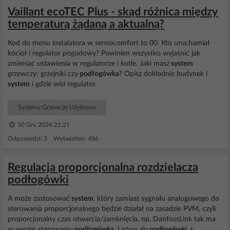
Vaillant ecoTEC Plus - skąd różnica między
temperaturą żądaną a aktualną?
Kod do menu instalatora w sensocomfort to 00. Kto uruchamiał
kocioł i regulator pogodowy? Powinien wszystko wyjaśnić jak
zmieniać ustawienia w regulatorze i kotle. Jaki masz
system
grzewczy: grzejniki czy
podłogówka
? Opisz dokładnie budynek i
system
i gdzie wisi regulator.
Systemy Grzewcze Użytkowy
30 Gru 2024 21:21
Odpowiedzi: 3 Wyświetleń: 486
Regulacja proporcjonalna rozdzielacza
podłogówki
A może zastosować
system
, który zamiast sygnału analogowego do
sterowania proporcjonalnego będzie działał na zasadzie PVM, czyli
proporcjonalny czas otwarcia/zamknięcia, np. DanfossLink tak ma
w swoim sterowaniu
podłogówką
. Listwa do
podłogówki
+