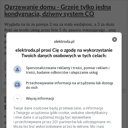
Ogrzewanie domu - Grzeje tylko jedna
kondygnacja, dziwny system CO
Wyglada na to ze pompa 2 ma za mala wydajnosc, a 3 za duza.
Robi sie krotki obieg przez linie 5 do zaworu mieszajacego , oraz
bezposrednio z pompy 2 do pompy 3 przez zawor mieszajacy. W
elektroda.pl
praktyce to wychodzi tak ze gdy pracuja dwie pompy 2 i 3 to obieg
idzie pol na pompe 3 do
podlogowki
, oraz krotki obieg przez linie5 i
elektroda.pl prosi Cię o zgodę na wykorzystanie
pewnie najblizszy na niej grzejnik,...
Twoich danych osobowych w tych celach:
Systemy Grzewcze Użytkowy
Spersonalizowane reklamy i treści, pomiar reklam i
treści, badanie odbiorców i ulepszanie usług
21 Lut 2013 20:12
Przechowywanie informacji na urządzeniu lub dostęp
Odpowiedzi: 19 Wyświetleń: 11883
do nich
Więcej informacji
[Inne] schemat podłączenia ogrzewania
centralnego z podlogowka
Twoje dane osobowe będą przetwarzane, a informacje
z Twojego urządzenia (pliki cookie, unikalne identyfikatory
i inne dane o urządzeniu) mogą być wyświetlane
Może nie dla wszystkich moja wypowiedź jest zrozumiała co do
i przechowywane przez 201 partnerów lub udostępniane im.
zapowietrzania instalacji grzewczej... Od miejscowego zagotowania
Mogą też być wykorzystywane przez tę witrynę. My i nasi