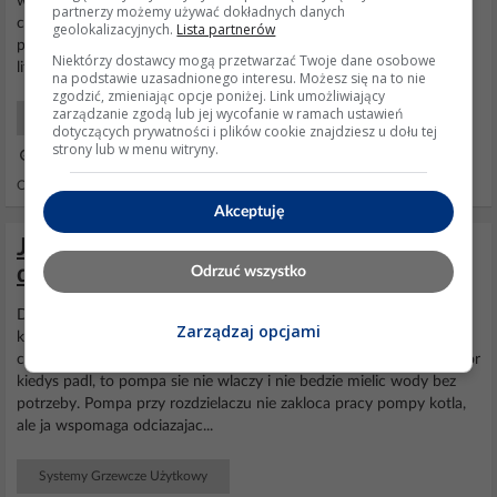
wody w układzie grzewczym (ruszt wodny, przegrzanie kotła itp.)
partnerzy możemy używać dokładnych danych
czy też od normalnie "gotującego" się kotła, to w wodzie kotłowej
geolokalizacyjnych.
Lista partnerów
pojawiają się pęcherze pary wodnej. Trzeba zdać sobie sprawę, że z
Niektórzy dostawcy mogą przetwarzać Twoje dane osobowe
litra gotującej się wody uzyskać...
na podstawie uzasadnionego interesu. Możesz się na to nie
zgodzić, zmieniając opcje poniżej. Link umożliwiający
zarządzanie zgodą lub jej wycofanie w ramach ustawień
Systemy Grzewcze Użytkowy
dotyczących prywatności i plików cookie znajdziesz u dołu tej
strony lub w menu witryny.
05 Mar 2016 22:22
Odpowiedzi: 27 Wyświetleń: 9021
Akceptuję
Jaki dwufunkcyjny piec kondensacyjny do
domu 170m², budżet 5000zł, Wadowice
Odrzuć wszystko
Dziala to tak, aby
podlogowka
pobierala cieplo z kotla tylko wtedy
Zarządzaj opcjami
kiedy jest w niej potrzebne, a nie wtedy gdy wszystko inne pobiera
cieplo. Zaleznosc pompy od zaworu jest konieczna, bo jesli by zawor
kiedys padl, to pompa sie nie wlaczy i nie bedzie mielic wody bez
potrzeby. Pompa przy rozdzielaczu nie zakloca pracy pompy kotla,
ale ja wspomaga odciazajac...
Systemy Grzewcze Użytkowy