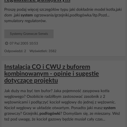
Proszę podaj więcej szczegółów typu jaki dokładnie model kotła,jaki
dom ,jaki
system
ogrzewania/grzejniki,podłogówka/itp.Pozd...
symulatory regulatorów.
Systemy Grzewcze Serwis
07 Paź 2005 10:53
Odpowiedzi: 2 Wyświetleń: 3582
Instalacja CO i CWU z buforem
kombinowanym - opinie i sugestie
dotyczące projektu
Jak duży ma być ten bufor? Jaka pojemność zasypowa kotła
węglowego? Osobiście radziłbym zastosować zasobnik z 2
wężownicami i podłączyć kocioł węglowy do jednej z wężownic.
Kocioł węglowy w układzie otwartym. Ponadto jaki masz
system
grzewczy? Grzejniki,
podłogówki
? Domyślam się, ze mieszany. Weź
też pod uwagę, że kocioł gazowy będzie musiał cały czas...