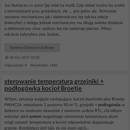
Juz tlumacze co autor (ja) miał na myśli. Caly uklad można by zrobic
z termostatami przy grzejnikach, ale .... jest jedno ale. Termostat
zarowno mechaniczny jak i elektroniczny tez odcina sekcje
(kaloryfer) z obiegu jednak mechaniczny ma długą zwloke dzialania
a elektroniczny choc szybszy tez nie zasteruje piecem. Mimo
odciecia kaloryfera piec bedzie...
Systemy Grzewcze Użytkowy
06 Gru 2019 23:20
Odpowiedzi: 4 Wyświetleń: 1485
sterowanie temperaturą grzejniki +
podłogówka kocioł Broetje
Witam, sytuacja wygląda nastepująco, kocioł dwufunkcyjny Broetje
PWHC24, mieszkanie 2 poziomy 90 m^2, grzejniki +
podłogówka
w
łazience na osobnym obwodzie z zaworem unibox RTL, chcialbym
wdrożyć jakiś
system
wygodnego sterowania temperaturą abym
mógł ustawić temperature a kocioł odpowiednio dopasowuje
grzanie. Rozdzielacz jest taki, że nie mam opcji...