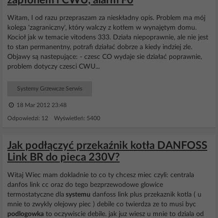
zapłonem i CWU, alarm F0
Witam, I od razu przepraszam za nieskładny opis. Problem ma mój
kolega 'zagraniczny', który walczy z kotłem w wynajętym domu.
Kocioł jak w temacie vitodens 333. Działa niepoprawnie, ale nie jest
to stan permanentny, potrafi działać dobrze a kiedy indziej zle.
Objawy są nastepujące: - czesc CO wydaje sie działać poprawnie,
problem dotyczy czesci CWU...
Systemy Grzewcze Serwis
18 Mar 2012 23:48
Odpowiedzi: 12 Wyświetleń: 5400
Jak podłączyć przekaźnik kotła DANFOSS
Link BR do pieca 230V?
Witaj Wiec mam dokladnie to co ty chcesz miec czyli: centrala
danfos link cc oraz do tego bezprzewodowe glowice
termostatyczne dla
systemu
danfoss link plus przekaznik kotla ( u
mnie to zwykly olejowy piec ) debile co twierdza ze to musi byc
podlogowka
to oczywiscie debile. jak juz wiesz u mnie to dziala od