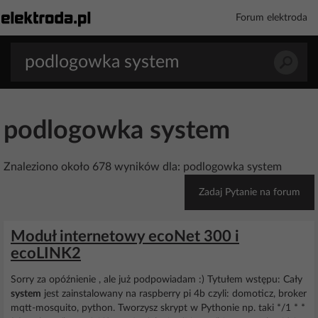
Forum elektroda
podlogowka system
Znaleziono około 678 wyników dla: podlogowka system
Zadaj Pytanie na forum
Moduł internetowy ecoNet 300 i
ecoLINK2
Sorry za opóźnienie , ale już podpowiadam :) Tytułem wstępu: Cały
system
jest zainstalowany na raspberry pi 4b czyli: domoticz, broker
mqtt-mosquito, python. Tworzysz skrypt w Pythonie np. taki */1 * *