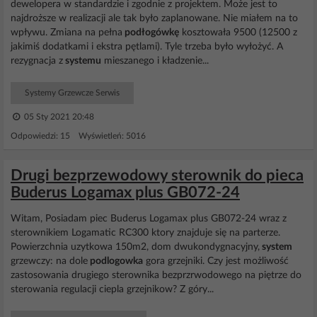
dewelopera w standardzie i zgodnie z projektem. Może jest to
najdroższe w realizacji ale tak było zaplanowane. Nie miałem na to
wpływu. Zmiana na pełna
podłogówkę
kosztowała 9500 (12500 z
jakimiś dodatkami i ekstra pętlami). Tyle trzeba było wyłożyć. A
rezygnacja z
systemu
mieszanego i kładzenie...
Systemy Grzewcze Serwis
05 Sty 2021 20:48
Odpowiedzi: 15 Wyświetleń: 5016
Drugi bezprzewodowy sterownik do pieca
Buderus Logamax plus GB072-24
Witam, Posiadam piec Buderus Logamax plus GB072-24 wraz z
sterownikiem Logamatic RC300 ktory znajduje się na parterze.
Powierzchnia uzytkowa 150m2, dom dwukondygnacyjny,
system
grzewczy: na dole
podlogowka
gora grzejniki. Czy jest możliwość
zastosowania drugiego sterownika bezprzrwodowego na piętrze do
sterowania regulacji ciepla grzejnikow? Z góry...