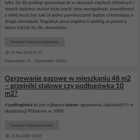
tylko 3d dla podłogi spowoduje że w okresach ciepłych chłodnych i
zimych będziesz musiał dużo kręcić żeby wyregulować prawidłowo)
a efekt może być taki że jedno pomieszczenie będzie chłodniejsze a
drugie zimniejsze). Regulacje poszczególnych podłóg za pomocą
listwy SALUS KL 06, siłowników...
Systemy Grzewcze Użytkowy
21 Mar 2013 01:21
Odpowiedzi: 31 Wyświetleń: 24615
Ogrzewanie gazowe w mieszkaniu 48 m2
– grzejniki stalowe czy podłogówka 10
m2?
A
podłogówka
to jest najlepszy
system
ogrzewania, najtańszy!!!!!! w
eksplaatacji POpieram w 100%
Systemy Grzewcze Serwis
21 Sty 2009 13:09