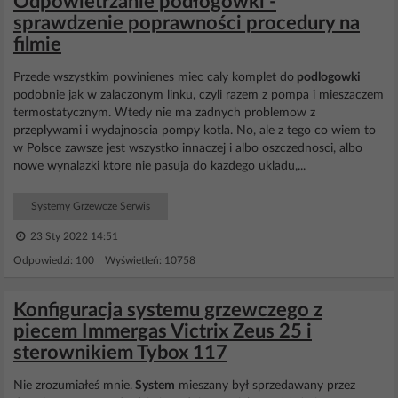
Odpowietrzanie podłogówki -
sprawdzenie poprawności procedury na
filmie
Przede wszystkim powinienes miec caly komplet do
podlogowki
podobnie jak w zalaczonym linku, czyli razem z pompa i mieszaczem
termostatycznym. Wtedy nie ma zadnych problemow z
przeplywami i wydajnoscia pompy kotla. No, ale z tego co wiem to
w Polsce zawsze jest wszystko innaczej i albo oszczednosci, albo
nowe wynalazki ktore nie pasuja do kazdego ukladu,...
Systemy Grzewcze Serwis
23 Sty 2022 14:51
Odpowiedzi: 100 Wyświetleń: 10758
Konfiguracja systemu grzewczego z
piecem Immergas Victrix Zeus 25 i
sterownikiem Tybox 117
Nie zrozumiałeś mnie.
System
mieszany był sprzedawany przez