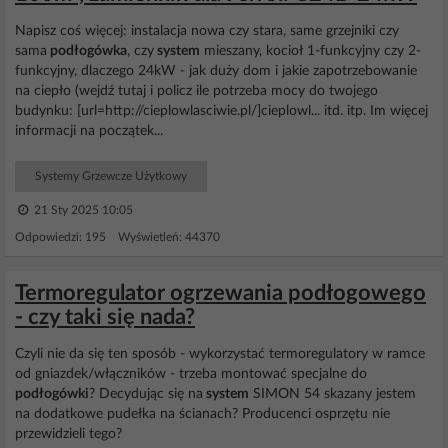
Napisz coś więcej: instalacja nowa czy stara, same grzejniki czy
sama
podłogówka
, czy
system
mieszany, kocioł 1-funkcyjny czy 2-
funkcyjny, dlaczego 24kW - jak duży dom i jakie zapotrzebowanie
na ciepło (wejdź tutaj i policz ile potrzeba mocy do twojego
budynku: [url=http://cieplowlasciwie.pl/]cieplowl... itd. itp. Im więcej
informacji na początek...
Systemy Grzewcze Użytkowy
21 Sty 2025 10:05
Odpowiedzi: 195 Wyświetleń: 44370
Termoregulator ogrzewania podłogowego
- czy taki się nada?
Czyli nie da się ten sposób - wykorzystać termoregulatory w ramce
od gniazdek/włączników - trzeba montować specjalne do
podłogówki
? Decydując się na
system
SIMON 54 skazany jestem
na dodatkowe pudełka na ścianach? Producenci osprzętu nie
przewidzieli tego?