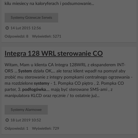
kilu miesiecy na kaloryferach i podsumowanie...
Systemy Grzewcze Serwis
14 Lut 2015 12:56
Odpowiedzi: 8 Wyświetleń: 5271
Integra 128 WRL sterowanie CO
Witam, Mam u klienta CA Integra 128WRL z ekspanderem INT-
ORS ...
System
działa OK,... ale teraz klient wpadł na pomysł aby
zrobić mu sterowanie z integry pompkami centralnego ogrzewania -
ma rozdzielone
systemy
- 1. Pompka CO piętro , 2. Pompka CO
parter, 3.
podłogówka
.... mają być sterowane SMS-ami , z
manipulatora KLCD oraz ręcznie / to ostatnie już...
Systemy Alarmowe
18 Lut 2019 10:52
Odpowiedzi: 1 Wyświetleń: 729