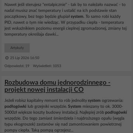
Nawet jeśli sterujesz "entalpicznie" - tak by to należało nazwać - to
nadal musisz znać temperatury i ustalić na ich podstawie stan
początkowy, bez tego będzie głupiał
system
. To samo robi każdy
PID, nawet o tym nie wiedząc. W przypadku ciepła - temperatura
jest wskaźnikiem poziomu energii cieplnej zgromadzonej, zmiany tej
temperatury określaja dawki...
Artykuły
25 Lip 2026 16:50
Odpowiedzi: 19 Wyświetleń: 1053
Rozbudowa domu jednorodzinnego -
projekt nowej instalacji CO
Jeżeli robisz kapitalny remont to rób jednolity
system
ogrzewania:
podłogówki
lub grzejniki wszędzie.
System
mieszany to ok. 3000-
5000zł większe koszty budowy instalacji. Najlepiej zrób
podłogówki
wszędzie. Do tego zamiast śmierdziela i najdroższego opału (węgla
typu ekogroszek) zastanów się nad zamontowaniem powietrznej
pompy ciepła. Taką pompą ogrzejesz...