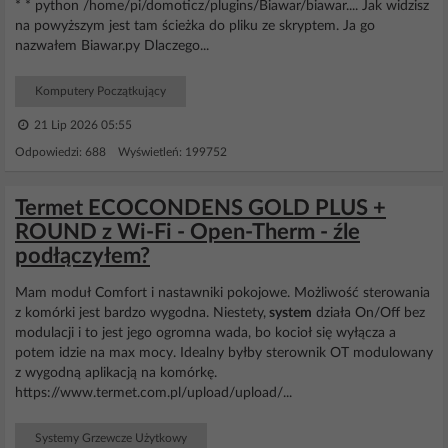
* * python /home/pi/domoticz/plugins/Biawar/biawar.... Jak widzisz
na powyższym jest tam ścieżka do pliku ze skryptem. Ja go
nazwałem Biawar.py Dlaczego...
Komputery Początkujący
21 Lip 2026 05:55
Odpowiedzi: 688 Wyświetleń: 199752
Termet ECOCONDENS GOLD PLUS +
ROUND z Wi-Fi - Open-Therm - źle
podłączyłem?
Mam moduł Comfort i nastawniki pokojowe. Możliwość sterowania
z komórki jest bardzo wygodna. Niestety,
system
działa On/Off bez
modulacji i to jest jego ogromna wada, bo kocioł się wyłącza a
potem idzie na max mocy. Idealny byłby sterownik OT modulowany
z wygodną aplikacją na komórkę.
https://www.termet.com.pl/upload/upload/...
Systemy Grzewcze Użytkowy