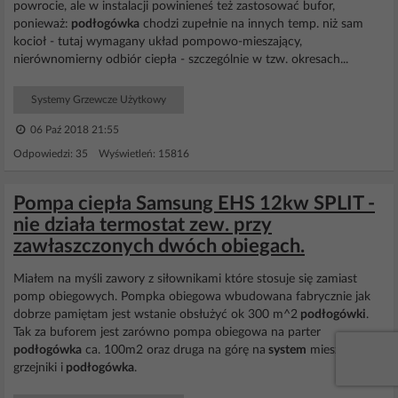
powrocie, ale w instalacji powinieneś też zastosować bufor,
ponieważ:
podłogówka
chodzi zupełnie na innych temp. niż sam
kocioł - tutaj wymagany układ pompowo-mieszający,
nierównomierny odbiór ciepła - szczególnie w tzw. okresach...
Systemy Grzewcze Użytkowy
06 Paź 2018 21:55
Odpowiedzi: 35 Wyświetleń: 15816
Pompa ciepła Samsung EHS 12kw SPLIT -
nie działa termostat zew. przy
zawłaszczonych dwóch obiegach.
Miałem na myśli zawory z siłownikami które stosuje się zamiast
pomp obiegowych. Pompka obiegowa wbudowana fabrycznie jak
dobrze pamiętam jest wstanie obsłużyć ok 300 m^2
podłogówki
.
Tak za buforem jest zarówno pompa obiegowa na parter
podłogówka
ca. 100m2 oraz druga na górę na
system
mieszany
grzejniki i
podłogówka
.