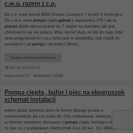
c.w.u. razem z c.o.
Do c.o. mam kocioł BAXI Duotec Compact + kocioł 2-funkcyjny,
Do c.w.u. mam
pompe
ciepła
galmet
z wężownicą 270 l ale ta
pompa
działa ekonomicznie do 7 stopni na zewnątrz, jak jest
chłodniej to się nie opłaca. Więc kocioł służy mi też do tego żeby
zimą podgrzewał mi c.w.u która jest w zasobniku. (tak radzili mi
serwisanci i od
pompy
i od kotła ) Skoro...
Systemy Grzewcze Użytkowy
05 Cze 2019 07:53
Odpowiedzi: 17 Wyświetleń: 16008
Pompa ciepła , bufor i piec na ekogroszek
schemat instalacji
witam pisząc pierwszy post na forum dlatego prosze o
wyrozumialość jak cos robię żle. Chę rozbudowąc intalację w domu
w którum mieszkam okresowo o
pompę
ciepla. Istniejąca instalacja
to piec co z podajnikiem Heiztechnik Duo 28 kw . Do 300m2