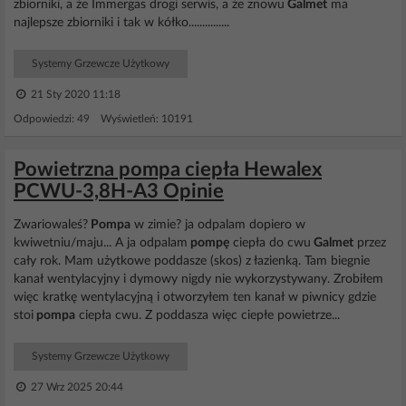
zbiorniki, a że Immergas drogi serwis, a że znowu
Galmet
ma
najlepsze zbiorniki i tak w kółko...............
Systemy Grzewcze Użytkowy
21 Sty 2020 11:18
Odpowiedzi: 49 Wyświetleń: 10191
Powietrzna pompa ciepła Hewalex
PCWU-3,8H-A3 Opinie
Zwariowaleś?
Pompa
w zimie? ja odpalam dopiero w
kwiwetniu/maju... A ja odpalam
pompę
ciepła do cwu
Galmet
przez
cały rok. Mam użytkowe poddasze (skos) z łazienką. Tam biegnie
kanał wentylacyjny i dymowy nigdy nie wykorzystywany. Zrobiłem
więc kratkę wentylacyjną i otworzyłem ten kanał w piwnicy gdzie
stoi
pompa
ciepła cwu. Z poddasza więc ciepłe powietrze...
Systemy Grzewcze Użytkowy
27 Wrz 2025 20:44