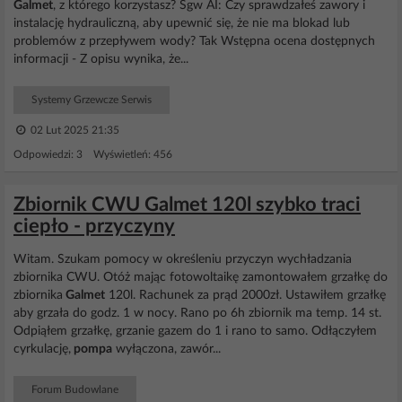
Galmet
, z którego korzystasz? Sgw AI: Czy sprawdzałeś zawory i
instalację hydrauliczną, aby upewnić się, że nie ma blokad lub
problemów z przepływem wody? Tak Wstępna ocena dostępnych
informacji - Z opisu wynika, że...
Systemy Grzewcze Serwis
02 Lut 2025 21:35
Odpowiedzi: 3 Wyświetleń: 456
Zbiornik CWU Galmet 120l szybko traci
ciepło - przyczyny
Witam. Szukam pomocy w określeniu przyczyn wychładzania
zbiornika CWU. Otóż mając fotowoltaikę zamontowałem grzałkę do
zbiornika
Galmet
120l. Rachunek za prąd 2000zł. Ustawiłem grzałkę
aby grzała do godz. 1 w nocy. Rano po 6h zbiornik ma temp. 14 st.
Odpiąłem grzałkę, grzanie gazem do 1 i rano to samo. Odłączyłem
cyrkulację,
pompa
wyłączona, zawór...
Forum Budowlane