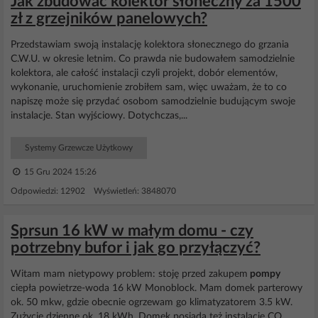
Jak zbudować kolektor słoneczny za 1500
zł z grzejników panelowych?
Przedstawiam swoją instalację kolektora słonecznego do grzania
C.W.U. w okresie letnim. Co prawda nie budowałem samodzielnie
kolektora, ale całość instalacji czyli projekt, dobór elementów,
wykonanie, uruchomienie zrobiłem sam, więc uważam, że to co
napiszę może się przydać osobom samodzielnie budującym swoje
instalacje. Stan wyjściowy. Dotychczas,...
Systemy Grzewcze Użytkowy
15 Gru 2024 15:26
Odpowiedzi: 12902 Wyświetleń: 3848070
Sprsun 16 kW w małym domu - czy
potrzebny bufor i jak go przyłączyć?
Witam mam nietypowy problem: stoję przed zakupem
pompy
ciepła powietrze-woda 16 kW Monoblock. Mam domek parterowy
ok. 50 mkw, gdzie obecnie ogrzewam go klimatyzatorem 3.5 kW.
Zużycie dzienne ok. 18 kWh. Domek posiada też instalację CO