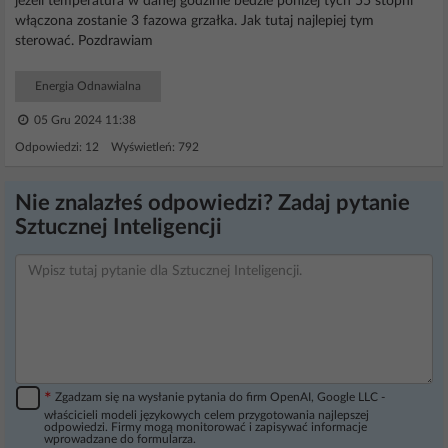
jeżeli temperatura w danej godzinie bedzie poniżej tych 55 stopni
włączona zostanie 3 fazowa grzałka. Jak tutaj najlepiej tym
sterować. Pozdrawiam
Energia Odnawialna
05 Gru 2024 11:38
Odpowiedzi: 12 Wyświetleń: 792
Nie znalazłeś odpowiedzi? Zadaj pytanie
Sztucznej Inteligencji
*
Zgadzam się na wysłanie pytania do firm OpenAI, Google LLC -
właścicieli modeli językowych celem przygotowania najlepszej
odpowiedzi. Firmy mogą monitorować i zapisywać informacje
wprowadzane do formularza.