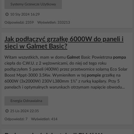
Systemy Grzewcze Użytkowy
10 Sty 2024 16:29
Odpowiedzi: 2359 Wyświetleń: 333213
Jak podłączyć grzałkę 6000W do paneli i
sieci w Galmet Basic?
Witam wszystkich, mam w domu
Galmet
Basic Powietrzna
pompa
ciepła do C.W.U. z 2 wężownicami, do niej od tego roku
podłączyłem 5 paneli (400W) przez przetwornice solarną Eco Solar
Boost Mppt-3000 3.5Kw. Wymieniłem w tej
pompie
grzałkę na
6000W (3x2000W) 230V L380mm 1½” z rurką kapilary. Przy 5
panelach i optymalnych warunkach otrzymam napięcie obwodu...
Energia Odnawialna
25 Lis 2024 22:35
Odpowiedzi: 7 Wyświetleń: 414