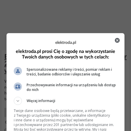
elektroda.pl
elektroda.pl prosi Cię o zgodę na wykorzystanie
Bojler 200l z podwójną wężownicą: Weber
Twoich danych osobowych w tych celach:
2W vs Galmet Tower Biwal – który
Spersonalizowane reklamy i treści, pomiar reklam i
wybrać?
treści, badanie odbiorców i ulepszanie usług
Witam! Może ktoś doradzi, planuję zakup nowego bojlera i
Przechowywanie informacji na urządzeniu lub dostęp
rozważam 2 produkty z podwójną wężownicą oraz opcją grzałki.
do nich
https://allegro.pl/oferta/bojle... lub https://allegro.pl/oferta/galmet-
tower-b... tej pory użytkowaliśmy
Galmet
z podwójną wężownicą...
Więcej informacji
Twoje dane osobowe będą przetwarzane, a informacje
Systemy Grzewcze Użytkowy
z Twojego urządzenia (pliki cookie, unikalne identyfikatory
i inne dane o urządzeniu) mogą być wyświetlane
21 Sty 2026 18:21
i przechowywane przez 201 partnerów lub udostępniane im.
Mogą też być wykorzystywane przez tę witrynę. My i nasi
Odpowiedzi: 1 Wyświetleń: 231