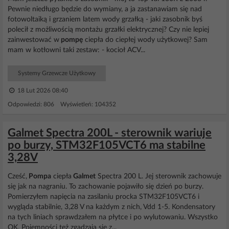
Pewnie niedługo będzie do wymiany, a ja zastanawiam się nad
fotowoltaiką i grzaniem latem wody grzałką - jaki zasobnik byś
polecił z możliwością montażu grzałki elektrycznej? Czy nie lepiej
zainwestować w
pompę
ciepła do ciepłej wody użytkowej? Sam
mam w kotłowni taki zestaw: - kocioł ACV...
Systemy Grzewcze Użytkowy
18 Lut 2026 08:40
Odpowiedzi: 806 Wyświetleń: 104352
Galmet Spectra 200L - sterownik wariuje
po burzy, STM32F105VCT6 ma stabilne
3,28V
Cześć,
Pompa
ciepła
Galmet
Spectra 200 L. Jej sterownik zachowuje
się jak na nagraniu. To zachowanie pojawiło się dzień po burzy.
Pomierzyłem napięcia na zasilaniu procka STM32F105VCT6 i
wygląda stabilnie, 3,28 V na każdym z nich, Vdd 1-5. Kondensatory
na tych liniach sprawdzałem na płytce i po wylutowaniu. Wszystko
OK. Pojemności też zgadzają się z...