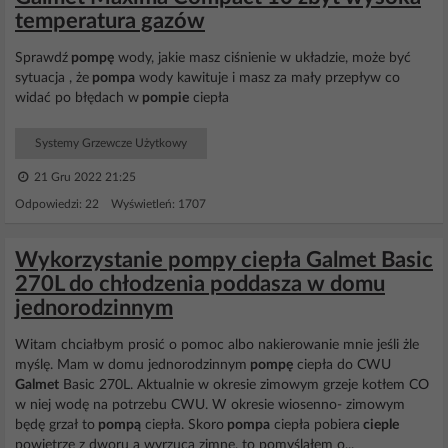
temperatura gazów
Sprawdź
pompę
wody, jakie masz ciśnienie w układzie, może być
sytuacja , że
pompa
wody kawituje i masz za mały przepływ co
widać po błędach w
pompie
ciepła
Systemy Grzewcze Użytkowy
21 Gru 2022 21:25
Odpowiedzi: 22 Wyświetleń: 1707
Wykorzystanie pompy ciepła Galmet Basic
270L do chłodzenia poddasza w domu
jednorodzinnym
Witam chciałbym prosić o pomoc albo nakierowanie mnie jeśli żle
myślę. Mam w domu jednorodzinnym
pompę
ciepła do CWU
Galmet
Basic 270L. Aktualnie w okresie zimowym grzeje kotłem CO
w niej wodę na potrzebu CWU. W okresie wiosenno- zimowym
będę grzał to
pompą
ciepła. Skoro
pompa
ciepła pobiera
cieple
powietrze z dworu a wyrzuca zimne, to pomyślałem o...