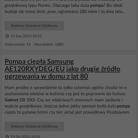
grzejnikową typu Purmo. Dlaczego taka duża
pompa
? Bo obok
buduje się nowy dom, pow. ogrzewana 280 mkw i za dwa lata...
Systemy Grzewcze Użytkowy
21 Gru 2023 20:22
Odpowiedzi: 14 Wyświetleń: 1080
Pompa ciepła Samsung
AE120RXYDEG/EU jako drugie źródło
ogrzewania w domu z lat 80
Mam prośbę o sprawdzenie to tylko schemat ogólny chodzi mi o
usytuowanie wlotów w buforze czy jest to poprawne do bufora
Galmet
GB 500l. Czy we właściwych otworach mam zasilanie i
wyjście grzejnikowe. Jeszcze jedno jakby zamiast kotła była
pompa
ciepła to pytanie brzmi czy ten układ jest prawidłowy Pozdrawiam
Systemy Grzewcze Użytkowy
25 Sie 2022 19:51