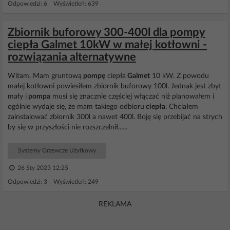
Odpowiedzi: 6 Wyświetleń: 639
Zbiornik buforowy 300-400l dla pompy
ciepła Galmet 10kW w małej kotłowni -
rozwiązania alternatywne
Witam. Mam gruntową
pompę
ciepła
Galmet
10 kW. Z powodu
małej kotłowni powiesiłem zbiornik buforowy 100l. Jednak jest zbyt
mały i
pompa
musi się znacznie częściej włączać niż planowałem i
ogólnie wydaje się, że mam takiego odbioru
ciepła
. Chciałem
zainstalować zbiornik 300l a nawet 400l. Boję się przebijać na strych
by się w przyszłości nie rozszczelnił......
Systemy Grzewcze Użytkowy
26 Sty 2023 12:25
Odpowiedzi: 3 Wyświetleń: 249
REKLAMA