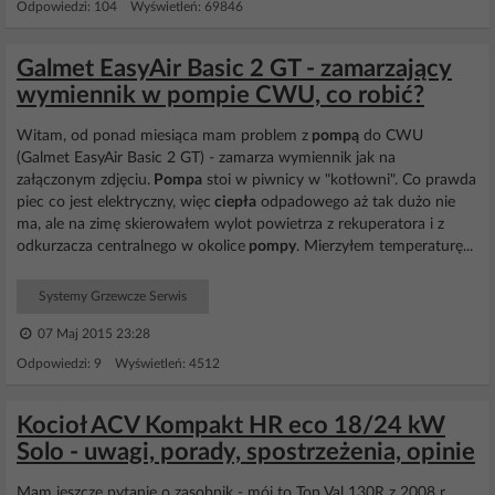
Odpowiedzi: 104 Wyświetleń: 69846
Galmet EasyAir Basic 2 GT - zamarzający
wymiennik w pompie CWU, co robić?
Witam, od ponad miesiąca mam problem z
pompą
do CWU
(Galmet EasyAir Basic 2 GT) - zamarza wymiennik jak na
załączonym zdjęciu.
Pompa
stoi w piwnicy w "kotłowni". Co prawda
piec co jest elektryczny, więc
ciepła
odpadowego aż tak dużo nie
ma, ale na zimę skierowałem wylot powietrza z rekuperatora i z
odkurzacza centralnego w okolice
pompy
. Mierzyłem temperaturę...
Systemy Grzewcze Serwis
07 Maj 2015 23:28
Odpowiedzi: 9 Wyświetleń: 4512
Kocioł ACV Kompakt HR eco 18/24 kW
Solo - uwagi, porady, spostrzeżenia, opinie
Mam jeszcze pytanie o zasobnik - mój to Top Val 130R z 2008 r.