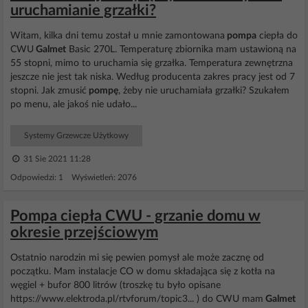
uruchamianie grzałki?
Witam, kilka dni temu został u mnie zamontowana
pompa
ciepła do
CWU
Galmet
Basic 270L. Temperaturę zbiornika mam ustawioną na
55 stopni, mimo to uruchamia się grzałka. Temperatura zewnętrzna
jeszcze nie jest tak niska. Według producenta zakres pracy jest od 7
stopni. Jak zmusić
pompę
, żeby nie uruchamiała grzałki? Szukałem
po menu, ale jakoś nie udało...
Systemy Grzewcze Użytkowy
31 Sie 2021 11:28
Odpowiedzi: 1 Wyświetleń: 2076
Pompa ciepła CWU - grzanie domu w
okresie przejściowym
Ostatnio narodzin mi się pewien pomysł ale może zacznę od
początku. Mam instalacje CO w domu składająca się z kotła na
węgiel + bufor 800 litrów (troszkę tu było opisane
https://www.elektroda.pl/rtvforum/topic3... ) do CWU mam
Galmet