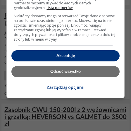
partnerzy możemy używać dokładnych danych
geolokalizacyjnych.
Lista partnerów
Buderus - za mały strumień przepływu
Niektórzy dostawcy mogą przetwarzać Twoje dane osobowe
na podstawie uzasadnionego interesu. Możesz się na to nie
podczas odladzania
zgodzić, zmieniając opcje poniżej. Link umożliwiający
zarządzanie zgodą lub jej wycofanie w ramach ustawień
Jednak nie ma to żadnego wpływu na obieg wody grzewczej
dotyczących prywatności i plików cookie znajdziesz u dołu tej
strony lub w menu witryny.
Rozumiem, czyli brak wymiany anody nie ma nic wspólnego z
korozją w układzie CO. Chyba, że ww wymiennik
Galmet
został
użyty w całości jako bufor, a nie zasobnik CWU? Nie. To jest
Akceptuję
zbiornik typowo CWU. Poza tym podaj jaki masz model tej
pompy
ciepła. Budersu Logatherm IDU W 14 E (powietrzna nie...
Odrzuć wszystko
Systemy Grzewcze Użytkowy
12 Lut 2026 19:23
Zarządzaj opcjami
Odpowiedzi: 73 Wyświetleń: 19254
Zasobnik CWU 150-200l z 2 wężownicami
i grzałką: HEVERSON vs GALMET do 3500
zł