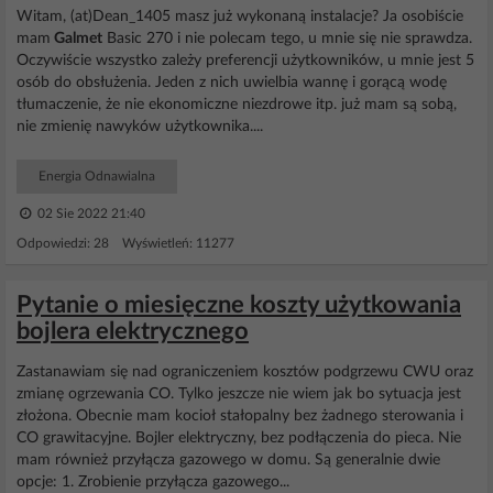
Witam, (at)Dean_1405 masz już wykonaną instalacje? Ja osobiście
mam
Galmet
Basic 270 i nie polecam tego, u mnie się nie sprawdza.
Oczywiście wszystko zależy preferencji użytkowników, u mnie jest 5
osób do obsłużenia. Jeden z nich uwielbia wannę i gorącą wodę
tłumaczenie, że nie ekonomiczne niezdrowe itp. już mam są sobą,
nie zmienię nawyków użytkownika....
Energia Odnawialna
02 Sie 2022 21:40
Odpowiedzi: 28 Wyświetleń: 11277
Pytanie o miesięczne koszty użytkowania
bojlera elektrycznego
Zastanawiam się nad ograniczeniem kosztów podgrzewu CWU oraz
zmianę ogrzewania CO. Tylko jeszcze nie wiem jak bo sytuacja jest
złożona. Obecnie mam kocioł stałopalny bez żadnego sterowania i
CO grawitacyjne. Bojler elektryczny, bez podłączenia do pieca. Nie
mam również przyłącza gazowego w domu. Są generalnie dwie
opcje: 1. Zrobienie przyłącza gazowego...