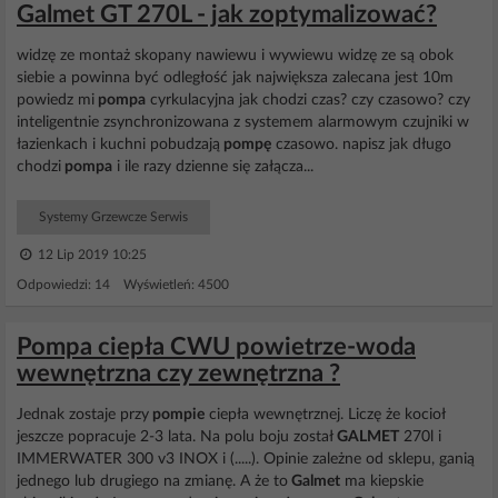
Galmet GT 270L - jak zoptymalizować?
widzę ze montaż skopany nawiewu i wywiewu widzę ze są obok
siebie a powinna być odległość jak największa zalecana jest 10m
powiedz mi
pompa
cyrkulacyjna jak chodzi czas? czy czasowo? czy
inteligentnie zsynchronizowana z systemem alarmowym czujniki w
łazienkach i kuchni pobudzają
pompę
czasowo. napisz jak długo
chodzi
pompa
i ile razy dzienne się załącza...
Systemy Grzewcze Serwis
12 Lip 2019 10:25
Odpowiedzi: 14 Wyświetleń: 4500
Pompa ciepła CWU powietrze-woda
wewnętrzna czy zewnętrzna ?
Jednak zostaje przy
pompie
ciepła wewnętrznej. Liczę że kocioł
jeszcze popracuje 2-3 lata. Na polu boju został
GALMET
270l i
IMMERWATER 300 v3 INOX i (.....). Opinie zależne od sklepu, ganią
jednego lub drugiego na zmianę. A że to
Galmet
ma kiepskie