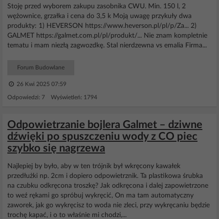
Stoję przed wyborem zakupu zasobnika CWU. Min. 150 l, 2
wężownice, grzałka i cena do 3,5 k Moją uwagę przykuły dwa
produkty: 1) HEVERSON https://www.heverson.pl/pl/p/Za... 2)
GALMET https://galmet.com.pl/pl/produkt/... Nie znam kompletnie
tematu i mam niezłą zagwozdkę. Stal nierdzewna vs emalia Firma...
Forum Budowlane
26 Kwi 2025 07:59
Odpowiedzi: 7 Wyświetleń: 1794
Odpowietrzanie bojlera Galmet – dziwne
dźwięki po spuszczeniu wody z CO piec
szybko się nagrzewa
Najlepiej by było, aby w ten trójnik był wkręcony kawałek
przedłużki np. 2cm i dopiero odpowietrznik. Ta plastikowa śrubka
na czubku odkręcona troszkę? Jak odkręcona i dalej zapowietrzone
to weź rękami go spróbuj wykręcić, On ma tam automatyczny
zaworek, jak go wykręcisz to woda nie zleci, przy wykręcaniu będzie
trochę kapać, i o to właśnie mi chodzi,...