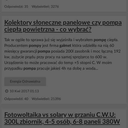
Odpowiedzi: 35 Wyświetleń: 3276
Kolektory słoneczne panelowe czy pompa
ciepła powietrzna - co wybrać?
Tak w ogóle to sprawa już się wyjaśniła i wybrałem
pompę
ciepła.
Producentem
pompy
jest firma
galmet
która udzieliła na nią 60
miesięcy gwarancji
pompa
posiada 200l zasobnik i moc łączną 192
kw, zużycie prądu przy pracy na samej sprężarce to 600 w.
Urządzenie to może pracować do temp +5 stopni C. W moim
przypadku
pompa
pracuje jakieś 4h na dobę a woda...
Energia Odnawialna
10 Kwi 2017 01:13
Odpowiedzi: 40 Wyświetleń: 21396
Fotowoltaika vs solary w grzaniu C.W.U:
300L zbiornik, 4-5 osób, 6-8 paneli 380W