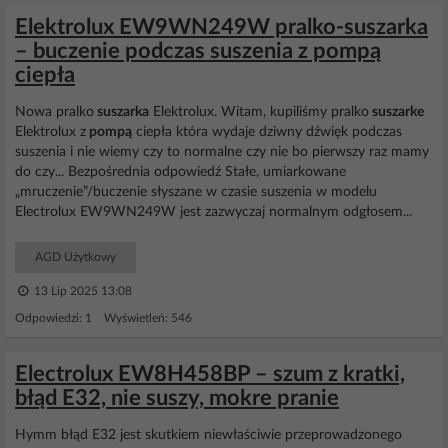
Elektrolux EW9WN249W pralko-suszarka
– buczenie podczas suszenia z pompą
ciepła
Nowa pralko
suszarka
Elektrolux. Witam, kupiliśmy pralko
suszarke
Elektrolux z
pompą
ciepła która wydaje dziwny dźwięk podczas
suszenia i nie wiemy czy to normalne czy nie bo pierwszy raz mamy
do czy... Bezpośrednia odpowiedź Stałe, umiarkowane
„mruczenie”/buczenie słyszane w czasie suszenia w modelu
Electrolux EW9WN249W jest zazwyczaj normalnym odgłosem...
AGD Użytkowy
13 Lip 2025 13:08
Odpowiedzi: 1 Wyświetleń: 546
Electrolux EW8H458BP – szum z kratki,
błąd E32, nie suszy, mokre pranie
Hymm błąd E32 jest skutkiem niewłaściwie przeprowadzonego