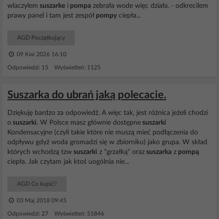
wlaczylem
suszarke
i
pompa
zebrała wode więc działa. - odkrecilem
prawy panel i tam jest zespół
pompy
ciepła...
AGD Początkujący
09 Kwi 2026 16:10
Odpowiedzi: 15 Wyświetleń: 1125
Suszarka do ubrań jaką polecacie.
Dziękuję bardzo za odpowiedź. A więc tak, jest różnica jeżeli chodzi
o
suszarki
. W Polsce masz głównie dostępne
suszarki
Kondensacyjne (czyli takie które nie muszą mieć podłączenia do
odpływu gdyż woda gromadzi się w zbiorniku) jako grupa. W skład
których wchodzą tzw
suszarki
z "grzałką" oraz
suszarka
z
pompą
ciepła. Jak czytam jak ktoś uogólnia nie...
AGD Co kupić?
03 Maj 2018 09:45
Odpowiedzi: 27 Wyświetleń: 51846