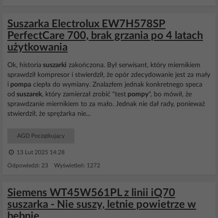
Suszarka Electrolux EW7H578SP
PerfectCare 700, brak grzania po 4 latach
użytkowania
Ok, historia
suszarki
zakończona. Był serwisant, który miernikiem
sprawdził kompresor i stwierdził, że opór zdecydowanie jest za mały
i
pompa
ciepła do wymiany. Znalazłem jednak konkretnego speca
od
suszarek
, który zamierzał zrobić "test
pompy
", bo mówił, że
sprawdzanie miernikiem to za mało. Jednak nie dał rady, ponieważ
stwierdził, że sprężarka nie...
AGD Początkujący
13 Lut 2025 14:28
Odpowiedzi: 23 Wyświetleń: 1272
Siemens WT45W561PL z linii iQ70
suszarka - Nie suszy, letnie powietrze w
bebnie