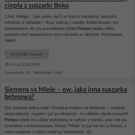
ciepła z suszarki Beko
Cześć Kolego... I jak udało się Ci w końcu namierzyć wartości
ciśnienia w układzie ? Teraz walczę z swojim Elektroluxem, też
zastanawiam się czy prawidłowo działa
Pompa
ciepła. Jakie
powinny być temperatury oraz ciśnienia w układzie. Pozdraviam
Valerii.
AGD Pralki, Suszarki
01 Lut 2024 01:09
Odpowiedzi: 19 Wyświetleń: 5664
Siemens vs Miele – ew. jaka inna suszarka
bębnowa?
Dać koledze dobrą radę? Poszukaj masjtra od lodówek ... znajdzie
nieszczelność, napełni i już po kłopocie - to całkiem niezłe suszarki!
Pompa
ciepła ma układ wykonany w całości z miedzi, więc nie ma
problemu z polutowaniem. Nowe "Miele" to już nie to co kiedyś, a
ceny urządzeń i części nadal są "niemieckie" xD