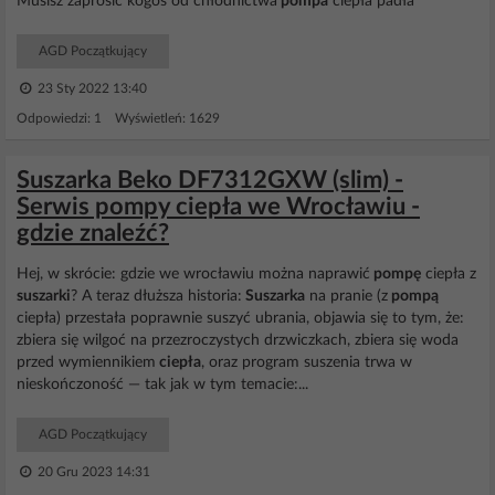
Musisz zaprosić kogoś od chłodnictwa
pompa
ciepła padła
AGD Początkujący
23 Sty 2022 13:40
Odpowiedzi: 1 Wyświetleń: 1629
Suszarka Beko DF7312GXW (slim) -
Serwis pompy ciepła we Wrocławiu -
gdzie znaleźć?
Hej, w skrócie: gdzie we wrocławiu można naprawić
pompę
ciepła z
suszarki
? A teraz dłuższa historia:
Suszarka
na pranie (z
pompą
ciepła) przestała poprawnie suszyć ubrania, objawia się to tym, że:
zbiera się wilgoć na przezroczystych drzwiczkach, zbiera się woda
przed wymiennikiem
ciepła
, oraz program suszenia trwa w
nieskończoność — tak jak w tym temacie:...
AGD Początkujący
20 Gru 2023 14:31