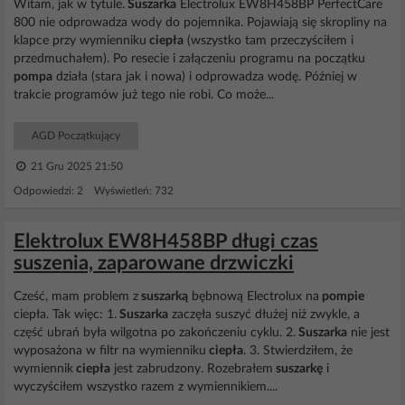
Witam, jak w tytule.
Suszarka
Electrolux EW8H458BP PerfectCare
800 nie odprowadza wody do pojemnika. Pojawiają się skropliny na
klapce przy wymienniku
ciepła
(wszystko tam przeczyściłem i
przedmuchałem). Po resecie i załączeniu programu na początku
pompa
działa (stara jak i nowa) i odprowadza wodę. Później w
trakcie programów już tego nie robi. Co może...
AGD Początkujący
21 Gru 2025 21:50
Odpowiedzi: 2 Wyświetleń: 732
Elektrolux EW8H458BP długi czas
suszenia, zaparowane drzwiczki
Cześć, mam problem z
suszarką
bębnową Electrolux na
pompie
ciepła. Tak więc: 1.
Suszarka
zaczęła suszyć dłużej niż zwykle, a
część ubrań była wilgotna po zakończeniu cyklu. 2.
Suszarka
nie jest
wyposażona w filtr na wymienniku
ciepła
. 3. Stwierdziłem, że
wymiennik
ciepła
jest zabrudzony. Rozebrałem
suszarkę
i
wyczyściłem wszystko razem z wymiennikiem....