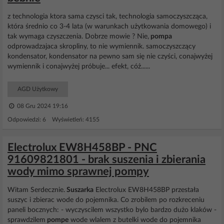
z technologia ktora sama czysci tak, technologia samoczyszcząca,
która średnio co 3-4 lata (w warunkach użytkowania domowego) i
tak wymaga czyszczenia. Dobrze mowie ? Nie,
pompa
odprowadzajaca skropliny, to nie wymiennik. samoczyszczący
kondensator, kondensator na pewno sam się nie czyści, conajwyżej
wymiennik i conajwyżej próbuje... efekt, cóż......
AGD Użytkowy
08 Gru 2024 19:16
Odpowiedzi: 6 Wyświetleń: 4155
Electrolux EW8H458BP - PNC
91609821801 - brak suszenia i zbierania
wody mimo sprawnej pompy
Witam Serdecznie.
Suszarka
Electrolux EW8H458BP przestała
suszyc i zbierac wode do pojemnika. Co zrobilem po rozkreceniu
paneli bocznych: - wyczyscilem wszystko bylo bardzo dużo klaków -
sprawdzilem
pompe
wode wlalem z butelki wode do pojemnika