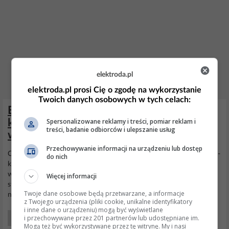
elektroda.pl
elektroda.pl prosi Cię o zgodę na wykorzystanie
Twoich danych osobowych w tych celach:
Elektrolux suszarka z pompą ciepła –
Spersonalizowane reklamy i treści, pomiar reklam i
kompresor pracuje, rurki zimne, czy
treści, badanie odbiorców i ulepszanie usług
wymiana pompy?
Przechowywanie informacji na urządzeniu lub dostęp
Cześć,
Suszarka
Electrolux z
pompą
ciepła nie grzeje. Sprawdziłem: -
do nich
kompresor działa i ma temperaturę obudowy 57 stopni C -
wszystkie rurki od kompresora mają taką samą temperaturę 26
Więcej informacji
stopni C -
pompa
skroplin działa Czy to
pompa
padła i czy warto ją
Twoje dane osobowe będą przetwarzane, a informacje
naprawić?
z Twojego urządzenia (pliki cookie, unikalne identyfikatory
i inne dane o urządzeniu) mogą być wyświetlane
i przechowywane przez 201 partnerów lub udostępniane im.
AGD Początkujący
Mogą też być wykorzystywane przez tę witrynę. My i nasi