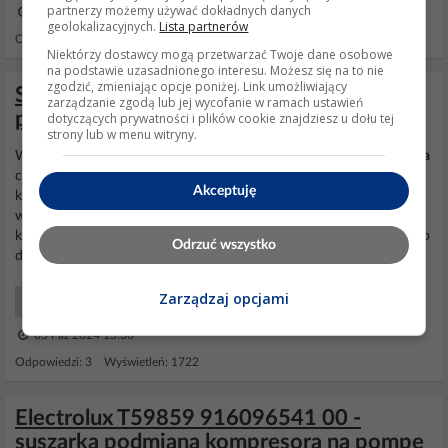
partnerzy możemy używać dokładnych danych
09 Maj 2025 17:17
geolokalizacyjnych.
Lista partnerów
Odpowiedzi: 1 Wyświetleń: 597
Niektórzy dostawcy mogą przetwarzać Twoje dane osobowe
na podstawie uzasadnionego interesu. Możesz się na to nie
zgodzić, zmieniając opcje poniżej. Link umożliwiający
Suszarka Bosch WTW86576EX - nie
zarządzanie zgodą lub jej wycofanie w ramach ustawień
podaje ciepłego powietrza
dotyczących prywatności i plików cookie znajdziesz u dołu tej
strony lub w menu witryny.
W
suszarce
z
pompą
ciepła gorące powietrze robi właśnie ta
pompa
ciepła. Jest to układ chłodniczy jak w lodówce zasilany
Akceptuję
kompresorem. Układ ten ochładza powietrze, wykraplając z niego
wodę i ponownie je ogrzewa na skraplaczu. Możesz sprawdzić czy
kompresor startuje, jeżeli tak to czy jedna rurka się ochładza. Mogło
Odrzuć wszystko
dojść do uszkodzenia kompresora, nieszczelności...
Zarządzaj opcjami
AGD Początkujący
05 Paź 2024 15:36
Odpowiedzi: 3 Wyświetleń: 1722
Electrolux T59859 916096541 00 -
suszarka podmiana kompresora na pompę