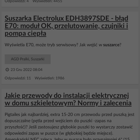
Odpowiedzi: 4 Wyświetleń: 4455
Suszarka Electrolux EDH3897SDE - błąd
E70: moduł OK, przelutowanie, czujniki i
pompa ciepła
Wyświetla E70, może tryb serwisowy? Jak wejść w
suszarce
?
AGD Pralki, Suszarki
23 Gru 2022 08:04
Odpowiedzi: 11 Wyświetleń: 1986
Jakie przewody do instalacji elektrycznej
w domu szkieletowym? Normy i zalecenia
Pigtailes jak najbardziej, extra 15-20 cm przewodu przed puszką jest
dopuszczalne (pętla przed wejściem do puszki -zapas na
przyszłość)? Jeśli zastosujesz głębokie puszki to wystarczy zostawić
odpowiedni zapas w puszce (w głębokiej będzie miejsce).
Amerykański NEC zaleca, żeby w puszce było przynajmniej 6" (15