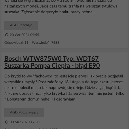
wahała się w granicach 2700 – 2900 zł , więc nie należała do
najtańszych modeli. Jakiś czas temu trafiła na warsztat tytułowa
suszarka
. Zgłoszenie dotyczyło braku pracy bębna....
AGD Recenzje
20 Wrz 2024 09:55
Odpowiedzi: 11 Wyświetleń: 7686
Bosch WTW875W0 Typ: WDT67
Suszarka Pompa Ciepła - błąd E90
Do krytki to wy "fachowcy" to jesteście pierwsi. jak byście pozjadali
wszystkie umysły ! Post założony 18 lutego a do tego czasu jeszcze
nikt nie polecił mi co tak naprawdę się dzieje. Gdzie zaglądnąć itd...
Nikt nie doradził nic. Tylko krytyka ! Ja serwisantem nie jestem tylko
" Bohaterem domu" hehe :) Pozdrawiam
AGD Początkujący
08 Mar 2020 17:30