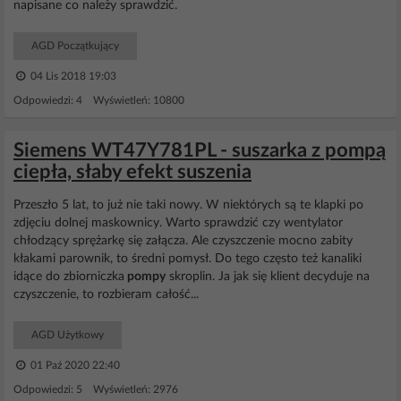
napisane co należy sprawdzić.
AGD Początkujący
04 Lis 2018 19:03
Odpowiedzi: 4 Wyświetleń: 10800
Siemens WT47Y781PL - suszarka z pompą
ciepła, słaby efekt suszenia
Przeszło 5 lat, to już nie taki nowy. W niektórych są te klapki po
zdjęciu dolnej maskownicy. Warto sprawdzić czy wentylator
chłodzący sprężarkę się załącza. Ale czyszczenie mocno zabity
kłakami parownik, to średni pomysł. Do tego często też kanaliki
idące do zbiorniczka
pompy
skroplin. Ja jak się klient decyduje na
czyszczenie, to rozbieram całość...
AGD Użytkowy
01 Paź 2020 22:40
Odpowiedzi: 5 Wyświetleń: 2976