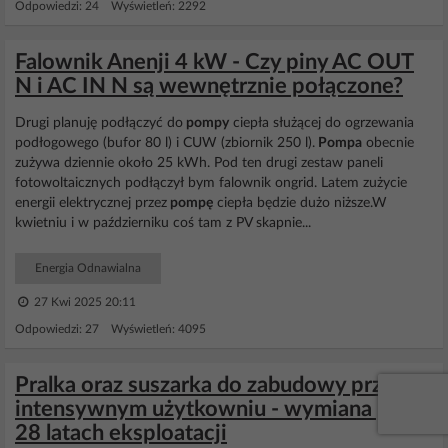
Odpowiedzi: 24 Wyświetleń: 2292
Falownik Anenji 4 kW - Czy piny AC OUT
N i AC IN N są wewnętrznie połączone?
Drugi planuję podłączyć do
pompy
ciepła służącej do ogrzewania
podłogowego (bufor 80 l) i CUW (zbiornik 250 l).
Pompa
obecnie
zużywa dziennie około 25 kWh. Pod ten drugi zestaw paneli
fotowoltaicznych podłączył bym falownik ongrid. Latem zużycie
energii elektrycznej przez
pompę
ciepła będzie dużo niższe.W
kwietniu i w październiku coś tam z PV skapnie...
Energia Odnawialna
27 Kwi 2025 20:11
Odpowiedzi: 27 Wyświetleń: 4095
Pralka oraz suszarka do zabudowy przy
intensywnym użytkowniu - wymiana po
28 latach eksploatacji