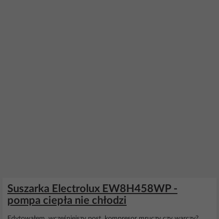
Suszarka Electrolux EW8H458WP -
pompa ciepła nie chłodzi
Edytowałem, wcześniejszy post, kompresor mruczy czy warczy?