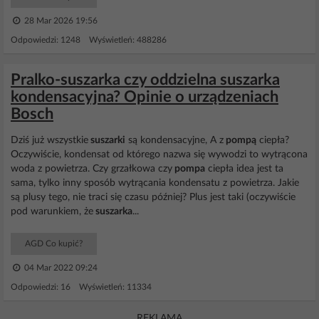
28 Mar 2026 19:56
Odpowiedzi: 1248 Wyświetleń: 488286
Pralko-suszarka czy oddzielna suszarka
kondensacyjna? Opinie o urządzeniach
Bosch
Dziś już wszystkie
suszarki
są kondensacyjne, A z
pompą
ciepła?
Oczywiście, kondensat od którego nazwa się wywodzi to wytrącona
woda z powietrza. Czy grzałkowa czy
pompa
ciepła idea jest ta
sama, tylko inny sposób wytrącania kondensatu z powietrza. Jakie
są plusy tego, nie traci się czasu później? Plus jest taki (oczywiście
pod warunkiem, że
suszarka
...
AGD Co kupić?
04 Mar 2022 09:24
Odpowiedzi: 16 Wyświetleń: 11334
REKLAMA