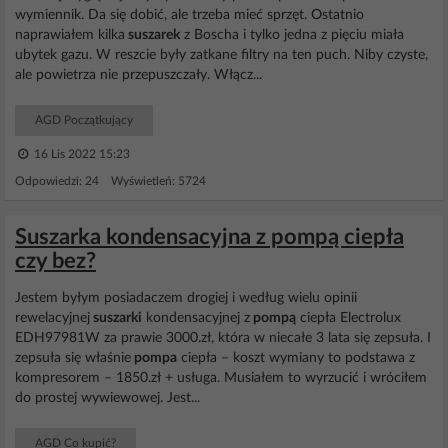
wymiennik. Da się dobić, ale trzeba mieć sprzęt. Ostatnio
naprawiałem kilka
suszarek
z Boscha i tylko jedna z pięciu miała
ubytek gazu. W reszcie były zatkane filtry na ten puch. Niby czyste,
ale powietrza nie przepuszczały. Włącz...
AGD Początkujący
16 Lis 2022 15:23
Odpowiedzi: 24 Wyświetleń: 5724
Suszarka kondensacyjna z pompą ciepła
czy bez?
Jestem byłym posiadaczem drogiej i według wielu opinii
rewelacyjnej
suszarki
kondensacyjnej z
pompą
ciepła Electrolux
EDH97981W za prawie 3000.zł, która w niecałe 3 lata się zepsuła. I
zepsuła się właśnie
pompa
ciepła – koszt wymiany to podstawa z
kompresorem – 1850.zł + usługa. Musiałem to wyrzucić i wróciłem
do prostej wywiewowej. Jest...
AGD Co kupić?