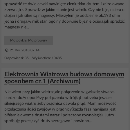
sprawdzić te dwie cewki nawinięte cieniutkim drutem i zaizolowane
z zewnątrz. Sprawdź w jakim stanie jest wirnik. Czy nie bije, ociera o
stojan i jak silne są magnesy. Mierzyłem je oddzielnie ok.193 ohm
jedna i druga,wirnik stan ogólny dobry,nie bije,nie ociera,jak spradzić
magnesy nie...
Motocykle, Motorowery
21 Kwi 2018 07:14
Odpowiedzi: 35 Wyświetleń: 10485
Elektrownia Wiatrowa budowa domowym
sposobem cz.1 (Archiwum)
Nie wiem przy jakim wietrze,ale połączenie w gwiazdę stwarza
bardzo duży opór.Przy połączeniu w trójkąt potrzeba jeszcze
silniejszego wiatru żeby
prądnica
dawała prąd. Mam możliwość
przełączenia ilości
zwojów
w prądnicy(każda faza nawijana jest
bifilarnie,dwoma drutami naraz i połączone równolegle). Jutro
spróbuję przełączyć druty szeregowo i powinno...