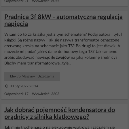
Odpowiedzi: 21 Wyświetleń: 8055
Prądnica 3f 8kW - automatyczna regulacja
napięcia
Witam co to za książka jest z tym schematem? Podaj autora i tytuł
książki. Są różne nazwy i jak się nazywa transformator oznaczone
czerwoną kreska na schemacie jako TS? Bo drugi to jest dławik. A
możecie mi podać jakieś dane do budowy tego TS? Jak samemu
zrobić zbudować nawinąć ile
zwojów
na jaką kolumnę średnicy?
Blachy mam transformatorowe...tyle...
Elektro Maszyny i Urządzenia
03 Sty 2022 23:14
Odpowiedzi: 17 Wyświetleń: 3603
Jak dobrać pojemność kondensatora do
prądnicy z silnika klatkowego?
Tak mnie trochę naszło na elektrownię wiatrową i zacząłem się