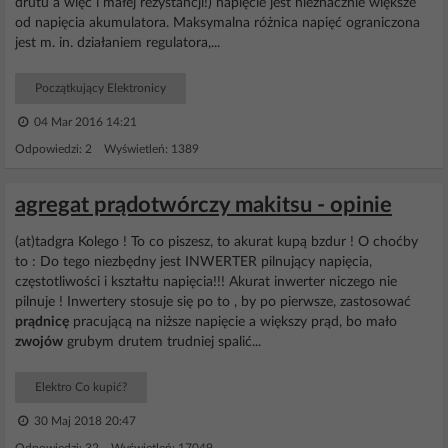
drutu a więc i małej rezystancji!) napięcie jest nieznacznie większe
od napięcia akumulatora. Maksymalna różnica napięć ograniczona
jest m. in. działaniem regulatora,...
Początkujący Elektronicy
04 Mar 2016 14:21
Odpowiedzi: 2 Wyświetleń: 1389
agregat prądotwórczy makitsu - opinie
(at)tadgra Kolego ! To co piszesz, to akurat kupą bzdur ! O choćby
to : Do tego niezbędny jest INWERTER pilnujący napięcia,
częstotliwości i kształtu napięcia!!! Akurat inwerter niczego nie
pilnuje ! Inwertery stosuje się po to , by po pierwsze, zastosować
prądnicę
pracującą na niższe napięcie a większy prąd, bo mało
zwojów
grubym drutem trudniej spalić...
Elektro Co kupić?
30 Maj 2018 20:47