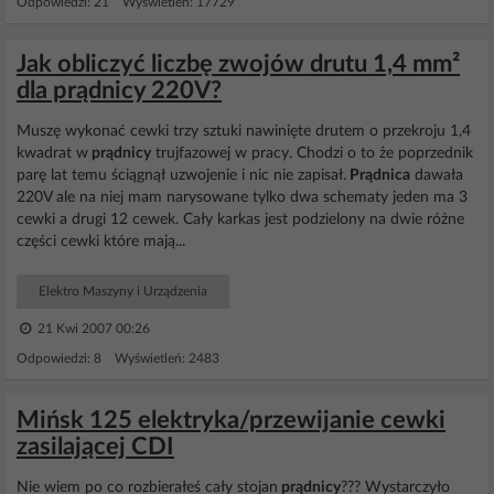
Odpowiedzi: 21 Wyświetleń: 17729
Jak obliczyć liczbę zwojów drutu 1,4 mm²
dla prądnicy 220V?
Muszę wykonać cewki trzy sztuki nawinięte drutem o przekroju 1,4
kwadrat w
prądnicy
trujfazowej w pracy. Chodzi o to że poprzednik
parę lat temu ściągnął uzwojenie i nic nie zapisał.
Prądnica
dawała
220V ale na niej mam narysowane tylko dwa schematy jeden ma 3
cewki a drugi 12 cewek. Cały karkas jest podzielony na dwie różne
części cewki które mają...
Elektro Maszyny i Urządzenia
21 Kwi 2007 00:26
Odpowiedzi: 8 Wyświetleń: 2483
Mińsk 125 elektryka/przewijanie cewki
zasilającej CDI
Nie wiem po co rozbierałeś cały stojan
prądnicy
??? Wystarczyło