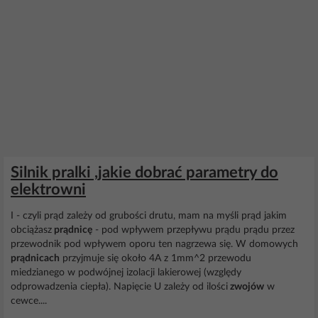
Silnik pralki ,jakie dobrać parametry do
elektrowni
I - czyli prąd zależy od grubości drutu, mam na myśli prąd jakim
obciążasz
prądnicę
- pod wpływem przepływu prądu prądu przez
przewodnik pod wpływem oporu ten nagrzewa się. W domowych
prądnicach
przyjmuje się około 4A z 1mm^2 przewodu
miedzianego w podwójnej izolacji lakierowej (względy
odprowadzenia ciepła). Napięcie U zależy od ilości
zwojów
w
cewce....