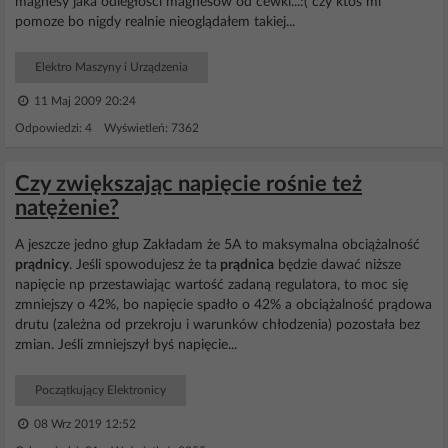
magnesy jaka odległości magnesów od cewki...:( czy ktoś mi
pomoze bo nigdy realnie nieoglądałem takiej...
Elektro Maszyny i Urządzenia
11 Maj 2009 20:24
Odpowiedzi: 4 Wyświetleń: 7362
Czy zwiększając napięcie rośnie też
natężenie?
A jeszcze jedno głup Zakładam że 5A to maksymalna obciążalność
prądnicy
. Jeśli spowodujesz że ta
prądnica
będzie dawać niższe
napięcie np przestawiając wartość zadaną regulatora, to moc się
zmniejszy o 42%, bo napięcie spadło o 42% a obciążalność prądowa
drutu (zależna od przekroju i warunków chłodzenia) pozostała bez
zmian. Jeśli zmniejszył byś napięcie...
Początkujący Elektronicy
08 Wrz 2019 12:52