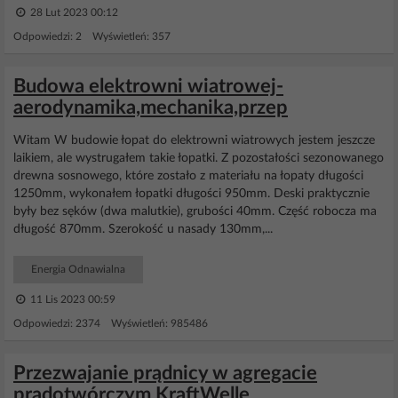
28 Lut 2023 00:12
Odpowiedzi: 2 Wyświetleń: 357
Budowa elektrowni wiatrowej-
aerodynamika,mechanika,przep
Witam W budowie łopat do elektrowni wiatrowych jestem jeszcze
laikiem, ale wystrugałem takie łopatki. Z pozostałości sezonowanego
drewna sosnowego, które zostało z materiału na łopaty długości
1250mm, wykonałem łopatki długości 950mm. Deski praktycznie
były bez sęków (dwa malutkie), grubości 40mm. Część robocza ma
długość 870mm. Szerokość u nasady 130mm,...
Energia Odnawialna
11 Lis 2023 00:59
Odpowiedzi: 2374 Wyświetleń: 985486
Przezwajanie prądnicy w agregacie
prądotwórczym KraftWelle