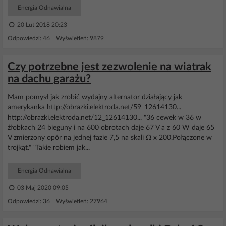
Energia Odnawialna
20 Lut 2018 20:23
Odpowiedzi: 46 Wyświetleń: 9879
Czy potrzebne jest zezwolenie na wiatrak
na dachu garażu?
Mam pomysł jak zrobić wydajny alternator działający jak
amerykanka http://obrazki.elektroda.net/59_12614130...
http://obrazki.elektroda.net/12_12614130... "36 cewek w 36 w
żłobkach 24 bieguny i na 600 obrotach daje 67 V a z 60 W daje 65
V zmierzony opór na jednej fazie 7,5 na skali Ω x 200.Połączone w
trojkąt." "Takie robiem jak...
Energia Odnawialna
03 Maj 2020 09:05
Odpowiedzi: 36 Wyświetleń: 27964