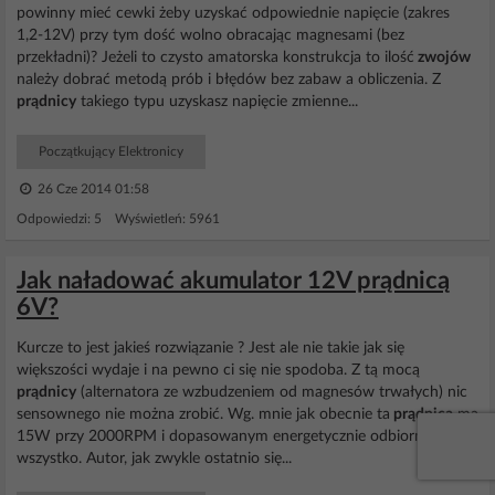
powinny mieć cewki żeby uzyskać odpowiednie napięcie (zakres
1,2-12V) przy tym dość wolno obracając magnesami (bez
przekładni)? Jeżeli to czysto amatorska konstrukcja to ilość
zwojów
należy dobrać metodą prób i błędów bez zabaw a obliczenia. Z
prądnicy
takiego typu uzyskasz napięcie zmienne...
Początkujący Elektronicy
26 Cze 2014 01:58
Odpowiedzi: 5 Wyświetleń: 5961
Jak naładować akumulator 12V prądnicą
6V?
Kurcze to jest jakieś rozwiązanie ? Jest ale nie takie jak się
większości wydaje i na pewno ci się nie spodoba. Z tą mocą
prądnicy
(alternatora ze wzbudzeniem od magnesów trwałych) nic
sensownego nie można zrobić. Wg. mnie jak obecnie ta
prądnica
ma
15W przy 2000RPM i dopasowanym energetycznie odbiorniku(!) to
wszystko. Autor, jak zwykle ostatnio się...