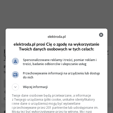
elektroda.pl
elektroda.pl prosi Cię o zgodę na wykorzystanie
Twoich danych osobowych w tych celach:
Ile zwojów w obwodzie wtórnym prądnicy
Tesli?
Spersonalizowane reklamy i treści, pomiar reklam i
treści, badanie odbiorców i ulepszanie usług
Prądnica
nie ma uzwojenia wtórnego a jeśli chodziło by o
transformator to duuużo.
Przechowywanie informacji na urządzeniu lub dostęp
do nich
Projektowanie Układów
Więcej informacji
27 Kwi 2007 19:21
Twoje dane osobowe będą przetwarzane, a informacje
z Twojego urządzenia (pliki cookie, unikalne identyfikatory
Odpowiedzi: 1 Wyświetleń: 1617
i inne dane o urządzeniu) mogą być wyświetlane
i przechowywane przez 201 partnerów lub udostępniane im.
Mogą też być wykorzystywane przez tę witrynę. My i nasi