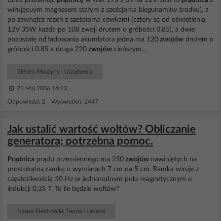
Chce przewinąć
prądnicę
w wsk 175 z 6V na 12V. Jest to
prądnica
z
wirującuym magnesem stałym z sześcjoma biegunami(w środku), a
po zewnątrz rdzeń z sześcioma cewkami (cztery są od oświetlenia
12V 35W każda po 108 zwoji drutem o gróbości 0.85), a dwie
pozostałe od ładowania akumlatora jedna ma 120
zwojów
drutem o
gróbości 0.85 a druga 220
zwojów
cieńszym...
Elektro Maszyny i Urządzenia
21 Maj 2006 14:13
Odpowiedzi: 2 Wyświetleń: 2447
Jak ustalić wartość woltów? Obliczanie
generatora; potrzebna pomoc.
Prądnica
prądu przemiennego ma 250
zwojów
nawiniętych na
prostokątną ramkę o wymiarach 7 cm na 5 cm. Ramka wiruje z
częstotliwością 50 Hz w jednorodnym polu magnetycznym o
indukcji 0,35 T. To ile będzie woltów?
Nauka Elektroniki, Teoria i Laborki