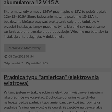
akumulatora 12 V 15 A
Skoro masz ledy o mocy 126W przy napięciu 12V, to pobór będzie
126/12=10,5A Skoro ładowanie masz na poziomie 10-12A, to
będziesz na bieżąco zużywać praktycznie cały prąd ładujący. A
przecież instalacja, lampy przednie, tylne, kierunki czy nawet samo
zasilanie zapłonu troszkę prądu potrzebuje. Więc nie ma bata aby ta
instalacja ci to uciągnęła. A dokładniej...
Motocykle, Motorowery
08 Cze 2022 09:54
Odpowiedzi: 7 Wyświetleń: 465
Prądnica typu "amierican" (elektrownia
wiatrowa)
Witam, jestem w trakcie robienia elektrowni wiatrowej i niewiem
jaką
pradnice
wykorzystać. Dochodze do wniosku ze chyba
najlepsza bedzie padnica typu amierican. czy ktoś juz robił taką
prądnice
?? niewiem wogóle ile cewek ile
zwojów
na cewce jakie