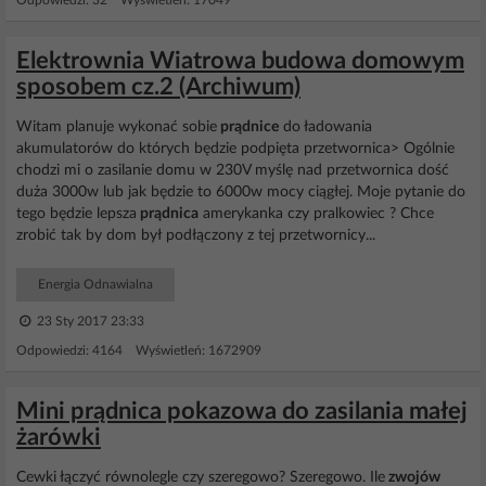
Odpowiedzi: 32 Wyświetleń: 17049
Elektrownia Wiatrowa budowa domowym
sposobem cz.2 (Archiwum)
Witam planuje wykonać sobie
prądnice
do ładowania
akumulatorów do których będzie podpięta przetwornica> Ogólnie
chodzi mi o zasilanie domu w 230V myślę nad przetwornica dość
duża 3000w lub jak będzie to 6000w mocy ciągłej. Moje pytanie do
tego będzie lepsza
prądnica
amerykanka czy pralkowiec ? Chce
zrobić tak by dom był podłączony z tej przetwornicy...
Energia Odnawialna
23 Sty 2017 23:33
Odpowiedzi: 4164 Wyświetleń: 1672909
Mini prądnica pokazowa do zasilania małej
żarówki
Cewki łączyć równolegle czy szeregowo? Szeregowo. Ile
zwojów