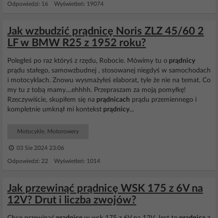
Odpowiedzi: 16 Wyświetleń: 19074
Jak wzbudzić prądnicę Noris ZLZ 45/60 2
LF w BMW R25 z 1952 roku?
Poległeś po raz któryś z rzędu, Robocie. Mówimy tu o
prądnicy
prądu stałego, samowzbudnej , stosowanej niegdyś w samochodach
i motocyklach. Znowu wysmażyłeś elaborat, tyle że nie na temat. Co
my tu z tobą mamy....ehhhh. Przepraszam za moją pomyłkę!
Rzeczywiście, skupiłem się na
prądnicach
prądu przemiennego i
kompletnie umknął mi kontekst
prądnicy
...
Motocykle, Motorowery
03 Sie 2024 23:06
Odpowiedzi: 22 Wyświetleń: 1014
Jak przewinąć prądnicę WSK 175 z 6V na
12V? Drut i liczba zwojów?