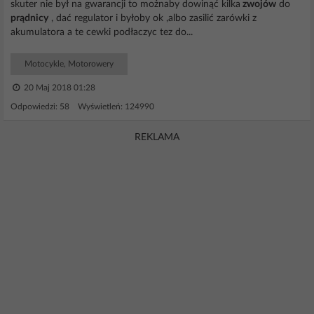
skuter nie był na gwarancji to możnaby dowinąć kilka
zwojów
do
prądnicy
, dać regulator i byłoby ok ,albo zasilić zarówki z
akumulatora a te cewki podłaczyc tez do...
Motocykle, Motorowery
20 Maj 2018 01:28
Odpowiedzi: 58 Wyświetleń: 124990
REKLAMA