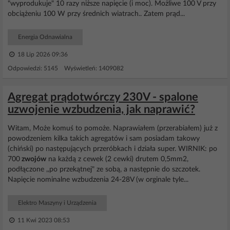
"wyprodukuje" 10 razy niższe napięcie (i moc). Możliwe 100 V przy
obciążeniu 100 W przy średnich wiatrach.. Zatem prąd...
Energia Odnawialna
18 Lip 2026 09:36
Odpowiedzi: 5145 Wyświetleń: 1409082
Agregat prądotwórczy 230V - spalone
uzwojenie wzbudzenia, jak naprawić?
Witam, Może komuś to pomoże. Naprawiałem (przerabiałem) już z
powodzeniem kilka takich agregatów i sam posiadam takowy
(chiński) po następujących przeróbkach i działa super. WIRNIK: po
700
zwojów
na każdą z cewek (2 cewki) drutem 0,5mm2,
podłączone ,,po przekątnej" ze sobą, a następnie do szczotek.
Napięcie nominalne wzbudzenia 24-28V (w orginale tyle...
Elektro Maszyny i Urządzenia
11 Kwi 2023 08:53