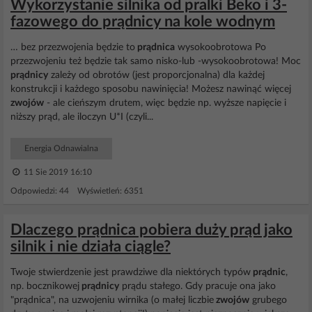
Wykorzystanie silnika od pralki Beko i 3-
fazowego do prądnicy na kole wodnym
… bez przezwojenia będzie to
prądnica
wysokoobrotowa Po
przezwojeniu też będzie tak samo nisko-lub -wysokoobrotowa! Moc
prądnicy
zależy od obrotów (jest proporcjonalna) dla każdej
konstrukcji i każdego sposobu nawinięcia! Możesz nawinąć więcej
zwojów
- ale cieńszym drutem, więc będzie np. wyższe napięcie i
niższy prąd, ale iloczyn U*I (czyli...
Energia Odnawialna
11 Sie 2019 16:10
Odpowiedzi: 44 Wyświetleń: 6351
Dlaczego prądnica pobiera duży prąd jako
silnik i nie działa ciągle?
Twoje stwierdzenie jest prawdziwe dla niektórych typów
prądnic
,
np. bocznikowej
prądnicy
prądu stałego. Gdy pracuje ona jako
"prądnica", na uzwojeniu wirnika (o małej liczbie
zwojów
grubego