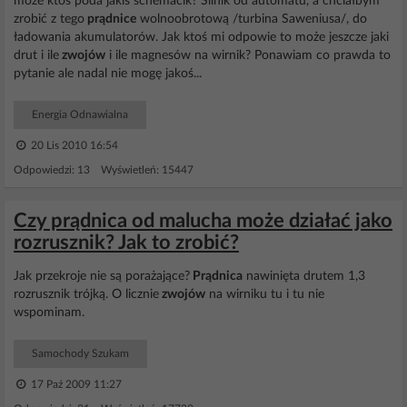
może ktoś poda jakiś schemacik? Silnik od automatu, a chciałbym
zrobić z tego
prądnice
wolnoobrotową /turbina Saweniusa/, do
ładowania akumulatorów. Jak ktoś mi odpowie to może jeszcze jaki
drut i ile
zwojów
i ile magnesów na wirnik? Ponawiam co prawda to
pytanie ale nadal nie mogę jakoś...
Energia Odnawialna
20 Lis 2010 16:54
Odpowiedzi: 13 Wyświetleń: 15447
Czy prądnica od malucha może działać jako
rozrusznik? Jak to zrobić?
Jak przekroje nie są porażające?
Prądnica
nawinięta drutem 1,3
rozrusznik trójką. O licznie
zwojów
na wirniku tu i tu nie
wspominam.
Samochody Szukam
17 Paź 2009 11:27