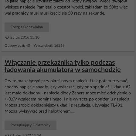
To jakie napięcie uzyskasz zależy od liczby
zwojów
-więcej
zwojów
większe napięcie Pamiętaj o częstotliwości, zakładam że 50hz więc
wał
prądnicy
musi musi kręcić się 50 razy na sekundę.
Energia Odnawialna
28 Lis 2016 15:10
Odpowiedzi: 40 Wyświetleń: 16269
Włączanie przekaźnika tylko podczas
ładowania akumulatora w samochodzie
Czy to ma załączyć przy określonym napięciu i tak potem trzymać,
choćby napięcie spadło, czy wyłączać, gdy ono spadnie? Układ z #2
jest mało dokładny - napięcie diody Zenera może mieć odchylenie o
+-0,6V względem nominalnego. I nie wyłącza po obniżeniu napięcia.
Można zrobić dokładniejszy układ i z regulacją, używając TL431.
Można wykrywać prąd hallotronem....
Początkujący Elektronicy
01 Kwi 2022 11:14