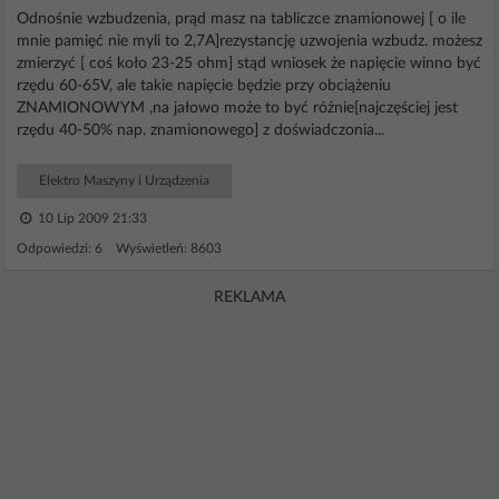
Odnośnie wzbudzenia, prąd masz na tabliczce znamionowej [ o ile
mnie pamięć nie myli to 2,7A]rezystancję uzwojenia wzbudz. możesz
zmierzyć [ coś koło 23-25 ohm] stąd wniosek że napięcie winno być
rzędu 60-65V, ale takie napięcie będzie przy obciążeniu
ZNAMIONOWYM ,na jałowo może to być różnie[najczęściej jest
rzędu 40-50% nap. znamionowego] z doświadczonia...
Elektro Maszyny i Urządzenia
10 Lip 2009 21:33
Odpowiedzi: 6 Wyświetleń: 8603
REKLAMA