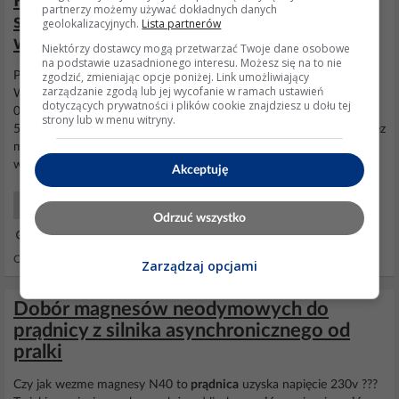
Prądnica trójfazowa z potrójnym
partnerzy możemy używać dokładnych danych
stojanem: koncepcja, wymiary, magnesy i
geolokalizacyjnych.
Lista partnerów
wskazówki do konstrukcji
Niektórzy dostawcy mogą przetwarzać Twoje dane osobowe
na podstawie uzasadnionego interesu. Możesz się na to nie
zgodzić, zmieniając opcje poniżej. Link umożliwiający
Po miesiącu pracy nad
prądnicą
poczyniłem następujące zmiany.
zarządzanie zgodą lub jej wycofanie w ramach ustawień
Wpadł nowy drut o średnicy 0,70mm(samej miedzi, z izolacją ma
dotyczących prywatności i plików cookie znajdziesz u dołu tej
0,78mm) w ilości
zwojów
105/cewkę, poprzednio było tylko
strony lub w menu witryny.
50zwojów drutu 0,85. Stojany połączone w trójkąt, puszczone przez
mostek prostowniczy trójfazowy. Bez obciążenia ręką można
wykręcić lekko ponad 500V Przy obciążeniu żarówką...
Akceptuję
Energia Odnawialna
Odrzuć wszystko
21 Maj 2023 20:59
Odpowiedzi: 27 Wyświetleń: 1905
Zarządzaj opcjami
Dobór magnesów neodymowych do
prądnicy z silnika asynchronicznego od
pralki
Czy jak wezme magnesy N40 to
prądnica
uzyska napięcie 230v ???