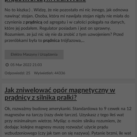
No to kiszka:) . Widzę, że nie pozostało mi nic innego, jak odnowa
nawinąć stojan. Osoba, która mi nawijała stojan nigdy nie miała do
czynienia z
prądnicą
od agregatu i w całości polegała na danych,
które jej podałem. Regulator posiadam i jest on sprawny.
Rozumiem, ze już nic się nie da zrobić z tym uzwojeniem? Przed
przeróbkami była to
prądnica
trójfazowa,...
Elektro Maszyny i Urządzenia
05 Mar 2022 21:03
Odpowiedzi: 25 Wyświetleń: 44336
Jak zniwelować opór magnetyczny w
prądnicy z silnika pralki?
Ok, rozważmy budowę amerykanki. Standardowa to 9 cewek na 12
magnesów na tarczy (razy dwie tarcze). Uzyskasz z tego ileś wat
przy minimalnym wietrze. Myśląc o moim silniku rozumiem, że
dodając kolejne magnesy muszę rozważyć użycie prądu
wzbudzeniowego (czy jak tam on się nazywa). Pytanie brzmi, ile wat