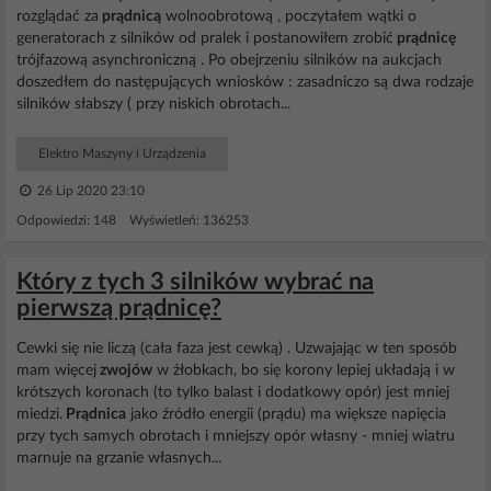
rozglądać za
prądnicą
wolnoobrotową , poczytałem wątki o
generatorach z silników od pralek i postanowiłem zrobić
prądnicę
trójfazową asynchroniczną . Po obejrzeniu silników na aukcjach
doszedłem do następujących wniosków : zasadniczo są dwa rodzaje
silników słabszy ( przy niskich obrotach...
Elektro Maszyny i Urządzenia
26 Lip 2020 23:10
Odpowiedzi: 148 Wyświetleń: 136253
Który z tych 3 silników wybrać na
pierwszą prądnicę?
Cewki się nie liczą (cała faza jest cewką) . Uzwajając w ten sposób
mam więcej
zwojów
w żłobkach, bo się korony lepiej układają i w
krótszych koronach (to tylko balast i dodatkowy opór) jest mniej
miedzi.
Prądnica
jako źródło energii (prądu) ma większe napięcia
przy tych samych obrotach i mniejszy opór własny - mniej wiatru
marnuje na grzanie własnych...