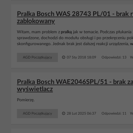
Pralka Bosch WAS 28743 PL/01 - brak r
zablokowany
Witam, mam problem z
pralką
jak w temacie. Podczas płukania za
sprawdzone, dochodzi do modułu obsługi i po przekręceniu pok
skonfigurowanego. Jednak brak jest dalszej reakcji urządzenia,
w
AGD Początkujący
07 Sty 2018 18:09
Odpowiedzi: 13 Wy
Pralka Bosch WAE2046SPL/51 - brak za
wyświetlacz
Pomierzę.
AGD Początkujący
28 Lut 2025 06:37
Odpowiedzi: 11 Wy