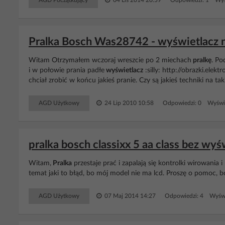
AGD Początkujący
04 Lis 2014 20:59
Odpowiedzi: 1 Wyś
Pralka Bosch Was28742 - wyświetlacz ni
Witam Otrzymałem wczoraj wreszcie po 2 miechach
pralkę
. Po
i w połowie prania padłe
wyświetlacz
:silly: http://obrazki.elek
chciał zrobić w końcu jakieś pranie. Czy są jakieś techniki na taki
AGD Użytkowy
24 Lip 2010 10:58
Odpowiedzi: 0 Wyświe
pralka bosch classixx 5 aa class bez wyś
Witam,
Pralka
przestaje prać i zapalają się kontrolki wirowania i
temat jaki to błąd, bo mój model nie ma lcd. Proszę o pomoc, b
AGD Użytkowy
07 Maj 2014 14:27
Odpowiedzi: 4 Wyświ