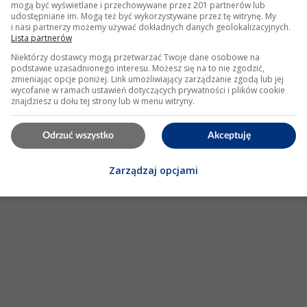
mogą być wyświetlane i przechowywane przez 201 partnerów lub
udostępniane im. Mogą też być wykorzystywane przez tę witrynę. My
i nasi partnerzy możemy używać dokładnych danych geolokalizacyjnych.
oby. Cena do 1000 zł.
Lista partnerów
Niektórzy dostawcy mogą przetwarzać Twoje dane osobowe na
ego to nie jest w standardzie ? Miałem to w
pralce
z 2000 roku.
podstawie uzasadnionego interesu. Możesz się na to nie zgodzić,
o to byś kupił droższy model. Mało tego, moduły które sterują
zmieniając opcje poniżej. Link umożliwiający zarządzanie zgodą lub jej
a coś takiego jak ten
wyświetlacz
było...
wycofanie w ramach ustawień dotyczących prywatności i plików cookie
znajdziesz u dołu tej strony lub w menu witryny.
ietleń: 4419
Odrzuć wszystko
Akceptuję
KLAMA
Zarządzaj opcjami