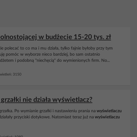
olnostojącej w budżecie 15-20 tys. zł
ie polecać to co ma i mu działa, tylko fajnie byłoby przy tym
buję pomóc w wyborze nieco bardziej, bo sam ostatnio
żetem i podobną "niechęcią" do wymienionych firm. No...
ietleń: 3150
rzałki nie działa wyświetlacz?
grzałka. Po wymianie grzałki i nastawieniu prania na
wyświetlaczu
działały przyciski dotykowe. Natomiast teraz już na
wyświetlaczu