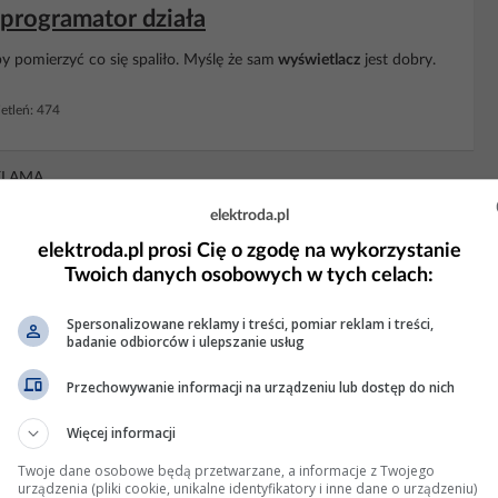
programator działa
y pomierzyć co się spaliło. Myślę że sam
wyświetlacz
jest dobry.
tleń: 474
KLAMA
elektroda.pl
elektroda.pl prosi Cię o zgodę na wykorzystanie
Twoich danych osobowych w tych celach:
Spersonalizowane reklamy i treści, pomiar reklam i treści,
badanie odbiorców i ulepszanie usług
Przechowywanie informacji na urządzeniu lub dostęp do nich
Więcej informacji
Twoje dane osobowe będą przetwarzane, a informacje z Twojego
urządzenia (pliki cookie, unikalne identyfikatory i inne dane o urządzeniu)