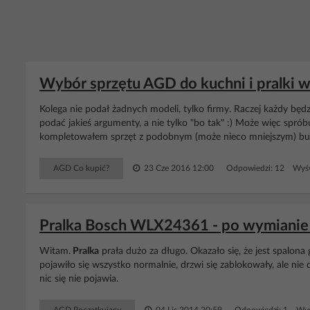
Wybór sprzętu AGD do kuchni i pralki w
Kolega nie podał żadnych modeli, tylko firmy. Raczej każdy będz
podać jakieś argumenty, a nie tylko "bo tak" :) Może więc spró
kompletowałem sprzęt z podobnym (może nieco mniejszym) bud
AGD Co kupić?
23 Cze 2016 12:00
Odpowiedzi: 12 Wyśw
Pralka Bosch WLX24361 - po wymianie g
Witam.
Pralka
prała dużo za długo. Okazało się, że jest spalona 
pojawiło się wszystko normalnie, drzwi się zablokowały, ale nie 
nic się nie pojawia.