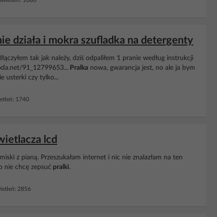
wietleń: 1080
e działa i mokra szufladka na detergenty
dłączyłem tak jak należy, dziś odpaliłem 1 pranie według instrukcji
troda.net/91_12799653...
Pralka
nowa, gwarancja jest, no ale ja bym
e usterki czy tylko...
tleń: 1740
wietlacza lcd
 miski z pianą. Przeszukałam internet i nic nie znalazłam na ten
o nie chcę zepsuć
pralki
.
etleń: 2856