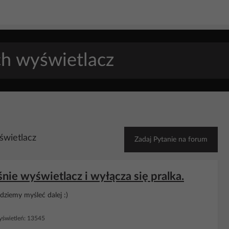
świetlacz
Zadaj Pytanie na forum
e wyświetlacz i wyłącza się pralka.
ziemy myśleć dalej :)
świetleń: 13545