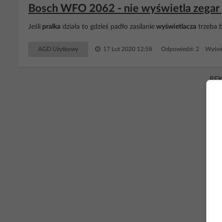
Bosch WFO 2062 - nie wyświetla zegar 
Jeśli
pralka
działa to gdzieś padło zasilanie
wyświetlacza
trzeba b
AGD Użytkowy
17 Lut 2020 12:58
Odpowiedzi: 2 Wyświe
RE