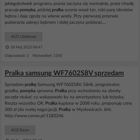
jakiegokolwiek programu prania zaczyna się normalnie, przez chwilę
pracuje
pompka
, później
pralka
ocenia wsad tzn. robi parę obrotów
bębna i daje zgodę na wlanie wody. Przy pierwszej przerwie
pobierania zakręci bębnem i dalej zaczyna pobierać,...
AGD Użytkowy
30 Maj 2023 04:47
Odpowiedzi: 3 Wyświetleń: 1350
Pralka samsung WF7602S8V sprzedam
Sprzedam
pralkę
Samsung WF7602S8V. Silnik, programator,
grzałka,
pompka
sprawna.
Pralka
przy wchodzeniu na obroty
zaczęła stukać co wskazywało by na amortyzatory lub łożyska.
Reszta wszystko OK.
Pralka
kupiona w 2008 roku. proponuję cenę
500 zł (do małej negocjacji).
Pralka
w Mysłowicach. link:
http://www.ceneo.pl/1183246
AGD Bazar