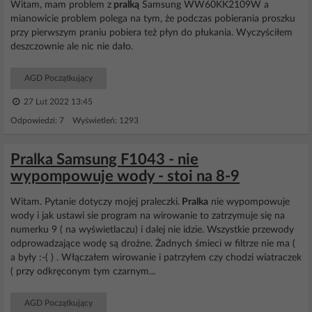
Witam, mam problem z
pralką
Samsung WW60KK2109W a
mianowicie problem polega na tym, że podczas pobierania proszku
przy pierwszym praniu pobiera też płyn do płukania. Wyczyściłem
deszczownie ale nic nie dało.
AGD Początkujący
27 Lut 2022 13:45
Odpowiedzi: 7 Wyświetleń: 1293
Pralka Samsung F1043 - nie
wypompowuje wody - stoi na 8-9
Witam. Pytanie dotyczy mojej praleczki.
Pralka
nie wypompowuje
wody i jak ustawi sie program na wirowanie to zatrzymuje się na
numerku 9 ( na wyświetlaczu) i dalej nie idzie. Wszystkie przewody
odprowadzające wodę są drożne. Żadnych śmieci w filtrze nie ma (
a były :-( ) . Włączałem wirowanie i patrzyłem czy chodzi wiatraczek
( przy odkręconym tym czarnym...
AGD Początkujący