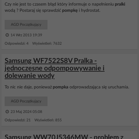
Czy nie jest to czasem błąd który informuje o napełnieniu
pralki
wodą ? Postaraj się sprawdzić
pompkę
i hydrostat.
AGD Początkujący
14 Wrz 2013 19:39
Odpowiedzi: 4 Wyświetleń: 7632
Samsung WF7522S8V Pralka -
jednoczesne odpompowywanie i
dolewanie wody
To nic nie daje, ponieważ
pompka
odprowadzająca się uruchamia.
AGD Początkujący
23 Maj 2024 05:08
Odpowiedzi: 21 Wyświetleń: 855
Samsung WW70J5346MW - problem z