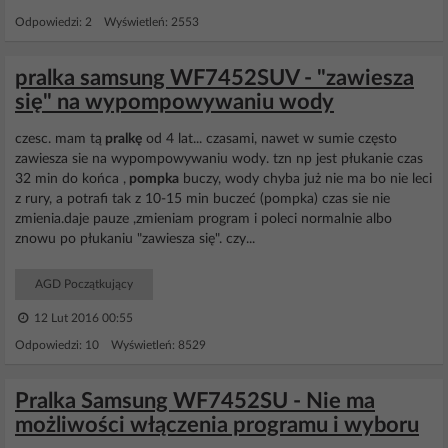
Odpowiedzi: 2 Wyświetleń: 2553
pralka samsung WF7452SUV - "zawiesza
się" na wypompowywaniu wody
czesc. mam tą
pralkę
od 4 lat... czasami, nawet w sumie często
zawiesza sie na wypompowywaniu wody. tzn np jest płukanie czas
32 min do końca ,
pompka
buczy, wody chyba już nie ma bo nie leci
z rury, a potrafi tak z 10-15 min buczeć (pompka) czas sie nie
zmienia.daje pauze ,zmieniam program i poleci normalnie albo
znowu po płukaniu "zawiesza się". czy...
AGD Początkujący
12 Lut 2016 00:55
Odpowiedzi: 10 Wyświetleń: 8529
Pralka Samsung WF7452SU - Nie ma
możliwości włączenia programu i wyboru