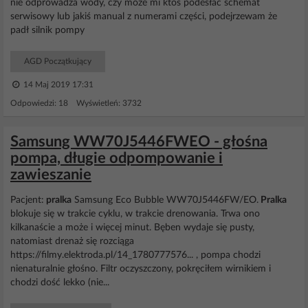
nie odprowadza wody, czy może mi ktoś podesłać schemat
serwisowy lub jakiś manual z numerami części, podejrzewam że
padł silnik pompy
AGD Początkujący
14 Maj 2019 17:31
Odpowiedzi: 18 Wyświetleń: 3732
Samsung WW70J5446FWEO - głośna
pompa, długie odpompowanie i
zawieszanie
Pacjent:
pralka
Samsung Eco Bubble WW70J5446FW/EO.
Pralka
blokuje się w trakcie cyklu, w trakcie drenowania. Trwa ono
kilkanaście a może i więcej minut. Bęben wydaje się pusty,
natomiast drenaż się rozciąga
https://filmy.elektroda.pl/14_1780777576... , pompa chodzi
nienaturalnie głośno. Filtr oczyszczony, pokręciłem wirnikiem i
chodzi dość lekko (nie...