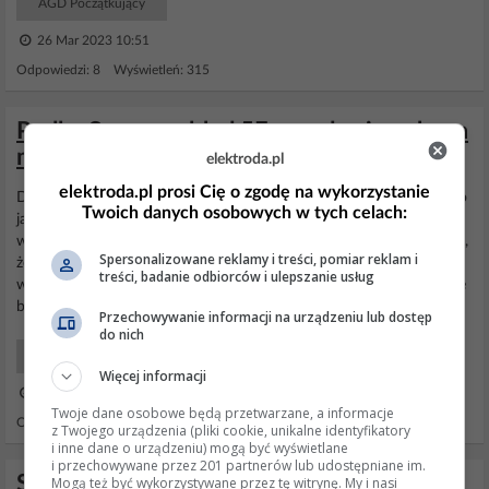
AGD Początkujący
26 Mar 2023 10:51
Odpowiedzi: 8 Wyświetleń: 315
Pralka Samsung błąd 5E - woda nie spływa
mimo wymiany pompy i czyszczenia
elektroda.pl
elektroda.pl prosi Cię o zgodę na wykorzystanie
Do sprawdzenia filtr z kulką bedący w ścianie - jeśli jest sprężyna to
Twoich danych osobowych w tych celach:
ją wyrzucić. Jeśli jest kulka w wężu "zbiornik - filtr" to kulkę też
wyrzucić, bo ona potrafi tak mocno przyciskac odpływ w zbiorniku,
Spersonalizowane reklamy i treści, pomiar reklam i
że
pompka
nie daje rady zassać wody. Dodatkowo w tych
pralkach
treści, badanie odbiorców i ulepszanie usług
wkład filtra dochodzi do końcowej ścianki
pompki
tak, że pozostaje
bardzo małą szczelinka,...
Przechowywanie informacji na urządzeniu lub dostęp
do nich
AGD Początkujący
Więcej informacji
06 Lis 2013 13:10
Twoje dane osobowe będą przetwarzane, a informacje
Odpowiedzi: 9 Wyświetleń: 19476
z Twojego urządzenia (pliki cookie, unikalne identyfikatory
i inne dane o urządzeniu) mogą być wyświetlane
i przechowywane przez 201 partnerów lub udostępniane im.
Samsung WM1255AGS/XEO - błąd 4E 1
Mogą też być wykorzystywane przez tę witrynę. My i nasi