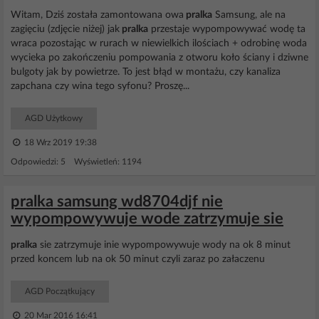
Witam, Dziś została zamontowana owa
pralka
Samsung, ale na
zagięciu (zdjęcie niżej) jak
pralka
przestaje wypompowywać wodę ta
wraca pozostając w rurach w niewielkich ilościach + odrobinę woda
wycieka po zakończeniu pompowania z otworu koło ściany i dziwne
bulgoty jak by powietrze. To jest błąd w montażu, czy kanaliza
zapchana czy wina tego syfonu? Proszę...
AGD Użytkowy
18 Wrz 2019 19:38
Odpowiedzi: 5 Wyświetleń: 1194
pralka samsung wd8704djf nie
wypompowywuje wode zatrzymuje sie
pralka
sie zatrzymuje inie wypompowywuje wody na ok 8 minut
przed koncem lub na ok 50 minut czyli zaraz po załaczenu
AGD Początkujący
20 Mar 2016 16:41