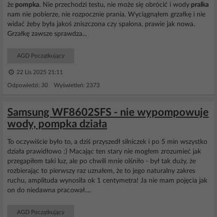
że
pompka
. Nie przechodzi testu, nie może się obrócić i wody
pralka
nam nie pobierze, nie rozpocznie prania. Wyciągnąłem grzałkę i nie
widać żeby była jakoś zniszczona czy spalona, prawie jak nowa.
Grzałkę zawsze sprawdza...
AGD Początkujący
22 Lis 2025 21:11
Odpowiedzi: 30 Wyświetleń: 2373
Samsung WF8602SFS - nie wypompowuje
wody, pompka działa
To oczywiście było to, a dziś przyszedł silniczek i po 5 min wszystko
działa prawidłowo :) Macając ten stary nie mogłem zrozumieć jak
przegapiłem taki luz, ale po chwili mnie olśniło - był tak duży, że
rozbierając to pierwszy raz uznałem, że to jego naturalny zakres
ruchu, amplituda wynosiła ok 1 centymetra! Ja nie mam pojęcia jak
on do niedawna pracował....
AGD Początkujący