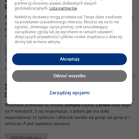
partnerzy możemy używać dokładnych danych
przy suszeniu, co robić?
geolokalizacyjnych.
Lista partnerów
Niektórzy dostawcy mogą przetwarzać Twoje dane osobowe
Racja,moja wina. Po dłuższej obserwacji procesu prania to
pralka
na
na podstawie uzasadnionego interesu. Możesz się na to nie
nowym elektrozaworze nawet podczas wirowania puszczą wodę
zgodzić, zmieniając opcje poniżej. Link umożliwiający
tym karbowanym wężykiem a
pompka
ją odpompowywuje. Moduł
zarządzanie zgodą lub jej wycofanie w ramach ustawień
sterujący jest uszkodzony czy o ci chodzi?
dotyczących prywatności i plików cookie znajdziesz u dołu tej
strony lub w menu witryny.
AGD Początkujący
Akceptuję
04 Mar 2024 15:19
Odpowiedzi: 31 Wyświetleń: 1011
Odrzuć wszystko
Samsung p1053 - PralkaSamsung p1053
Zarządzaj opcjami
nie wypompowuje wody
Wszystkie przewody są drożne,
pompka
czysta, a
pralka
dalej staje
na 9 minutach, 1 raz wypompuje, a potem jak ma dalej
wypompować to tyrkocze i silniczek bardzo się grzeje (aż gorący) i
tyrkocze. A jest napewno sprawny
AGD Początkujący