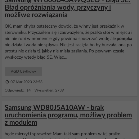
Samsung WF806U4SAWQ3EO - Błąd 5E:
Błąd opróżniania wody, przyczyny i
możliwe rozwiązania
OK, mam chyba ostateczny dowód, że winny jest przekaźnik w
sterowniku. Przyczaiłem się i zauważyłem, że
pralka
stoi w miejscu i
nic nie robi w momencie gdy powinna spuszczać wodę ale
pompka
nie działa i woda nie spływa. Nie jest zacięta bo by buczała, ona po
prostu nie działa tj. jakby nie miała zasilania. Po pewnym czasie
wyskoczy wtedy błąd 5E. Więc...
AGD Użytkowy
07 Mar 2023 23:58
Odpowiedzi: 14 Wyświetleń: 2739
Samsung WD80J5A10AW - brak
uruchomienia programu, możliwy problem
z modulem
będę mierzył i sprawdzał Mam taki sam problem w tej pralko-