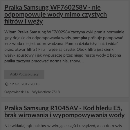
Pralka Samsung WF7602S8V - nie
odpompowuje wody mimo czystych
filtrów i węży
Witam
Pralka
Samsung WF7602S8V zaczyna cykl prania normalnie
,gdy dojdzie do odpompowania wody,
pompka
próbuje pompować
lecz woda nie jest odprowadzana .Pompa działa (słychać i widać
przez otwór filtra ) Filtr i węże są czyste. Obok filtra jest cienki
wężyk spustowy i jak wypuszczę przez niego resztę wody z bębna
pralka
zaczyna pracować normalnie, znowu...
AGD Początkujący
12 Gru 2012 20:13
Odpowiedzi: 14 Wyświetleń: 7518
Pralka Samsung R1045AV - Kod błędu E5,
brak wirowania i wypompowywania wody
Nie wkładaj rąk-palców w wirujące części urządzeń, a co do reszty