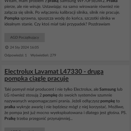
Witam, mam problem z
pralką
Samsung WF70F5E0W2.
Pralka
pierze, ale nie wiruje. Ustawiając na samo wirowanie również nie
załącza się silnik. Po włączeniu kalibracji silnika, silnik nie pracuje.
Pompka
sprawna, spuszcza wodę do końca, szczotki silnika w
idealnym stanie. Czy ktoś miał taki przypadek? Pozdrawiam
AGD Początkujący
24 Sty 2024 16:05
Odpowiedzi: 1 Wyświetleń: 279
Electrolux Lavamat L47330 - druga
pompka ciągle pracuje
Taki pomysł miał producent i nie tylko Electrolux, ale
Samsung
lub
LG również stosują 2
pompkę
do swoich systemów szumnie
nazywanych wspomagaczami prania. Jeżeli odłączysz
pompkę
to
pralka
wykryje awarię i nie będziesz mógł z niej korzystać. Możliwe,
że pompa jest już mocno wyeksploatowana i dlatego jest głośna. PS.
Pralkę
trzeba przegonić przynajmniej...