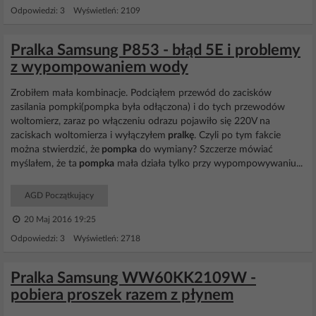
Odpowiedzi: 3 Wyświetleń: 2109
Pralka Samsung P853 - błąd 5E i problemy
z wypompowaniem wody
Zrobiłem mała kombinacje. Podciąłem przewód do zacisków
zasilania pompki(pompka była odłączona) i do tych przewodów
woltomierz, zaraz po włączeniu odrazu pojawiło się 220V na
zaciskach woltomierza i wyłączyłem
pralkę
. Czyli po tym fakcie
można stwierdzić, że
pompka
do wymiany? Szczerze mówiać
myślałem, że ta
pompka
mała działa tylko przy wypompowywaniu...
AGD Początkujący
20 Maj 2016 19:25
Odpowiedzi: 3 Wyświetleń: 2718
Pralka Samsung WW60KK2109W -
pobiera proszek razem z płynem