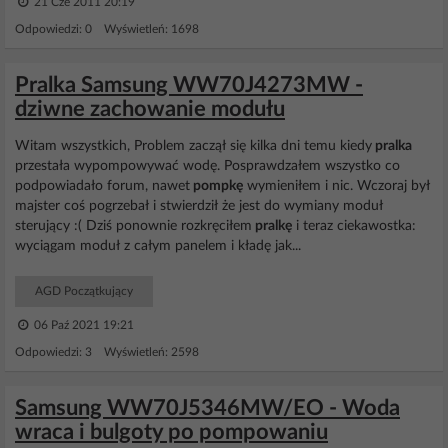
21 Cze 2011 20:19
Odpowiedzi: 0 Wyświetleń: 1698
Pralka Samsung WW70J4273MW -
dziwne zachowanie modułu
Witam wszystkich, Problem zaczął się kilka dni temu kiedy
pralka
przestała wypompowywać wodę. Posprawdzałem wszystko co
podpowiadało forum, nawet
pompkę
wymieniłem i nic. Wczoraj był
majster coś pogrzebał i stwierdził że jest do wymiany moduł
sterujący :( Dziś ponownie rozkręciłem
pralkę
i teraz ciekawostka:
wyciągam moduł z całym panelem i kładę jak...
AGD Początkujący
06 Paź 2021 19:21
Odpowiedzi: 3 Wyświetleń: 2598
Samsung WW70J5346MW/EO - Woda
wraca i bulgoty po pompowaniu