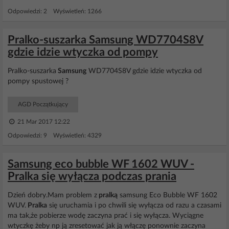
Odpowiedzi: 2 Wyświetleń: 1266
Pralko-suszarka Samsung WD7704S8V
gdzie idzie wtyczka od pompy
Pralko-suszarka
Samsung
WD7704S8V gdzie idzie wtyczka od
pompy spustowej ?
AGD Początkujący
21 Mar 2017 12:22
Odpowiedzi: 9 Wyświetleń: 4329
Samsung eco bubble WF 1602 WUV -
Pralka się wyłącza podczas prania
Dzień dobry.Mam problem z
pralką
samsung Eco Bubble WF 1602
WUV.
Pralka
się uruchamia i po chwili się wyłącza od razu a czasami
ma tak,że pobierze wodę zaczyna prać i się wyłącza. Wyciągne
wtyczkę żeby np ją zresetować jak ją włączę ponownie zaczyna