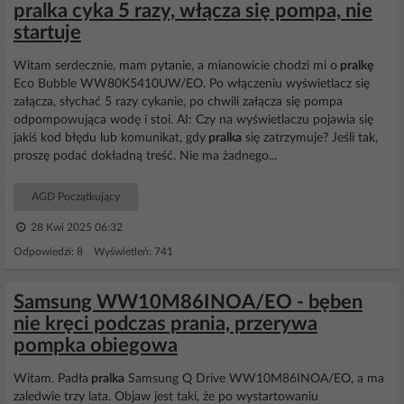
pralka cyka 5 razy, włącza się pompa, nie
startuje
Witam serdecznie, mam pytanie, a mianowicie chodzi mi o
pralkę
Eco Bubble WW80K5410UW/EO. Po włączeniu wyświetlacz się
załącza, słychać 5 razy cykanie, po chwili załącza się pompa
odpompowująca wodę i stoi. AI: Czy na wyświetlaczu pojawia się
jakiś kod błędu lub komunikat, gdy
pralka
się zatrzymuje? Jeśli tak,
proszę podać dokładną treść. Nie ma żadnego...
AGD Początkujący
28 Kwi 2025 06:32
Odpowiedzi: 8 Wyświetleń: 741
Samsung WW10M86INOA/EO - bęben
nie kręci podczas prania, przerywa
pompka obiegowa
Witam. Padła
pralka
Samsung Q Drive WW10M86INOA/EO, a ma
zaledwie trzy lata. Objaw jest taki, że po wystartowaniu