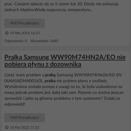
prać. Czasami ząłaczy się za 5 razem lub 20. Diody nie pokazują
żadnych błędów.Wodę wypuszcza, temperatura...
AGD Początkujący
19 Wrz 2016 16:13
Odpowiedzi: 0 Wyświetleń: 5685
Pralka Samsung WW90M74HN2A/EO nie
pobiera płynu z dozownika
Cześć mam problem z
pralką
Samsung WW90M74HN2A/EO SN
0U4A5ADMA00163L,
pralka
nie pobiera płynu z szuflady.
Wymieniona została pompa z uwagi na to, że była uszkodzona na
nową jednak problem jest dalej taki sam. Pytanie co można jeszcze
sprawdzić i jakie są główne problemy z tym systemem? Dzięki za
odpowiedź!
AGD Początkujący
16 Paź 2022 11:32