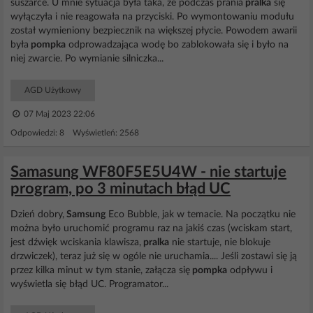
suszarce. U mnie sytuacja była taka, że podczas prania
pralka
się
wyłączyła i nie reagowała na przyciski. Po wymontowaniu modułu
został wymieniony bezpiecznik na większej płycie. Powodem awarii
była
pompka
odprowadzająca wodę bo zablokowała się i było na
niej zwarcie. Po wymianie silniczka...
AGD Użytkowy
07 Maj 2023 22:06
Odpowiedzi: 8 Wyświetleń: 2568
Samasung WF80F5E5U4W - nie startuje
program, po 3 minutach błąd UC
Dzień dobry,
Samsung
Eco Bubble, jak w temacie. Na początku nie
można było uruchomić programu raz na jakiś czas (wciskam start,
jest dźwięk wciskania klawisza,
pralka
nie startuje, nie blokuje
drzwiczek), teraz już się w ogóle nie uruchamia.... Jeśli zostawi się ją
przez kilka minut w tym stanie, załącza się
pompka
odpływu i
wyświetla się błąd UC. Programator...