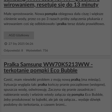
wirowaniem, resetuje się do 13 minuty
Małe sprostowanie. Nowa
pompka
obiegowa dała ciszę i większe
ciśnienie wody, przez co po 3 razach próby załączenia płukania z
wirowaniem coś się odblokowało i
pralka
teraz działa prawidłowo.
AGD Użytkowy
27 Sty 2025 06:26
Odpowiedzi: 8 Wyświetleń: 756
Pralka Samsung WW70K5213WW -
terkotanie pompki Eco Bubble
Cześć, mam niewielki problem z moją nową
pralką
(ma miesiąc).
Sytuacja wygląda tak:
pralka
kończy pranie początkowe (wstępne),
spuszcza wodę, odwirowuję. Zaczyna się pranie zasadnicze i
nabieranie wody i właśnie wtedy załącza się
pompka
Eco Bubble,
żeby produkować te bąbelki, ale jak się załącza... wydaje dźwięk
podobny do terkotania, a czasem brzmi...