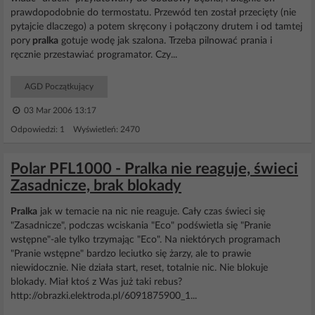
prawdopodobnie do termostatu. Przewód ten został przecięty (nie
pytajcie dlaczego) a potem skręcony i połączony drutem i od tamtej
pory
pralka
gotuje wodę jak szalona. Trzeba pilnować prania i
ręcznie przestawiać programator. Czy...
AGD Początkujący
03 Mar 2006 13:17
Odpowiedzi: 1 Wyświetleń: 2470
Polar PFL1000 - Pralka nie reaguje, świeci
Zasadnicze, brak blokady
Pralka
jak w temacie na nic nie reaguje. Cały czas świeci się
"Zasadnicze", podczas wciskania "Eco" podświetla się "Pranie
wstępne"-ale tylko trzymając "Eco". Na niektórych programach
"Pranie wstępne" bardzo leciutko się żarzy, ale to prawie
niewidocznie. Nie działa start, reset, totalnie nic. Nie blokuje
blokady. Miał ktoś z Was już taki rebus?
http://obrazki.elektroda.pl/6091875900_1...