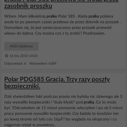
zasobnik proszku
Witam. Mam kilkuletnią
pralke
Polar 585 . Kiedy
pralka
pobiera
wode to po pewnym czasie przelewa sie przez zbiornik na proszek .
Domyślam się, że jest zanieczyszczony przez proszek przewód
wlewu do bębna. Czy można coś z ty zrobić? Pozdrawiam.
AGD Użytkowy
16 Sty 2010 14:03
Odpowiedzi: 6 Wyświetleń: 6389
Polar PDG585 Gracja. Trzy razy poszły
bezpieczniki.
Dziś stwierdziłem fakt podczas prania nie byłoby nic dziwnego ale 3
razy wywaliło bezpieczniki i "duże błyski" pod
pralką
.Co to może
być ?Odczekałem ok 15 minut ponownie właczyłem i po ok.5 minut
pracy ponownie wywaliło bezpieczniki .Czy będzie to kondzior ten
po lewej stronie od tyłu cos 16µF? bo wyglada na okopcony i co
najgorsze wisiał w powietrzu...