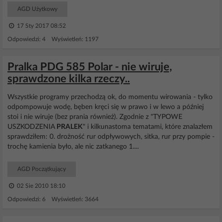
AGD Użytkowy
17 Sty 2017 08:52
Odpowiedzi: 4 Wyświetleń: 1197
Pralka PDG 585 Polar - nie wiruje,
sprawdzone kilka rzeczy..
Wszystkie programy przechodzą ok, do momentu wirowania - tylko
odpompowuje wodę, bęben kręci się w prawo i w lewo a później
stoi i nie wiruje (bez prania również). Zgodnie z "TYPOWE
USZKODZENIA
PRALEK
" i kilkunastoma tematami, które znalazłem
sprawdziłem: 0. drożność rur odpływowych, sitka, rur przy pompie -
trochę kamienia było, ale nic zatkanego 1....
AGD Początkujący
02 Sie 2010 18:10
Odpowiedzi: 6 Wyświetleń: 3664