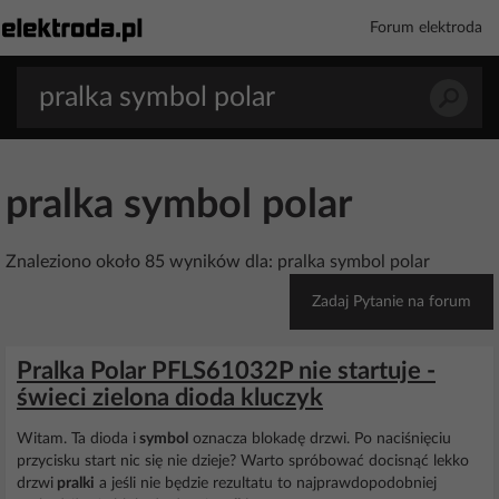
Forum elektroda
pralka symbol polar
Znaleziono około 85 wyników dla: pralka symbol polar
Zadaj Pytanie na forum
Pralka Polar PFLS61032P nie startuje -
świeci zielona dioda kluczyk
Witam. Ta dioda i
symbol
oznacza blokadę drzwi. Po naciśnięciu
przycisku start nic się nie dzieje? Warto spróbować docisnąć lekko
drzwi
pralki
a jeśli nie będzie rezultatu to najprawdopodobniej