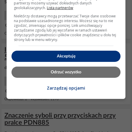
Simmering 35/65x11/15
partnerzy możemy używać dokładnych danych
geolokalizacyjnych.
Lista partnerów
Niektórzy dostawcy mogą przetwarzać Twoje dane osobowe
AGD Retro
na podstawie uzasadnionego interesu. Możesz się na to nie
zgodzić, zmieniając opcje poniżej. Link umożliwiający
15 Maj 2006 19:19
zarządzanie zgodą lub jej wycofanie w ramach ustawień
Odpowiedzi: 4 Wyświetleń: 2758
dotyczących prywatności i plików cookie znajdziesz u dołu tej
strony lub w menu witryny.
Instrukcja obsługi pralki Polar Diana P-
565E - znaczenie symboli na pokrętle
Akceptuję
dziekuje bardzo zalink jest tu wszystko :-)))) Pozdrawiam
Odrzuć wszystko
Schematu/instrukcji/artykułu
Zarządzaj opcjami
13 Gru 2005 18:32
Odpowiedzi: 2 Wyświetleń: 1170
Znaczenie syboli przy przyciskach przy
pralce PDN885