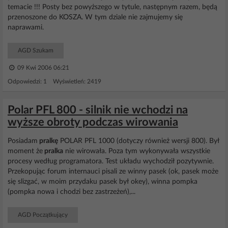
temacie !!! Posty bez powyższego w tytule, następnym razem, będą
przenoszone do KOSZA. W tym dziale nie zajmujemy się
naprawami.
AGD Szukam
09 Kwi 2006 06:21
Odpowiedzi: 1 Wyświetleń: 2419
Polar PFL 800 - silnik nie wchodzi na
wyższe obroty podczas wirowania
Posiadam
pralkę
POLAR PFL 1000 (dotyczy również wersji 800). Był
moment że
pralka
nie wirowała. Poza tym wykonywała wszystkie
procesy według programatora. Test układu wychodził pozytywnie.
Przekopując forum internauci pisali ze winny pasek (ok, pasek może
się slizgać, w moim przydaku pasek był okey), winna pompka
(pompka nowa i chodzi bez zastrzeżeń),...
AGD Początkujący