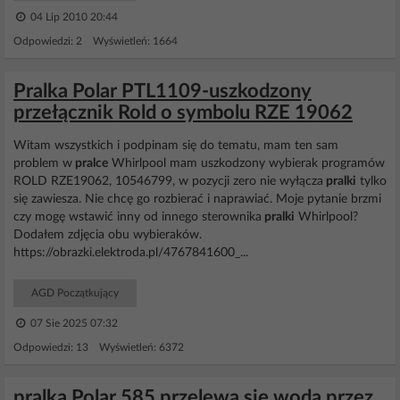
04 Lip 2010 20:44
Odpowiedzi: 2 Wyświetleń: 1664
Pralka Polar PTL1109-uszkodzony
przełącznik Rold o symbolu RZE 19062
Witam wszystkich i podpinam się do tematu, mam ten sam
problem w
pralce
Whirlpool mam uszkodzony wybierak programów
ROLD RZE19062, 10546799, w pozycji zero nie wyłącza
pralki
tylko
się zawiesza. Nie chcę go rozbierać i naprawiać. Moje pytanie brzmi
czy mogę wstawić inny od innego sterownika
pralki
Whirlpool?
Dodałem zdjęcia obu wybieraków.
https://obrazki.elektroda.pl/4767841600_...
AGD Początkujący
07 Sie 2025 07:32
Odpowiedzi: 13 Wyświetleń: 6372
pralka Polar 585 przelewa sie woda przez