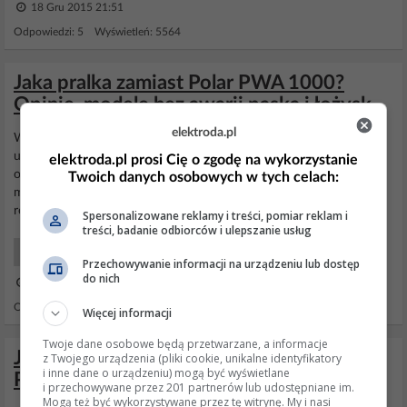
18 Gru 2015 21:51
Odpowiedzi: 5 Wyświetleń: 5564
Jaka pralka zamiast Polar PWA 1000?
Opinie, modele bez awarii paska i łożysk
elektroda.pl
Witam ja właśnie żegnam
Polara
PWA 1000 po 5 latach
użytkowania i nie żałuję bo to był koszmar też spadał pasek
elektroda.pl prosi Cię o zgodę na wykorzystanie
oczywiście: http://www.elektroda.pl/rtvforum/polar-p... PAROL
Twoich danych osobowych w tych celach:
masz rację pomogło wysunięcie silnika (fachowiec miał 10 min
roboty)
symbol
paska też się zgadza ale są zastępcze nawet...
Spersonalizowane reklamy i treści, pomiar reklam i
treści, badanie odbiorców i ulepszanie usług
RTV Co kupić?
Przechowywanie informacji na urządzeniu lub dostęp
do nich
30 Kwi 2006 18:57
Odpowiedzi: 9 Wyświetleń: 3163
Więcej informacji
Twoje dane osobowe będą przetwarzane, a informacje
Jak wymienić łożyska w pralce Polar
z Twojego urządzenia (pliki cookie, unikalne identyfikatory
i inne dane o urządzeniu) mogą być wyświetlane
PDG585? Symbol i firma łożysk
i przechowywane przez 201 partnerów lub udostępniane im.
Mogą też być wykorzystywane przez tę witrynę. My i nasi