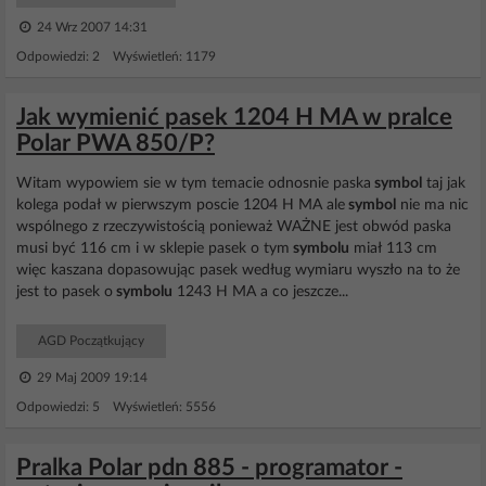
24 Wrz 2007 14:31
Odpowiedzi: 2 Wyświetleń: 1179
Jak wymienić pasek 1204 H MA w pralce
Polar PWA 850/P?
Witam wypowiem sie w tym temacie odnosnie paska
symbol
taj jak
kolega podał w pierwszym poscie 1204 H MA ale
symbol
nie ma nic
wspólnego z rzeczywistością ponieważ WAŻNE jest obwód paska
musi być 116 cm i w sklepie pasek o tym
symbolu
miał 113 cm
więc kaszana dopasowując pasek według wymiaru wyszło na to że
jest to pasek o
symbolu
1243 H MA a co jeszcze...
AGD Początkujący
29 Maj 2009 19:14
Odpowiedzi: 5 Wyświetleń: 5556
Pralka Polar pdn 885 - programator -