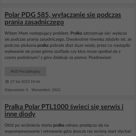
Polar PDG 585, wyłączanie sie podczas
prania zasadniczego
Witam Mam nastepujący problem:
Pralka
zatrzymuje sie/ wylacza
sie podczas prania zasadniczego. Dwukrotnie równiez zdażyło sie, ze
podczas plukania
pralka
pobrała zbyt duzo wody, przez co nastapilo
wylewanie sie przez górna szuflade czy ktos moze spotkal sie z
czyms podobnym? z góry dziekuje za pomoc Pozdrawiam
AGD Początkujący
27 Sie 2010 19:46
Odpowiedzi: 4 Wyświetleń: 2022
Pralka Polar PTL1000 świeci się serwis i
inne diody
Otóż po wciśnieciu startu
pralka
odrazu przełącza się na
wypompowywanie i wirowanie gdzy jeszcze raz wcisnę start słychać