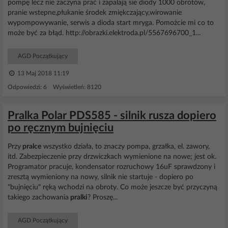
pompę lecz nie zaczyna prać i zapalają sie diody 1000 obrotów,
pranie wstepne,płukanie środek zmiękczający,wirowanie
wypompowywanie, serwis a dioda start mryga. Pomożcie mi co to
może być za błąd. http://obrazki.elektroda.pl/5567696700_1...
AGD Początkujący
13 Maj 2018 11:19
Odpowiedzi: 6 Wyświetleń: 8120
Pralka Polar PDS585 - silnik rusza dopiero
po ręcznym bujnięciu
Przy
pralce
wszystko działa, to znaczy pompa, grzałka, el. zawory,
itd. Zabezpieczenie przy drzwiczkach wymienione na nowe; jest ok.
Programator pracuje, kondensator rozruchowy 16uF sprawdzony i
zresztą wymieniony na nowy, silnik nie startuje - dopiero po
"bujnięciu" ręką wchodzi na obroty. Co może jeszcze być przyczyną
takiego zachowania
pralki
? Proszę...
AGD Początkujący