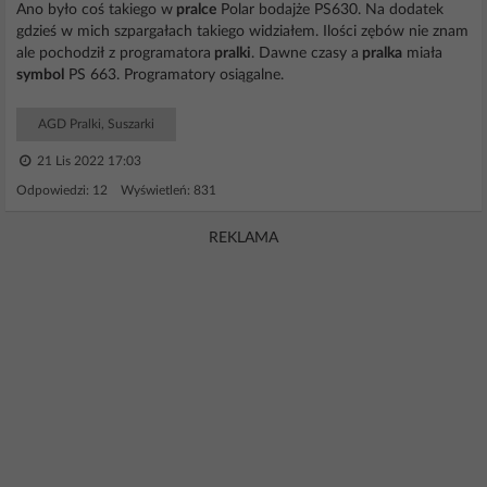
Ano było coś takiego w
pralce
Polar bodajże PS630. Na dodatek
gdzieś w mich szpargałach takiego widziałem. Ilości zębów nie znam
ale pochodził z programatora
pralki
. Dawne czasy a
pralka
miała
symbol
PS 663. Programatory osiągalne.
AGD Pralki, Suszarki
21 Lis 2022 17:03
Odpowiedzi: 12 Wyświetleń: 831
REKLAMA