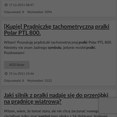
17 Lis 2011 08:47
Odpowiedzi: 8 Wyświetleń: 5096
[Kupię] Prądniczkę tachometryczną pralki
Polar PTL 800.
Witam! Poszukuję prądniczki tachometrycznej
pralki
Polar PTL 800.
Niestety nie znam żadnego
symbolu
, jedynie model
pralki
.
Pozdrawiam!
AGD Bazar
19 Lis 2011 23:46
Odpowiedzi: 8 Wyświetleń: 3322
Jaki silnik z pralki nadaje się do przeróbki
na prądnicę wiatrową?
Witam, wiem, że temat stary, ale nie chcę zaczynać nowego, bo
chciałbym tylko znać
symbol
tego silnika z 54 żłobkami. Najlepiej