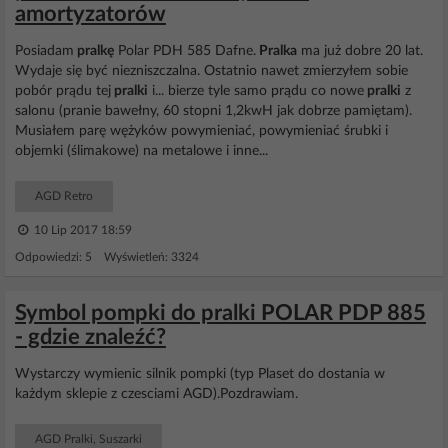
amortyzatorów
Posiadam
pralkę
Polar PDH 585 Dafne.
Pralka
ma już dobre 20 lat.
Wydaje się być niezniszczalna. Ostatnio nawet zmierzyłem sobie
pobór prądu tej
pralki
i... bierze tyle samo prądu co nowe
pralki
z
salonu (pranie bawełny, 60 stopni 1,2kwH jak dobrze pamiętam).
Musiałem parę wężyków powymieniać, powymieniać śrubki i
objemki (ślimakowe) na metalowe i inne...
AGD Retro
10 Lip 2017 18:59
Odpowiedzi: 5 Wyświetleń: 3324
Symbol pompki do pralki POLAR PDP 885
- gdzie znaleźć?
Wystarczy wymienic silnik pompki (typ Plaset do dostania w
każdym sklepie z czesciami AGD).Pozdrawiam.
AGD Pralki, Suszarki