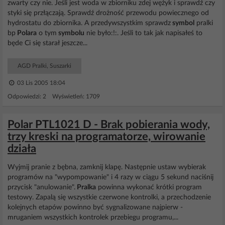
zwarty czy nie. Jeśli jest woda w zbiorniku zdej wężyk i sprawdź czy
styki się przłączają. Sprawdź drożność przewodu powiecznego od
hydrostatu do zbiornika. A przedywszystkim sprawdz
symbol
pralki
bp
Polara
o tym
symbolu
nie było:!:. Jeśli to tak jak napisałeś to
będe Ci się starał jeszcze...
AGD Pralki, Suszarki
03 Lis 2005 18:04
Odpowiedzi: 2 Wyświetleń: 1709
Polar PTL1021 D - Brak pobierania wody,
trzy kreski na programatorze, wirowanie
działa
Wyjmij pranie z bębna, zamknij klapę. Następnie ustaw wybierak
programów na "wypompowanie" i 4 razy w ciągu 5 sekund naciśnij
przycisk "anulowanie".
Pralka
powinna wykonać krótki program
testowy. Zapalą się wszystkie czerwone kontrolki, a przechodzenie
kolejnych etapów powinno być sygnalizowane najpierw -
mruganiem wszystkich kontrolek przebiegu programu,...