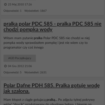
23 Maj 2010 17:26
Odpowiedzi: 1 Wyświetleń: 1867
pralka polar PDC 585 - pralka PDC 585 nie
chodzi pompka wody
Witam mam pytanie
pralka
Polar PDC 585 nie chodzi w niej
pompka wody sprawdzałem pompkę i jest nie wiem czy to
programator czy coś innego
AGD Początkujący
04 Gru 2012 21:06
Odpowiedzi: 5 Wyświetleń: 2631
Polar Dafne PDH 585. Pralka gotuje wodę
jak szalona.
Mam kłopot z ciągle gotujacą
pralką
... Po zdjęciu tylnej pokrywy
widać "drucik" przylutowany do obudowy bębna, i biegnie on