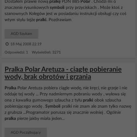
Dostałem prawie nową
pralkę
PDN 885
Polar
. Chodzi mi o
znaczenie rysunkowych
symboli
przy przyciskach . Może ktoś z
szanownych Kolegów jest w posiadaniu instrukcji obsługi czy coś
wtym stylu tejże
pralki
. Pozdrawiam
AGD Szukam
18 Maj 2008 22:19
Odpowiedzi: 1 Wyświetleń: 3271
Pralka Polar Aretuza - ciągłe pobieranie
wody, brak obrotów i grzania
Pralka
Polar Aretuza pobiera ciągle wodę, nie kręci, nie grzeje i nie
oddaje tej wody ... Przy nadmiernym pobraniu wody , wylewa się
ona z kawałka gumowego szlaucha z tyłu
pralki
obok szlaucha
pobierającego wodę .
Symboli
pralki nie znam ale znam tylko nazwę
z grubsza ...Programator porusza się znacznie wolniej . Ogólnie
pralka
pierze jakby miała jeden...
AGD Początkujący