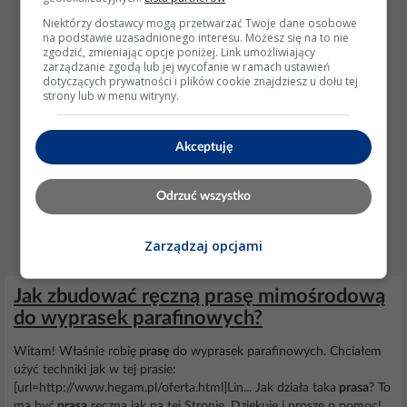
Niektórzy dostawcy mogą przetwarzać Twoje dane osobowe
na podstawie uzasadnionego interesu. Możesz się na to nie
zgodzić, zmieniając opcje poniżej. Link umożliwiający
zarządzanie zgodą lub jej wycofanie w ramach ustawień
dotyczących prywatności i plików cookie znajdziesz u dołu tej
strony lub w menu witryny.
Akceptuję
Odrzuć wszystko
Zarządzaj opcjami
Jak zbudować ręczną prasę mimośrodową
do wyprasek parafinowych?
Witam! Właśnie robię
prasę
do wyprasek parafinowych. Chciałem
użyć techniki jak w tej prasie:
[url=http://www.hegam.pl/oferta.html]Lin... Jak działa taka
prasa
? To
ma być
prasa
ręczna jak na tej Stronie. Dziękuję i proszę o pomoc!