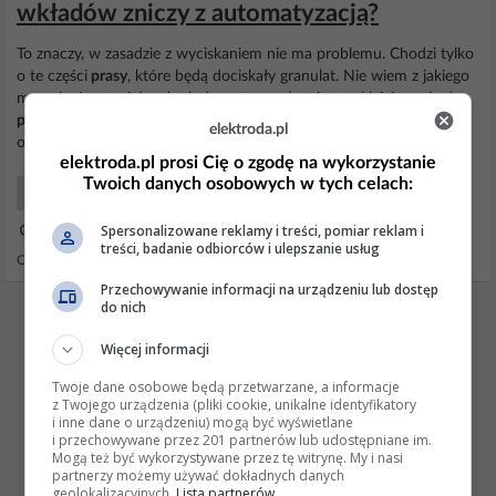
wkładów zniczy z automatyzacją?
To znaczy, w zasadzie z wyciskaniem nie ma problemu. Chodzi tylko
o te części
prasy
, które będą dociskały granulat. Nie wiem z jakiego
mogą być materiału, aby były wytrzymałe, nie przyklejające się do
parafiny
i łatwe w obróbce. Dziękuję za pomoc i proszę o
elektroda.pl
odpowiedź! Pozdrawiam! Kamil
elektroda.pl prosi Cię o zgodę na wykorzystanie
Twoich danych osobowych w tych celach:
Forum Budowlane
Spersonalizowane reklamy i treści, pomiar reklam i
30 Lip 2012 17:47
treści, badanie odbiorców i ulepszanie usług
Odpowiedzi: 36 Wyświetleń: 13398
Przechowywanie informacji na urządzeniu lub dostęp
do nich
REKLAMA
Więcej informacji
Twoje dane osobowe będą przetwarzane, a informacje
z Twojego urządzenia (pliki cookie, unikalne identyfikatory
i inne dane o urządzeniu) mogą być wyświetlane
i przechowywane przez 201 partnerów lub udostępniane im.
Mogą też być wykorzystywane przez tę witrynę. My i nasi
partnerzy możemy używać dokładnych danych
geolokalizacyjnych.
Lista partnerów