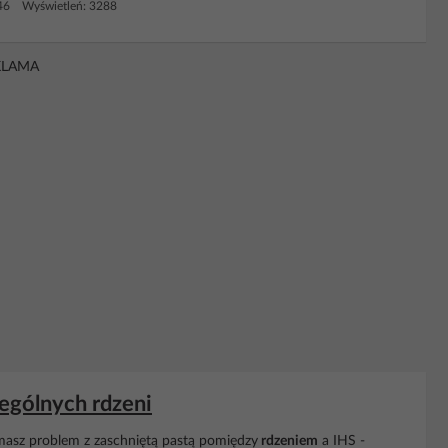
46 Wyświetleń: 3288
KLAMA
ególnych rdzeni
 masz problem z zaschniętą pastą pomiędzy
rdzeniem
a IHS -