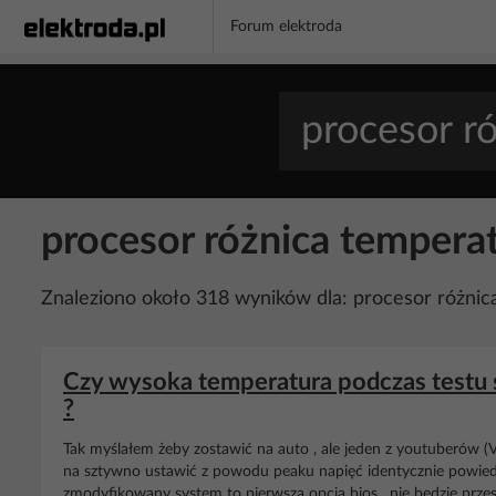
Forum elektroda
procesor różnica tempera
Znaleziono około 318 wyników dla: procesor różnic
Czy wysoka temperatura podczas testu s
?
Tak myślałem żeby zostawić na auto , ale jeden z youtuberów (Vid
na sztywno ustawić z powodu peaku napięć identycznie powiedz
zmodyfikowany system to pierwsza opcja bios , nie będzie przes