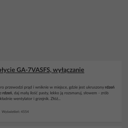
płycie GA-7VASFS, wyłączanie
ro przewodzi prąd i wniknie w miejsce, gdzie jest ukruszony
rdzeń
e
rdzeń
, daj małą ilość pasty, lekko ją rozsmaruj, słowem - zrób
adnie wentylator i grzejnik. Złóż...
 Wyświetleń: 4554