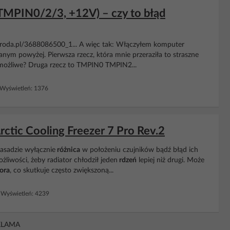
(TMPIN0/2/3, +12V) – czy to błąd
troda.pl/3688086500_1... A więc tak: Włączyłem komputer
ym powyżej. Pierwsza rzecz, która mnie przeraziła to straszne
to możliwe? Druga rzecz to TMPIN0 TMPIN2...
Wyświetleń: 1376
rctic Cooling Freezer 7 Pro Rev.2
asadzie wyłącznie
różnica
w położeniu czujników bądź błąd ich
żliwości, żeby radiator chłodził jeden
rdzeń
lepiej niż drugi. Może
ora
, co skutkuje często zwiększoną...
Wyświetleń: 4239
KLAMA