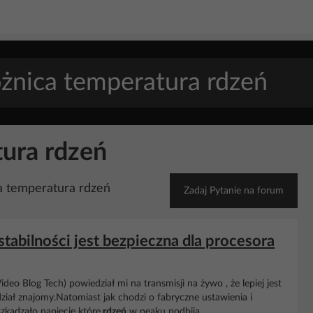
tura rdzeń
a temperatura rdzeń
Zadaj Pytanie na forum
tabilności jest bezpieczna dla procesora
eo Blog Tech) powiedział mi na transmisji na żywo , że lepiej jest
iał znajomy.Natomiast jak chodzi o fabryczne ustawienia i
zkadzało napięcie które
rdzeń
w peaku podbija...