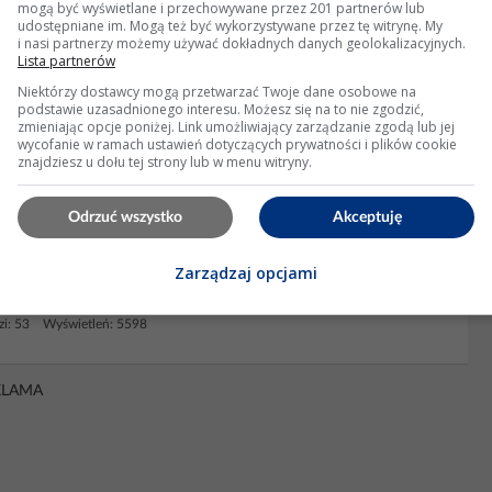
mogą być wyświetlane i przechowywane przez 201 partnerów lub
udostępniane im. Mogą też być wykorzystywane przez tę witrynę. My
i nasi partnerzy możemy używać dokładnych danych geolokalizacyjnych.
Lista partnerów
Niektórzy dostawcy mogą przetwarzać Twoje dane osobowe na
podstawie uzasadnionego interesu. Możesz się na to nie zgodzić,
zmieniając opcje poniżej. Link umożliwiający zarządzanie zgodą lub jej
wycofanie w ramach ustawień dotyczących prywatności i plików cookie
znajdziesz u dołu tej strony lub w menu witryny.
 z Chieftec GPA-500S - czy warto?
Odrzuć wszystko
Akceptuję
nim dowiadywałem ale jak wyszło niestety jest całkowicie nie po
 Możesz próbować kręcić są możliwości chyba że nie zrozumiełem.
Zarządzaj opcjami
ore tak temp. jądra. Jeżeli czujnik na radiatorze...
i: 53 Wyświetleń: 5598
KLAMA