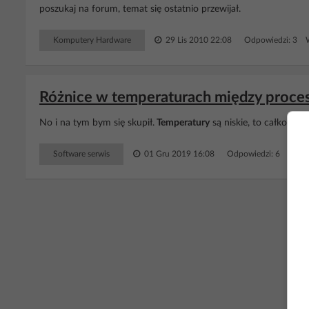
poszukaj na forum, temat się ostatnio przewijał.
Komputery Hardware
29 Lis 2010 22:08
Odpowiedzi: 3 W
Różnice w temperaturach między proces
No i na tym bym się skupił.
Temperatury
są niskie, to całkowity
Software serwis
01 Gru 2019 16:08
Odpowiedzi: 6 Wyświ
RE