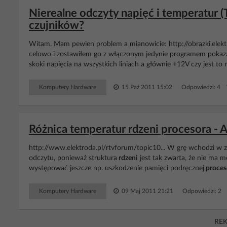
Nierealne odczyty napięć i temperatur 
czujników?
Witam. Mam pewien problem a mianowicie: http://obrazki.elek
celowo i zostawiłem go z włączonym jedynie programem pokazan
skoki napięcia na wszystkich liniach a głównie +12V czy jest 
Komputery Hardware
15 Paź 2011 15:02
Odpowiedzi: 4 
Różnica temperatur rdzeni procesora - A
http://www.elektroda.pl/rtvforum/topic10... W grę wchodzi w z
odczytu, ponieważ struktura
rdzeni
jest tak zwarta, że nie ma mo
występować jeszcze np. uszkodzenie pamięci podręcznej
proces
Komputery Hardware
09 Maj 2011 21:21
Odpowiedzi: 2 
RE