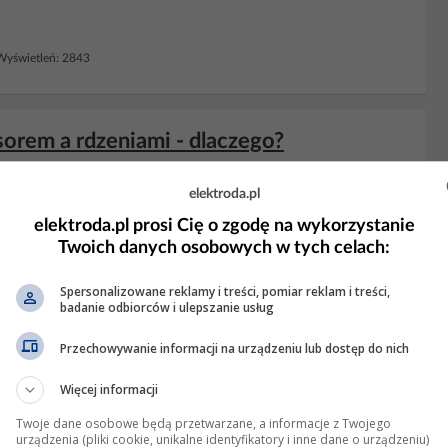
yświetleń: 2843
orem a rdzeniami - dlaczego?
 spoczynek? Jakie chłodzenie i
procesor
?
elektroda.pl
etleń: 642
elektroda.pl prosi Cię o zgodę na wykorzystanie
Twoich danych osobowych w tych celach:
KLAMA
Spersonalizowane reklamy i treści, pomiar reklam i treści,
badanie odbiorców i ulepszanie usług
Przechowywanie informacji na urządzeniu lub dostęp do nich
Więcej informacji
Twoje dane osobowe będą przetwarzane, a informacje z Twojego
urządzenia (pliki cookie, unikalne identyfikatory i inne dane o urządzeniu)