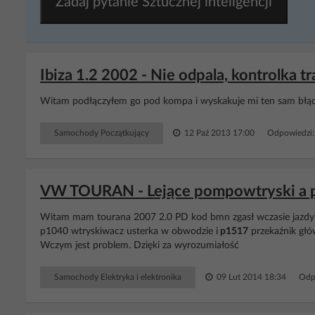
Zadaj pytanie Sztucznej inteligencji
Ibiza 1.2 2002 - Nie odpala, kontrolka t
Witam podłączyłem go pod kompa i wyskakuje mi ten sam błąd
Samochody Początkujący
12 Paź 2013 17:00
Odpowiedzi:
VW TOURAN - Lejące pompowtryski a p
Witam mam tourana 2007 2.0 PD kod bmn zgasł wczasie jazdy ,
p1040 wtryskiwacz usterka w obwodzie i
p1517
przekaźnik głó
Wczym jest problem. Dzięki za wyrozumiałość
Samochody Elektryka i elektronika
09 Lut 2014 18:34
Odp