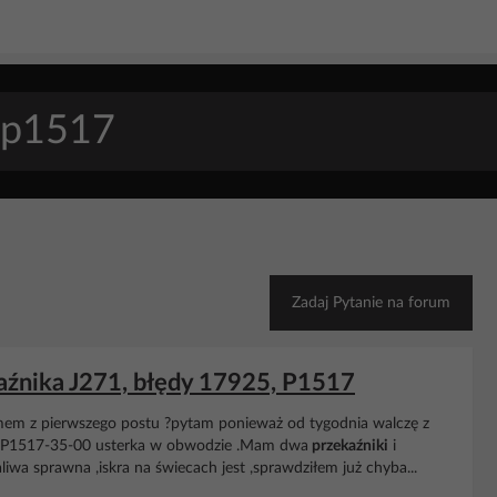
Zadaj Pytanie na forum
kaźnika J271, błędy 17925, P1517
emem z pierwszego postu ?pytam ponieważ od tygodnia walczę z
P1517-35-00 usterka w obwodzie .Mam dwa
przekaźniki
i
wa sprawna ,iskra na świecach jest ,sprawdziłem już chyba...