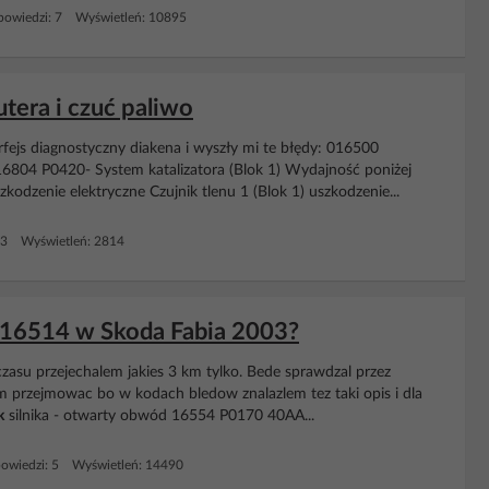
owiedzi: 7 Wyświetleń: 10895
tera i czuć paliwo
fejs diagnostyczny diakena i wyszły mi te błędy: 016500
016804 P0420- System katalizatora (Blok 1) Wydajność poniżej
kodzenie elektryczne Czujnik tlenu 1 (Blok 1) uszkodzenie...
 3 Wyświetleń: 2814
 16514 w Skoda Fabia 2003?
czasu przejechalem jakies 3 km tylko. Bede sprawdzal przez
 czym przejmowac bo w kodach bledow znalazlem tez taki opis i dla
k
silnika - otwarty obwód 16554 P0170 40AA...
owiedzi: 5 Wyświetleń: 14490