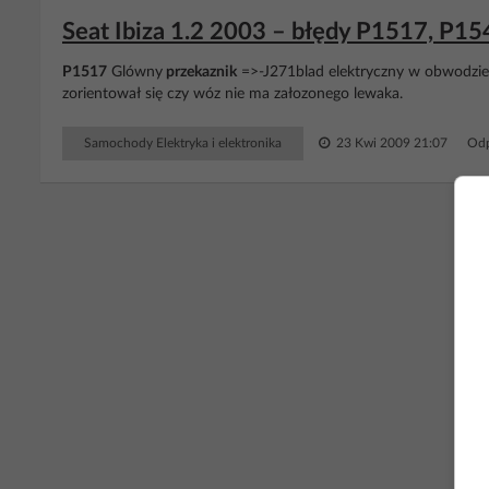
Seat Ibiza 1.2 2003 – błędy P1517, P15
P1517
Glówny
przekaznik
=>-J271blad elektryczny w obwodzie 
zorientował się czy wóz nie ma załozonego lewaka.
Samochody Elektryka i elektronika
23 Kwi 2009 21:07
Odp
RE