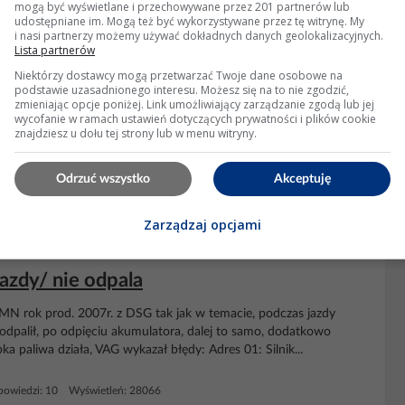
mogą być wyświetlane i przechowywane przez 201 partnerów lub
udostępniane im. Mogą też być wykorzystywane przez tę witrynę. My
i nasi partnerzy możemy używać dokładnych danych geolokalizacyjnych.
Lista partnerów
7 po wymianie układu paliwowego i
Niektórzy dostawcy mogą przetwarzać Twoje dane osobowe na
podstawie uzasadnionego interesu. Możesz się na to nie zgodzić,
zmieniając opcje poniżej. Link umożliwiający zarządzanie zgodą lub jej
wycofanie w ramach ustawień dotyczących prywatności i plików cookie
erki
P1517
Po wymianie praktycznie całego układu paliwowego i
znajdziesz u dołu tej strony lub w menu witryny.
ilających wyskakuje błąd
P1517
. Mój mechanik niestety nie
la odpalić auta...
Przekaźnik
podobno jest cały....
Odrzuć wszystko
Akceptuję
owiedzi: 1 Wyświetleń: 4947
Zarządzaj opcjami
azdy/ nie odpala
 rok prod. 2007r. z DSG tak jak w temacie, podczas jazdy
 odpalił, po odpięciu akumulatora, dalej to samo, dodatkowo
a paliwa działa, VAG wykazał błędy: Adres 01: Silnik...
owiedzi: 10 Wyświetleń: 28066