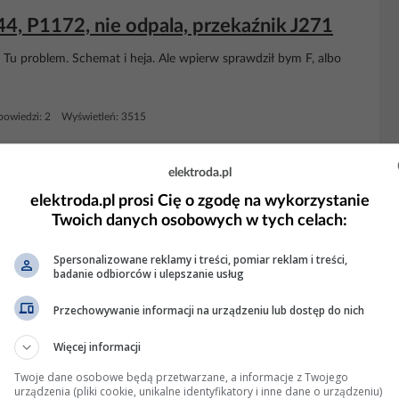
44, P1172, nie odpala, przekaźnik J271
Tu problem. Schemat i heja. Ale wpierw sprawdził bym F, albo
owiedzi: 2 Wyświetleń: 3515
KLAMA
elektroda.pl
elektroda.pl prosi Cię o zgodę na wykorzystanie
Twoich danych osobowych w tych celach:
Spersonalizowane reklamy i treści, pomiar reklam i treści,
badanie odbiorców i ulepszanie usług
Przechowywanie informacji na urządzeniu lub dostęp do nich
Więcej informacji
Twoje dane osobowe będą przetwarzane, a informacje z Twojego
urządzenia (pliki cookie, unikalne identyfikatory i inne dane o urządzeniu)