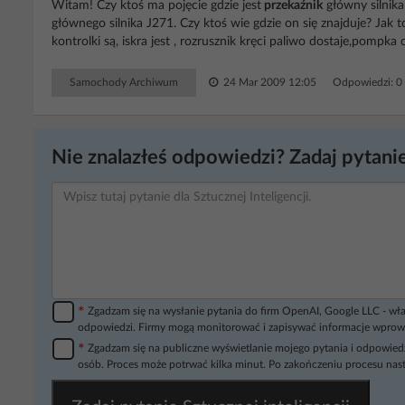
Witam! Czy ktoś ma pojęcie gdzie jest
przekaźnik
główny silnik
głównego silnika J271. Czy ktoś wie gdzie on się znajduje? Jak 
kontrolki są, iskra jest , rozrusznik kręci paliwo dostaje,pompka ch
Samochody Archiwum
24 Mar 2009 12:05
Odpowiedzi: 
Nie znalazłeś odpowiedzi? Zadaj pytanie
*
Zgadzam się na wysłanie pytania do firm OpenAI, Google LLC - wła
odpowiedzi. Firmy mogą monitorować i zapisywać informacje wprow
*
Zgadzam się na publiczne wyświetlanie mojego pytania i odpowiedz
osób. Proces może potrwać kilka minut. Po zakończeniu procesu nast