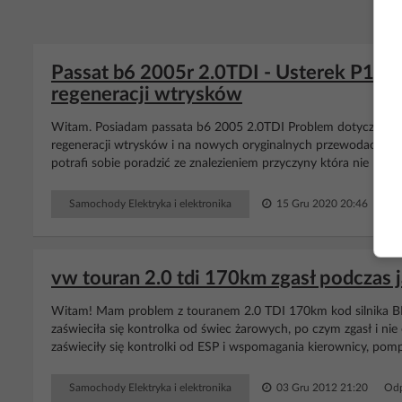
Passat b6 2005r 2.0TDI - Usterek P151
regeneracji wtrysków
Witam. Posiadam passata b6 2005 2.0TDI Problem dotyczy ust
regeneracji wtrysków i na nowych oryginalnych przewodach zas
potrafi sobie poradzić ze znalezieniem przyczyny która nie pozwa
Samochody Elektryka i elektronika
15 Gru 2020 20:46
Odp
vw touran 2.0 tdi 170km zgasł podczas j
Witam! Mam problem z touranem 2.0 TDI 170km kod silnika BMN
zaświeciła się kontrolka od świec żarowych, po czym zgasł i nie
zaświeciły się kontrolki od ESP i wspomagania kierownicy, pompk
Samochody Elektryka i elektronika
03 Gru 2012 21:20
Odp