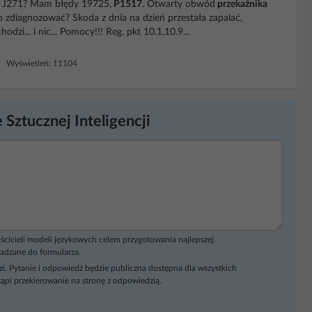
a J271? Mam błędy 19725,
P1517
. Otwarty obwód
przekaźnika
to zdiagnozować? Skoda z dnia na dzień przestała zapalać,
odzi... i nic... Pomocy!!! Reg. pkt 10.1,10.9...
0 Wyświetleń: 11104
 Sztucznej Inteligencji
ścicieli modeli językowych celem przygotowania najlepszej
adzane do formularza.
i. Pytanie i odpowiedź będzie publiczna dostępna dla wszystkich
ąpi przekierowanie na stronę z odpowiedzią.