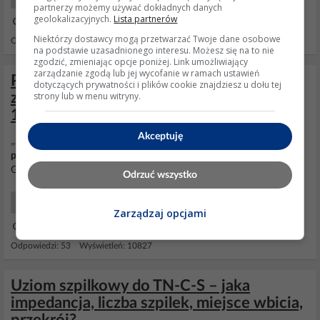
partnerzy możemy używać dokładnych danych
geolokalizacyjnych.
Lista partnerów
01 Mar 2013 13:35
Niektórzy dostawcy mogą przetwarzać Twoje dane osobowe
Odpowiedzi: 27 Wyświetleń: 5721
na podstawie uzasadnionego interesu. Możesz się na to nie
zgodzić, zmieniając opcje poniżej. Link umożliwiający
zarządzanie zgodą lub jej wycofanie w ramach ustawień
Prośba o ocenę samodzielnie
dotyczących prywatności i plików cookie znajdziesz u dołu tej
strony lub w menu witryny.
zaprojektowanej instalacji elektrycznej do
1 kV
Akceptuję
,,Sznuruje się ,, rozdzielnicę grzebieniami- 10mm2,16mm2, itp. , żył
przewodów
się nie skręca aby zwiększyć
przekrój
- a
uziemia
się
GSW . W przekrojach
przewodów
nie ma 5mm2.
Odrzuć wszystko
Elektryka Dla Każdego
Zarządzaj opcjami
11 Lut 2017 17:29
Odpowiedzi: 53 Wyświetleń: 10827
Uziom szpilkowy do TN-C-S – jaka
impedancja, liczba szpilek, miejsce wbicia,