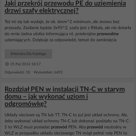
Jaki przekrój przewodu PE do uziemienia
drzwi szafy elektrycznej?
Też mi się tak wydaje, że ok. 6mm^2 minimum, ale znowu bez
przesady. Zasilanie będzie 3x95^2, szafa jest z Rittala, ale nie dotarła
do mnie żadna ulotka informująca nt. przekrojów
przewodów
uziemiających. Dziękuje za odpowiedzi, temat do zamknięcia
Elektryka Dla Każdego
25 Paź 2014 18:17
Odpowiedzi: 10 Wyświetleń: 6693
Rozdział PEN w instalacji TN-C w starym
domu – jak wykonać uziom i
odgromówkę?
Układy sieciowe są TN lub TT. TN-C to już jest układ ochrony. Ale,
żeby wykonać układ ochrony TN-C lub dokonać podziału na TN-C-
S to WLZ musi posiadać
przewód
PEN. Aby
przewód
neutralny w
WLZ w przypadku układu sieciowego TN mógł pełnić rolę PEN to