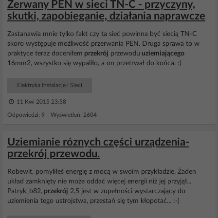
Zerwany PEN w sieci TN-C - przyczyny,
skutki, zapobieganie, działania naprawcze
Zastanawia mnie tylko fakt czy ta sieć powinna być siecią TN-C
skoro występuje możliwość przerwania PEN. Druga sprawa to w
praktyce teraz doceniłem
przekrój
przewodu
uziemiającego
16mm2, wszystko się wypaliło, a on przetrwał do końca. :)
Elektryka Instalacje i Sieci
11 Kwi 2015 23:58
Odpowiedzi: 9 Wyświetleń: 2604
Uziemianie róznych części urządzenia-
przekrój przewodu.
Robewit, pomyliłeś energię z mocą w swoim przykładzie. Żaden
układ zamknięty nie może oddać więcej energii niż jej przyjął...
Patryk_b82,
przekrój
2,5 jest w zupełności wystarczający do
uziemienia tego ustrojstwa, przestań się tym kłopotać... :-)