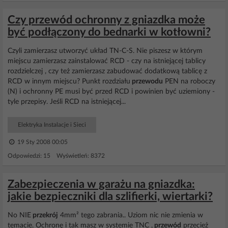
Czy przewód ochronny z gniazdka może
być podłączony do bednarki w kotłowni?
Czyli zamierzasz utworzyć układ TN-C-S. Nie piszesz w którym
miejscu zamierzasz zainstalować RCD - czy na istniejącej tablicy
rozdzielczej , czy też zamierzasz zabudować dodatkową tablicę z
RCD w innym miejscu? Punkt rozdziału
przewodu
PEN na roboczy
(N) i ochronny PE musi być przed RCD i powinien być uziemiony -
tyle przepisy. Jeśli RCD na istniejącej...
Elektryka Instalacje i Sieci
19 Sty 2008 00:05
Odpowiedzi: 15 Wyświetleń: 8372
Zabezpieczenia w garażu na gniazdka:
jakie bezpieczniki dla szlifierki, wiertarki?
No NIE
przekrój
4mm² tego zabrania.. Uziom nic nie zmienia w
temacie. Ochronę i tak masz w systemie TNC ,
przewód
przecież