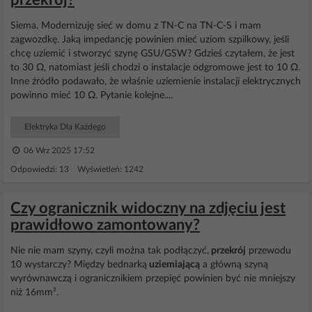
przekrój?
Siema. Modernizuję sieć w domu z TN-C na TN-C-S i mam
zagwozdkę. Jaką impedancję powinien mieć uziom szpilkowy, jeśli
chcę uziemić i stworzyć szynę GSU/GSW? Gdzieś czytałem, że jest
to 30 Ω, natomiast jeśli chodzi o instalacje odgromowe jest to 10 Ω.
Inne źródło podawało, że właśnie uziemienie instalacji elektrycznych
powinno mieć 10 Ω. Pytanie kolejne....
Elektryka Dla Każdego
06 Wrz 2025 17:52
Odpowiedzi: 13 Wyświetleń: 1242
Czy ogranicznik widoczny na zdjęciu jest
prawidłowo zamontowany?
Nie nie mam szyny, czyli można tak podłączyć,
przekrój
przewodu
10 wystarczy? Między bednarką
uziemiającą
a główną szyną
wyrównawczą i ogranicznikiem przepięć powinien być nie mniejszy
niż 16mm².