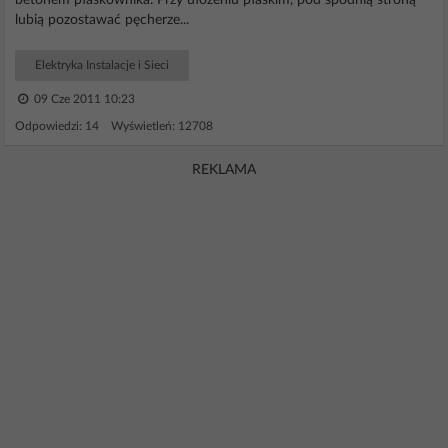
betonem płaskownika. Przy ułożeniu płaskim, pod spodnią stroną
lubią pozostawać pęcherze...
Elektryka Instalacje i Sieci
09 Cze 2011 10:23
Odpowiedzi: 14 Wyświetleń: 12708
REKLAMA