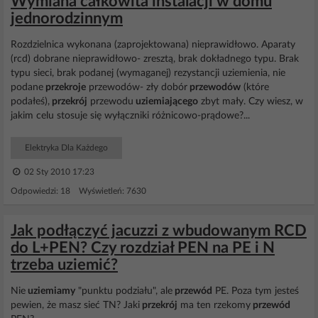
Wymiana całkowita instalacji w domu
jednorodzinnym
Rozdzielnica wykonana (zaprojektowana) nieprawidłowo. Aparaty
(rcd) dobrane nieprawidłowo- zresztą, brak dokładnego typu. Brak
typu sieci, brak podanej (wymaganej) rezystancji uziemienia, nie
podane
przekroje
przewodów- zły dobór
przewodów
(które
podałeś),
przekrój
przewodu
uziemiającego
zbyt mały. Czy wiesz, w
jakim celu stosuje się wyłączniki różnicowo-prądowe?...
Elektryka Dla Każdego
02 Sty 2010 17:23
Odpowiedzi: 18 Wyświetleń: 7630
Jak podłączyć jacuzzi z wbudowanym RCD
do L+PEN? Czy rozdział PEN na PE i N
trzeba uziemić?
Nie
uziemiamy
"punktu podziału", ale
przewód
PE. Poza tym jesteś
pewien, że masz sieć TN? Jaki
przekrój
ma ten rzekomy
przewód