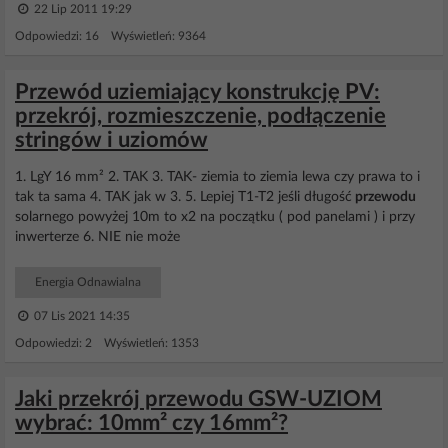
22 Lip 2011 19:29
Odpowiedzi: 16 Wyświetleń: 9364
Przewód uziemiający konstrukcję PV:
przekrój, rozmieszczenie, podłączenie
stringów i uziomów
1. LgY 16 mm² 2. TAK 3. TAK- ziemia to ziemia lewa czy prawa to i
tak ta sama 4. TAK jak w 3. 5. Lepiej T1-T2 jeśli długość
przewodu
solarnego powyżej 10m to x2 na początku ( pod panelami ) i przy
inwerterze 6. NIE nie może
Energia Odnawialna
07 Lis 2021 14:35
Odpowiedzi: 2 Wyświetleń: 1353
Jaki przekrój przewodu GSW-UZIOM
wybrać: 10mm² czy 16mm²?