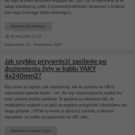
do tego licznika wszystko wygląda ok., tzn. czy to normalne że w
takiej instalacji są tylko 2 przewody(niebieski i brązowy) a brakuje
tam tego trzeciego żółto-zielonego?...
Elektryka Dla Każdego
30 Maj 2020 21:13
Odpowiedzi: 18 Wyświetleń: 2409
Jak szybko przywrócić zasilanie po
doziemieniu żyły w kablu YAKY
4x240mm2?
Kluczowe są szpital i jak najszybciej. Jak to pytanie na UB to
odpowiedź pewnie brzmi - nic. Bo wg rozporządzenia szpital ma
mieć własne źródło zasilania. Te pytania są układane tak, że
znajdujemy wyjątek czy jakiś szczególny przypadek i dorabiamy do
niego pytanie :) BTW to może ja dorzucę pytanie, o którym
słyszałem, że padło na egzaminie na UB: Jaki...
Elektryka Instalacje i Sieci