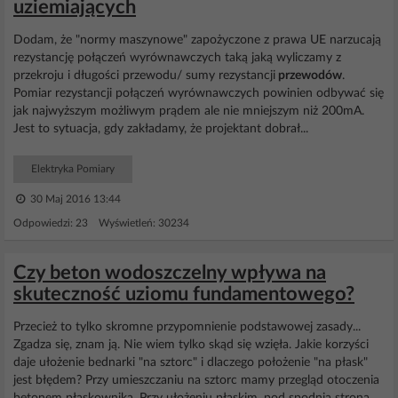
uziemiających
Dodam, że "normy maszynowe" zapożyczone z prawa UE narzucają
rezystancję połączeń wyrównawczych taką jaką wyliczamy z
przekroju i długości przewodu/ sumy rezystancji
przewodów
.
Pomiar rezystancji połączeń wyrównawczych powinien odbywać się
jak najwyższym możliwym prądem ale nie mniejszym niż 200mA.
Jest to sytuacja, gdy zakładamy, że projektant dobrał...
Elektryka Pomiary
30 Maj 2016 13:44
Odpowiedzi: 23 Wyświetleń: 30234
Czy beton wodoszczelny wpływa na
skuteczność uziomu fundamentowego?
Przecież to tylko skromne przypomnienie podstawowej zasady...
Zgadza się, znam ją. Nie wiem tylko skąd się wzięła. Jakie korzyści
daje ułożenie bednarki "na sztorc" i dlaczego położenie "na płask"
jest błędem? Przy umieszczaniu na sztorc mamy przegląd otoczenia