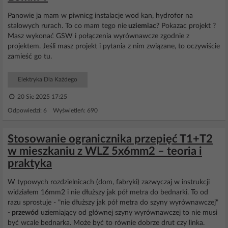
Panowie ja mam w piwnicg instalacje wod kan, hydrofor na
stalowych rurach. To co mam tego nie
uziemiac
? Pokazac projekt ?
Masz wykonać GSW i połączenia wyrównawcze zgodnie z
projektem. Jeśli masz projekt i pytania z nim związane, to oczywiście
zamieść go tu.
Elektryka Dla Każdego
20 Sie 2025 17:25
Odpowiedzi: 6 Wyświetleń: 690
Stosowanie ogranicznika przepięć T1+T2
w mieszkaniu z WLZ 5x6mm2 – teoria i
praktyka
W typowych rozdzielnicach (dom, fabryki) zazwyczaj w instrukcji
widziałem 16mm2 i nie dłuższy jak pół metra do bednarki. To od
razu sprostuje - "nie dłuższy jak pół metra do szyny wyrównawczej"
-
przewód
uziemiający od głównej szyny wyrównawczej to nie musi
być wcale bednarka. Może być to równie dobrze drut czy linka.