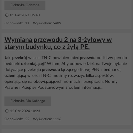
Elektryka Ochrona
05 Paź 2021 06:40
Odpowiedzi: 11 Wyświetleń: 5409
Wymiana przewodu 2 na 3-żyłowy w
starym budynku, co z żyłą PE.
Jaki
przekrój
w sieci TN-C powinien mieć
przewód
od listwy pen do
bednarki
uziemiającej
? Witam, Aby odpowiedzieć na Twoje pytanie
dotyczące przekroju
przewodu
łączącego listwę PEN z bednarką
uziemiającą
w sieci TN-C, musimy rozważyć kilka aspektów,
opierając się na obowiązujących normach i przepisach. Normy
Prawne i Przepisy Podstawowym źródłem informacji...
Elektryka Dla Każdego
12 Cze 2024 10:23
Odpowiedzi: 22 Wyświetleń: 1116