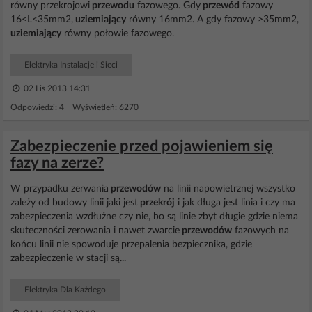
równy przekrojowi
przewodu
fazowego. Gdy
przewód
fazowy
16<L<35mm2,
uziemiający
równy 16mm2. A gdy fazowy >35mm2,
uziemiający
równy połowie fazowego.
Elektryka Instalacje i Sieci
02 Lis 2013 14:31
Odpowiedzi: 4 Wyświetleń: 6270
Zabezpieczenie przed pojawieniem się
fazy na zerze?
W przypadku zerwania
przewodów
na linii napowietrznej wszystko
zależy od budowy linii jaki jest
przekrój
i jak długa jest linia i czy ma
zabezpieczenia wzdłużne czy nie, bo są linie zbyt długie gdzie niema
skuteczności zerowania i nawet zwarcie
przewodów
fazowych na
końcu linii nie spowoduje przepalenia bezpiecznika, gdzie
zabezpieczenie w stacji są...
Elektryka Dla Każdego