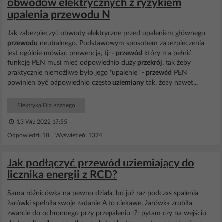
obwodów elektrycznych z ryzykiem
upalenia przewodu N
Jak zabezpieczyć obwody elektryczne przed upaleniem głównego
przewodu
neutralnego. Podstawowym sposobem zabezpieczenia
jest ogólnie mówiąc prewencja, tj: -
przewód
który ma pełnić
funkcję PEN musi mieć odpowiednio duży
przekrój
, tak żeby
praktycznie niemożliwe było jego "upalenie" -
przewód
PEN
powinien być odpowiednio często
uziemiany
tak, żeby nawet...
Elektryka Dla Każdego
13 Wrz 2022 17:55
Odpowiedzi: 18 Wyświetleń: 1374
Jak podłączyć przewód uziemiający do
licznika energii z RCD?
Sama różnicówka na pewno działa, bo już raz podczas spalenia
żarówki spełniła swoje zadanie A to ciekawe, żarówka zrobiła
zwarcie do ochronnego przy przepaleniu :?: pytam czy na wejściu