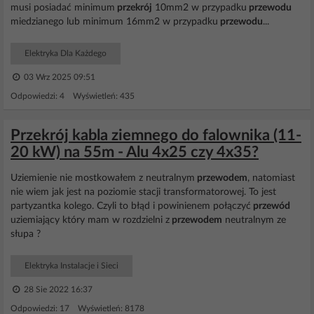
musi posiadać minimum
przekrój
10mm2 w przypadku
przewodu
miedzianego lub minimum 16mm2 w przypadku
przewodu
...
Elektryka Dla Każdego
03 Wrz 2025 09:51
Odpowiedzi: 4 Wyświetleń: 435
Przekrój kabla ziemnego do falownika (11-
20 kW) na 55m - Alu 4x25 czy 4x35?
Uziemienie nie mostkowałem z neutralnym
przewodem
, natomiast
nie wiem jak jest na poziomie stacji transformatorowej. To jest
partyzantka kolego. Czyli to błąd i powinienem połączyć
przewód
uziemiający który mam w rozdzielni z
przewodem
neutralnym ze
słupa ?
Elektryka Instalacje i Sieci
28 Sie 2022 16:37
Odpowiedzi: 17 Wyświetleń: 8178