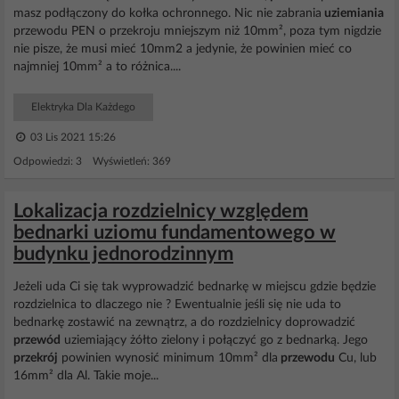
masz podłączony do kołka ochronnego. Nic nie zabrania
uziemiania
przewodu PEN o przekroju mniejszym niż 10mm², poza tym nigdzie
nie pisze, że musi mieć 10mm2 a jedynie, że powinien mieć co
najmniej 10mm² a to różnica....
Elektryka Dla Każdego
03 Lis 2021 15:26
Odpowiedzi: 3 Wyświetleń: 369
Lokalizacja rozdzielnicy względem
bednarki uziomu fundamentowego w
budynku jednorodzinnym
Jeżeli uda Ci się tak wyprowadzić bednarkę w miejscu gdzie będzie
rozdzielnica to dlaczego nie ? Ewentualnie jeśli się nie uda to
bednarkę zostawić na zewnątrz, a do rozdzielnicy doprowadzić
przewód
uziemiający żółto zielony i połączyć go z bednarką. Jego
przekrój
powinien wynosić minimum 10mm² dla
przewodu
Cu, lub
16mm² dla Al. Takie moje...