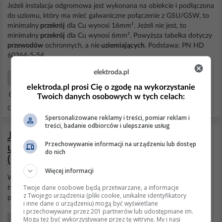
Jeżeli instalacja odgromowa jest wykonana na obiekcie i podłączona
do uziomu, który ma mieć galwaniczne połączenie z GSU/GSW, to
minimalny
przekrój
dla Cu wynosi 16mm². Jeżeli nie jest, to
minimalny
przekrój
dla Cu wynosi 6mm². Powyższa tabelka dotyczy
przewodów
ochronnych, a nie
uziemiających
. Podstawa: PN HD
60364-5-54
elektroda.pl
Elektryka Dla Każdego
elektroda.pl prosi Cię o zgodę na wykorzystanie
14 Mar 2019 23:30
Twoich danych osobowych w tych celach:
Odpowiedzi: 4 Wyświetleń: 16935
Spersonalizowane reklamy i treści, pomiar reklam i
treści, badanie odbiorców i ulepszanie usług
Jak dobrać przekrój przewodu
Przechowywanie informacji na urządzeniu lub dostęp
uziemiającego dla stojaków RACK 42U
do nich
(DC 48V, AC 230V)?
Więcej informacji
Więc połączenia nieuziemione wyrównawcze mają zastosowanie w
Twoje dane osobowe będą przetwarzane, a informacje
tym temacie czy nie mają. A za arkusze 700 to już ubolewać nie
z Twojego urządzenia (pliki cookie, unikalne identyfikatory
potrzeba???
i inne dane o urządzeniu) mogą być wyświetlane
i przechowywane przez 201 partnerów lub udostępniane im.
Mogą też być wykorzystywane przez tę witrynę. My i nasi
Elektryka Ochrona