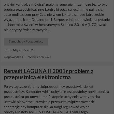
o jakiej kontrolce mówisz? znajomy sugeruje mi,ze moze tez to byc
brudna
przepustnica
..inne kontrolki poza swiecami nie paliły sie,
auto muli czasem przy 2ce, nie wiem jak teraz..moze jutro zrobie
wyjazd na ulice :( Dodano po 1 Bezpośrednia odpowiedź na pytanie
– „Kontrolka świec” w benzynowym Scenicu 2.0 16 V (N7Q) wcale
nie dotyczy świec żarowych...
Samochody Początkujący
02 Maj 2025 20:29
Odpowiedzi: 12 Wyświetleń: 660
Renault LAGUNA II 2001r problem z
przepustnicą elektroniczną
Po wyczyszczeniu(umyciu)przepustnicy przestawia się kąt
przepustnicy
. Komputer widzi uchylenie
przepustnicy
np:4stopnie,a
przepustnica
po umyciu ma 2 stopnie uchylenia wtedy trzeba
ustawić pierwotne ustawienie przepustnicy(przeprowadzić
adaptacjię)aby komputer silnika mógł regulować wolne
obroty.Niestety ani KTS BOSCHA,ANI GUTMAN tego