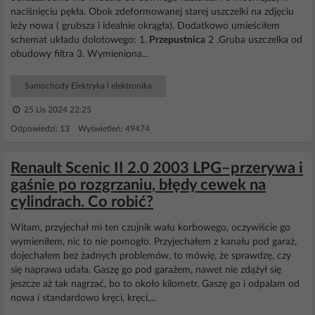
naciśnięciu pękła. Obok zdeformowanej starej uszczelki na zdjęciu
leży nowa ( grubsza i idealnie okrągła). Dodatkowo umieściłem
schemat układu dolotowego: 1.
Przepustnica
2 .Gruba uszczelka od
obudowy filtra 3. Wymieniona...
Samochody Elektryka i elektronika
25 Lis 2024 22:25
Odpowiedzi: 13 Wyświetleń: 49474
Renault Scenic II 2.0 2003 LPG–przerywa i
gaśnie po rozgrzaniu, błędy cewek na
cylindrach. Co robić?
Witam, przyjechał mi ten czujnik wału korbowego, oczywiście go
wymieniłem, nic to nie pomogło. Przyjechałem z kanału pod garaż,
dojechałem bez żadnych problemów, to mówię, że sprawdzę, czy
się naprawa udała. Gaszę go pod garażem, nawet nie zdążył się
jeszcze aż tak nagrzać, bo to około kilometr. Gaszę go i odpalam od
nowa i standardowo kręci, kręci,...