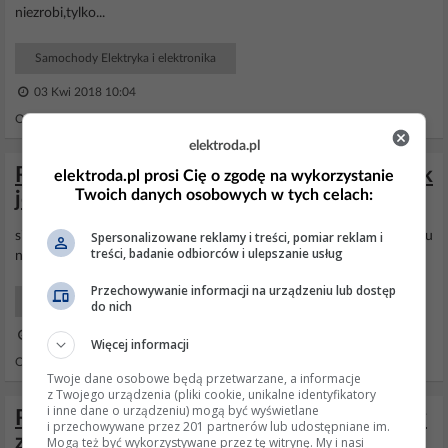
niezrobi,tylko...
Samochody Elektryka i elektronika
03 Kwi 2018 10:04
Odpowiedzi: 24 Wyświetleń: 39549
elektroda.pl
Renault Thalia 1,4i 75km gaśnie na luzie jak
elektroda.pl prosi Cię o zgodę na wykorzystanie
Twoich danych osobowych w tych celach:
jest zimna
Spersonalizowane reklamy i treści, pomiar reklam i
silnik krokowy lub zanieczyszczona
przepustnica
- rozumiem ze gazu
treści, badanie odbiorców i ulepszanie usług
nie masz zamontowanego Bzdura - ostrzeżenie
Przechowywanie informacji na urządzeniu lub dostęp
Samochody Elektryka i elektronika
do nich
17 Wrz 2013 16:12
Więcej informacji
Odpowiedzi: 28 Wyświetleń: 16703
Twoje dane osobowe będą przetwarzane, a informacje
z Twojego urządzenia (pliki cookie, unikalne identyfikatory
i inne dane o urządzeniu) mogą być wyświetlane
Renault Megane III 1,6 110KM - Problemy
i przechowywane przez 201 partnerów lub udostępniane im.
z rozruchem silnika
Mogą też być wykorzystywane przez tę witrynę. My i nasi