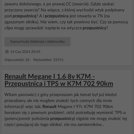
zaworu dolotowego, a po prawej CC (zwarcie). Gdzie szukać
przyczyny zwarcia? Na wiązce, z której wychodzi wtyk podpinany
pod
przepustnicę
? A i
przepustnica
jest otwarta w 7% (na
zgaszonym silniku). Nie wiem, czy tak powinno być. Czy za pomocą
clipa mogę sprawdzić napięcie na wtyczce
przepustnicy
?
Samochody Elektryka i elektronika
14 Cze 2024 20:45
Odpowiedzi: 26 Wyświetleń: 31911
Renault Megane I 1.6 8v K7M -
Przepustnica i TPS w K7M 702 90km
Witam panowie:) z góry przepraszam jak temat był już kiedyś
przerabiany ale nie mogłem znaleźć tych cennych dla mnie
informacji! więc tak:
Renault
Megane I 97r. K7M 702 90km
borykam się z pewnym problem!, otóż potrzebuję wymienić TPS-a
(potencjometr położenia
przepustnicy
) nigdzie nie mogę znaleźć tej
części pasującej do tego silnika!, nie ma zamienników...