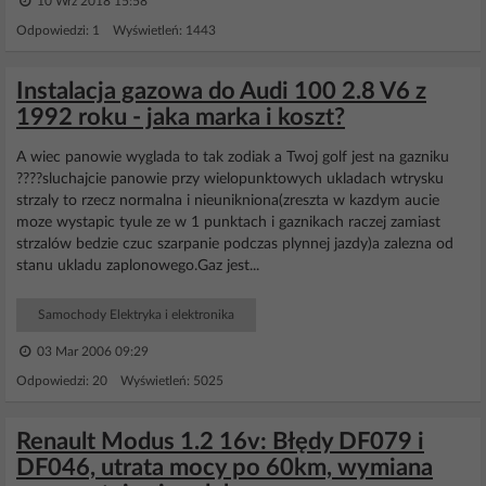
10 Wrz 2018 15:58
Odpowiedzi: 1 Wyświetleń: 1443
Instalacja gazowa do Audi 100 2.8 V6 z
1992 roku - jaka marka i koszt?
A wiec panowie wyglada to tak zodiak a Twoj golf jest na gazniku
????sluchajcie panowie przy wielopunktowych ukladach wtrysku
strzaly to rzecz normalna i nieunikniona(zreszta w kazdym aucie
moze wystapic tyule ze w 1 punktach i gaznikach raczej zamiast
strzalów bedzie czuc szarpanie podczas plynnej jazdy)a zalezna od
stanu ukladu zaplonowego.Gaz jest...
Samochody Elektryka i elektronika
03 Mar 2006 09:29
Odpowiedzi: 20 Wyświetleń: 5025
Renault Modus 1.2 16v: Błędy DF079 i
DF046, utrata mocy po 60km, wymiana