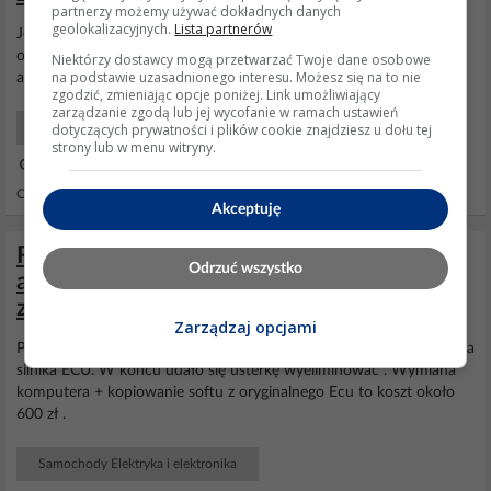
partnerzy możemy używać dokładnych danych
geolokalizacyjnych.
Lista partnerów
Jest też opcja ,prócz oleju, że
przepustnica
się zamyka i silnik nie
odpali i robi fałszywe podciśnienie jakby popychacze się zawiesiły,
Niektórzy dostawcy mogą przetwarzać Twoje dane osobowe
na podstawie uzasadnionego interesu. Możesz się na to nie
ale to też bardzo łatwo idzie sprawdzić.
zgodzić, zmieniając opcje poniżej. Link umożliwiający
zarządzanie zgodą lub jej wycofanie w ramach ustawień
dotyczących prywatności i plików cookie znajdziesz u dołu tej
Samochody Początkujący
strony lub w menu witryny.
14 Mar 2019 22:01
Odpowiedzi: 92 Wyświetleń: 35238
Akceptuję
Renault Master 3 2011 r. 2.3: Szarpanie
Odrzuć wszystko
auta i błąd DF645 - Przepustnica
zablokowana/zamknięta
Zarządzaj opcjami
Po sprawdzeniu okablowania przyszedł czas na wymianę sterownika
silnika ECU. W końcu udało się usterkę wyeliminować . Wymiana
komputera + kopiowanie softu z oryginalnego Ecu to koszt około
600 zł .
Samochody Elektryka i elektronika