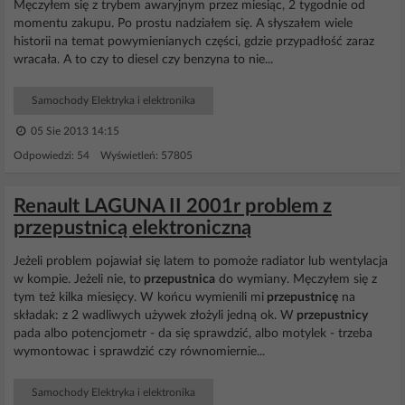
Męczyłem się z trybem awaryjnym przez miesiąc, 2 tygodnie od
momentu zakupu. Po prostu nadziałem się. A słyszałem wiele
historii na temat powymienianych części, gdzie przypadłość zaraz
wracała. A to czy to diesel czy benzyna to nie...
Samochody Elektryka i elektronika
05 Sie 2013 14:15
Odpowiedzi: 54 Wyświetleń: 57805
Renault LAGUNA II 2001r problem z
przepustnicą elektroniczną
Jeżeli problem pojawiał się latem to pomoże radiator lub wentylacja
w kompie. Jeżeli nie, to
przepustnica
do wymiany. Męczyłem się z
tym też kilka miesięcy. W końcu wymienili mi
przepustnicę
na
składak: z 2 wadliwych używek złożyli jedną ok. W
przepustnicy
pada albo potencjometr - da się sprawdzić, albo motylek - trzeba
wymontowac i sprawdzić czy równomiernie...
Samochody Elektryka i elektronika