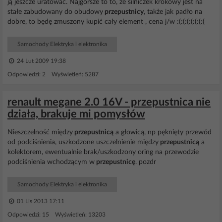
ją jeszcze uratować. Najgorsze to to, że silniczek krokowy jest na
stałe zabudowany do obudowy
przepustnicy
, także jak padło na
dobre, to będę zmuszony kupić cały element , cena j/w :(:(:(:(:(:(:(
Samochody Elektryka i elektronika
24 Lut 2009 19:38
Odpowiedzi: 2 Wyświetleń: 5287
renault megane 2.0 16V - przepustnica nie
działa, brakuje mi pomysłów
Nieszczelność między
przepustnicą
a głowicą, np pęknięty przewód
od podciśnienia, uszkodzone uszczelnienie między
przepustnicą
a
kolektorem, ewentualnie brak/uszkodzony oring na przewodzie
podciśnienia wchodzącym w
przepustnicę
. pozdr
Samochody Elektryka i elektronika
01 Lis 2013 17:11
Odpowiedzi: 15 Wyświetleń: 13203