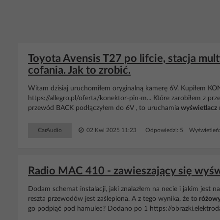
Toyota Avensis T27 po lifcie, stacja mul
cofania. Jak to zrobić.
Witam dzisiaj uruchomiłem oryginalną kamerę 6V. Kupiłe
https://allegro.pl/oferta/konektor-pin-m... Które zarobiłem z p
przewód BACK podłączyłem do 6V , to uruchamia
wyświetlacz
CarAudio
02 Kwi 2025 11:23
Odpowiedzi: 5 Wyświetleń
Radio MAC 410 - zawieszający się wyświ
Dodam schemat instalacji, jaki znalazłem na necie i jakim jest n
reszta przewodów jest zaślepiona. A z tego wynika, że to
różow
go podpiąć pod hamulec? Dodano po 1 https://obrazki.elektrod