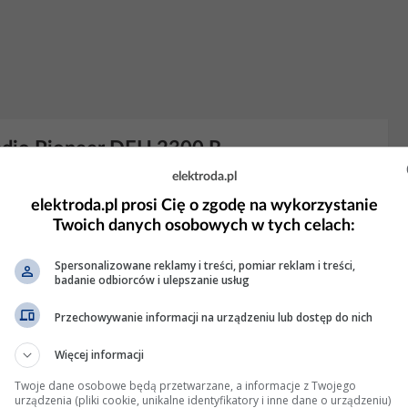
adio Pioneer DEH 2300 R
elektroda.pl
 na
wyświetlaczu
panela na czerwony.Obecnie mam kilka kolorów
elektroda.pl prosi Cię o zgodę na wykorzystanie
15:25
Odpowiedzi: 3 Wyświetleń: 3326
Twoich danych osobowych w tych celach:
Spersonalizowane reklamy i treści, pomiar reklam i treści,
badanie odbiorców i ulepszanie usług
wego rgb + program na raspberry pi
Przechowywanie informacji na urządzeniu lub dostęp do nich
pu
wyświetlacza
widmowego RGB. Diody rgb miały by znajdować
rzeciw waga z elektroniką. Kolory będą określane dla
Więcej informacji
 kolorów).
Wyświetlacz
ma być sterowany z raspberry pi 2...
Twoje dane osobowe będą przetwarzane, a informacje z Twojego
urządzenia (pliki cookie, unikalne identyfikatory i inne dane o urządzeniu)