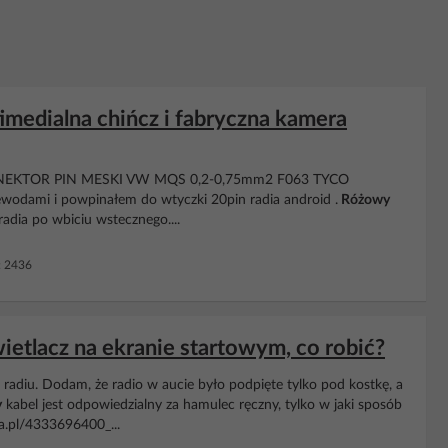
timedialna chińcz i fabryczna kamera
m KONEKTOR PIN MESKI VW MQS 0,2-0,75mm2 F063 TYCO
rzewodami i powpinałem do wtyczki 20pin radia android .
Różowy
radia po wbiciu wstecznego....
: 2436
etlacz na ekranie startowym, co robić?
a radiu. Dodam, że radio w aucie było podpięte tylko pod kostkę, a
y
kabel jest odpowiedzialny za hamulec ręczny, tylko w jaki sposób
a.pl/4333696400_...