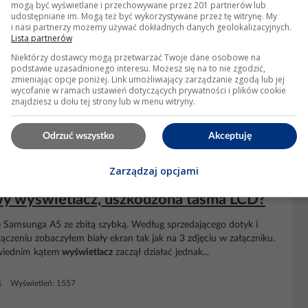
yświetleń: 1704
mogą być wyświetlane i przechowywane przez 201 partnerów lub
udostępniane im. Mogą też być wykorzystywane przez tę witrynę. My
i nasi partnerzy możemy używać dokładnych danych geolokalizacyjnych.
Lista partnerów
Niektórzy dostawcy mogą przetwarzać Twoje dane osobowe na
podstawie uzasadnionego interesu. Możesz się na to nie zgodzić,
zmieniając opcje poniżej. Link umożliwiający zarządzanie zgodą lub jej
ja postanowiłem zaprezentować swoje dokonania na elektrodzie. To
wycofanie w ramach ustawień dotyczących prywatności i plików cookie
 Dla mnie, człowieka urodzonego pod koniec lat 70, zawsze
znajdziesz u dołu tej strony lub w menu witryny.
yły dla mnie magnesem. Jednak...
Odrzuć wszystko
Akceptuję
ietleń: 25890
Zarządzaj opcjami
wy wyświetlacz, uszkodzona taśma LCD?
e Samsunga A5 ze zbitą szybką. Według sprzedającego dotyk i
czeniu zobaczyłem biały ekran tak jak na 3 zdjęciu w załączniku.
wiednim kątem
wyświetlacz
zaczął działać jednak...
1 Wyświetleń: 1557