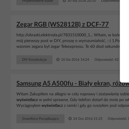
Projektowanie Bazar
30 Sty 2016 20:10
Odpowiedzi: 6 W
Zegar RGB (WS2812B) z DCF-77
http://obrazki.elektroda.pl/7831510000_1... Witam, w końcu i 
mój pierwszy post w DIY, proszę o wyrozumiałość. :-) 1.Pomysł
wzorem zegara był zegar Teleexpressu. Te 60 diod sekundnika b
DIY Konstrukcje
10 Sie 2016 14:24
Odpowiedzi: 42 Wyśw
Samsung A5 A500fu - Biały ekran, różo
Witam Zakupiłem na allegro w celu naprawy i zostawienia sobi
wyświetlacz
w pełni sprawne. Gdy telefon dotarł do mnie po włą
Wyciągnąłem
wyświetlacz
z ramki i gdy go ruszyłem pod odpo
Smartfony Początkujący
24 Gru 2016 21:25
Odpowiedzi: 