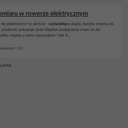
pomiaru w rowerze elektrycznym
ej elektronice? w skrócie -
wyświetlacz
działa, bateria trzyma ok,
ła, prędkość pokazuje, brak błędów podejrzenia mam co do
acisku wiązkę z ramy wysunąłem i tak 3...
świetleń: 312
KLAMA