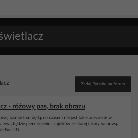
lacz
Zadaj Pytanie na forum
acz - różowy pas, brak obrazu
a nowej taśmie tam będą, co czasem nie jest takie oczywiste w
rnatywą będzie przeniesienie czujników ze starej taśmy na nową.
że Face.ID.