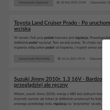
Samochody Ciężarowe
28 Mar 2025 19:40
Odpowiedzi: 
Toyota Land Cruiser Prado - Po uruchomi
wciska
W serwie i/lub przy
pedale
hamulca jest
regulacja
. Prawdopodobn
delikatnie
pedał
nacisnął. Tam zacznij szukać. To chyba raczej n
trzpienia odłączyłem
pedał
od trzpienia. I trzpień serwa sam wc
Samochody Mechanika
26 Lis 2021 09:34
Odpowiedzi: 4
Suzuki Jimny 2010r. 1.3 16V - Bardzo s
przeglądzie) ale ręczny
Witam, suzuki Jimny 2010r, wersja z ABS bez żadnych korekto
trzymały wymiar ale tokarz je delikatnie przetoczył bo były lekk
prawego przedniego koła,
regulacja
na "przycierkę" szczęk, na r