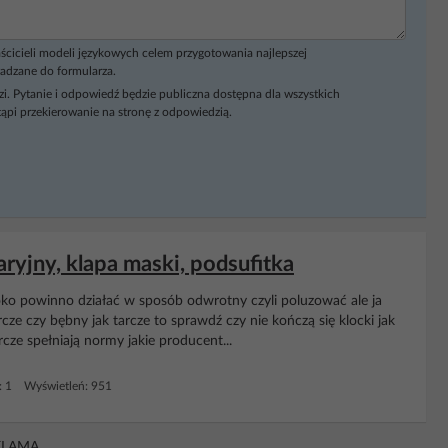
ścicieli modeli językowych celem przygotowania najlepszej
adzane do formularza.
i. Pytanie i odpowiedź będzie publiczna dostępna dla wszystkich
ąpi przekierowanie na stronę z odpowiedzią.
aryjny, klapa maski, podsufitka
oko powinno działać w sposób odwrotny czyli poluzować ale ja
cze czy bębny jak tarcze to sprawdź czy nie kończą się klocki jak
arcze spełniają normy jakie producent...
: 1 Wyświetleń: 951
KLAMA