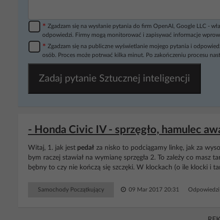
*
Zgadzam się na wysłanie pytania do firm OpenAI, Google LLC - wła
odpowiedzi. Firmy mogą monitorować i zapisywać informacje wprow
*
Zgadzam się na publiczne wyświetlanie mojego pytania i odpowiedz
osób. Proces może potrwać kilka minut. Po zakończeniu procesu nast
Zadaj pytanie Sztucznej inteligencji
- Honda Civic IV - sprzęgło, hamulec aw
Witaj, 1. jak jest
pedał
za nisko to podciągamy linkę, jak za wys
bym raczej stawiał na wymianę sprzęgła 2. To zależy co masz tar
bębny to czy nie kończą się szczęki. W klockach (o ile klocki i t
Samochody Początkujący
09 Mar 2017 20:31
Odpowiedzi
RE