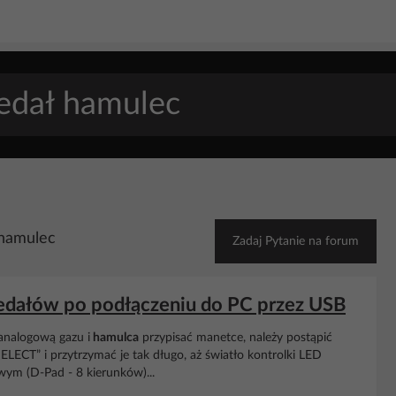
 hamulec
Zadaj Pytanie na forum
pedałów po podłączeniu do PC przez USB
analogową gazu i
hamulca
przypisać manetce, należy postąpić
ELECT” i przytrzymać je tak długo, aż światło kontrolki LED
owym (D-Pad - 8 kierunków)...