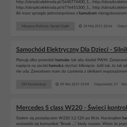
http://obrazki.elektroda.pl/5640774400_1... http://obrazki.elek
http://obrazki.elektroda.pl/6776451300_1... http://obrazki.ele
86 masz sprzegło jednostopniowe z
hamulcem
nieregulowanym.T
Maszyny Rolnicze, Sprzęt Ciężki
24 Maj 2011 20:46
Odpow
Samochód Elektryczny Dla Dzieci - Sil
Planuję albo przerobić
hamulec
tak aby działał PWM. Zastanawia
napięcia na zaciski
hamulca
słychać kliknięcie. Jeśli tak, to tak
nie uda. Zawodowo mam do czynienia z silnikami wyposażonymi
DIY Konstrukcje
09 Wrz 2019 19:04
Odpowiedzi: 57 Wyś
Mercedes S class W220 - Świeci kontro
Stałem się posiadaczem W220 3,2 CDI po lifcie. Nacisnąłem
ha
wyświetla się komunikat "Break ...." kiedy ruszam. Wiem że popr