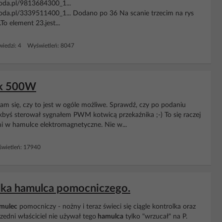
troda.pl/9813684300_1...
ktroda.pl/3339511400_1... Dodano po 36 Na scanie trzecim na rys
o element 23.jest...
iedzi: 4 Wyświetleń: 8047
nik 500W
m się, czy to jest w ogóle możliwe. Sprawdź, czy po podaniu
 jakbyś sterował sygnałem PWM kotwicą przekaźnika ;-) To się raczej
 w hamulce elektromagnetyczne. Nie w...
wietleń: 17940
lka hamulca pomocniczego.
mulec
pomocniczy - nożny i teraz świeci się ciągle kontrolka oraz
zedni właściciel nie używał tego
hamulca
tylko "wrzucał" na P.