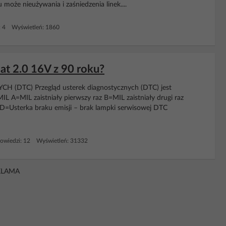
może nieużywania i zaśniedzenia linek....
: 4 Wyświetleń: 1860
t 2.0 16V z 90 roku?
TC) Przegląd usterek diagnostycznych (DTC) jest
 A=MIL zaistniały pierwszy raz B=MIL zaistniały drugi raz
 D=Usterka braku emisji – brak lampki serwisowej DTC
owiedzi: 12 Wyświetleń: 31332
KLAMA