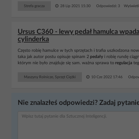
Strefa gracza
28 Lip 2021 15:30
Odpowiedzi: 3 Wyświetl
Ursus C360 - lewy pedał hamulca wpad
cylinderka
Często robię hamulce w tych sprzętach i trafia uszkodzona n
taka jak autor postu opisuje spinam 2
pedały
i robię rundę cią
którym nie było znajduje się sam. ważna sprawa to
regulacja
teg
Maszyny Rolnicze, Sprzęt Ciężki
10 Cze 2022 17:46
Odpow
Nie znalazłeś odpowiedzi? Zadaj pytanie