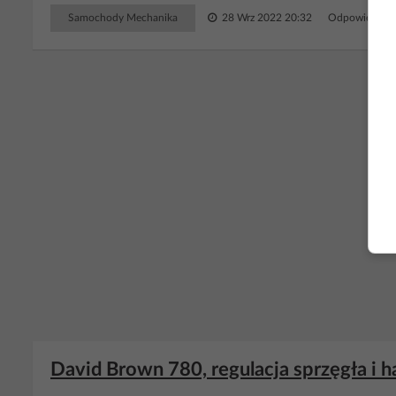
Samochody Mechanika
28 Wrz 2022 20:32
Odpowiedzi: 
RE
David Brown 780, regulacja sprzęgła i h