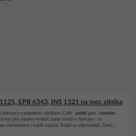
1125, EPB 6343, INS 1321 na moc silnika
ierowcy z pojazdem i silnikiem. Czyli: -
pedał
gazu -
hamulec
ch był jako osobny moduł) Jeżeli chodzi o hamulce - to
zresetowany czujnik zużycia. Dzięki za odpowiedzi....Gerri...