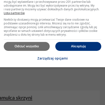
mogą być wyświetlane i przechowywane przez 201 partnerów lub
22 Wyświetleń: 2211
udostępniane im. Mogą też być wykorzystywane przez tę witrynę. My
i nasi partnerzy możemy używać dokładnych danych geolokalizacyjnych.
Lista partnerów
KLAMA
Niektórzy dostawcy mogą przetwarzać Twoje dane osobowe na
podstawie uzasadnionego interesu. Możesz się na to nie zgodzić,
zmieniając opcje poniżej. Link umożliwiający zarządzanie zgodą lub jej
wycofanie w ramach ustawień dotyczących prywatności i plików cookie
znajdziesz u dołu tej strony lub w menu witryny.
Odrzuć wszystko
Akceptuję
Zarządzaj opcjami
amulca skrzyni