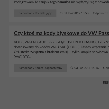
Podejrzewam że czujnik tego
hamulca
nie wyłączył się z powodu 
Samochody Początkujący
01 Kwi 2019 18:58
Odpowiedzi
Czy ktoś ma kody błyskowe do VW Passa
VOLKSVAGEN / AUDI PRZEGLĄD USTEREK DIAGNOSTYCZNYCH (D
dostosowany do kodów VAG i SAE (OBD-II) Zasady włączania MIL
C=Usterka związana z brakiem emisji – tylko lampka serwisowa
(VAG)DTC...
Samochody Sprzęt Diagnostyczny
03 Paź 2011 15:16
Odp
RE