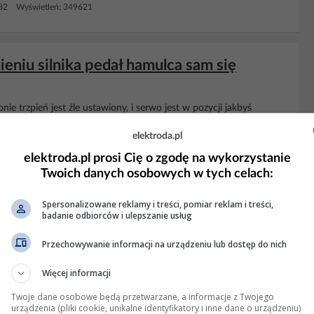
582 Wyświetleń: 349621
eniu silnika pedał hamulca sam się
ie trzpień jest źle ustawiony, i serwo jest w pozycji jakbyś
ie to. Zeby wyeliminować kwestie ewentualnej zlej
regulacji
tego
hodzi w kierunku serwa naciskając...
elektroda.pl
elektroda.pl prosi Cię o zgodę na wykorzystanie
5 Wyświetleń: 5151
Twoich danych osobowych w tych celach:
Spersonalizowane reklamy i treści, pomiar reklam i treści,
badanie odbiorców i ulepszanie usług
łaby hamulec tylny (negatywny wynik na
Przechowywanie informacji na urządzeniu lub dostęp do nich
rów hamowania kół tylnych, nowe szczęki (2 komplet) bębny
Więcej informacji
ie rysy, nowe cylinderki i przewody od trójnika na wysokości
Twoje dane osobowe będą przetwarzane, a informacje z Twojego
olka przód ponad 200kg, tył ledwo 80kg, ręczny...
urządzenia (pliki cookie, unikalne identyfikatory i inne dane o urządzeniu)