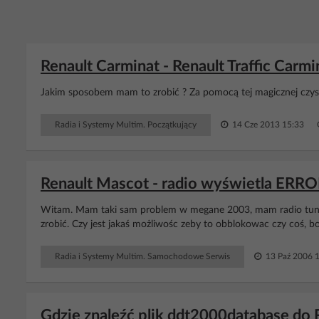
Renault Carminat - Renault Traffic Car
Jakim sposobem mam to zrobić ? Za pomocą tej magicznej czysz
Radia i Systemy Multim. Początkujący
14 Cze 2013 15:33
Renault Mascot - radio wyświetla ERRO
Witam. Mam taki sam problem w megane 2003, mam radio tuner 
zrobić. Czy jest jakaś możliwośc zeby to obblokowac czy coś, 
Radia i Systemy Multim. Samochodowe Serwis
13 Paź 2006 
Gdzie znaleźć plik ddt2000database d