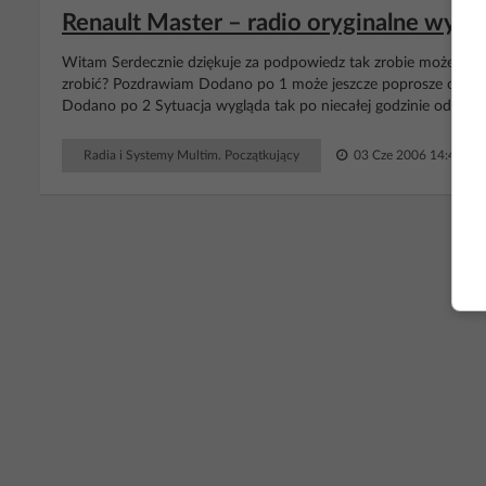
Renault Master – radio oryginalne wyświe
Witam Serdecznie dziękuje za podpowiedz tak zrobie może to po
zrobić? Pozdrawiam Dodano po 1 może jeszcze poprosze o info
Dodano po 2 Sytuacja wygląda tak po niecałej godzinie od włąc
Radia i Systemy Multim. Początkujący
03 Cze 2006 14:40
RE