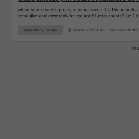
witam bardzo,bardzo proszę o pomoc:scenic 1,4 16v po podłącz
komunikat com
error
reply for request 81 retry count=3 już 2 dn
Samochody Szukam
05 Mar 2025 10:43
Odpowiedzi: 90
RE