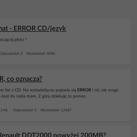
minat - ERROR CD/język
czącej płyty ?
Odpowiedzi: 3 Wyświetleń: 4086
R, co oznacza?
list z CD. Na wyświetlaczu pojawia się
ERROR
i nic nie moge
bo kod do radia mam. Z góry dziekuję za pomoc.
13:46
Odpowiedzi: 5 Wyświetleń: 12487
o Renault DDT2000 powyżej 200MB?