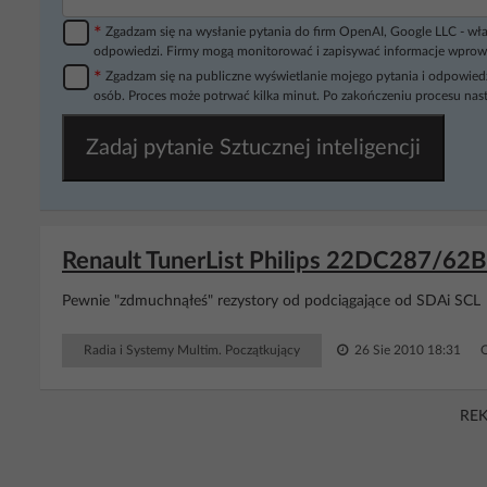
*
Zgadzam się na wysłanie pytania do firm OpenAI, Google LLC - wła
odpowiedzi. Firmy mogą monitorować i zapisywać informacje wprow
*
Zgadzam się na publiczne wyświetlanie mojego pytania i odpowiedz
osób. Proces może potrwać kilka minut. Po zakończeniu procesu nast
Zadaj pytanie Sztucznej inteligencji
Renault TunerList Philips 22DC287/62B 
Pewnie "zdmuchnąłeś" rezystory od podciągające od SDAi SCL
Radia i Systemy Multim. Początkujący
26 Sie 2010 18:31
RE