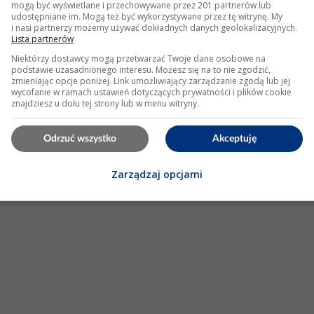
mogą być wyświetlane i przechowywane przez 201 partnerów lub
tla error i nie działa po włączeniu
udostępniane im. Mogą też być wykorzystywane przez tę witrynę. My
i nasi partnerzy możemy używać dokładnych danych geolokalizacyjnych.
Lista partnerów
może dam znać za kilka godzin a jeśli to nie pomoże to co
rmacje jak w tym radiu wprowadzać kod i czym zatwierdzać
Niektórzy dostawcy mogą przetwarzać Twoje dane osobowe na
zenia radia
podstawie uzasadnionego interesu. Możesz się na to nie zgodzić,
error
zniknoł i pokazały się zera ale po wprowadzeniu...
zmieniając opcje poniżej. Link umożliwiający zarządzanie zgodą lub jej
wycofanie w ramach ustawień dotyczących prywatności i plików cookie
Odpowiedzi: 3 Wyświetleń: 9498
znajdziesz u dołu tej strony lub w menu witryny.
Odrzuć wszystko
Akceptuję
KLAMA
Zarządzaj opcjami