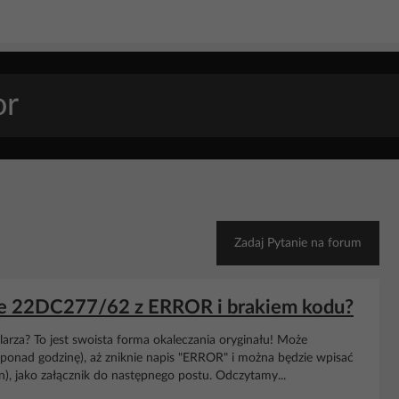
Zadaj Pytanie na forum
ne 22DC277/62 z ERROR i brakiem kodu?
rza? To jest swoista forma okaleczania oryginału! Może
(ponad godzinę), aż zniknie napis "ERROR" i można będzie wpisać
in), jako załącznik do następnego postu. Odczytamy...