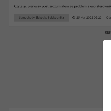
Czytając pierwszy post zrozumiałem ze problem z eep sterowni
Samochody Elektryka i elektronika
25 Maj 2022 05:23
Odp
RE