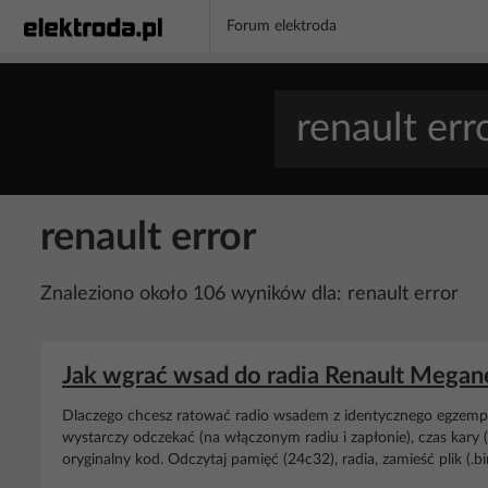
Forum elektroda
renault error
Znaleziono około 106 wyników dla: renault error
Jak wgrać wsad do radia Renault Mega
Dlaczego chcesz ratować radio wsadem z identycznego egzempla
wystarczy odczekać (na włączonym radiu i zapłonie), czas kary 
oryginalny kod. Odczytaj pamięć (24c32), radia, zamieść plik (.b