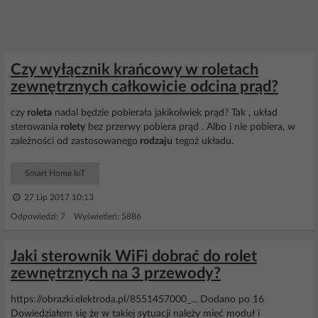
Czy wyłącznik krańcowy w roletach
zewnętrznych całkowicie odcina prąd?
czy
roleta
nadal będzie pobierała jakikolwiek prąd? Tak , układ
sterowania
rolety
bez przerwy pobiera prąd . Albo i nie pobiera, w
zależności od zastosowanego
rodzaju
tegoż układu.
Smart Home IoT
27 Lip 2017 10:13
Odpowiedzi: 7 Wyświetleń: 5886
Jaki sterownik WiFi dobrać do rolet
zewnętrznych na 3 przewody?
https://obrazki.elektroda.pl/8551457000_... Dodano po 16
Dowiedziałem się że w takiej sytuacji należy mieć moduł i