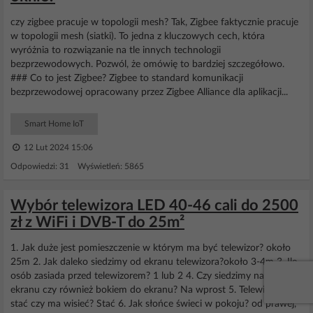
czy zigbee pracuje w topologii mesh? Tak, Zigbee faktycznie pracuje
w topologii mesh (siatki). To jedna z kluczowych cech, która
wyróżnia to rozwiązanie na tle innych technologii
bezprzewodowych. Pozwól, że omówię to bardziej szczegółowo.
### Co to jest Zigbee? Zigbee to standard komunikacji
bezprzewodowej opracowany przez Zigbee Alliance dla aplikacji...
Smart Home IoT
12 Lut 2024 15:06
Odpowiedzi: 31 Wyświetleń: 5865
Wybór telewizora LED 40-46 cali do 2500
zł z WiFi i DVB-T do 25m²
1. Jak duże jest pomieszczenie w którym ma być telewizor? około
25m 2. Jak daleko siedzimy od ekranu telewizora?około 3-4m 3. Ile
osób zasiada przed telewizorem? 1 lub 2 4. Czy siedzimy na wprost
ekranu czy również bokiem do ekranu? Na wprost 5. Telewizor ma
stać czy ma wisieć? Stać 6. Jak słońce świeci w pokoju? od prawej,