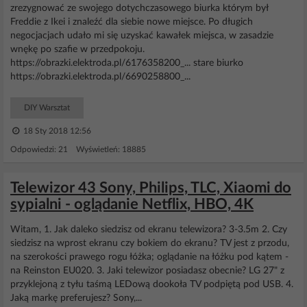
zrezygnować ze swojego dotychczasowego biurka którym był
Freddie z Ikei i znaleźć dla siebie nowe miejsce. Po długich
negocjacjach udało mi się uzyskać kawałek miejsca, w zasadzie
wnękę po szafie w przedpokoju.
https://obrazki.elektroda.pl/6176358200_... stare biurko
https://obrazki.elektroda.pl/6690258800_...
DIY Warsztat
18 Sty 2018 12:56
Odpowiedzi: 21 Wyświetleń: 18885
Telewizor 43 Sony, Philips, TLC, Xiaomi do
sypialni - oglądanie Netflix, HBO, 4K
Witam, 1. Jak daleko siedzisz od ekranu telewizora? 3-3.5m 2. Czy
siedzisz na wprost ekranu czy bokiem do ekranu? TV jest z przodu,
na szerokości prawego rogu łóżka; oglądanie na łóżku pod kątem -
na Reinston EU020. 3. Jaki telewizor posiadasz obecnie? LG 27" z
przyklejoną z tyłu taśmą LEDową dookoła TV podpiętą pod USB. 4.
Jaką markę preferujesz? Sony,...