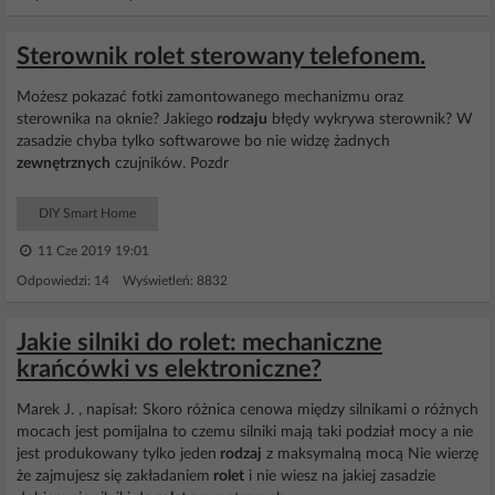
Sterownik rolet sterowany telefonem.
Możesz pokazać fotki zamontowanego mechanizmu oraz
sterownika na oknie? Jakiego
rodzaju
błędy wykrywa sterownik? W
zasadzie chyba tylko softwarowe bo nie widzę żadnych
zewnętrznych
czujników. Pozdr
DIY Smart Home
11 Cze 2019 19:01
Odpowiedzi: 14 Wyświetleń: 8832
Jakie silniki do rolet: mechaniczne
krańcówki vs elektroniczne?
Marek J. , napisał: Skoro różnica cenowa między silnikami o różnych
mocach jest pomijalna to czemu silniki mają taki podział mocy a nie
jest produkowany tylko jeden
rodzaj
z maksymalną mocą Nie wierzę
że zajmujesz się zakładaniem
rolet
i nie wiesz na jakiej zasadzie