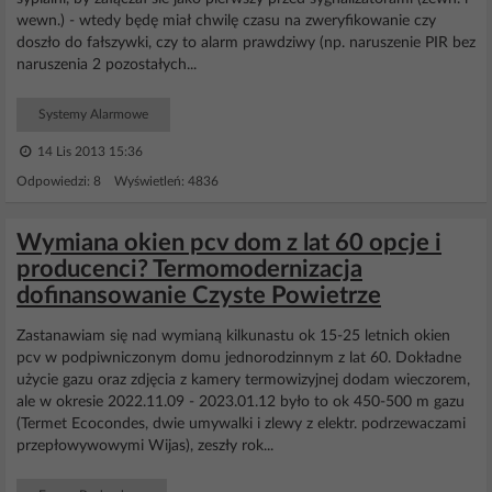
wewn.) - wtedy będę miał chwilę czasu na zweryfikowanie czy
doszło do fałszywki, czy to alarm prawdziwy (np. naruszenie PIR bez
naruszenia 2 pozostałych...
Systemy Alarmowe
14 Lis 2013 15:36
Odpowiedzi: 8 Wyświetleń: 4836
Wymiana okien pcv dom z lat 60 opcje i
producenci? Termomodernizacja
dofinansowanie Czyste Powietrze
Zastanawiam się nad wymianą kilkunastu ok 15-25 letnich okien
pcv w podpiwniczonym domu jednorodzinnym z lat 60. Dokładne
użycie gazu oraz zdjęcia z kamery termowizyjnej dodam wieczorem,
ale w okresie 2022.11.09 - 2023.01.12 było to ok 450-500 m gazu
(Termet Ecocondes, dwie umywalki i zlewy z elektr. podrzewaczami
przepłowywowymi Wijas), zeszły rok...