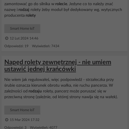
zamontować go do silnika w
rolecie
. Jedyne co to należy znać
nazwę i
rodzaj
rolety żeby moduł był dedykowany wg. wytycznych
producenta
rolety
Smart Home IoT
12 Lut 2024 14:46
Odpowiedzi: 19 Wyświetleń: 7434
Napęd rolety zewnętrznej - nie umiem
ustawić jednej krańcówki
Nie wiem jak regulowałeś, więc podpowiedź - strzałeczka przy
śrubie oznacza kierunek obrotu wałka, nie ruchu pancerza. W
zależności od
rodzaju
rolety, pancerz może poruszać się w
przeciwną stronę (zależnie, od której strony nawija się na wałek).
Smart Home IoT
15 Mar 2024 17:32
Odpowiedzi: 3 Wyświetleń: 4077