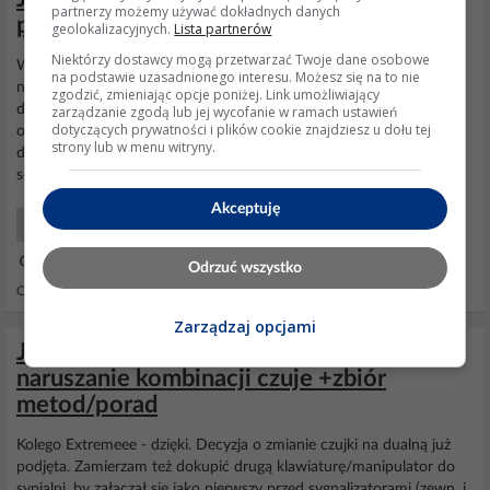
partnerzy możemy używać dokładnych danych
podtynkowymi 230V i dachowymi 24V?
geolokalizacyjnych.
Lista partnerów
Niektórzy dostawcy mogą przetwarzać Twoje dane osobowe
Witam. 1. Temat jest dla mnie dość skomplikowany bo elektrykiem
na podstawie uzasadnionego interesu. Możesz się na to nie
nie jestem ale muszę coś wymyślić. Zakupiłem już
rolety
do okien
zgodzić, zmieniając opcje poniżej. Link umożliwiający
dachowych które są chyba niestety największym problemem. Do
zarządzanie zgodą lub jej wycofanie w ramach ustawień
dotyczących prywatności i plików cookie znajdziesz u dołu tej
okien dachowych które kupiłem (jeszcze ich fizycznie nie mam) na
strony lub w menu witryny.
dzień dzisiejszy
rolety
były jedynie na pilota radiowego do tego z
solarem i baterią. Pytałem u sprzedawcy...
Akceptuję
Smart Home IoT
06 Cze 2021 14:24
Odrzuć wszystko
Odpowiedzi: 1 Wyświetleń: 1182
Zarządzaj opcjami
Jak zapobiegać fałszywym alarmom?-
naruszanie kombinacji czuje +zbiór
metod/porad
Kolego Extremeee - dzięki. Decyzja o zmianie czujki na dualną już
podjęta. Zamierzam też dokupić drugą klawiaturę/manipulator do
sypialni, by załączał sie jako pierwszy przed sygnalizatorami (zewn. i