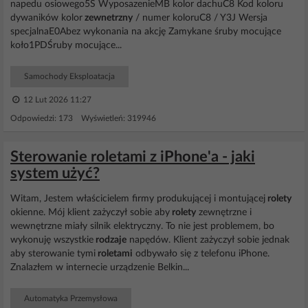
napedu osiowego5S WyposazenieMB kolor dachuC8 Kod koloru
dywaników kolor
zewnetrzny
/ numer koloruC8 / Y3J Wersja
specjalnaE0Abez wykonania na akcję Zamykane śruby mocujące
koło1PDŚruby mocujące...
Samochody Eksploatacja
12 Lut 2026 11:27
Odpowiedzi: 173 Wyświetleń: 319946
Sterowanie roletami z iPhone'a - jaki
system użyć?
Witam, Jestem właścicielem firmy produkującej i montującej
rolety
okienne. Mój klient zażyczył sobie aby
rolety
zewnętrzne i
wewnętrzne miały silnik elektryczny. To nie jest problemem, bo
wykonuję wszystkie
rodzaje
napędów. Klient zażyczył sobie jednak
aby sterowanie tymi
roletami
odbywało się z telefonu iPhone.
Znalazłem w internecie urządzenie Belkin...
Automatyka Przemysłowa