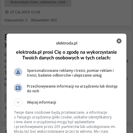
Automatyka bram, szlabanów, rolet
27 Cze 2019 11:18
Odpowiedzi: 2 Wyświetleń: 855
Przekaźnik 230V sterowany 12V - jaki
wybrać i jak podłączyć
elektroda.pl
elektroda.pl prosi Cię o zgodę na wykorzystanie
Drodzy państwo, szukam czegoś co pozwoli mi sterować
roletami
Twoich danych osobowych w tych celach:
zewnętrznymi - podnoszenie i opuszczanie. Jako jednostkę sterującą
chce wykorzystać centrale alarmową firmy SATEL, model VERSA
Spersonalizowane reklamy i treści, pomiar reklam i
10, lub 15(umożliwi to sterowanie z manipulatora, lub dowolnego
treści, badanie odbiorców i ulepszanie usług
urządzenia podłączonego do sieci). Mam do zasterowania 8
rolet
do
których doprowadziłem zasilanie...
Przechowywanie informacji na urządzeniu lub dostęp
do nich
Początkujący Elektronicy
Więcej informacji
24 Sie 2017 10:14
Twoje dane osobowe będą przetwarzane, a informacje
Odpowiedzi: 8 Wyświetleń: 1827
z Twojego urządzenia (pliki cookie, unikalne identyfikatory
i inne dane o urządzeniu) mogą być wyświetlane
i przechowywane przez 201 partnerów lub udostępniane im.
Mogą też być wykorzystywane przez tę witrynę. My i nasi
Jak sterować dwoma rodzajami rolet: