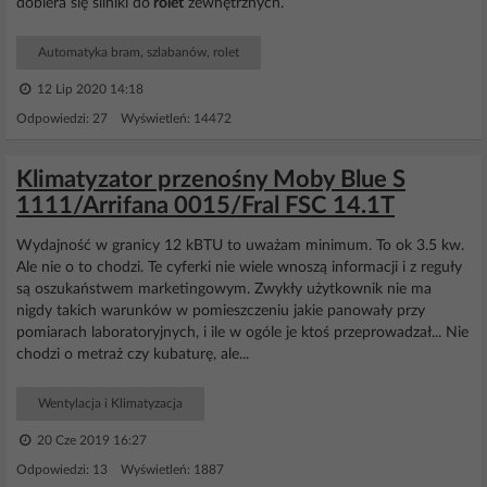
dobiera się silniki do
rolet
zewnętrznych.
Automatyka bram, szlabanów, rolet
12 Lip 2020 14:18
Odpowiedzi: 27 Wyświetleń: 14472
Klimatyzator przenośny Moby Blue S
1111/Arrifana 0015/Fral FSC 14.1T
Wydajność w granicy 12 kBTU to uważam minimum. To ok 3.5 kw.
Ale nie o to chodzi. Te cyferki nie wiele wnoszą informacji i z reguły
są oszukaństwem marketingowym. Zwykły użytkownik nie ma
nigdy takich warunków w pomieszczeniu jakie panowały przy
pomiarach laboratoryjnych, i ile w ogóle je ktoś przeprowadzał... Nie
chodzi o metraż czy kubaturę, ale...
Wentylacja i Klimatyzacja
20 Cze 2019 16:27
Odpowiedzi: 13 Wyświetleń: 1887