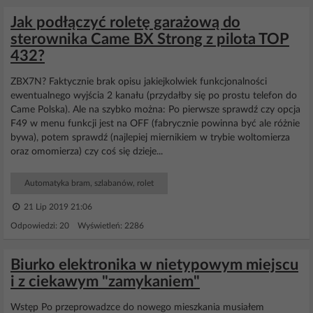
Jak podłączyć roletę garażową do
sterownika Came BX Strong z pilota TOP
432?
ZBX7N? Faktycznie brak opisu jakiejkolwiek funkcjonalności
ewentualnego wyjścia 2 kanału (przydałby się po prostu telefon do
Came Polska). Ale na szybko można: Po pierwsze sprawdź czy opcja
F49 w menu funkcji jest na OFF (fabrycznie powinna być ale różnie
bywa), potem sprawdź (najlepiej miernikiem w trybie woltomierza
oraz omomierza) czy coś się dzieje...
Automatyka bram, szlabanów, rolet
21 Lip 2019 21:06
Odpowiedzi: 20 Wyświetleń: 2286
Biurko elektronika w nietypowym miejscu
i z ciekawym "zamykaniem"
Wstęp Po przeprowadzce do nowego mieszkania musiałem