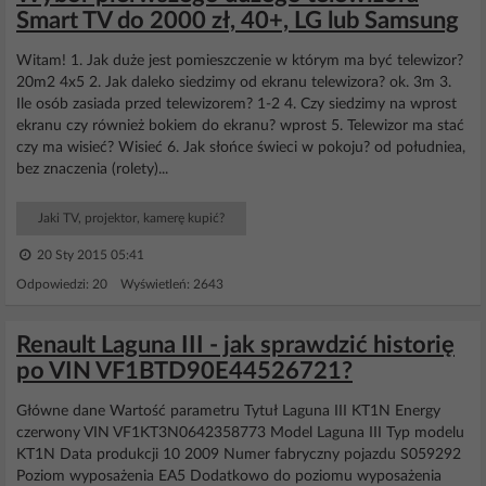
Smart TV do 2000 zł, 40+, LG lub Samsung
Witam! 1. Jak duże jest pomieszczenie w którym ma być telewizor?
20m2 4x5 2. Jak daleko siedzimy od ekranu telewizora? ok. 3m 3.
Ile osób zasiada przed telewizorem? 1-2 4. Czy siedzimy na wprost
ekranu czy również bokiem do ekranu? wprost 5. Telewizor ma stać
czy ma wisieć? Wisieć 6. Jak słońce świeci w pokoju? od południea,
bez znaczenia (rolety)...
Jaki TV, projektor, kamerę kupić?
20 Sty 2015 05:41
Odpowiedzi: 20 Wyświetleń: 2643
Renault Laguna III - jak sprawdzić historię
po VIN VF1BTD90E44526721?
Główne dane Wartość parametru Tytuł Laguna III KT1N Energy
czerwony VIN VF1KT3N0642358773 Model Laguna III Typ modelu
KT1N Data produkcji 10 2009 Numer fabryczny pojazdu S059292
Poziom wyposażenia EA5 Dodatkowo do poziomu wyposażenia