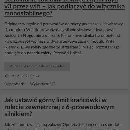
v3 przez wifi – jak podłączyć do włącznika
monostabilnego?
Odpinasz w ogóle od przewodów do
rolety
przełącznik klawiszowy.
Do modułu Wifi doprowadzasz zasilanie sieciowe (dwa prawe
zaciski, L i N zgodnie z opisem). Kierunkowe silnika (te odpięte od
klawiszowego) wpinasz w dwa środkowe zaciski modułu WiFi
(kierunki suwu
rolety
zgodne ze strzałkami), N sieci pozostawiasz
podpięty do napedu
rolety
. Przewód L sieci...
Automatyka bram, szlabanów, rolet
19 Gru 2025 06:24
Odpowiedzi: 1 Wyświetleń: 513
Jak ustawić górny limit krańcówki w
rolecie zewnętrznej z 6-przewodowym
silnikiem?
Jak zdemontować samą żaluzję? Opuszczasz pancerz na sam dół i