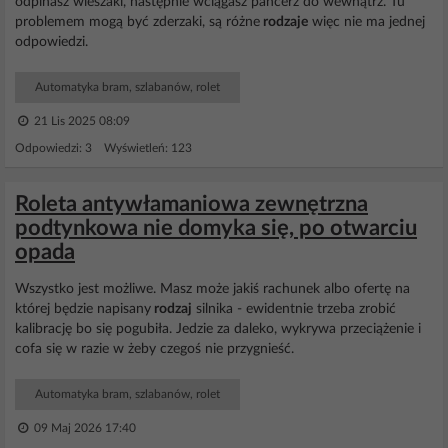
odpinasz wieszaki, następnie wciągasz pancerz do wewnątrz. Tu
problemem mogą być zderzaki, są różne
rodzaje
więc nie ma jednej
odpowiedzi.
Automatyka bram, szlabanów, rolet
21 Lis 2025 08:09
Odpowiedzi: 3 Wyświetleń: 123
Roleta antywłamaniowa zewnętrzna
podtynkowa nie domyka się, po otwarciu
opada
Wszystko jest możliwe. Masz może jakiś rachunek albo ofertę na
której będzie napisany
rodzaj
silnika - ewidentnie trzeba zrobić
kalibrację bo się pogubiła. Jedzie za daleko, wykrywa przeciążenie i
cofa się w razie w żeby czegoś nie przygnieść.
Automatyka bram, szlabanów, rolet
09 Maj 2026 17:40