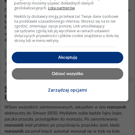
partnerzy możemy używać dokładnych danych
geolokalizacyjnych.
Lista partnerów
Coś Ci powiem. Płaczesz jak Ci zdesperowani co nie znają warsztatu,
Niektórzy dostawcy mogą przetwarzać Twoje dane osobowe
gdzie potrafią to zrobić. Czego raz działa raz nie. Bo tranzystor na
na podstawie uzasadnionego interesu. Możesz się na to nie
klej z jutuba w rękach lamera to śmiech na sali. Cały problem we
zgodzić, zmieniając opcje poniżej. Link umożliwiający
Fordzie tkwi w immo na pompie. Nie dysponując możliwością
zarządzanie zgodą lub jej wycofanie w ramach ustawień
wymiany ECU pozostaje ratować stary, bo używka generuje
dotyczących prywatności i plików cookie znajdziesz u dołu tej
strony lub w menu witryny.
dodatkowe koszta aktualizacji softu....
Samochody Początkujący
Akceptuję
01 Sty 2016 04:36
Odpowiedzi: 46 Wyświetleń: 9696
Odrzuć wszystko
Simson SR50 - rozrusznik elektryczny 3
Zarządzaj opcjami
generacji.
Witam wszystkich zainteresowanych, zakupiłem w lato
rozrusznik
elektryczny do Simson SR50. Myślałem sobie będzie fajny bajer,
paczka przyszła, przystąpiłem do montażu. Po zamontowaniu
rozrusznik
miał problem po przyciśnięciu przycisku start, kiedy
rozrusznik
zaczynał kręcić automat wysunął się w tryb na kole