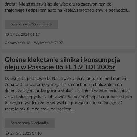
drgnął. Nie zastanawiając się więc długo zadzwoniłem po
znajomego i odpaliłem auto na kable.Samochód chwile pochodził...
Samochody Początkujący
27 Lis 2024 01:17
Odpowiedzi: 13 Wyświetleń: 7497
Głośne klekotanie silnika i konsumpcja
oleju w Passacie B5 FL 1.9 TDI 2005r
Dziękuję za podpowiedź. Na chwilę obecną auto stoi pod domem.
Żona w dniu wczorajszym zgasiła samochód i ja holowałem do
domu. Zaczęło bardzo
głośno
stukać ,szukałem w internecie i piszą
że szklanka,popychacz lub zawór. Samochód odpala normalnie tylko
tłucze,ja myślałem że to wtryski na początku a to co innego ,aż
zaczęło tak tłuc że szok, odkręciłem...
Samochody Mechanika
29 Gru 2023 07:10