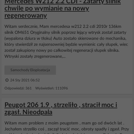
Mercedes W212 2.2 CDI - Zatarty silnik
chwile po wymianie na nowy
regenerowany
Witam serdecznie, Mam mercedesa w212 2.2 cdi 2010r 136km
silnik OM651 Oryginalny silnik poprzez lejący wtrysk został zatarty
(wypalona dziura w tłoku) Auto zostało skierowane do mechanika,
który stwierdził ze najsensowniej będzie wymienic cały słupek, wiec
został zakupiony nowy po całkowitej regeneracji słupek silnika.
Wtryski zostały zregenerowane,...
Samochody Eksploatacja
24 Sty 2021 06:52
Odpowiedzi: 361 Wyświetleń: 111096
Peugot 206 1.9 , strzeliło , stracił moc i
zgasł. Nieodpala
Witam mam problem z moim peugotem , mam go od dwóch lat .
Jechałem strzelilo coś , zaczął tracić moc, obroty spadły i zgasł. Przy