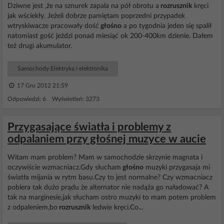
Dziwne jest ,że na sznurek zapala na pół obrotu a
rozrusznik
kręci
jak wściekły. Jeżeli dobrze pamiętam poprzedni przypadek
wtryskiwacze pracowały dość
głośno
a po tygodnia jeden się spalił
natomiast gość jeżdzi ponad miesiąć ok 200-400km dzienie. Dałem
też drugi akumulator.
Samochody Elektryka i elektronika
17 Gru 2012 21:59
Odpowiedzi: 6 Wyświetleń: 3273
Przygasające światła i problemy z
odpalaniem przy głośnej muzyce w aucie
Witam mam problem? Mam w samochodzie skrzynie magnata i
oczywiście wzmacniacz.Gdy słucham
głośno
muzyki przygasaja mi
światła mijania w rytm basu.Czy to jest normalne? Czy wzmacniacz
pobiera tak dużo prądu że alternator nie nadąża go naładować? A
tak na marginesie,jak słucham ostro muzyki to mam potem problem
z odpaleniem,bo
rozrusznik
ledwie kręci.Co...