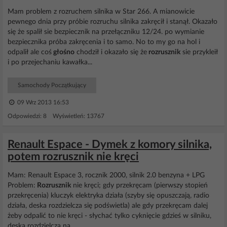
Mam problem z rozruchem silnika w Star 266. A mianowicie
pewnego dnia przy próbie rozruchu silnika zakręcił i stanął. Okazało
się że spalił sie bezpiecznik na przełączniku 12/24. po wymianie
bezpiecznika próba zakręcenia i to samo. No to my go na hol i
odpalił ale coś
głośno
chodził i okazało się że
rozrusznik
sie przykleił
i po przejechaniu kawałka...
Samochody Początkujący
09 Wrz 2013 16:53
Odpowiedzi: 8 Wyświetleń: 13767
Renault Espace - Dymek z komory silnika,
potem rozrusznik nie kręci
Mam: Renault Espace 3, rocznik 2000, silnik 2.0 benzyna + LPG
Problem:
Rozrusznik
nie kręci; gdy przekręcam (pierwszy stopień
przekręcenia) kluczyk elektryka działa (szyby się opuszczają, radio
działa, deska rozdzielcza się podświetla) ale gdy przekręcam dalej
żeby odpalić to nie kręci - słychać tylko cyknięcie gdzieś w silniku,
deska rozdzielcza na...