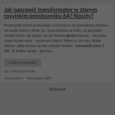
Jak naprawić transformator w starym
rosyjskim prostowniku 6A? Koszty?
Prostownik został przewinięty u fachowca od przewijania silników,
nie padły blachy, diody nic -poza izolacją na trafo, na początku
chodził cicho, ale potem zaczął dziwnie
głośno
buczeć - nie wiem
czego to jest wina - może tych blach? Mimo to od roku działa
dobrze- dalej można na nim odpalać traktor -
rozrusznik
jakieś 2
kW. :D Dobry sprzęt - gniotsa...
Zasilacze, ładowarki
12 Wrz 2014 18:46
Odpowiedzi: 5 Wyświetleń: 6303
REKLAMA