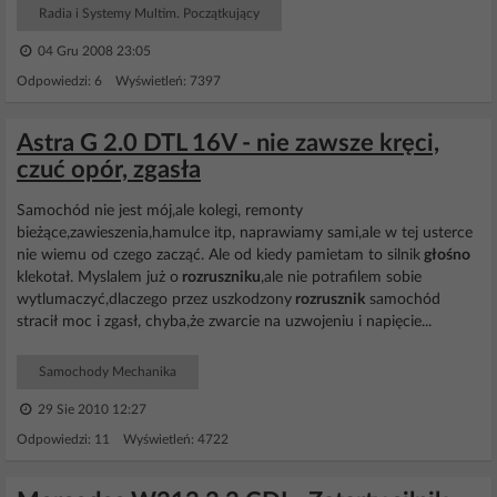
Radia i Systemy Multim. Początkujący
04 Gru 2008 23:05
Odpowiedzi: 6 Wyświetleń: 7397
Astra G 2.0 DTL 16V - nie zawsze kręci,
czuć opór, zgasła
Samochód nie jest mój,ale kolegi, remonty
bieżące,zawieszenia,hamulce itp, naprawiamy sami,ale w tej usterce
nie wiemu od czego zacząć. Ale od kiedy pamietam to silnik
głośno
klekotał. Myslalem już o
rozruszniku
,ale nie potrafilem sobie
wytlumaczyć,dlaczego przez uszkodzony
rozrusznik
samochód
stracił moc i zgasł, chyba,że zwarcie na uzwojeniu i napięcie...
Samochody Mechanika
29 Sie 2010 12:27
Odpowiedzi: 11 Wyświetleń: 4722