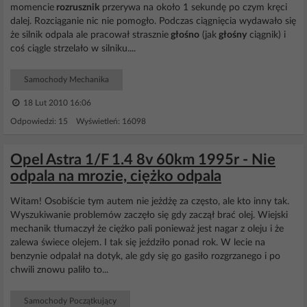
momencie
rozrusznik
przerywa na około 1 sekundę po czym kręci
dalej. Rozciąganie nic nie pomogło. Podczas ciągnięcia wydawało się
że silnik odpala ale pracował strasznie
głośno
(jak
głośny
ciągnik) i
coś ciągle strzelało w silniku....
Samochody Mechanika
18 Lut 2010 16:06
Odpowiedzi: 15 Wyświetleń: 16098
Opel Astra 1/F 1.4 8v 60km 1995r - Nie
odpala na mrozie, ciężko odpala
Witam! Osobiście tym autem nie jeżdżę za często, ale kto inny tak.
Wyszukiwanie problemów zaczęło się gdy zaczął brać olej. Wiejski
mechanik tłumaczył że ciężko pali ponieważ jest nagar z oleju i że
zalewa świece olejem. I tak się jeździło ponad rok. W lecie na
benzynie odpalał na dotyk, ale gdy się go gasiło rozgrzanego i po
chwili znowu paliło to...
Samochody Początkujący