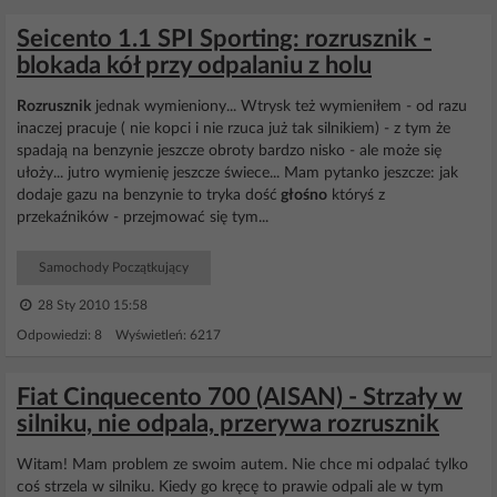
Seicento 1.1 SPI Sporting: rozrusznik -
blokada kół przy odpalaniu z holu
Rozrusznik
jednak wymieniony... Wtrysk też wymieniłem - od razu
inaczej pracuje ( nie kopci i nie rzuca już tak silnikiem) - z tym że
spadają na benzynie jeszcze obroty bardzo nisko - ale może się
ułoży... jutro wymienię jeszcze świece... Mam pytanko jeszcze: jak
dodaje gazu na benzynie to tryka dość
głośno
któryś z
przekaźników - przejmować się tym...
Samochody Początkujący
28 Sty 2010 15:58
Odpowiedzi: 8 Wyświetleń: 6217
Fiat Cinquecento 700 (AISAN) - Strzały w
silniku, nie odpala, przerywa rozrusznik
Witam! Mam problem ze swoim autem. Nie chce mi odpalać tylko
coś strzela w silniku. Kiedy go kręcę to prawie odpali ale w tym