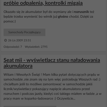
próbie odpalenia, kontrolki migają
Okazało się że akumulator był do wymiany ale i
rozrusznik
też
będzie trzeba wymienić bo wirnik już
głośno
chodzi. Dzięki za
pomoc:)
Samochody Początkujący
26 Lis 2009 23:51
Odpowiedzi: 7 Wyświetleń: 2795
Seat mii - wyświetlacz stanu naładowania
akumulatora
Witam i Wesołych Świąt ! Mam kilka pytań dotyczących prądu w
samochodzie ,nie znam się na tym więc potrzebuję Waszych rad :)
chciałbym jeśli to możliwe zamontować w samochodzie jakiś
licznik/wyświetlacz pokazujący napięcie akumulatora przed
rozruchem i podczas jazdy, kiedyś coś takiego miałem w ładzie ,a w
pracy mam w koparko-ładowarce :) Oczywiście...