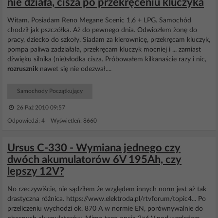
nie działa, cisza po przekręceniu kluczyka
Witam. Posiadam Reno Megane Scenic 1,6 + LPG. Samochód
chodził jak pszczółka. Aż do pewnego dnia. Odwiozłem żonę do
pracy, dziecko do szkoły. Siadam za kierownicę, przekręcam kluczyk,
pompa paliwa zadziałała, przekręcam kluczyk mocniej i ... zamiast
dżwięku silnika (nie)słodka cisza. Próbowałem kilkanaście razy i nic,
rozrusznik
nawet się nie odezwał....
Samochody Początkujący
26 Paź 2010 09:57
Odpowiedzi: 4 Wyświetleń: 8660
Ursus C-330 - Wymiana jednego czy
dwóch akumulatorów 6V 195Ah, czy
lepszy 12V?
No rzeczywiście, nie sądziłem że względem innych norm jest aż tak
drastyczna różnica. https://www.elektroda.pl/rtvforum/topic4... Po
przeliczeniu wychodzi ok. 870 A w normie EN, porównywalnie do