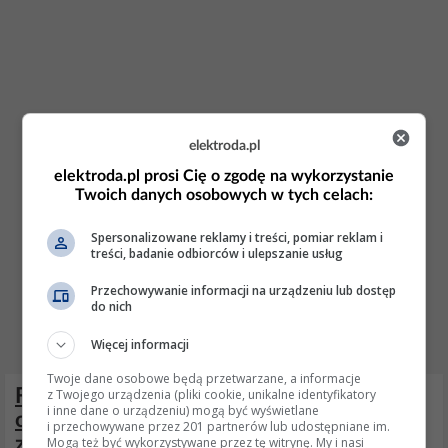
elektroda.pl
elektroda.pl prosi Cię o zgodę na wykorzystanie
Twoich danych osobowych w tych celach:
Spersonalizowane reklamy i treści, pomiar reklam i
treści, badanie odbiorców i ulepszanie usług
Przechowywanie informacji na urządzeniu lub dostęp
do nich
Więcej informacji
Twoje dane osobowe będą przetwarzane, a informacje
Ford Focus 1.8 TDDI 1999 - Silnik nie
z Twojego urządzenia (pliki cookie, unikalne identyfikatory
i inne dane o urządzeniu) mogą być wyświetlane
odpala, rozrusznik kręci szybciej niż
i przechowywane przez 201 partnerów lub udostępniane im.
zwykle
Mogą też być wykorzystywane przez tę witrynę. My i nasi