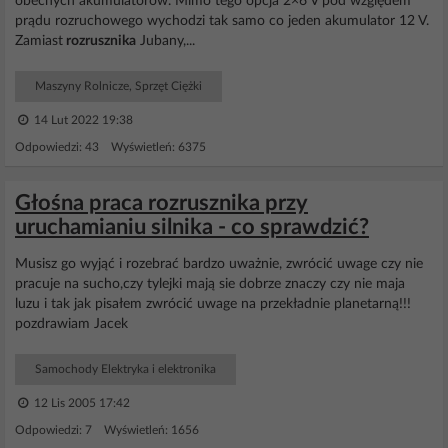
obecnych akumulatorów. Mimo tego opcja 2×6 V pod względem
prądu rozruchowego wychodzi tak samo co jeden akumulator 12 V.
Zamiast
rozrusznika
Jubany,...
Maszyny Rolnicze, Sprzęt Ciężki
14 Lut 2022 19:38
Odpowiedzi: 43 Wyświetleń: 6375
Głośna praca rozrusznika przy
uruchamianiu silnika - co sprawdzić?
Musisz go wyjąć i rozebrać bardzo uważnie, zwrócić uwage czy nie
pracuje na sucho,czy tylejki mają sie dobrze znaczy czy nie maja
luzu i tak jak pisałem zwrócić uwage na przekładnie planetarną!!!
pozdrawiam Jacek
Samochody Elektryka i elektronika
12 Lis 2005 17:42
Odpowiedzi: 7 Wyświetleń: 1656