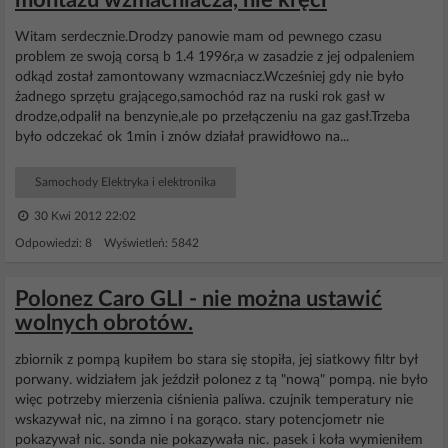
montażu wzmacniacza, nie kręci
Witam serdecznie.Drodzy panowie mam od pewnego czasu
problem ze swoją corsą b 1.4 1996r,a w zasadzie z jej odpaleniem
odkąd został zamontowany wzmacniacz.Wcześniej gdy nie było
żadnego sprzętu grającego,samochód raz na ruski rok gasł w
drodze,odpalił na benzynie,ale po przełączeniu na gaz gasł.Trzeba
było odczekać ok 1min i znów działał prawidłowo na...
Samochody Elektryka i elektronika
30 Kwi 2012 22:02
Odpowiedzi: 8 Wyświetleń: 5842
Polonez Caro GLI - nie można ustawić
wolnych obrotów.
zbiornik z pompą kupiłem bo stara się stopiła, jej siatkowy filtr był
porwany. widziałem jak jeździł polonez z tą "nową" pompą. nie było
więc potrzeby mierzenia ciśnienia paliwa. czujnik temperatury nie
wskazywał nic, na zimno i na gorąco. stary potencjometr nie
pokazywał nic. sonda nie pokazywała nic. pasek i koła wymieniłem