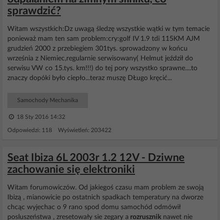
sprawdzić?
Witam wszystkich:Dz uwagą śledzę wszystkie wątki w tym temacie
ponieważ mam ten sam problem:cry:golf IV 1.9 tdi 115KM AJM
grudzień 2000 z przebiegiem 301tys. sprowadzony w końcu
września z Niemiec,regularnie serwisowany( Helmut jeździł do
serwisu VW co 15.tys. km!!!) do tej pory wszystko sprawne....to
znaczy dopóki było ciepło...teraz muszę DŁugo kręcić...
Samochody Mechanika
18 Sty 2016 14:32
Odpowiedzi: 118 Wyświetleń: 203422
Seat Ibiza 6L 2003r 1.2 12V - Dziwne
zachowanie się elektroniki
Witam forumowiczów. Od jakiegoś czasu mam problem ze swoją
Ibizą , mianowicie po ostatnich spadkach temperatury na dworze
chcąc wyjechac o 9 rano spod domu samochód odmówił
posluszeństwa , zresetowały sie zegary a
rozrusznik
nawet nie