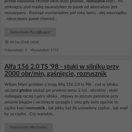
próbie odpalenia chodził silnik dużo głośniej ,
rozrusznik
kręci . Po
zerknięciu pod maskę zauważyłem że pasek od alternatora jest
rozszarpany . Rozrząd wymieniałem pół roku temu , olej wporządku
, nieszczęsny pasek również...
Samochody Początkujący
04 Sie 2018 14:08
Odpowiedzi: 3 Wyświetleń: 1755
Alfa 156 2.0 TS '98 - stuki w silniku przy
2000 obr/min, gaśnięcie, rozrusznik
Witam Mam problem z moją Alfą 156 2.0 ts 98r , coś w silniku
zaczyna
głośno
stukać po przekroczeniu 2 tyś . obrotów , stuki
dobiegają raczej z góry silnika , objawy to jeszcze gaśniecie przy
zmianie biegów ( wciśnięcie sprzęgła ), oraz gdy auto zgaśnie to
ciężko kręci
rozrusznik
, tak jakby był źle ustawiony zapłon , lub miał
by za ciężko . Czy wariator...
Samochody Mechanika