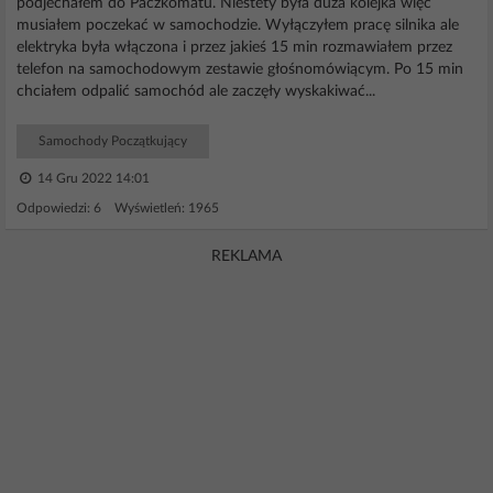
podjechałem do Paczkomatu. Niestety była duża kolejka więc
musiałem poczekać w samochodzie. Wyłączyłem pracę silnika ale
elektryka była włączona i przez jakieś 15 min rozmawiałem przez
telefon na samochodowym zestawie głośnomówiącym. Po 15 min
chciałem odpalić samochód ale zaczęły wyskakiwać...
Samochody Początkujący
14 Gru 2022 14:01
Odpowiedzi: 6 Wyświetleń: 1965
REKLAMA