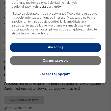
partnerzy możemy używać dokładnych danych
Witam, problem naprawiony, aż wstyd przyznać się :) W instrukcji
geolokalizacyjnych.
Lista partnerów
nie było napisane,że na czas usuwania kamienia zgodnie z opisem
należy wyjąć filtr z pojemnika i to było problemem, trwało mi to
Niektórzy dostawcy mogą przetwarzać Twoje dane osobowe
na podstawie uzasadnionego interesu. Możesz się na to nie
kilka dni :) Innych problemów technicznych nigdy nie miałem
zgodzić, zmieniając opcje poniżej. Link umożliwiający
chociaż kawowar jest już wiekowy.
zarządzanie zgodą lub jej wycofanie w ramach ustawień
dotyczących prywatności i plików cookie znajdziesz u dołu tej
strony lub w menu witryny.
AGD Użytkowy
06 Paź 2013 18:31
Akceptuję
Odpowiedzi: 2 Wyświetleń: 7806
Odrzuć wszystko
Saeco Primea Touch Plus SUP030ADR –
błąd 1, który układ steruje triakiem
Zarządzaj opcjami
młynka?
Wychodzi na to że ekspres nie podaje sygnału na wysterowanie.
Kupię niedrogo płytę główną do tego wynalazku :)
AGD Ekspresy do kawy
31 Sie 2023 18:02