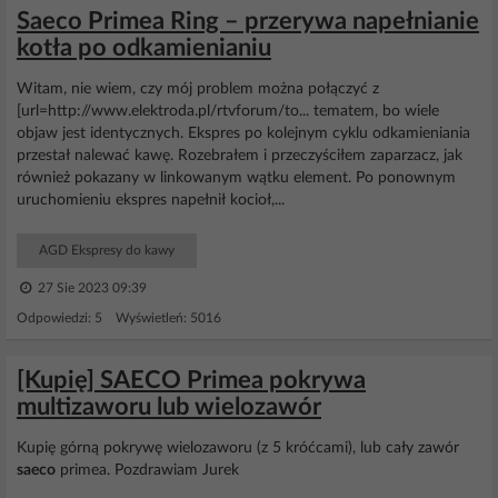
Saeco Primea Ring – przerywa napełnianie
kotła po odkamienianiu
Witam, nie wiem, czy mój problem można połączyć z
[url=http://www.elektroda.pl/rtvforum/to... tematem, bo wiele
objaw jest identycznych. Ekspres po kolejnym cyklu odkamieniania
przestał nalewać kawę. Rozebrałem i przeczyściłem zaparzacz, jak
również pokazany w linkowanym wątku element. Po ponownym
uruchomieniu ekspres napełnił kocioł,...
AGD Ekspresy do kawy
27 Sie 2023 09:39
Odpowiedzi: 5 Wyświetleń: 5016
[Kupię] SAECO Primea pokrywa
multizaworu lub wielozawór
Kupię górną pokrywę wielozaworu (z 5 króćcami), lub cały zawór
saeco
primea. Pozdrawiam Jurek