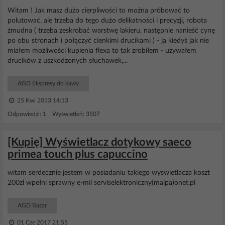
Witam ! Jak masz dużo cierpliwości to można próbować to
polutować, ale trzeba do tego dużo delikatności i precyzji, robota
żmudna ( trzeba zeskrobać warstwę lakieru, następnie nanieść cynę
po obu stronach i połączyć cienkimi drucikami ) - ja kiedyś jak nie
miałem możliwości kupienia flexa to tak zrobiłem - używałem
drucików z uszkodzonych słuchawek,...
AGD Ekspresy do kawy
25 Kwi 2013 14:13
Odpowiedzi: 1 Wyświetleń: 3507
[Kupię] Wyświetlacz dotykowy saeco
primea touch plus capuccino
witam serdecznie jestem w posiadaniu takiego wyswietlacza koszt
200zl wpełni sprawny e-mil serviselektroniczny(malpa)onet.pl
AGD Bazar
01 Cze 2017 21:55