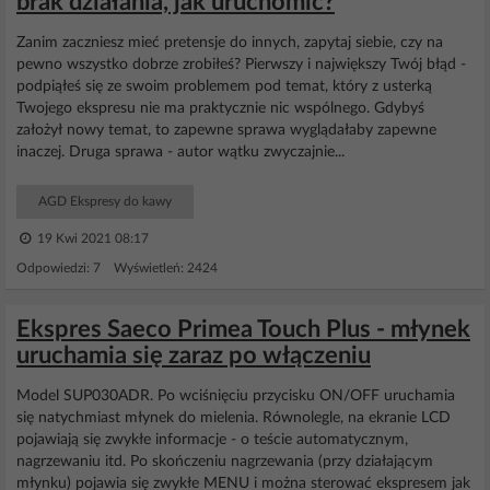
brak działania, jak uruchomić?
Zanim zaczniesz mieć pretensje do innych, zapytaj siebie, czy na
pewno wszystko dobrze zrobiłeś? Pierwszy i największy Twój błąd -
podpiąłeś się ze swoim problemem pod temat, który z usterką
Twojego ekspresu nie ma praktycznie nic wspólnego. Gdybyś
założył nowy temat, to zapewne sprawa wyglądałaby zapewne
inaczej. Druga sprawa - autor wątku zwyczajnie...
AGD Ekspresy do kawy
19 Kwi 2021 08:17
Odpowiedzi: 7 Wyświetleń: 2424
Ekspres Saeco Primea Touch Plus - młynek
uruchamia się zaraz po włączeniu
Model SUP030ADR. Po wciśnięciu przycisku ON/OFF uruchamia
się natychmiast młynek do mielenia. Równolegle, na ekranie LCD
pojawiają się zwykłe informacje - o teście automatycznym,
nagrzewaniu itd. Po skończeniu nagrzewania (przy działającym
młynku) pojawia się zwykłe MENU i można sterować ekspresem jak