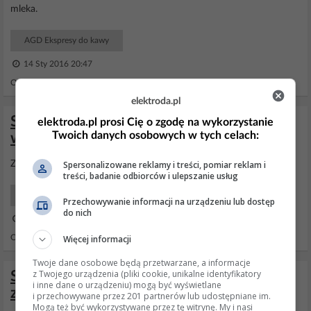
mleka.
AGD Ekspresy do kawy
14 Sty 2016 20:47
Odpowiedzi: 2 Wyświetleń: 3306
elektroda.pl
Saeco Primea Touch - Błąd nr 1 po
elektroda.pl prosi Cię o zgodę na wykorzystanie
Twoich danych osobowych w tych celach:
włączeniu, młynek i czujnik wymienione
Spersonalizowane reklamy i treści, pomiar reklam i
Zresetuj licznik błędów w serwisówce.
treści, badanie odbiorców i ulepszanie usług
AGD Użytkowy
Przechowywanie informacji na urządzeniu lub dostęp
do nich
07 Lip 2013 12:02
Więcej informacji
Odpowiedzi: 4 Wyświetleń: 9054
Twoje dane osobowe będą przetwarzane, a informacje
z Twojego urządzenia (pliki cookie, unikalne identyfikatory
SAECO PRIMEA TOUCH PLUS - Jak
i inne dane o urządzeniu) mogą być wyświetlane
zakończyć przerwany cykl odwapniania?
i przechowywane przez 201 partnerów lub udostępniane im.
Mogą też być wykorzystywane przez tę witrynę. My i nasi