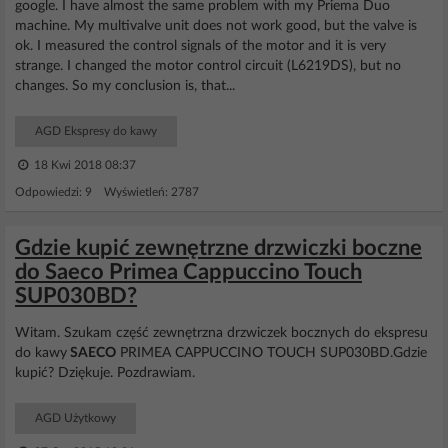
google. I have almost the same problem with my Priema Duo
machine. My multivalve unit does not work good, but the valve is
ok. I measured the control signals of the motor and it is very
strange. I changed the motor control circuit (L6219DS), but no
changes. So my conclusion is, that...
AGD Ekspresy do kawy
18 Kwi 2018 08:37
Odpowiedzi: 9 Wyświetleń: 2787
Gdzie kupić zewnętrzne drzwiczki boczne
do Saeco Primea Cappuccino Touch
SUP030BD?
Witam. Szukam część zewnętrzna drzwiczek bocznych do ekspresu
do kawy
SAECO
PRIMEA CAPPUCCINO TOUCH SUP030BD.Gdzie
kupić? Dziękuje. Pozdrawiam.
AGD Użytkowy