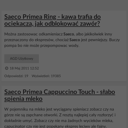
Saeco Primea Ring - kawa trafia do
ociekacza, jak odblokować zawór?
Można zastosowac odkamieniacz
Saeco
, albo jakikolwiek inny
przeznaczony do ekspresów, chociaż
Saeco
jest pewniejszy. Buczy
pompa bo nie może przepompowac wody.
AGD Użytkowy
18 Maj 2011 12:52
Odpowiedzi: 19 Wyświetleń: 19385
Saeco Primea Cappuccino Touch - słabo
spienia mleko
W pojemniku na mleko jest wyciągany spieniacz zobacz czy na
górze nie są zapchane otworki. Z resztą najlepiej cały rozłorzyć i
dokładnie umyć. Zobacz czy nie ma żadnych wycieków mleka,
capucinator czy nie jest popękany ekspres leciwy ale fajny.