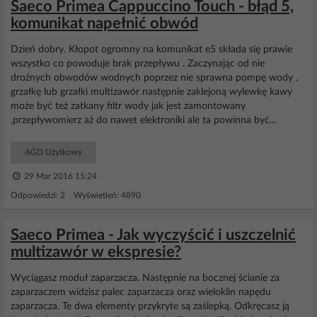
Saeco Primea Cappuccino Touch - błąd 5,
komunikat napełnić obwód
Dzień dobry. Kłopot ogromny na komunikat e5 składa się prawie
wszystko co powoduje brak przepływu . Zaczynając od nie
drożnych obwodów wodnych poprzez nie sprawna pompę wody ,
grzałkę lub grzałki multizawór następnie zaklejoną wylewkę kawy
może być też zatkany filtr wody jak jest zamontowany
,przepływomierz aż do nawet elektroniki ale ta powinna być...
AGD Użytkowy
29 Mar 2016 15:24
Odpowiedzi: 2 Wyświetleń: 4890
Saeco Primea - Jak wyczyścić i uszczelnić
multizawór w ekspresie?
Wyciągasz moduł zaparzacza. Następnie na bocznej ścianie za
zaparzaczem widzisz palec zaparzacza oraz wieloklin napędu
zaparzacza. Te dwa elementy przykryte są zaślepką. Odkręcasz ją