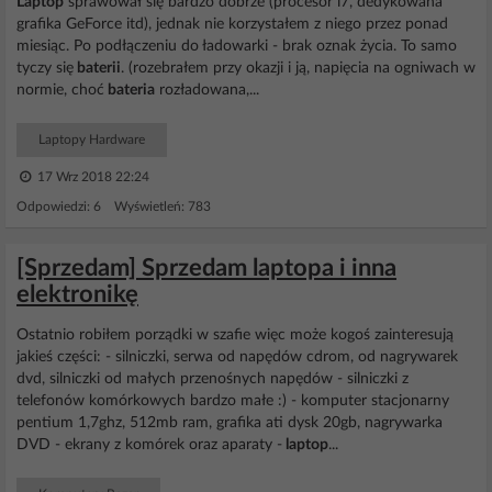
Laptop
sprawował się bardzo dobrze (procesor i7, dedykowana
grafika GeForce itd), jednak nie korzystałem z niego przez ponad
miesiąc. Po podłączeniu do ładowarki - brak oznak życia. To samo
tyczy się
baterii
. (rozebrałem przy okazji i ją, napięcia na ogniwach w
normie, choć
bateria
rozładowana,...
Laptopy Hardware
17 Wrz 2018 22:24
Odpowiedzi: 6 Wyświetleń: 783
[Sprzedam] Sprzedam laptopa i inna
elektronikę
Ostatnio robiłem porządki w szafie więc może kogoś zainteresują
jakieś części: - silniczki, serwa od napędów cdrom, od nagrywarek
dvd, silniczki od małych przenośnych napędów - silniczki z
telefonów komórkowych bardzo małe :) - komputer stacjonarny
pentium 1,7ghz, 512mb ram, grafika ati dysk 20gb, nagrywarka
DVD - ekrany z komórek oraz aparaty -
laptop
...