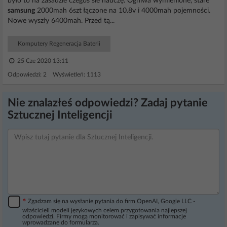
było to na zasadzie czegoś sie nauczę. Ogniwa wymienione, stare
samsung
2000mah 6szt łączone na 10.8v i 4000mah pojemności.
Nowe wyszły 6400mah. Przed tą...
Komputery Regeneracja Baterii
25 Cze 2020 13:11
Odpowiedzi: 2 Wyświetleń: 1113
Nie znalazłeś odpowiedzi? Zadaj pytanie
Sztucznej Inteligencji
*
Zgadzam się na wysłanie pytania do firm OpenAI, Google LLC -
właścicieli modeli językowych celem przygotowania najlepszej
odpowiedzi. Firmy mogą monitorować i zapisywać informacje
wprowadzane do formularza.