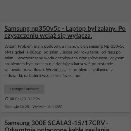
Samsung np350v5c - Laptop był zalany. Po
czyszczeniu wciąż się wyłącza.
Witam Problem mam podobny, a mianowicie
Samsung
Np-350v5c
płyta qcla4 la-8861p, po zalaniu jakieś pół roku temu, od razu po
zalaniu wyczyszczony woda destylowana oraz spirytusem, jedynym
problemem była czasem nie działająca karta wifi po restarcie
wstawała prawidłowo. Wczoraj zgasł, problem z zasilaniem z
ładowarki, na
baterii
wstaje lecz świeci non...
Laptopy Hardware
08 Gru 2013 19:06
Odpowiedzi: 25 Wyświetleń: 11280
Samsung 300E SCALA3-15/17CRV -
Odwrotnie połączone kable zasilania.