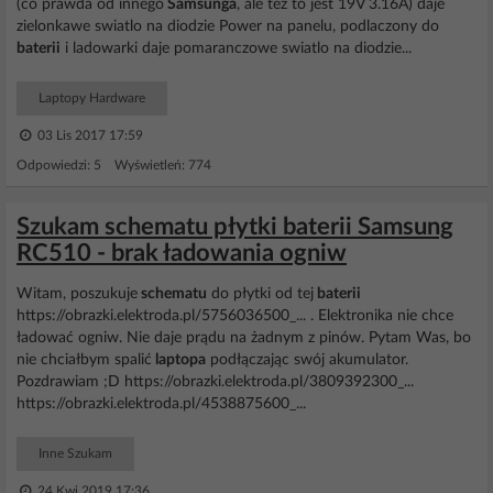
(co prawda od innego
Samsunga
, ale tez to jest 19V 3.16A) daje
zielonkawe swiatlo na diodzie Power na panelu, podlaczony do
baterii
i ladowarki daje pomaranczowe swiatlo na diodzie...
Laptopy Hardware
03 Lis 2017 17:59
Odpowiedzi: 5 Wyświetleń: 774
Szukam schematu płytki baterii Samsung
RC510 - brak ładowania ogniw
Witam, poszukuje
schematu
do płytki od tej
baterii
https://obrazki.elektroda.pl/5756036500_... . Elektronika nie chce
ładować ogniw. Nie daje prądu na żadnym z pinów. Pytam Was, bo
nie chciałbym spalić
laptopa
podłączając swój akumulator.
Pozdrawiam ;D https://obrazki.elektroda.pl/3809392300_...
https://obrazki.elektroda.pl/4538875600_...
Inne Szukam
24 Kwi 2019 17:36