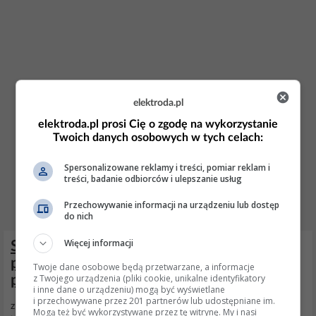
elektroda.pl
elektroda.pl prosi Cię o zgodę na wykorzystanie
Twoich danych osobowych w tych celach:
Spersonalizowane reklamy i treści, pomiar reklam i
treści, badanie odbiorców i ulepszanie usług
Przechowywanie informacji na urządzeniu lub dostęp
do nich
Więcej informacji
Samsung R710 – laptop nie zwiększa
poziomu naładowania baterii mimo
Twoje dane osobowe będą przetwarzane, a informacje
z Twojego urządzenia (pliki cookie, unikalne identyfikatory
podłączenia zasilacza
i inne dane o urządzeniu) mogą być wyświetlane
i przechowywane przez 201 partnerów lub udostępniane im.
znalazłem
schemat
ale go nie rozumiem...
Mogą też być wykorzystywane przez tę witrynę. My i nasi