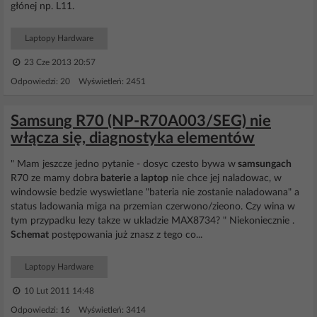
głónej np. L11.
Laptopy Hardware
23 Cze 2013 20:57
Odpowiedzi: 20 Wyświetleń: 2451
Samsung R70 (NP-R70A003/SEG) nie
włącza się, diagnostyka elementów
" Mam jeszcze jedno pytanie - dosyc czesto bywa w
samsungach
R70 ze mamy dobra
baterie
a
laptop
nie chce jej naladowac, w
windowsie bedzie wyswietlane "bateria nie zostanie naladowana" a
status ladowania miga na przemian czerwono/zieono. Czy wina w
tym przypadku lezy takze w ukladzie MAX8734? " Niekoniecznie .
Schemat
postępowania już znasz z tego co...
Laptopy Hardware
10 Lut 2011 14:48
Odpowiedzi: 16 Wyświetleń: 3414