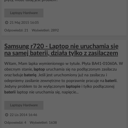
płyty, może tutaj jest problem?
Laptopy Hardware
21 Maj 2015 16:05
Odpowiedzi: 21 Wyświetleń: 2892
Samsung r720 - Laptop nie uruchamia się
na samej baterii, działa tylko z zasilaczem
Witam, Mam lapka wymienionego w tytule. Płyta BA41-01060A. W
obecnym stanie,
laptop
uruchamia się na podłączonym zasilaczu
oraz ładuje
baterię
. Jeśli jest uruchomiony już na zasilaczu i
odepniemy zasilanie zewnętrzne to poprawnie pracuje na
baterii
.
Jedyny problem to że wyłączonym
laptopie
i tylko podłączonej
baterii
laptop nie uruchamia się, napięcie...
Laptopy Hardware
22 Lis 2014 16:46
Odpowiedzi: 4 Wyświetleń: 1638