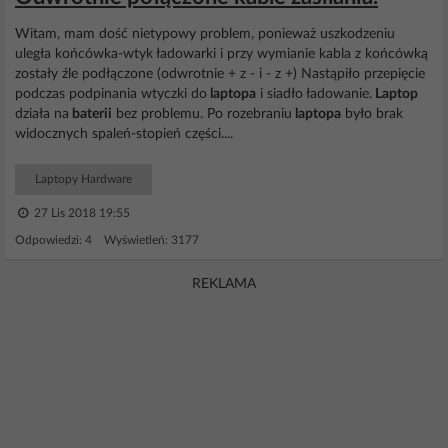
Witam, mam dość nietypowy problem, ponieważ uszkodzeniu
uległa końcówka-wtyk ładowarki i przy wymianie kabla z końcówką
zostały źle podłączone (odwrotnie + z - i - z +) Nastąpiło przepięcie
podczas podpinania wtyczki do
laptopa
i siadło ładowanie.
Laptop
działa na
baterii
bez problemu. Po rozebraniu
laptopa
było brak
widocznych spaleń-stopień części....
Laptopy Hardware
27 Lis 2018 19:55
Odpowiedzi: 4 Wyświetleń: 3177
REKLAMA