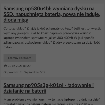
Samsung np530u4bl: wymiana dysku na
SSD, napuchnięta bateria, nowa nie ładuje,
dioda miga
Co to za układ? Znajdę jakieś
schematy
do tego? Jeśli jest to kwestia
wymiany jakiegoś BGA to koszt naprawy przewyższa wartość
laptopa
(widziałem sprawne za jakieś 300-400zł) W jaki sposób
zdiagnozować uszkodzony układ? Z góry przepraszam za dużą ilość
pytań :)
Laptopy Hardware
30 Lis 2021 08:20
Odpowiedzi: 9 Wyświetleń: 585
Samsung np905s3g-k01pl - ładowanie i
działanie na baterii
Mam problem z wymienionym w temacie
laptopem
, z dnia na dzień
przestał działać na
baterii
,
baterii
nie ładuje, cały czas 20% a w