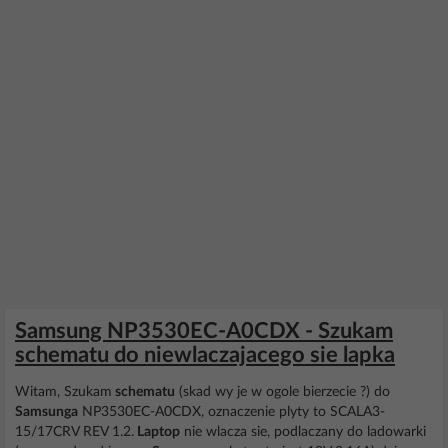
Samsung NP3530EC-A0CDX - Szukam
schematu do niewlaczajacego sie lapka
Witam, Szukam
schematu
(skad wy je w ogole bierzecie ?) do
Samsunga
NP3530EC-A0CDX, oznaczenie plyty to SCALA3-
15/17CRV REV 1.2.
Laptop
nie wlacza sie, podlaczany do ladowarki