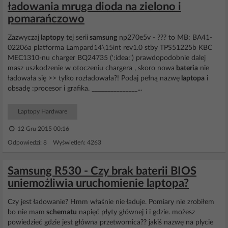
ładowania mruga dioda na zielono i
pomarańczowo
Zazwyczaj
laptopy
tej serii
samsung
np270e5v - ??? to MB: BA41-
02206a platforma Lampard14\15int rev1.0 stby TPS51225b KBC
MEC1310-nu charger BQ24735 (':idea:') prawdopodobnie dalej
masz uszkodzenie w otoczeniu chargera , skoro nowa
bateria
nie
ładowała się >> tylko rozładowała?! Podaj pełną nazwę
laptopa
i
obsadę :procesor i grafika. _______________...
Laptopy Hardware
12 Gru 2015 00:16
Odpowiedzi: 8 Wyświetleń: 4263
Samsung R530 - Czy brak baterii BIOS
uniemożliwia uruchomienie laptopa?
Czy jest ładowanie? Hmm właśnie nie ładuje. Pomiary nie zrobiłem
bo nie mam
schematu
napięć płyty głównej i i gdzie. możesz
powiedzieć gdzie jest główna przetwornica?? jakiś nazwę na plycie