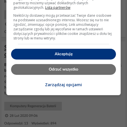
http://chomikuj.pl/C_BORG/laptopy-schema...
partnerzy możemy używać dokładnych danych
geolokalizacyjnych.
Lista partnerów
Laptopy Hardware
Niektórzy dostawcy mogą przetwarzać Twoje dane osobowe
na podstawie uzasadnionego interesu. Możesz się na to nie
zgodzić, zmieniając opcje poniżej. Link umożliwiający
15 Lis 2012 12:11
zarządzanie zgodą lub jej wycofanie w ramach ustawień
Odpowiedzi: 23 Wyświetleń: 4352
dotyczących prywatności i plików cookie znajdziesz u dołu tej
strony lub w menu witryny.
Samsung R520 - Laptop wyłączony -
obciąża baterię.
Akceptuję
Bateria
maksymalnie naładowana o godz. 9 rano,
laptop
wyłączony,
Odrzuć wszystko
bateria
w środku, po 7 godzinach praktycznie do końca
rozładowana. Ładuję
baterię
na nowo wyciągam z
laptopa
, po 12 h
świecą się wszystkie diody co sugeruje, że jest 100% naładowania.
Zarządzaj opcjami
Może wyłączony
laptop
obciążać?, nie mam
schematu
układu
ładowania, czy nawet wyprowadzeń
baterii
, jak/gdzie...
Komputery Regeneracja Baterii
28 Lut 2020 09:06
Odpowiedzi: 13 Wyświetleń: 894