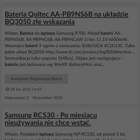
Bateria Qoltec AA-PB9NS6B na układzie
BQ3050 złe wskazania
Witam.
Bateria
do
laptopa
Samsung R700. Model
baterii
AA-
PB9NS6B, AA-PB9NC6B, AA-PB9NC6W Li-ion 11.1V 6600mAh.
Wewnątrz
baterii
9 ogniw o oznaczeniu B18650CA VC1G13C. Tylko
jeden układ BQ3050 http://www.ti.com/product/bq3050#technic...
(komunikacja tylko poprzez SMBus). Objaw jest następujący: -
bateria
jest ładowana wg WinXP, BatteryMon oraz...
Komputery Regeneracja Baterii
09 Sty 2013 14:47
Odpowiedzi: 2 Wyświetleń: 3030
Samsung RC530 - Po miesiącu
nieużywania nie chce wstać.
Witam. Posiadam
laptopa
Samsung NP-RC530, od ponad 5 lat.