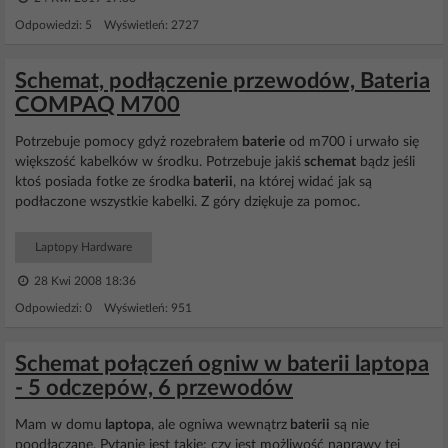
Odpowiedzi: 5 Wyświetleń: 2727
Schemat, podłączenie przewodów, Bateria
COMPAQ M700
Potrzebuje pomocy gdyż rozebrałem
baterie
od m700 i urwało się
większość kabelków w środku. Potrzebuje jakiś
schemat
bądz jeśli
ktoś posiada fotke ze środka
baterii
, na której widać jak są
podłaczone wszystkie kabelki. Z góry dziękuje za pomoc.
Laptopy Hardware
28 Kwi 2008 18:36
Odpowiedzi: 0 Wyświetleń: 951
Schemat połączeń ogniw w baterii laptopa
- 5 odczepów, 6 przewodów
Mam w domu
laptopa
, ale ogniwa wewnątrz
baterii
są nie
poodłączane. Pytanie jest takie: czy jest możliwość naprawy tej