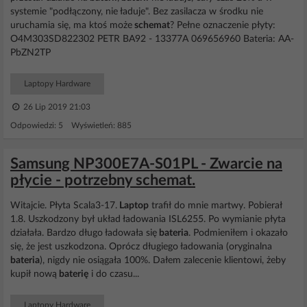
systemie "podłączony, nie ładuje". Bez zasilacza w środku nie
uruchamia się, ma ktoś może
schemat
? Pełne oznaczenie płyty:
O4M303SD822302 PETR BA92 - 13377A 069656960 Bateria: AA-
PbZN2TP
Laptopy Hardware
26 Lip 2019 21:03
Odpowiedzi: 5 Wyświetleń: 885
Samsung NP300E7A-S01PL - Zwarcie na
płycie - potrzebny schemat.
Witajcie. Płyta Scala3-17.
Laptop
trafił do mnie martwy. Pobierał
1.8. Uszkodzony był układ ładowania ISL6255. Po wymianie płyta
działała. Bardzo długo ładowała się
bateria
. Podmieniłem i okazało
się, że jest uszkodzona. Oprócz długiego ładowania (oryginalna
bateria
), nigdy nie osiągała 100%. Dałem zalecenie klientowi, żeby
kupił nową
baterię
i do czasu...
Laptopy Hardware