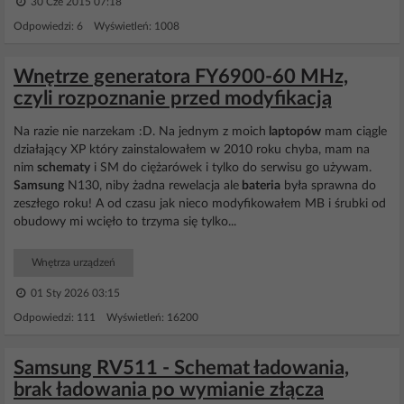
30 Cze 2015 07:18
Odpowiedzi: 6 Wyświetleń: 1008
Wnętrze generatora FY6900-60 MHz,
czyli rozpoznanie przed modyfikacją
Na razie nie narzekam :D. Na jednym z moich
laptopów
mam ciągle
działający XP który zainstalowałem w 2010 roku chyba, mam na
nim
schematy
i SM do ciężarówek i tylko do serwisu go używam.
Samsung
N130, niby żadna rewelacja ale
bateria
była sprawna do
zeszłego roku! A od czasu jak nieco modyfikowałem MB i śrubki od
obudowy mi wcięło to trzyma się tylko...
Wnętrza urządzeń
01 Sty 2026 03:15
Odpowiedzi: 111 Wyświetleń: 16200
Samsung RV511 - Schemat ładowania,
brak ładowania po wymianie złącza