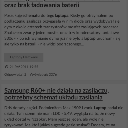
oraz brak ładowania baterii
Poszukuję
schematu
do tego
laptopa
. Kiedy go otrzymałem po
podłączeniu zasilacza przygasała w nim dioda oraz wydobywał się
dym z okolic czterech tranzystorów mosfet zasilających procesor.
Znalazłem zwarty jeden mosfet oraz trzy kondensatory tantalowe
330uF - po ich wymianie dymu już nie było a
laptop
uruchomił się
ale tylko na
baterii
- nie widzi podłączonego...
Laptopy Hardware
21 Paź 2011 19:55
Odpowiedzi: 2 Wyświetleń: 3376
Samsung R60+ nie działa na zasilaczu,
potrzebny schemat układu zasilania
Dziś dotarły części. Podmieniłem Max 1909 i zonk.
Laptop
nadal nie
działa. Tym razem nie mam LD0 - 5,4V, wygląda na to, że nowy
układ dostał w "czapkę". Mam jeszcze jeden, ale wolę nie
ryzykować. Ma ktoś jakieś sugestie gdzie szukać? Dodam, że na