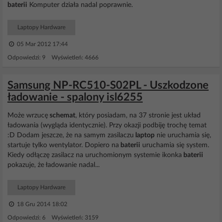
baterii
Komputer działa nadal poprawnie.
Laptopy Hardware
05 Mar 2012 17:44
Odpowiedzi: 9 Wyświetleń: 4666
Samsung NP-RC510-S02PL - Uszkodzone
ładowanie - spalony isl6255
Może wrzucę
schemat
, który posiadam, na 37 stronie jest układ
ładowania (wygląda identycznie). Przy okazji podbiję trochę temat
:D Dodam jeszcze, że na samym zasilaczu
laptop
nie uruchamia się,
startuje tylko wentylator. Dopiero na
baterii
uruchamia się system.
Kiedy odłączę zasilacz na uruchomionym systemie ikonka
baterii
pokazuje, że ładowanie nadal...
Laptopy Hardware
18 Gru 2014 18:02
Odpowiedzi: 6 Wyświetleń: 3159