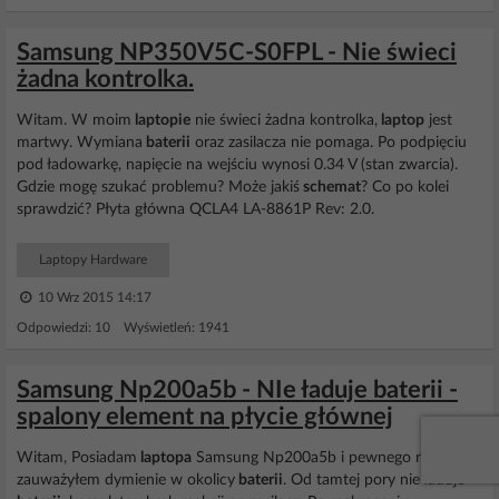
Samsung NP350V5C-S0FPL - Nie świeci
żadna kontrolka.
Witam. W moim
laptopie
nie świeci żadna kontrolka,
laptop
jest
martwy. Wymiana
baterii
oraz zasilacza nie pomaga. Po podpięciu
pod ładowarkę, napięcie na wejściu wynosi 0.34 V (stan zwarcia).
Gdzie mogę szukać problemu? Może jakiś
schemat
? Co po kolei
sprawdzić? Płyta główna QCLA4 LA-8861P Rev: 2.0.
Laptopy Hardware
10 Wrz 2015 14:17
Odpowiedzi: 10 Wyświetleń: 1941
Samsung Np200a5b - NIe ładuje baterii -
spalony element na płycie głównej
Witam, Posiadam
laptopa
Samsung Np200a5b i pewnego razu
zauważyłem dymienie w okolicy
baterii
. Od tamtej pory nie ładuje