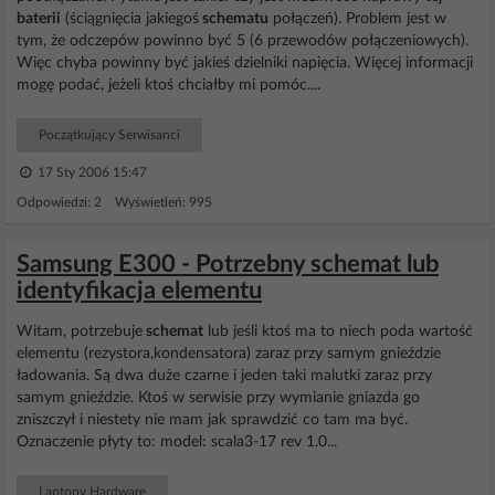
baterii
(ściągnięcia jakiegoś
schematu
połączeń). Problem jest w
tym, że odczepów powinno być 5 (6 przewodów połączeniowych).
Więc chyba powinny być jakieś dzielniki napięcia. Więcej informacji
mogę podać, jeżeli ktoś chciałby mi pomóc....
Początkujący Serwisanci
17 Sty 2006 15:47
Odpowiedzi: 2 Wyświetleń: 995
Samsung E300 - Potrzebny schemat lub
identyfikacja elementu
Witam, potrzebuje
schemat
lub jeśli ktoś ma to niech poda wartość
elementu (rezystora,kondensatora) zaraz przy samym gnieździe
ładowania. Są dwa duże czarne i jeden taki malutki zaraz przy
samym gnieździe. Ktoś w serwisie przy wymianie gniazda go
zniszczył i niestety nie mam jak sprawdzić co tam ma być.
Oznaczenie płyty to: model: scala3-17 rev 1.0...
Laptopy Hardware