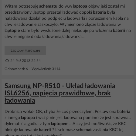
Witam potrzebuję
schematu
do w.w
laptopa
objaw jaki został mi
przedstawiony .laptop przestał ładować dopóki
bateria
była
naładowana działał po podpieciu ładowarki i poruszeniem kabla na
chwile ładowanie zaskoczyło. Wymieniono złącze ładowania w
laptopie
stare było wysłużone dalej nieładuje po włożeniu
baterii
na
chwile mignie dioda ładowania,ładowarka...
Laptopy Hardware
24 Paź 2013 22:54
Odpowiedzi: 6 Wyświetleń: 3114
Samsung NP-R510 - Układ ładowania
ISL6256, napięcia prawidłowe, brak
ładowania
Drobnica wokół OK, chyba że coś przeoczyłem. Postawiona
bateria
z innego
laptopa
i wciąż nie jest ładowana pomimo że jest sprawna...
dylemat / zagadka z tym
laptopem
... A czy jest możliwość, że KBC
blokuje ładowanie
baterii
? Lisek masz
schemat
zasilania KBC tej