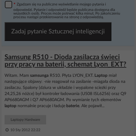
*
Zgadzam się na publiczne wyświetlanie mojego pytania i
odpowiedzi. Pytanie i odpowiedź będzie publiczna dostępna dla
wszystkich osób. Proces może potrwać kilka minut. Po zakończeniu
procesu nastąpi przekierowanie na stronę z odpowiedzią.
Zadaj pytanie Sztucznej inteligencji
Samsung R510 - Dioda zasilacza świeci
przy pracy na baterii, schemat Lyon_EXT?
Witam. Mam
samsunga
R510. Płyta LYON_EXT.
Laptop
miał
następujące objawy: -nie reagował na zasilanie -miagała dioda na
zasilaczu. Spalony (dziura w układzie i wypalone sciezki przy
24,25,26 nóżce) był kontroler ładowania (U508 ISL6256) oraz Q9
AP6680AGM i Q7 AP6680AGM. Po wymianie tych elementów
laptop
normalnie pracuje i ładuje
baterie
. Ale pojawił...
Laptopy Hardware
10 Sty 2012 22:22