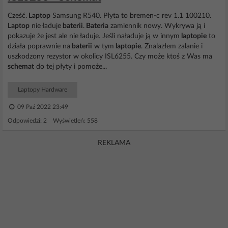
Cześć.
Laptop
Samsung R540. Płyta to bremen-c rev 1.1 100210.
Laptop
nie ładuje
baterii
.
Bateria
zamiennik nowy. Wykrywa ją i
pokazuje że jest ale nie ładuje. Jeśli naładuje ją w innym
laptopie
to
działa poprawnie na
baterii
w tym
laptopie
. Znalazłem zalanie i
uszkodzony rezystor w okolicy ISL6255. Czy może ktoś z Was ma
schemat
do tej płyty i pomoże...
Laptopy Hardware
09 Paź 2022 23:49
Odpowiedzi: 2 Wyświetleń: 558
REKLAMA