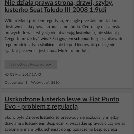
Nie działa prawa strona, drzwi, szyby,
lusterko Seat Toledo III 2008 1.9tdi
Witam Mam problem tego typu, że nagle przestała mi działać
dosłownie cała prawa strona samochodu. Centralny nie zamyka
prawych drzwi, szyby się nie otwierają,
lusterka
się nie składają.
Czego to może być wina? Ściągnąłem
schemat
bezpieczników do
tego modelu z tym silnikiem, ale te pod kierownicą mi się nie
zgadzają, skrzynka jest inna... Może to moduł...
Samochody Początkujący
03 Mar 2017 17:43
Odpowiedzi: 1 Wyświetleń: 2610
Uszkodzone lusterko lewe w Fiat Punto
Evo - problem z regulacją
Skoro były 2 nowe
lusterka
to przewody się uszkodziły między
drzwiami a
lusterkiem
. Bezpieczniki wszystkie sprawdzić czy nie są
spalone ja mam tylko
schemat
do gp oznaczenie bezpiecznika