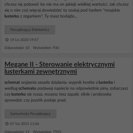
chcesz się pobawić bo nie ma on jakiejś wielkiej wartości. Jak chcesz
się o nim coś więcej dowiedzieć to szukaj pod hasłem "rosyjskie
lusterko
z zegarkiem". Ty masz bodajże...
Początkujący Elektronicy
19 Lis 2020 19:57
Odpowiedzi: 10 Wyświetleń: 936
Megane II - Sterowanie elektrycznymi
lusterkami zewnętrznymi
schemat
wyjasnia zasade dzialania. wypnik kostke z
lusterka
i
wedlug
schematu
podawaj napiecie na odpowiednie piny, zobaczysz
czy
lusterko
sie rusza. mozesz tesz zapalic silnik i probowka
sprawdzic czy joystik podaje prad.
Samochody Początkujący
07 Sie 2015 11:06
Odpowiedzi: 11 Wyświetleń: 7593