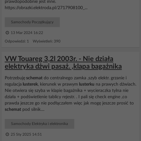
prawdopodobnie jest inne.
https://obrazki.elektroda.pl/2717908100_...
Samochody Początkujący
13 Mar 2024 16:22
Odpowiedzi: 1 Wyświetleń: 390
VW Touareg 3,2l 2003r. - Nie działa
elektryka dżwi pasaż. ,klapa bagażnika
Potrzebuję
schemat
do centralnego zamka ,szyb elektr. grzanie i
regulacja
lusterek
, kierunek w prawym
lusterku
na prawych dżwiach.
Nie otwiera się szyba w klapie bagażnika + wycieraczka tylna nie
działa + podświetlenie tablicy rejestr. . I pali się check engine ,co
prawda jeszcze go nie podłączałem więc jak mogę jeszcze prosić to
schemat
pod silnik....
Samochody Elektryka i elektronika
25 Sty 2025 14:51