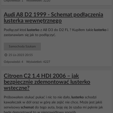
Odpowiedzi: 1 Wyświetleń: 3220
Audi A8 D2 1999 - Schemat podłączenia
lusterka wewnętrznego
Podłączał ktoś
lusterko
z A8 D3 do D2 FL ? Kupiłem takie
lusterko
i
zastanawiam się jak to podłączyć.
Samochody Szukam
25 Lis 2023 20:55
Odpowiedzi: 4 Wyświetleń: 4227
Citroen C2 1.4 HDI 2006 – jak
bezpiecznie zdemontować lusterko
wsteczne?
Próbowałem stukać pukać i nic to nie dało,
lusterko
schodzi
kawałeczek w dół oraz w górę ale zejść nie chce. Może jest jakiś
serwisowy
schemat
do tego auta, boję się że szyba mi pęknie jak
będę demontował to w nieprawidłowy sposób