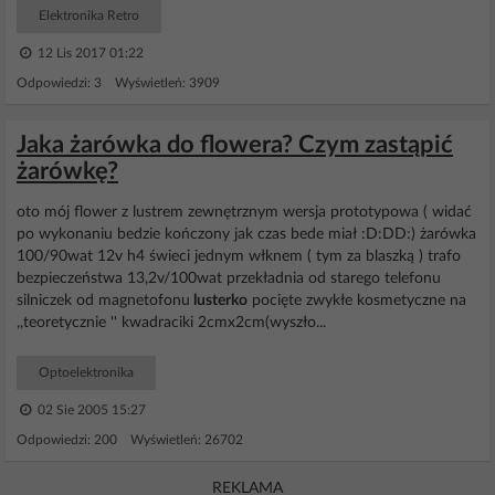
Elektronika Retro
12 Lis 2017 01:22
Odpowiedzi: 3 Wyświetleń: 3909
Jaka żarówka do flowera? Czym zastąpić
żarówkę?
oto mój flower z lustrem zewnętrznym wersja prototypowa ( widać
po wykonaniu bedzie kończony jak czas bede miał :D:DD:) żarówka
100/90wat 12v h4 świeci jednym włknem ( tym za blaszką ) trafo
bezpieczeństwa 13,2v/100wat przekładnia od starego telefonu
silniczek od magnetofonu
lusterko
pocięte zwykłe kosmetyczne na
,,teoretycznie '' kwadraciki 2cmx2cm(wyszło...
Optoelektronika
02 Sie 2005 15:27
Odpowiedzi: 200 Wyświetleń: 26702
REKLAMA