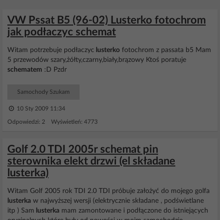
VW Pssat B5 (96-02) Lusterko fotochrom
jak podłaczyc schemat
Witam potrzebuje podłaczyc
lusterko
fotochrom z passata b5 Mam
5 przewodów szary,żółty,czarny,biały,brązowy Ktoś poratuje
schematem
:D Pzdr
Samochody Szukam
10 Sty 2009 11:34
Odpowiedzi: 2 Wyświetleń: 4773
Golf 2.0 TDI 2005r schemat pin
sterownika elekt drzwi (el składane
lusterka)
Witam Golf 2005 rok TDI 2.0 TDI próbuje założyć do mojego golfa
lusterka
w najwyższej wersji (elektrycznie składane , podświetlane
itp ) Sam
lusterka
mam zamontowane i podłączone do istniejących