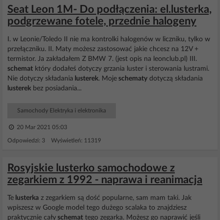
Seat Leon 1M- Do podłączenia: el.lusterka,
podgrzewane fotele, przednie halogeny
I. w Leonie/Toledo II nie ma kontrolki halogenów w liczniku, tylko w
przełączniku. II. Maty możesz zastosować jakie chcesz na 12V +
termistor. Ja zakładałem Z BMW 7. (jest opis na leonclub.pl) III.
schemat
który dodałeś dotyczy grzania luster i sterowania lustrami.
Nie dotyczy składania
lusterek
. Moje
schematy
dotyczą składania
lusterek
bez posiadania...
Samochody Elektryka i elektronika
20 Mar 2021 05:03
Odpowiedzi: 3 Wyświetleń: 11319
Rosyjskie lusterko samochodowe z
zegarkiem z 1992 - naprawa i reanimacja
Te
lusterka
z zegarkiem są dość popularne, sam mam taki. Jak
wpiszesz w Google model tego dużego scalaka to znajdziesz
praktycznie cały
schemat
tego zegarka. Możesz go naprawić jeśli