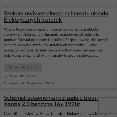
Szukam uwiwersalnego schematu układu
Elektrycznych lusterek
Witam Poszukuje jakiegos uniwersalnego
schematu
układu
sterowania elektrycznych
lusterek
. znajomy prosił mnie o to
ponieważ dostał do roboty Mitsubishi Eclipse a właściciel zarządal
sobie takowych
lusterek
. z
lusterek
tych wychodzą 3 kable.
podejrzewam żeby działały one prawidłowo musi zmianiać się
polaryzacja złącz na silniku. moznaby to zrobić najprościej,...
Samochody Szukam
01 Wrz 2010 23:51
Odpowiedzi: 4 Wyświetleń: 11014
Schemat ustawienia rozrzadu citroen
Xantia 2.0 benzyna 16v 1998r
Masz kilka nawiertow. Ma wejsc caly i zblokować na wycieciu tym