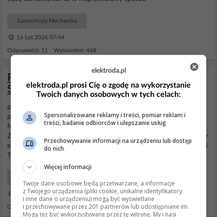
Samochody Mechanika
16 Lut 2026 07:44
Odpowiedzi: 11 Wyświetleń: 468
elektroda.pl
Poszukiwany schemat elektryczny do
elektroda.pl prosi Cię o zgodę na wykorzystanie
Skoda Fabia 3 - doposażenie modelu
Twoich danych osobowych w tych celach:
piotrekwoj1 Chcę wyposażyć w full opcję a mam praktycznie
Spersonalizowane reklamy i treści, pomiar reklam i
podstawową wersję A dokładnie Halogeny Tempomat ACC Grzane
treści, badanie odbiorców i ulepszanie usług
fotele Radio z nawigacją tylko to co ma w schowku sterownik
Zmienić z analoga na klimatronik Zapalniczka plus USB i AUX Szyby
Przechowywanie informacji na urządzeniu lub dostęp
elektryczne tył Głośniki tył
Lusterko
fotochromatyczne z czujnikami
do nich
To bym chciał zrobić
Więcej informacji
Samochody Szukam
Twoje dane osobowe będą przetwarzane, a informacje
z Twojego urządzenia (pliki cookie, unikalne identyfikatory
18 Kwi 2024 22:37
i inne dane o urządzeniu) mogą być wyświetlane
i przechowywane przez 201 partnerów lub udostępniane im.
Odpowiedzi: 5 Wyświetleń: 2394
Mogą też być wykorzystywane przez tę witrynę. My i nasi