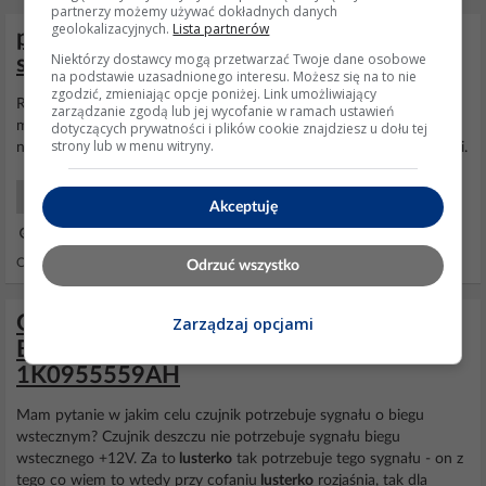
partnerzy możemy używać dokładnych danych
geolokalizacyjnych.
Lista partnerów
peugeot 508 - Lusterko boczne lewe -
Niektórzy dostawcy mogą przetwarzać Twoje dane osobowe
składa się do kontaktu z szybą - usterka
na podstawie uzasadnionego interesu. Możesz się na to nie
zgodzić, zmieniając opcje poniżej. Link umożliwiający
Rozumiem. Chciałbym prosić o
schemat
lub opis - co dokładnie
zarządzanie zgodą lub jej wycofanie w ramach ustawień
mogło zostać uszkodzone. Mam zamiar rozebrać
lusterko
i
dotyczących prywatności i plików cookie znajdziesz u dołu tej
strony lub w menu witryny.
naprawić/wymienić "mechaniczny ogranicznik" Proszę o wskazówki.
Samochody Początkujący
Akceptuję
26 Paź 2022 19:15
Odpowiedzi: 5 Wyświetleń: 7851
Odrzuć wszystko
Golf V 1,9TDI 2006 3D Montaż: lusterko
Zarządzaj opcjami
B1K0857511B i czujnik deszczu/światła
1K0955559AH
Mam pytanie w jakim celu czujnik potrzebuje sygnału o biegu
wstecznym? Czujnik deszczu nie potrzebuje sygnału biegu
wstecznego +12V. Za to
lusterko
tak potrzebuje tego sygnału - on z
tego co wiem to wtedy przy cofaniu
lusterko
rozjaśnia, tak dla