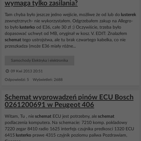
wymaga tylko zasilania?
Tam chyba było jeszcze jedno wejście, możliwe że od lub do
lusterek
zewnętrznych- nie wykorzystałem. Odgrzebałem zakup na Allegro-
to było
lusterko
od E36, całe 30 zł :) Oczywiście, trzeba było
dopasować uchwyt od MB, oryginał w kosz. V. EDIT: Znalazłem
schemat
tego ustrojstwa, ale tu brak czwartego kabelka, co nie
przeszkadza (może E36 miały różne...
Samochody Elektryka i elektronika
09 Kwi 2013 20:51
Odpowiedzi: 5 Wyświetleń: 2688
Schemat wyprowadzeń pinów ECU Bosch
0261200691 w Peugeot 406
Witam, Tu , nie
schemat
ECU jest potrzebny, ale
schemat
podlaczenia komputera. Na schemacie: 7210 komp. pokladowy
7220 zegar 8410 radio 1625 interfejs czujnika predkosci 1320 ECU
6415
lusterko
prawe 4315 czyjnik poziomu paliwa Pozdrawiam,