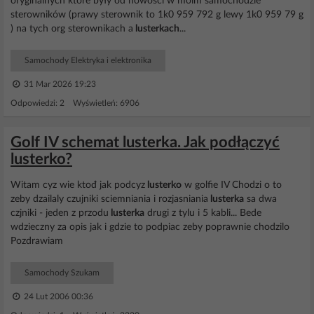
oryginalnych które były od nowości w moim samochodzie
sterowników (prawy sterownik to 1k0 959 792 g lewy 1k0 959 79 g
) na tych org sterownikach a
lusterkach
...
Samochody Elektryka i elektronika
31 Mar 2026 19:23
Odpowiedzi: 2 Wyświetleń: 6906
Golf IV schemat lusterka. Jak podłączyć
lusterko?
Witam cyz wie ktođ jak podcyz
lusterko
w golfie IV Chodzi o to
zeby dzailaly czujniki sciemniania i rozjasniania
lusterka
sa dwa
czjniki - jeden z przodu
lusterka
drugi z tylu i 5 kabli... Bede
wdzieczny za opis jak i gdzie to podpiac zeby poprawnie chodzilo
Pozdrawiam
Samochody Szukam
24 Lut 2006 00:36