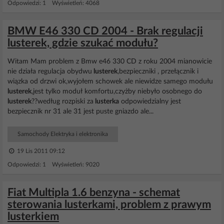
Odpowiedzi: 1 Wyświetleń: 4068
BMW E46 330 CD 2004 - Brak regulacji
lusterek, gdzie szukać modułu?
Witam Mam problem z Bmw e46 330 CD z roku 2004 mianowicie
nie działa regulacja obydwu
lusterek
,bezpieczniki , przełącznik i
wiązka od drzwi ok,wyjołem schowek ale niewidze samego modułu
lusterek
,jest tylko moduł komfortu,czyżby niebyło osobnego do
lusterek
??według rozpiski za
lusterka
odpowiedzialny jest
bezpiecznik nr 31 ale 31 jest puste gniazdo ale...
Samochody Elektryka i elektronika
19 Lis 2011 09:12
Odpowiedzi: 1 Wyświetleń: 9020
Fiat Multipla 1.6 benzyna - schemat
sterowania lusterkami, problem z prawym
lusterkiem