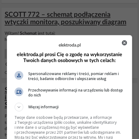
SCOTT 772 – schemat podłączenia
wtyczki monitora, poszukiwany diagram
Witam!
Schemat
jest tutaj:
http://archive.espec.ws/server2/manuals/...
elektroda.pl
Schematu/instrukcji/artykułu
elektroda.pl prosi Cię o zgodę na wykorzystanie
Twoich danych osobowych w tych celach:
14 Paź 2006 15:34
Odpowiedzi: 1 Wyświetleń: 1263
Spersonalizowane reklamy i treści, pomiar reklam i
treści, badanie odbiorców i ulepszanie usług
Schemat LCD TV/DVD Scott DTXi700 –
Przechowywanie informacji na urządzeniu lub dostęp
do nich
identyfikacja IC102 (RT9161A) i elementu
SMD
Więcej informacji
Poszukuję
schematu
jak wyżej .Ktoś podłączył 24v i zrobił spięcie
Twoje dane osobowe będą przetwarzane, a informacje
z Twojego urządzenia (pliki cookie, unikalne identyfikatory
spalił sie jakiś element smd wygląda na tranzystor nie można
i inne dane o urządzeniu) mogą być wyświetlane
dokładnie odczytac ic 102 (RT)? 9161A znalazłem że to stabilizator
i przechowywane przez 201 partnerów lub udostępniane im.
tylko jaki
Mogą też być wykorzystywane przez tę witrynę. My i nasi