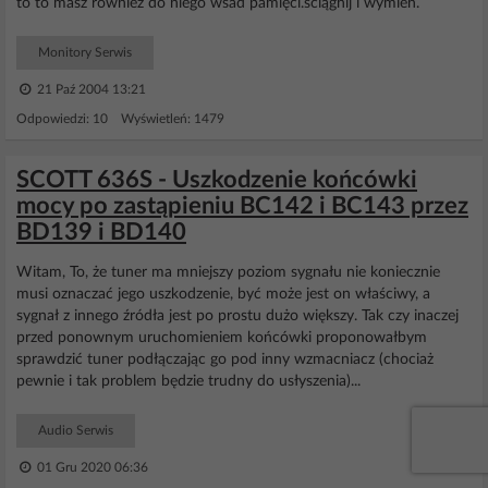
to to masz równiez do niego wsad pamięci.ściągnij i wymień.
Monitory Serwis
21 Paź 2004 13:21
Odpowiedzi: 10 Wyświetleń: 1479
SCOTT 636S - Uszkodzenie końcówki
mocy po zastąpieniu BC142 i BC143 przez
BD139 i BD140
Witam, To, że tuner ma mniejszy poziom sygnału nie koniecznie
musi oznaczać jego uszkodzenie, być może jest on właściwy, a
sygnał z innego źródła jest po prostu dużo większy. Tak czy inaczej
przed ponownym uruchomieniem końcówki proponowałbym
sprawdzić tuner podłączając go pod inny wzmacniacz (chociaż
pewnie i tak problem będzie trudny do usłyszenia)...
Audio Serwis
01 Gru 2020 06:36