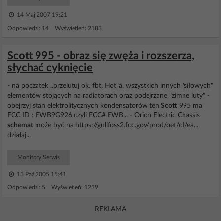
14 Maj 2007 19:21
Odpowiedzi: 14 Wyświetleń: 2183
Scott 995 - obraz się zwęża i rozszerza,
słychać cyknięcie
- na poczatek ..przelutuj ok. fbt, Hot"a, wszystkich innych 'siłowych"
elementów stojących na radiatorach oraz podejrzane "zimne luty" -
obejrzyj stan elektrolitycznych kondensatorów ten
Scott
995 ma
FCC ID : EWB9G926 czyli FCC# EWB... - Orion Electric Chassis
schemat
może być na https://gullfoss2.fcc.gov/prod/oet/cf/ea...
działaj...
Monitory Serwis
13 Paź 2005 15:41
Odpowiedzi: 5 Wyświetleń: 1239
REKLAMA