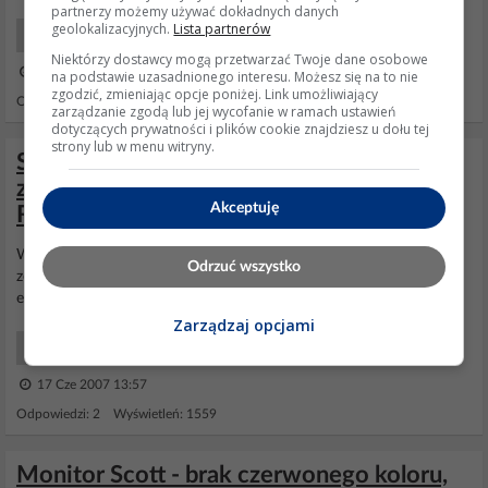
partnerzy możemy używać dokładnych danych
geolokalizacyjnych.
Lista partnerów
DVD/VCR/Kamery Szukam
Niektórzy dostawcy mogą przetwarzać Twoje dane osobowe
18 Lut 2010 22:37
na podstawie uzasadnionego interesu. Możesz się na to nie
zgodzić, zmieniając opcje poniżej. Link umożliwiający
Odpowiedzi: 1 Wyświetleń: 2565
zarządzanie zgodą lub jej wycofanie w ramach ustawień
dotyczących prywatności i plików cookie znajdziesz u dołu tej
strony lub w menu witryny.
SCOTT 7A730T9 – poszukiwany schemat
zasilacza i wartości elementów R842,
Akceptuję
R808, D820
W orginale: polowy 2SK2333/ 2SK1118 D802 RGP01-12E D821
Odrzuć wszystko
zener 12/lub 15V( jak w bramce to najlepiej 18V) 1.3W reszta
elementow z ..pierwszej aplikacji 3842
Zarządzaj opcjami
Monitory Serwis
17 Cze 2007 13:57
Odpowiedzi: 2 Wyświetleń: 1559
Monitor Scott - brak czerwonego koloru,