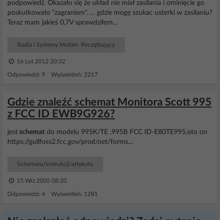
podpowiedź. Okazało się że układ nie miał zasilania i ominięcie go
poskutkowało "zagraniem". ... gdzie mogę szukac usterki w zasilaniu?
Teraz mam jakieś 0,7V sprawdziłem...
Radia i Systemy Multim. Początkujący
16 Lut 2012 20:32
Odpowiedzi: 9 Wyświetleń: 2217
Gdzie znaleźć schemat Monitora Scott 995
z FCC ID EWB9G926?
jest
schemat
do modelu 995K/TE ,995B FCC ID-E80TE995,oto on
https://gullfoss2.fcc.gov/prod/oet/forms...
Schematu/instrukcji/artykułu
15 Wrz 2005 08:20
Odpowiedzi: 4 Wyświetleń: 1281