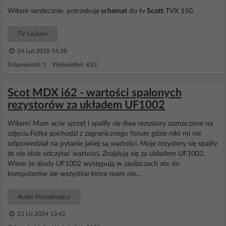
Witam serdecznie, potrzebuję
schemat
do tv
Scott
TVX 150.
TV Szukam
24 Lut 2018 14:38
Odpowiedzi: 1 Wyświetleń: 633
Scot MDX i62 - wartości spalonych
rezystorów za układem UF1002
Witam! Mam w/w sprzęt i spaliły się dwa rezystory zaznaczone na
zdjęciu.Fotka pochodzi z zagranicznego forum gdzie nikt mi nie
odpowiedział na pytanie jakiej są wartości. Moje rezystory się spaliły
że nie idzie odczytać wartości. Znajdują się za układem UF1002.
Wiem że diody UF1002 występują w zasilaczach atx do
komputerów ale wszystkie które mam nie...
Audio Początkujący
23 Lis 2024 13:42