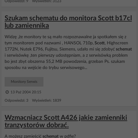
Odpowiedzi: 9 Wyświetleń: 3123
Szukam schematu do monitora Scott b17cl
lub zamiennika
Widzę ,że monitory te są mało rozpoznawalne ja spotkałem się z
tym monitorem pod nazwami , HANSOL 710p,
Scott
, Highscreen
1772N, Nutek E796, Fujitsu, Siemens, udało mi się zdobyć
schemat
i serwisówkę ,ten pierwszy udostępniam, a z serwisówką problem
bo jest zbyt obszerna 55,2 MB powodzenia, grzeban Ps. szukam
sposobu na wejście do trybu serwisowego...
Monitory Serwis
13 Paź 2004 20:15
Odpowiedzi: 3 Wyświetleń: 1839
Wzmacniacz Scott A426 jakie zamienniki
tranzystorów dobrać.
A możesz zamieścić
schemat
w pdfie?