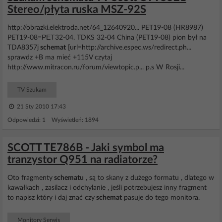
Stereo/płyta ruska MSZ-92S
http://obrazki.elektroda.net/64_12640920... PET19-08 (HR8987)
PET19-08=РЕТ32-04. TDKS 32-04 China (PET19-08) pion był na
TDA8357j
schemat
[url=http://archive.espec.ws/redirect.ph...
sprawdz +B ma mieć +115V czytaj
http://www.mitracon.ru/forum/viewtopic.p... p.s W Rosji...
TV Szukam
21 Sty 2010 17:43
Odpowiedzi: 1 Wyświetleń: 1894
SCOTT TE786B - Jaki symbol ma
tranzystor Q951 na radiatorze?
Oto fragmenty
schematu
, są to skany z dużego formatu , dlatego w
kawałkach , zasilacz i odchylanie , jeśli potrzebujesz inny fragment
to napisz który i daj znać czy
schemat
pasuje do tego monitora.
Monitory Serwis