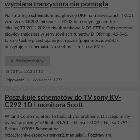
wymiana tranzystora nie pomogła
Na str 3 tego
schematu
masz głowicę UKF na tranzystorach TR201
wzm.w.cz. TR202 mieszacz i TR203 heterodyna(generator
lokalny).TR 201 i 202 to dwubramkowe MOS-FET-y. Opis podobnej
głowicy znajdziesz w serwisówkach tunerów DIORY np. AS-946,
tylko u Ciebie przestrajanie jest ręczne (pojemnościowe)-tak
odczytuję ze
schematu
. Na str.4 masz tor p.cz. FM-u...
Audio Początkujący
20 Mar 2013 16:13
Odpowiedzi: 3 Wyświetleń: 1797
Poszukuje schematów do TV sony KV-
C292 1D i monitora Scott
Witam! Co do monitora to będą chyba problemy. Dlaczego miały
by być problemy? :P
Scott
B17CL = Hansol 710P = Fujitsu C791 =
Belinea 103055
Schemat
na
http://archive.espec.ws/server2/manuals/... Pozdrawiam.