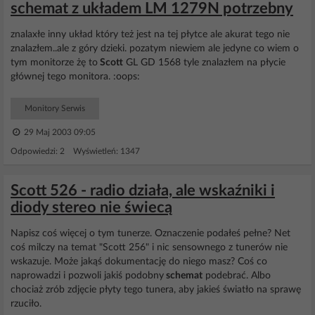
schemat z układem LM 1279N potrzebny
znalaxłe inny układ który też jest na tej płytce ale akurat tego nie
znalazłem..ale z góry dzieki. pozatym niewiem ale jedyne co wiem o
tym monitorze żę to
Scott
GL GD 1568 tyle znalazłem na płycie
głównej tego monitora. :oops:
Monitory Serwis
29 Maj 2003 09:05
Odpowiedzi: 2 Wyświetleń: 1347
Scott 526 - radio działa, ale wskaźniki i
diody stereo nie świecą
Napisz coś więcej o tym tunerze. Oznaczenie podałeś pełne? Net
coś milczy na temat "Scott 256" i nic sensownego z tunerów nie
wskazuje. Może jakąś dokumentację do niego masz? Coś co
naprowadzi i pozwoli jakiś podobny
schemat
podebrać. Albo
chociaż zrób zdjęcie płyty tego tunera, aby jakieś światło na sprawę
rzuciło.