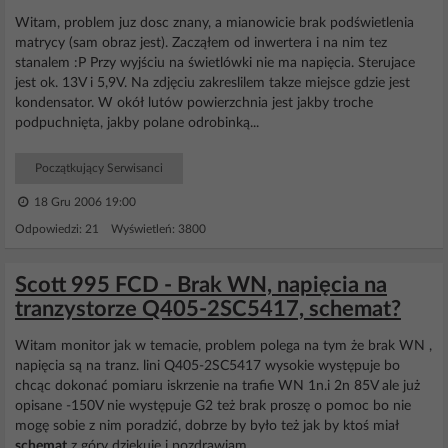
Witam, problem juz dosc znany, a mianowicie brak podświetlenia
matrycy (sam obraz jest). Zacząłem od inwertera i na nim tez
stanalem :P Przy wyjściu na świetlówki nie ma napięcia. Sterujace
jest ok. 13V i 5,9V. Na zdjęciu zakreslilem takze miejsce gdzie jest
kondensator. W okół lutów powierzchnia jest jakby troche
podpuchnięta, jakby polane odrobinką...
Początkujący Serwisanci
18 Gru 2006 19:00
Odpowiedzi: 21 Wyświetleń: 3800
Scott 995 FCD - Brak WN, napięcia na
tranzystorze Q405-2SC5417, schemat?
Witam monitor jak w temacie, problem polega na tym że brak WN ,
napięcia są na tranz. lini Q405-2SC5417 wysokie występuje bo
chcąc dokonać pomiaru iskrzenie na trafie WN 1n.i 2n 85V ale już
opisane -150V nie występuje G2 też brak proszę o pomoc bo nie
mogę sobie z nim poradzić, dobrze by było też jak by ktoś miał
schemat
z góry dziękuje i pozdrawiam...