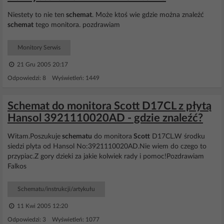
Niestety to nie ten
schemat
. Może ktoś wie gdzie można znależć
schemat
tego monitora. pozdrawiam
Monitory Serwis
21 Gru 2005 20:17
Odpowiedzi: 8 Wyświetleń: 1449
Schemat do monitora Scott D17CL z płytą
Hansol 3921110020AD - gdzie znaleźć?
Witam.Poszukuje
schematu
do monitora
Scott
D17CL.W środku
siedzi plyta od Hansol No:3921110020AD.Nie wiem do czego to
przypiac.Z gory dzieki za jakie kolwiek rady i pomoc!Pozdrawiam
Falkos
Schematu/instrukcji/artykułu
11 Kwi 2005 12:20
Odpowiedzi: 3 Wyświetleń: 1077