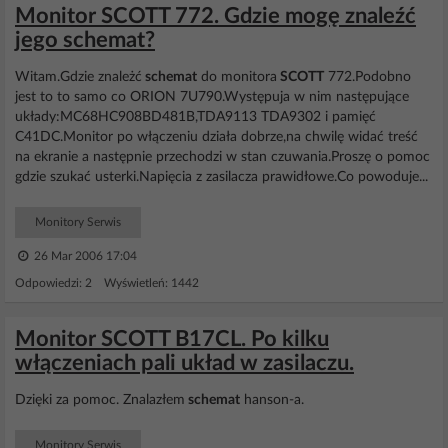
Monitor SCOTT 772. Gdzie mogę znaleźć
jego schemat?
Witam.Gdzie znależć
schemat
do monitora
SCOTT
772.Podobno
jest to to samo co ORION 7U790.Występuja w nim następujące
układy:MC68HC908BD481B,TDA9113 TDA9302 i pamięć
C41DC.Monitor po włączeniu działa dobrze,na chwilę widać treść
na ekranie a następnie przechodzi w stan czuwania.Proszę o pomoc
gdzie szukać usterki.Napięcia z zasilacza prawidłowe.Co powoduje...
Monitory Serwis
26 Mar 2006 17:04
Odpowiedzi: 2 Wyświetleń: 1442
Monitor SCOTT B17CL. Po kilku
włączeniach pali układ w zasilaczu.
Dzięki za pomoc. Znalazłem
schemat
hanson-a.
Monitory Serwis