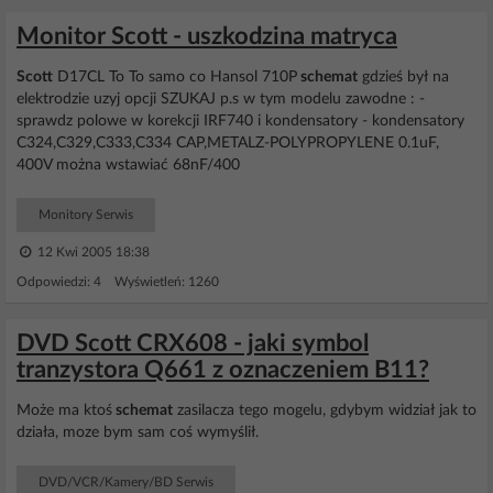
Monitor Scott - uszkodzina matryca
Scott
D17CL To To samo co Hansol 710P
schemat
gdzieś był na
elektrodzie uzyj opcji SZUKAJ p.s w tym modelu zawodne : -
sprawdz polowe w korekcji IRF740 i kondensatory - kondensatory
C324,C329,C333,C334 CAP,METALZ-POLYPROPYLENE 0.1uF,
400V można wstawiać 68nF/400
Monitory Serwis
12 Kwi 2005 18:38
Odpowiedzi: 4 Wyświetleń: 1260
DVD Scott CRX608 - jaki symbol
tranzystora Q661 z oznaczeniem B11?
Może ma ktoś
schemat
zasilacza tego mogelu, gdybym widział jak to
działa, moze bym sam coś wymyślił.
DVD/VCR/Kamery/BD Serwis