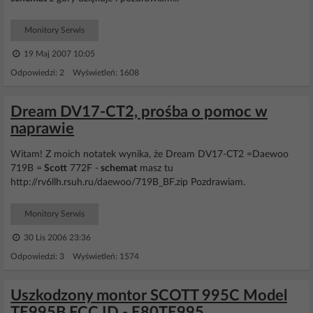
Monitory Serwis
19 Maj 2007 10:05
Odpowiedzi: 2 Wyświetleń: 1608
Dream DV17-CT2, prośba o pomoc w
naprawie
Witam! Z moich notatek wynika, że Dream DV17-CT2 =Daewoo
719B =
Scott
772F -
schemat
masz tu
http://rv6llh.rsuh.ru/daewoo/719B_BF.zip Pozdrawiam.
Monitory Serwis
30 Lis 2006 23:36
Odpowiedzi: 3 Wyświetleń: 1574
Uszkodzony montor SCOTT 995C Model
TE995B FCC ID - E80TE995