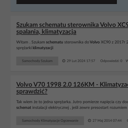
Szukam schematu sterownika Volvo XC9
spalania, klimatyzacja
Witam . Szukam
schematu
sterownika do
Volvo
XC90 z 2017r 2
sprężarki
klimatyzacji
Samochody Szukam
29 Lut 2024 17:57
Odpowiedzi: 0 W
Volvo V70 1998 2.0 126KM - Klimatyzacj
sprawdzić?
Tak wiem że to jedna sprężarka. Jutro pomierze napięcia czy do
schemat
instalacji elektrycznej , jeśli zewre presostart rozumi
Samochody Klimatyzacje Ogrzewanie
27 Maj 2014 07:44