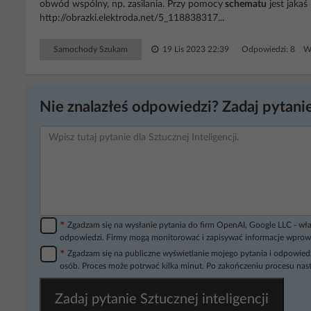
obwód wspólny, np. zasilania. Przy pomocy
schematu
jest jakaś
http://obrazki.elektroda.net/5_118838317...
Samochody Szukam
19 Lis 2023 22:39
Odpowiedzi: 8 Wy
Nie znalazłeś odpowiedzi? Zadaj pytanie
*
Zgadzam się na wysłanie pytania do firm OpenAI, Google LLC - wła
odpowiedzi. Firmy mogą monitorować i zapisywać informacje wprow
*
Zgadzam się na publiczne wyświetlanie mojego pytania i odpowiedz
osób. Proces może potrwać kilka minut. Po zakończeniu procesu nast
Zadaj pytanie Sztucznej inteligencji