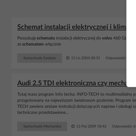
Schemat instalacji elektrycznej i klimat
Poszukuję
schematu
instalacji elektrycznej do
volvo
460 GLE 1,9 
ze
schematem
włącznie
Samochody Szukam
15 Lis 2004 00:31
Odpowiedzi: 1 Wy
Audi 2.5 TDI elektroniczna czy mechan
Tutaj masz program Info techa: INFO-TECH to multimedialny
przygotowany na najwyższym światowym poziomie. Program ten
TECH zawiera zestaw instrukcji dotyczących napraw i obsług
techniczne przedstawione...
Samochody Mechanika
13 Paź 2009 18:42
Odpowiedzi: 