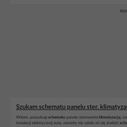
RE
Szukam schematu panelu ster. klimatyzac
Witam, poszukuję
schematu
panelu sterowania
klimatyzacją
, n
instalacji elektrycznej auta, niestety nie udało mi się znaleźć
sch