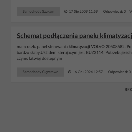
Samochody Szukam
17 Sie 2009 11:59
Odpowiedzi: 0 Wy
Schemat podłączenia panelu klimatyzac
mam uszk. panel sterowania
klimatyzacji
VOLVO 20508582. Poten
bardzo słaby.Ukladem sterujacym jest BUZ2114. Potrzebuje
sch
czyms latwiej dostepnym
Samochody Ciężarowe
16 Gru 2024 12:57
Odpowiedzi: 0
RE