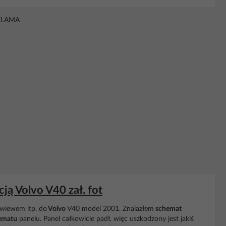
KLAMA
ją Volvo V40 zał. fot
awiewem itp. do
Volvo
V40 model 2001. Znalazłem
schemat
ematu
panelu. Panel całkowicie padł, więc uszkodzony jest jakiś