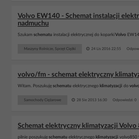
Volvo EW140 - Schemat instalacji elektr
nadmuchu
Szukam
schematu
instalacji elektrycznej do koparki
Volvo
EW140,
Maszyny Rolnicze, Sprzęt Ciężki
24 Lis 2016 22:55
Odpowi
volvo/fm - schemat elektryczny klimatyz
Witam. Poszukuję
schematu
elektrycznego
klimatyzacji
do
volv
Samochody Ciężarowe
28 Sie 2013 16:30
Odpowiedzi: 0
Schemat elektryczny klimatyzacji Volvo 
pilnie poszukuję
schematu
elektrycznego
klimatyzacji
volvo850 