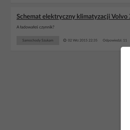
Schemat elektryczny klimatyzacji Volvo
A ładowałeś czynnik?
Samochody Szukam
02 Wrz 2015 22:35
Odpowiedzi: 11 
RE