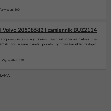
świetleń: 660
ji Volvo 20508582 i zamiennik BUZ2114
cjometr ustawiajacy nawiew trzeszczal , obecnie nadmuch jest
ematu
podłaczenia panela i porady czy moge ten uklad zastapic
 Wyświetleń: 330
KLAMA