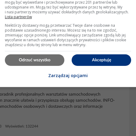
mogą być wyświetlane i przechowywane przez 201 partnerów lub
udostępniane im. Mogą też być wykorzystywane przez tę witrynę. My
i nasi partnerzy możemy używać dokładnych danych geolokalizacyjnych.
Lista partnerów
Niektórzy dostawcy mogą przetwarzać Twoje dane osobowe na
yzacji Volvo 460 GLE 1.9 TD
podstawie uzasadnionego interesu. Możesz się na to nie zgodzić,
zmieniając opcje poniżej. Link umożliwiający zarządzanie zgodą lub jej
TD oraz wszelkich informacji na temat
klimatyzacji
w tym aucie
wycofanie w ramach ustawień dotyczących prywatności i plików cookie
znajdziesz u dołu tej strony lub w menu witryny.
świetleń: 1872
Odrzuć wszystko
Akceptuję
Zarządzaj opcjami
iczna awaria pompy VP44
 poradnik profesjonalnych warsztatów samochodowych
 znacznie ułatwia i przyspiesza obsługę samochodów. INFO-
i samochodów osobowych i dostawczych oraz informacje
63 Wyświetleń: 132244