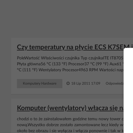
Czy temperatury na płycie ECS K7SEM i
PoleWartość Właściwości czujnika Typ czujnikaITE IT8705F 
Płyta główna56 °C (133 °F) Procesor37 °C (99 °F) Aux61 °C (1
°C (111 °F) Wentylatory Procesor4963 RPM Wartości napięć Napi
Komputery Hardware
18 Lip 2011 17:09
Odpowiedzi: 7 W
Komputer (wentylatory) włącza się na 2-
chodzi o to że zainstalowałem godzine temu nowy tower cooler
nową.Wszystko dobrze zostało zamontowane lecz kiedy włączam
około bez obrazu i sie wyłącza i włącza ponownie i tak w kółko