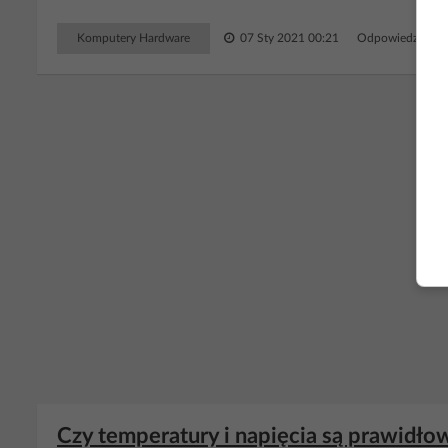
Komputery Hardware
07 Sty 2021 00:21
Odpowiedzi: 9 
RE
Czy temperatury i napięcia są prawidło