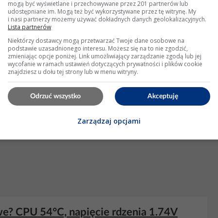
mogą być wyświetlane i przechowywane przez 201 partnerów lub
udostępniane im. Mogą też być wykorzystywane przez tę witrynę. My
i nasi partnerzy możemy używać dokładnych danych geolokalizacyjnych.
Wyświetleń: 441
Lista partnerów
Niektórzy dostawcy mogą przetwarzać Twoje dane osobowe na
podstawie uzasadnionego interesu. Możesz się na to nie zgodzić,
KLAMA
zmieniając opcje poniżej. Link umożliwiający zarządzanie zgodą lub jej
wycofanie w ramach ustawień dotyczących prywatności i plików cookie
znajdziesz u dołu tej strony lub w menu witryny.
Odrzuć wszystko
Akceptuję
Zarządzaj opcjami
we? CPU 54°C, napięcie rdzenia 1.74V