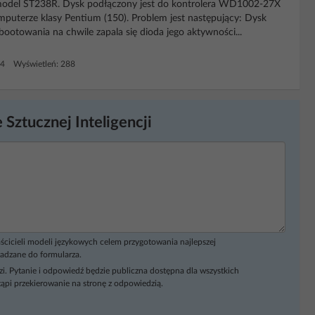
model ST238R. Dysk podłączony jest do kontrolera WD1002-27X
puterze klasy Pentium (150). Problem jest następujący: Dysk
 bootowania na chwile zapala się dioda jego aktywności...
 4 Wyświetleń: 288
 Sztucznej Inteligencji
ścicieli modeli językowych celem przygotowania najlepszej
adzane do formularza.
i. Pytanie i odpowiedź będzie publiczna dostępna dla wszystkich
ąpi przekierowanie na stronę z odpowiedzią.