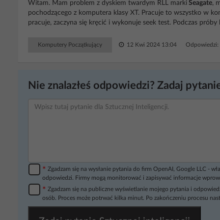
Witam. Mam problem z dyskiem twardym RLL marki
Seagate
, 
pochodzącego z komputera klasy XT. Pracuje to wszystko w kom
pracuje, zaczyna się kręcić i wykonuje seek test. Podczas próby
Komputery Początkujący
12 Kwi 2024 13:04
Odpowiedzi:
Nie znalazłeś odpowiedzi? Zadaj pytanie
*
Zgadzam się na wysłanie pytania do firm OpenAI, Google LLC - wła
odpowiedzi. Firmy mogą monitorować i zapisywać informacje wprow
*
Zgadzam się na publiczne wyświetlanie mojego pytania i odpowiedz
osób. Proces może potrwać kilka minut. Po zakończeniu procesu nast