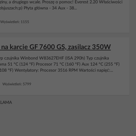
ziny, a drugiego wcale. Proszę o pomoc! Everest 2.20 Właściwości
sjuszach;p) Płyta główna - 34 Aux - 38...
Wyświetleń: 1155
A na karcie GF 7600 GS, zasilacz 350W
a: Typ czujnika Winbond W83627EHF (ISA 290h) Typ czujnika
wna 51 °C (124 °F) Procesor 71 °C (160 °F) Aux 124 °C (255 °F)
8 °F) Wentylatory: Procesor 3516 RPM Wartości napięć:...
 Wyświetleń: 5799
KLAMA