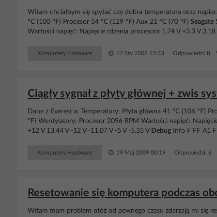
Witam chciałbym się spytać czy dobra temperatura oraz napiec
°C (100 °F) Procesor 54 °C (129 °F) Aux 21 °C (70 °F)
Seagate
S
Wartości napięć: Napięcie rdzenia procesora 1.74 V +3.3 V 3.18
Komputery Hardware
17 Sty 2008 12:33
Odpowiedzi: 8 
Ciągły sygnał z płyty głównej + zwis sy
Dane z Everest'a: Temperatury: Płyta główna 41 °C (106 °F) Pro
°F) Wentylatory: Procesor 2096 RPM Wartości napięć: Napięcie 
+12 V 13.44 V -12 V -11.07 V -5 V -5.35 V
Debug
Info F FF A1 
Komputery Hardware
19 Maj 2009 00:19
Odpowiedzi: 8 
Resetowanie się komputera podczas obci
Witam mam problem otóż od pewnego czasu zdarzają mi się reset