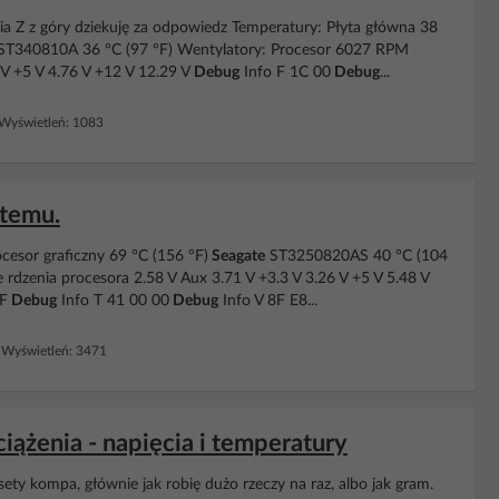
ia Z z góry dziekuję za odpowiedz Temperatury: Płyta główna 38
T340810A 36 °C (97 °F) Wentylatory: Procesor 6027 RPM
 V +5 V 4.76 V +12 V 12.29 V
Debug
Info F 1C 00
Debug
...
Wyświetleń: 1083
stemu.
cesor graficzny 69 °C (156 °F)
Seagate
ST3250820AS 40 °C (104
rdzenia procesora 2.58 V Aux 3.71 V +3.3 V 3.26 V +5 V 5.48 V
FF
Debug
Info T 41 00 00
Debug
Info V 8F E8...
Wyświetleń: 3471
ążenia - napięcia i temperatury
y kompa, głównie jak robię dużo rzeczy na raz, albo jak gram.