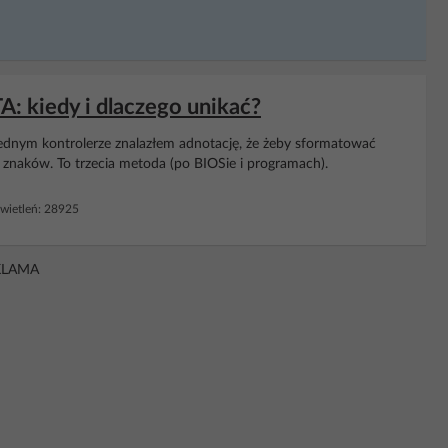
: kiedy i dlaczego unikać?
ednym kontrolerze znalazłem adnotację, że żeby sformatować
g znaków. To trzecia metoda (po BIOSie i programach).
ietleń: 28925
KLAMA