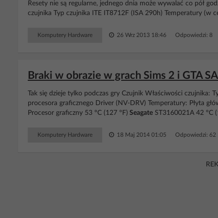
Resety nie są regularne, jednego dnia może wywalać co pół god
czujnika Typ czujnika ITE IT8712F (ISA 290h) Temperatury (w cel
Komputery Hardware
26 Wrz 2013 18:46
Odpowiedzi: 8 
Braki w obrazie w grach Sims 2 i GTA S
Tak się dzieje tylko podczas gry Czujnik Właściwości czujnik
procesora graficznego Driver (NV-DRV) Temperatury: Płyta głó
Procesor graficzny 53 °C (127 °F)
Seagate
ST3160021A 42 °C (10
Komputery Hardware
18 Maj 2014 01:05
Odpowiedzi: 62
RE