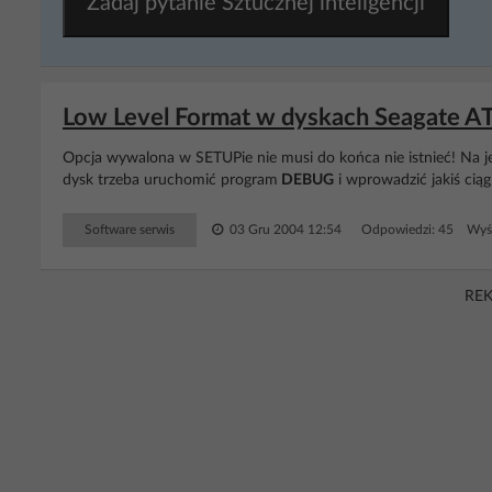
Zadaj pytanie Sztucznej inteligencji
Low Level Format w dyskach Seagate ATA
Opcja wywalona w SETUPie nie musi do końca nie istnieć! Na j
dysk trzeba uruchomić program
DEBUG
i wprowadzić jakiś cią
Software serwis
03 Gru 2004 12:54
Odpowiedzi: 45 Wyśw
RE