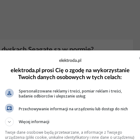
 dyskach Seagate są w normie?
elektroda.pl
(ISA 290h) Nazwa płyty głównejECS K7SEM / K7SOM Temperatury
42 °F)
Seagate
ST320011A46 °C (115 °F)
Seagate
ST340015A44
elektroda.pl prosi Cię o zgodę na wykorzystanie
ęcie rdzenia procesora1.76 V +2.5 V2.42 V +3.3 V3.25 V...
Twoich danych osobowych w tych celach:
yświetleń: 1095
Spersonalizowane reklamy i treści, pomiar reklam i treści,
badanie odbiorców i ulepszanie usług
Przechowywanie informacji na urządzeniu lub dostęp do nich
3 sekundy po tym czasie wył się i wł
Więcej informacji
 master h410r RGB i wyczyściłem starą paste z procesora i dałem
 komputer a dokłanie wentylatory działają one przez 3 sekundy
Twoje dane osobowe będą przetwarzane, a informacje z Twojego
urządzenia (pliki cookie, unikalne identyfikatory i inne dane o urządzeniu)
. Na płycie głównej mam 4 diody led pod którymi...