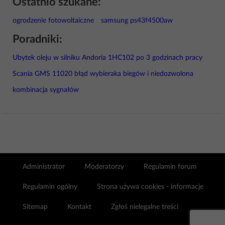
Ostatnio szukane:
ogrodzenie fotowoltaiczne
samsung ps43f4500aw
Poradniki:
Ubytek oleju w silniku Andoria 1HC102 po 3 godzinach pracy
Scania GMS 11020 błąd wybieraka biegów i niedozwolona
kombinacja sygnałów
Administrator
Moderatorzy
Regulamin forum
Regulamin ogólny
Strona używa cookies - informacje
Sitemap
Kontakt
Zgłoś nielegalne treści