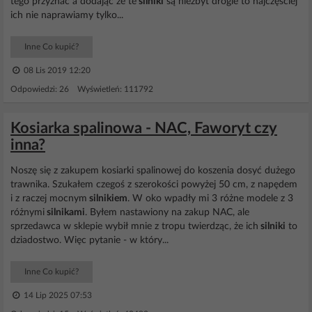
tego przyznać a dodając że te
silniki
są niezbyt drogie to najczęściej
ich nie naprawiamy tylko...
Inne Co kupić?
08 Lis 2019 12:20
Odpowiedzi: 26 Wyświetleń: 111792
Kosiarka spalinowa - NAC, Faworyt czy
inna?
Noszę się z zakupem kosiarki spalinowej do koszenia dosyć dużego
trawnika. Szukałem czegoś z szerokości powyżej 50 cm, z napędem
i z raczej mocnym
silnikiem
. W oko wpadły mi 3 różne modele z 3
różnymi
silnikami
. Byłem nastawiony na zakup NAC, ale
sprzedawca w sklepie wybił mnie z tropu twierdząc, że ich
silniki
to
dziadostwo. Więc pytanie - w który...
Inne Co kupić?
14 Lip 2025 07:53