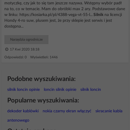
motyczkę, czy jak to się tam jeszcze nazywa. Wstępny wybór padł
na to, co w temacie. Mam do obróbki max 2 ary. Podstawowe dane
w linku: https://kosiarka.pl/pl/4388-vega-vt-55-l...
Silnik
na licencji
Hondy 4-ro suw, plusem jest, że przy sklepie jest serwis i jest
dostępna...
Narzędzia ogrodnicze
17 Kwi 2020 18:18
Odpowiedzi: 0 Wyświetleń: 1446
Podobne wyszukiwania:
silnik loncin opinie
loncin silnik opinie
silnik loncin
Popularne wyszukiwania:
dekoder kablówki
nokia czarny ekran włączyć
skracanie kabla
antenowego