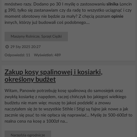
mnóstwo razy. Dodano po 30 I myślę o zastosowaniu
silnika
Loncin
g 390, tylko się zastanawiam czy da radę to wszystko uciągnąć i czy
moment obrotowy nie będzie za mały? Z chęcią poznam
opinie
innych, którzy już budowali coś podobnego....
Maszyny Rolnicze, Sprzęt Ciężki
29 Sty 2025 20:27
Odpowiedzi: 11 Wyświetleń: 489
Zakup kosy spalinowej i kosiarki,
określony budżet
Witam, Panowie potrzebuję kosę spalinową do samosiejek oraz
zwykłą kosiarkę z napędem, raczej chińczyk bo jakiegoś wielkiego
budżetu nie mam więc muszę to jakoś podzielić a znowu
naczytałem się że te wszystkie Stihle i Stigi są fajne jak nowe a jak
zacznie się psuć to nie opłaca się naprawiać... Myślę że 500-600zł to
realna cena na kosę a 1000zł na...
Narzędzia ogrodnicze