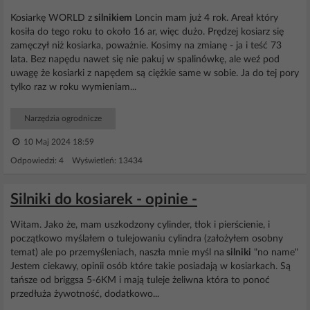
Kosiarkę WORLD z
silnikiem
Loncin mam już 4 rok. Areał który
kosiła do tego roku to około 16 ar, więc dużo. Prędzej kosiarz się
zamęczył niż kosiarka, poważnie. Kosimy na zmianę - ja i teść 73
lata. Bez napędu nawet się nie pakuj w spalinówkę, ale weź pod
uwagę że kosiarki z napędem są ciężkie same w sobie. Ja do tej pory
tylko raz w roku wymieniam...
Narzędzia ogrodnicze
10 Maj 2024 18:59
Odpowiedzi: 4 Wyświetleń: 13434
Silniki do kosiarek - opinie -
Witam. Jako że, mam uszkodzony cylinder, tłok i pierścienie, i
początkowo myślałem o tulejowaniu cylindra (założyłem osobny
temat) ale po przemyśleniach, naszła mnie myśl na
silniki
"no name"
Jestem ciekawy, opinii osób które takie posiadają w kosiarkach. Są
tańsze od briggsa 5-6KM i mają tuleje żeliwna która to ponoć
przedłuża żywotność, dodatkowo...