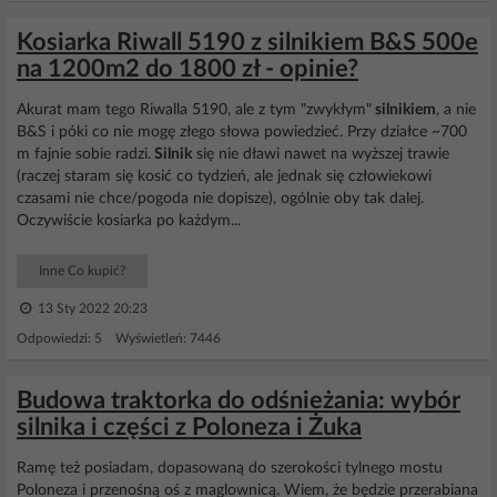
Kosiarka Riwall 5190 z silnikiem B&S 500e
na 1200m2 do 1800 zł - opinie?
Akurat mam tego Riwalla 5190, ale z tym "zwykłym"
silnikiem
, a nie
B&S i póki co nie mogę złego słowa powiedzieć. Przy działce ~700
m fajnie sobie radzi.
Silnik
się nie dławi nawet na wyższej trawie
(raczej staram się kosić co tydzień, ale jednak się człowiekowi
czasami nie chce/pogoda nie dopisze), ogólnie oby tak dalej.
Oczywiście kosiarka po każdym...
Inne Co kupić?
13 Sty 2022 20:23
Odpowiedzi: 5 Wyświetleń: 7446
Budowa traktorka do odśnieżania: wybór
silnika i części z Poloneza i Żuka
Ramę też posiadam, dopasowaną do szerokości tylnego mostu
Poloneza i przenośną oś z maglownicą. Wiem, że będzie przerabiana