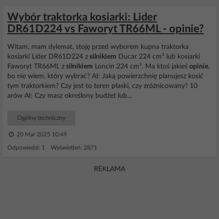
Wybór traktorka kosiarki: Lider
DR61D224 vs Faworyt TR66ML - opinie?
Witam, mam dylemat, stoję przed wyborem kupna traktorka
kosiarki Lider DR61D224 z
silnikiem
Ducar 224 cm³ lub kosiarki
Faworyt TR66ML z
silnikiem
Loncin 224 cm³. Ma ktoś jakieś
opinie
,
bo nie wiem, który wybrać? AI: Jaką powierzchnię planujesz kosić
tym traktorkiem? Czy jest to teren płaski, czy zróżnicowany? 10
arów AI: Czy masz określony budżet lub...
Ogólny techniczny
20 Mar 2025 10:49
Odpowiedzi: 1 Wyświetleń: 2871
REKLAMA