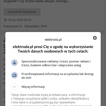
oryginale? Czy można lepiej zakupić nowego...
Inne Silniki Spalinowe
18 Lip 2024 09:14
Odpowiedzi: 8 Wyświetleń: 2094
Jaką kosiarkę spalinową bez kosza i
elektroda.pl
napędu z wyrzutem bocznym kupić? Do
elektroda.pl prosi Cię o zgodę na wykorzystanie
1000 zł.
Twoich danych osobowych w tych celach:
Dwie kosiarki MTD różnią się wyłącznie
silnikiem
i obie sa znacznie
Spersonalizowane reklamy i treści, pomiar reklam i
mniej wydajne od wskazanej Hortmasz. Decyduje o tym przede
treści, badanie odbiorców i ulepszanie usług
wszystkim szerokość koszonego pasa (51cm dla MTD oraz 55cm
Przechowywanie informacji na urządzeniu lub dostęp
dla Hortmasz). Kolejną, niezwykle istotną różnicą są
silniki
- w MTD
do nich
z
silnikiem
B&S jest gaźnik membranowy, a
silnik
Thorx
wyposażono w gaźnik pływakowy.
Silnik
Thorx...
Więcej informacji
Inne Co kupić?
Twoje dane osobowe będą przetwarzane, a informacje
z Twojego urządzenia (pliki cookie, unikalne identyfikatory
i inne dane o urządzeniu) mogą być wyświetlane
04 Lis 2021 18:39