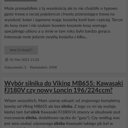
Może przesadziłem z tą wysokością ale tu nie chodziło o typowo
gęsto trawę a raczej pojedyncze chwaty przerastające trawę na
wysokość kolan i zapewne mając kosiarkę kosił bym częściej. Tarcze
do kosy mam i nie szukam bowiem koszenie kosą wymaga
specjalnego ubioru a u mnie w tym roku było bardzo gorąco.
Interesuje mnie jedynie zwykłą kosiarka z kilku...
Inne Co kupić?
01 Mar 2025 21:03
Odpowiedzi: 5 Wyświetleń: 3498
Wybór silnika do Viking MB655: Kawasaki
FJ180V czy nowy Loncin 196/224ccm?
Witam wszystkich, Mam szansę zakupić od znajomego kompletną
lawetę od Viking MB655 ale bez
silnika
. Z tego co mi się wydaje,
kiedyś tam był
silnik
Kawasaki FJ180V (4 otwory w obudowie pod
mocowanie
silnika
, dodatkowa rączka do "gazu"). Czy według was
jest sens szukać używanego
silnika
Kawasaki takiego jak był w