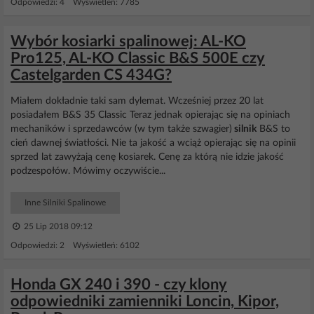
Odpowiedzi: 4 Wyświetleń: 7785
Wybór kosiarki spalinowej: AL-KO
Pro125, AL-KO Classic B&S 500E czy
Castelgarden CS 434G?
Miałem dokładnie taki sam dylemat. Wcześniej przez 20 lat
posiadałem B&S 35 Classic Teraz jednak opierając się na opiniach
mechaników i sprzedawców (w tym także szwagier)
silnik
B&S to
cień dawnej światłości. Nie ta jakość a wciąż opierając się na opinii
sprzed lat zawyżają cenę kosiarek. Cenę za którą nie idzie jakość
podzespołów. Mówimy oczywiście...
Inne Silniki Spalinowe
25 Lip 2018 09:12
Odpowiedzi: 2 Wyświetleń: 6102
Honda GX 240 i 390 - czy klony
odpowiedniki zamienniki Loncin, Kipor,