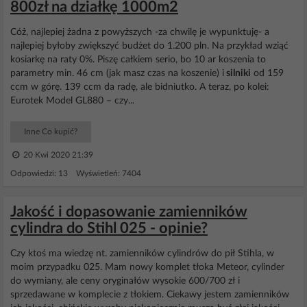
800zł na działkę 1000m2
Cóż, najlepiej żadna z powyższych -za chwilę je wypunktuję- a
najlepiej byłoby zwiększyć budżet do 1.200 pln. Na przykład wziąć
kosiarkę na raty 0%. Piszę całkiem serio, bo 10 ar koszenia to
parametry min. 46 cm (jak masz czas na koszenie) i
silniki
od 159
ccm w górę. 139 ccm da radę, ale bidniutko. A teraz, po kolei:
Eurotek Model GL880 – czy...
Inne Co kupić?
20 Kwi 2020 21:39
Odpowiedzi: 13 Wyświetleń: 7404
Jakość i dopasowanie zamienników
cylindra do Stihl 025 - opinie?
Czy ktoś ma wiedzę nt. zamienników cylindrów do pił Stihla, w
moim przypadku 025. Mam nowy komplet tłoka Meteor, cylinder
do wymiany, ale ceny oryginałów wysokie 600/700 zł i
sprzedawane w komplecie z tłokiem. Ciekawy jestem zamienników