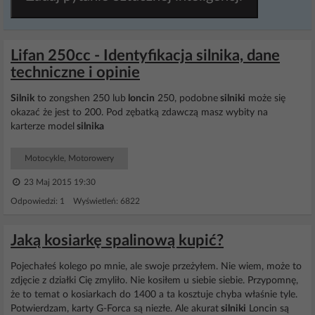
Lifan 250cc - Identyfikacja silnika, dane
techniczne i opinie
Silnik
to zongshen 250 lub
loncin
250, podobne
silniki
może się
okazać że jest to 200. Pod zębatką zdawczą masz wybity na
karterze model
silnika
Motocykle, Motorowery
23 Maj 2015 19:30
Odpowiedzi: 1 Wyświetleń: 6822
Jaką kosiarkę spalinową kupić?
Pojechałeś kolego po mnie, ale swoje przeżyłem. Nie wiem, może to
zdjęcie z działki Cię zmyliło. Nie kosiłem u siebie siebie. Przypomnę,
że to temat o kosiarkach do 1400 a ta kosztuje chyba właśnie tyle.
Potwierdzam, karty G-Forca są niezłe. Ale akurat
silniki
Loncin są