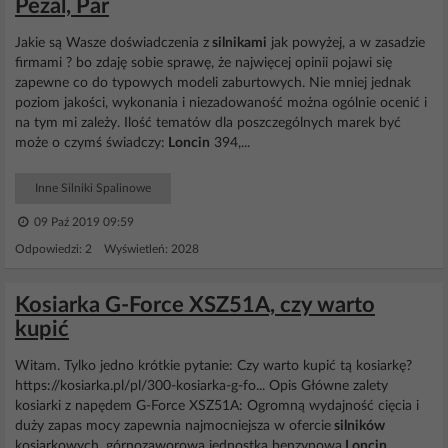
Pezal, Par
Jakie są Wasze doświadczenia z
silnikami
jak powyżej, a w zasadzie
firmami ? bo zdaję sobie sprawę, że najwięcej opinii pojawi się
zapewne co do typowych modeli zaburtowych. Nie mniej jednak
poziom jakości, wykonania i niezadowaność można ogólnie ocenić i
na tym mi zależy. Ilość tematów dla poszczególnych marek być
może o czymś świadczy:
Loncin
394,...
Inne Silniki Spalinowe
09 Paź 2019 09:59
Odpowiedzi: 2 Wyświetleń: 2028
Kosiarka G-Force XSZ51A, czy warto
kupić
Witam. Tylko jedno krótkie pytanie: Czy warto kupić tą kosiarkę?
https://kosiarka.pl/pl/300-kosiarka-g-fo... Opis Główne zalety
kosiarki z napędem G-Force XSZ51A: Ogromną wydajność cięcia i
duży zapas mocy zapewnia najmocniejsza w ofercie
silników
kosiarkowych, górnozaworowa jednostka benzynowa
Loncin