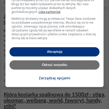
i przechowywane przez 201 partnerów lub udostępniane im.
Odpowiedzi: 7 Wyświetleń: 2658
Mogą też być wykorzystywane przez tę witrynę. My i nasi
partnerzy możemy używać dokładnych danych
geolokalizacyjnych.
Lista partnerów
Jaka kosiarka do 1200 zł Husar? Ma ona
Niektórzy dostawcy mogą przetwarzać Twoje dane osobowe
silnik Loncin 6.75 KM.
na podstawie uzasadnionego interesu. Możesz się na to nie
zgodzić, zmieniając opcje poniżej. Link umożliwiający
zarządzanie zgodą lub jej wycofanie w ramach ustawień
Silnik
Loncin ma dość dobre
opinie
, a jak z resztą kosiarki to nie
dotyczących prywatności i plików cookie znajdziesz u dołu tej
wiem. Wszystko zależy jak intensywnie będzie używana i jak z
strony lub w menu witryny.
wygodą koszenia, czyli z wyważeniem konstrukcji kosiarki itp.
sprawy. Kosić, to na pewno będzie kosić, ale jak z wygodą
użytkowania i z trwałością reszty poza
silnikiem
to trudno określić.
Akceptuję
Zastanowić też trzeba się jak jest...
Odrzuć wszystko
Inne Co kupić?
06 Paź 2020 10:50
Zarządzaj opcjami
Odpowiedzi: 18 Wyświetleń: 5493
Która kosiarka spalinowa do 1500zł - stiga,
oleomac, weibang, world, faworyt, handy,
stihl?