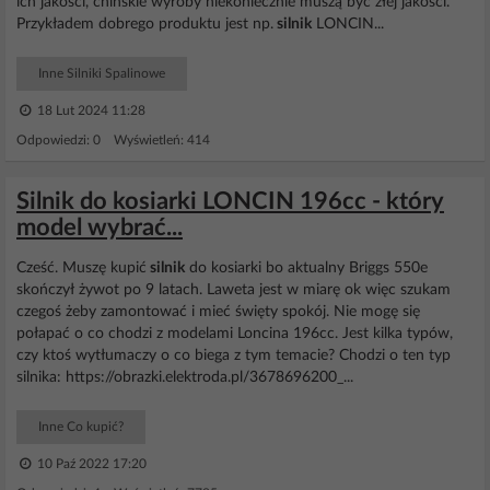
ich jakości, chińskie wyroby niekoniecznie muszą być złej jakości.
Przykładem dobrego produktu jest np.
silnik
LONCIN...
Inne Silniki Spalinowe
18 Lut 2024 11:28
Odpowiedzi: 0 Wyświetleń: 414
Silnik do kosiarki LONCIN 196cc - który
model wybrać...
Cześć. Muszę kupić
silnik
do kosiarki bo aktualny Briggs 550e
skończył żywot po 9 latach. Laweta jest w miarę ok więc szukam
czegoś żeby zamontować i mieć święty spokój. Nie mogę się
połapać o co chodzi z modelami Loncina 196cc. Jest kilka typów,
czy ktoś wytłumaczy o co biega z tym temacie? Chodzi o ten typ
silnika: https://obrazki.elektroda.pl/3678696200_...
Inne Co kupić?
10 Paź 2022 17:20