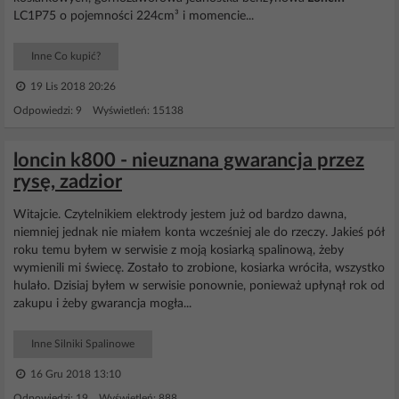
LC1P75 o pojemności 224cm³ i momencie...
Inne Co kupić?
19 Lis 2018 20:26
Odpowiedzi: 9 Wyświetleń: 15138
loncin k800 - nieuznana gwarancja przez
rysę, zadzior
Witajcie. Czytelnikiem elektrody jestem już od bardzo dawna,
niemniej jednak nie miałem konta wcześniej ale do rzeczy. Jakieś pół
roku temu byłem w serwisie z moją kosiarką spalinową, żeby
wymienili mi świecę. Zostało to zrobione, kosiarka wróciła, wszystko
hulało. Dzisiaj byłem w serwisie ponownie, ponieważ upłynął rok od
zakupu i żeby gwarancja mogła...
Inne Silniki Spalinowe
16 Gru 2018 13:10
Odpowiedzi: 19 Wyświetleń: 888