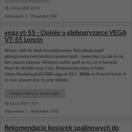
13 Cze 2025 22:45
Odpowiedzi: 2 Wyświetleń: 300
vega vt-55 - Opinie o glebogryzarce VEGA
VT-55 Loncin
Witam. Jeśli zły dział, to przepraszam. Potrzebuję kupić
glebogryzarkę/wertykulator/areator/spali... motyczkę, czy jak to się
tam jeszcze nazywa. Wstępny wybór padł na to, co w temacie.
Mam do obróbki max 2 ary. Podstawowe dane w linku:
https://kosiarka.pl/pl/4388-vega-vt-55-l...
Silnik
na licencji Hondy 4-
ro suw, plusem jest, że przy sklepie...
Maszyny Rolnicze, Sprzęt Ciężki
02 Lis 2021 17:17
Odpowiedzi: 1 Wyświetleń: 2901
Rekomendacje kosiarek spalinowych do