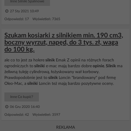
Inne Silniki Spalinowe
27 Sty 2021 10:49
Odpowiedzi: 17 Wyświetleń: 7365
Szukam kosiarki z silnikiem min. 190 cm3,
boczny wyrzut, napęd, do 3 tys. zł, waga
do 100 kg.
ale co to jest za holere
silnik
Emak Z opinii na różnych forach
ogrodniczych to
silniki
e-mac mają bardzo dobre
opinie
.
Silnik
ma
żeliwną tuleję cylindrową, łożyskowany wał korbowy.
Prawdopodobnie jest to
silnik
Loncin "brandowany" pod firmę
Oleo-Mac, a
silniki
Loncin też mają bardzo pozytywne oceny.
Inne Co kupić?
06 Gru 2020 16:40
Odpowiedzi: 42 Wyświetleń: 3597
REKLAMA