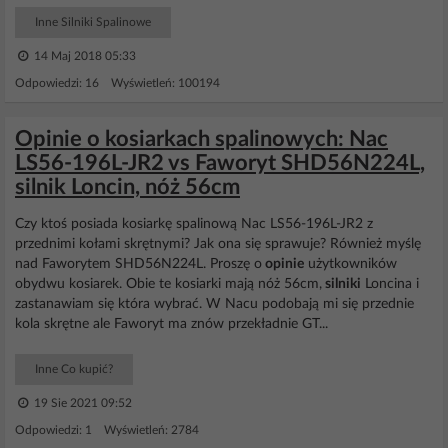
Inne Silniki Spalinowe
14 Maj 2018 05:33
Odpowiedzi: 16 Wyświetleń: 100194
Opinie o kosiarkach spalinowych: Nac
LS56-196L-JR2 vs Faworyt SHD56N224L,
silnik Loncin, nóż 56cm
Czy ktoś posiada kosiarkę spalinową Nac LS56-196L-JR2 z
przednimi kołami skrętnymi? Jak ona się sprawuje? Również myślę
nad Faworytem SHD56N224L. Proszę o
opinie
użytkowników
obydwu kosiarek. Obie te kosiarki mają nóż 56cm,
silniki
Loncina i
zastanawiam się która wybrać. W Nacu podobają mi się przednie
kola skrętne ale Faworyt ma znów przekładnie GT...
Inne Co kupić?
19 Sie 2021 09:52
Odpowiedzi: 1 Wyświetleń: 2784