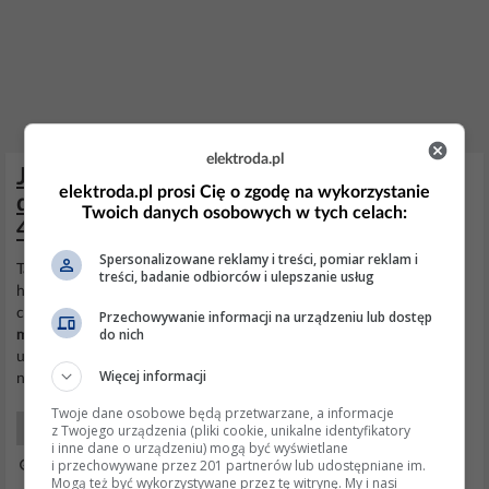
elektroda.pl
Jak sprawdzić mostek prostowniczy 16
elektroda.pl prosi Cię o zgodę na wykorzystanie
diod w migomacie 230V/140A,
Twoich danych osobowych w tych celach:
400V/180A?
Spersonalizowane reklamy i treści, pomiar reklam i
Tak mierzyłem diody
miernikiem
a na foto jego wyniki ;
treści, badanie odbiorców i ulepszanie usług
http://obrazki.elektroda.pl/7230229000_1... wyniki różne nie wiem
czy taka rozbieżność jest dobra?
Warystor
podczas mierzenia
Przechowywanie informacji na urządzeniu lub dostęp
do nich
miernikiem
nie wskazuje żadnych wartości. A jakie są objawy
uszkodzonego mostku w migomacie? za wysokie napięcie czy za
Więcej informacji
niskie?czy inne jakieś mogą być objawy?pozdrawiam.
Twoje dane osobowe będą przetwarzane, a informacje
z Twojego urządzenia (pliki cookie, unikalne identyfikatory
Elektro Maszyny i Urządzenia
i inne dane o urządzeniu) mogą być wyświetlane
i przechowywane przez 201 partnerów lub udostępniane im.
14 Mar 2012 15:40
Mogą też być wykorzystywane przez tę witrynę. My i nasi