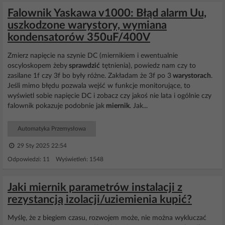
Falownik Yaskawa v1000: Błąd alarm Uu,
uszkodzone warystory, wymiana
kondensatorów 350uF/400V
Zmierz napięcie na szynie DC (miernikiem i ewentualnie
oscyloskopem żeby
sprawdzić
tętnienia), powiedz nam czy to
zasilane 1f czy 3f bo były różne. Zakładam że 3f po 3
warystorach
.
Jeśli mimo błędu pozwala wejść w funkcje monitorujące, to
wyświetl sobie napięcie DC i zobacz czy jakoś nie lata i ogólnie czy
falownik pokazuje podobnie jak
miernik
. Jak...
Automatyka Przemysłowa
29 Sty 2025 22:54
Odpowiedzi: 11 Wyświetleń: 1548
Jaki miernik parametrów instalacji z
rezystancją izolacji/uziemienia kupić?
Myślę, że z biegiem czasu, rozwojem może, nie można wykluczać