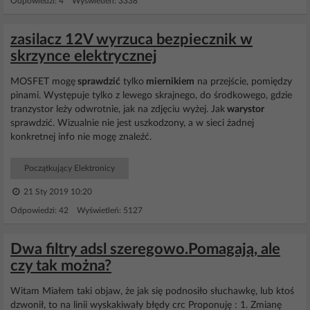
Odpowiedzi: 4 Wyświetleń: 3338
zasilacz 12V wyrzuca bezpiecznik w
skrzynce elektrycznej
MOSFET mogę
sprawdzić
tylko
miernikiem
na przejście, pomiędzy
pinami. Występuje tylko z lewego skrajnego, do środkowego, gdzie
tranzystor leży odwrotnie, jak na zdjęciu wyżej. Jak
warystor
sprawdzić. Wizualnie nie jest uszkodzony, a w sieci żadnej
konkretnej info nie mogę znaleźć.
Początkujący Elektronicy
21 Sty 2019 10:20
Odpowiedzi: 42 Wyświetleń: 5127
Dwa filtry adsl szeregowo.Pomagają, ale
czy tak można?
Witam Miałem taki objaw, że jak się podnosiło słuchawkę, lub ktoś
dzwonił, to na linii wyskakiwały błędy crc Proponuję : 1. Zmianę