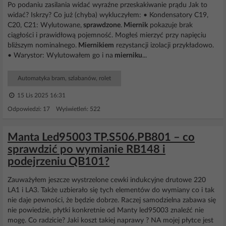
Po podaniu zasilania widać wyraźne przeskakiwanie prądu Jak to
widać? Iskrzy? ​Co już (chyba) wykluczyłem: • ​Kondensatory C19,
C20, C21: Wylutowane,
sprawdzone
.
Miernik
pokazuje brak
ciągłości i prawidłową pojemność. Mogłeś mierzyć przy napięciu
bliższym nominalnego.
Miernikiem
rezystancji izolacji przykładowo.
• ​Warystor: Wylutowałem go i na
mierniku
...
Automatyka bram, szlabanów, rolet
15 Lis 2025 16:31
Odpowiedzi: 17 Wyświetleń: 522
Manta Led95003 TP.S506.PB801 – co
sprawdzić po wymianie RB148 i
podejrzeniu QB101?
Zauważyłem jeszcze wystrzelone cewki indukcyjne drutowe 220
LA1 i LA3. Także uzbierało się tych elementów do wymiany co i tak
nie daje pewności, że będzie dobrze. Raczej samodzielna zabawa się
nie powiedzie, płytki konkretnie od Manty led95003 znaleźć nie
mogę. Co radzicie? Jaki koszt takiej naprawy ? NA mojej płytce jest