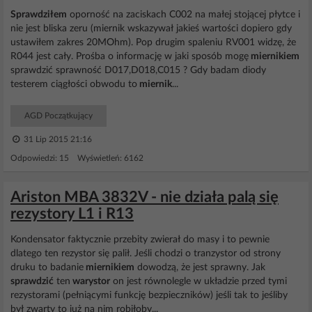
Sprawdziłem
oporność na zaciskach C002 na małej stojącej płytce i
nie jest bliska zeru (miernik wskazywał jakieś wartości dopiero gdy
ustawiłem zakres 20MOhm). Pop drugim spaleniu RV001 widzę, że
R044 jest cały. Prośba o informację w jaki sposób mogę
miernikiem
sprawdzić sprawność D017,D018,C015 ? Gdy badam diody
testerem ciągłości obwodu to
miernik
...
AGD Początkujący
31 Lip 2015 21:16
Odpowiedzi: 15 Wyświetleń: 6162
Ariston MBA 3832V - nie działa palą się
rezystory L1 i R13
Kondensator faktycznie przebity zwierał do masy i to pewnie
dlatego ten rezystor się palił. Jeśli chodzi o tranzystor od strony
druku to badanie
miernikiem
dowodzą, że jest sprawny. Jak
sprawdzić
ten
warystor
on jest równolegle w układzie przed tymi
rezystorami (pełniącymi funkcję bezpieczników) jeśli tak to jeśliby
był zwarty to już na nim robiłoby...