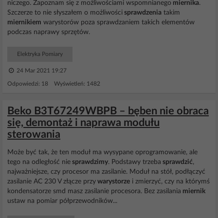
niczego. Zapoznam się z możliwościami wspomnianego
miernika
.
Szczerze to nie słyszałem o możliwości
sprawdzenia
takim
miernikiem
warystorów poza sprawdzaniem takich elementów
podczas naprawy sprzętów.
Elektryka Pomiary
24 Mar 2021 19:27
Odpowiedzi: 18 Wyświetleń: 1482
Beko B3T67249WBPB – bęben nie obraca
się, demontaż i naprawa modułu
sterowania
Może być tak, że ten moduł ma wysypane oprogramowanie, ale
tego na odległość nie
sprawdzimy
. Podstawy trzeba
sprawdzić
,
najważniejsze, czy procesor ma zasilanie. Moduł na stół, podłączyć
zasilanie AC 230 V złącze przy
warystorze
i zmierzyć, czy na którymś
kondensatorze smd masz zasilanie procesora. Bez zasilania
miernik
ustaw na pomiar półprzewodników...