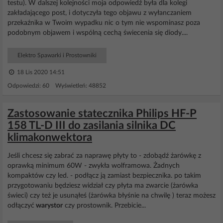
testu). W dalszej kolejności moja odpowiedź była dla kolegi
zakładającego post, i dotyczyła tego objawu z wyłanczaniem
przekaźnika w Twoim wypadku nic o tym nie wspominasz poza
podobnym objawem i wspólną cechą świecenia się diody....
Elektro Spawarki i Prostowniki
18 Lis 2020 14:51
Odpowiedzi: 60 Wyświetleń: 48852
Zastosowanie statecznika Philips HF-P
158 TL-D III do zasilania silnika DC
klimakonwektora
Jeśli chcesz się zabrać za naprawę płyty to - zdobądź żarówkę z
oprawką minimum 60W - zwykła wolframowa. Żadnych
kompaktów czy led. - podłącz ją zamiast bezpiecznika. po takim
przygotowaniu będziesz widział czy płyta ma zwarcie (żarówka
świeci) czy też je usunąłeś (żarówka błyśnie na chwilę ) teraz możesz
odłączyć
warystor
czy prostownik. Przebicie...