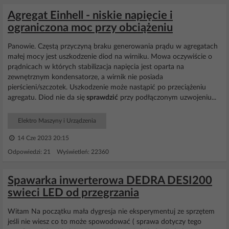
Agregat Einhell - niskie napięcie i
ograniczona moc przy obciążeniu
Panowie. Częstą przyczyną braku generowania prądu w agregatach
małej mocy jest uszkodzenie diod na wirniku. Mowa oczywiście o
prądnicach w których stabilizacja napięcia jest oparta na
zewnętrznym kondensatorze, a wirnik nie posiada
pierścieni/szczotek. Uszkodzenie może nastąpić po przeciążeniu
agregatu. Diod nie da się
sprawdzić
przy podłączonym uzwojeniu...
Elektro Maszyny i Urządzenia
14 Cze 2023 20:15
Odpowiedzi: 21 Wyświetleń: 22360
Spawarka inwerterowa DEDRA DESI200
swieci LED od przegrzania
Witam Na początku mała dygresja nie eksperymentuj ze sprzętem
jeśli nie wiesz co to może spowodować ( sprawa dotyczy tego