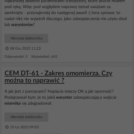
najbardziej zbliżone parametrami tranzystory, które akurat miałem
pod ręką. Więc pod względem naprawy temat uważam za
zamknięty - przynajmniej do następnej awarii :) Inna sprawa: to
nadal nikt nie wyjaśnił dlaczego, jako zabezpieczenia nie użyto diod
lub
warystorów
?
Warsztat elektronika
08 Gru 2023 11:23
Odpowiedzi: 5 Wyświetleń: 642
CEM DT-61 - Zakres omomierza. Czy
można to naprawić ?
A jak jest z pomiarami? Napięcia mierzy OK a jak oporność?
Podejrzewał bym że to jakiś
warystor
zabezpieczający wejście
miernika
się zdegradował.
Warsztat elektronika
10 Lis 2025 09:03