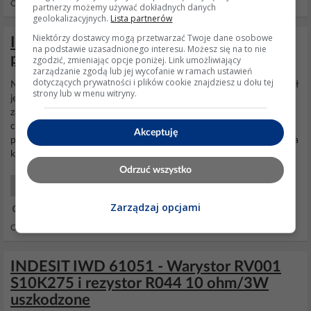
Odpowiedzi: 10 Wyświetleń: 16362
partnerzy możemy używać dokładnych danych
geolokalizacyjnych.
Lista partnerów
Niektórzy dostawcy mogą przetwarzać Twoje dane osobowe
Indesit WISL 105 - Warystory z modułu
na podstawie uzasadnionego interesu. Możesz się na to nie
programatora - gdzie dostać?
zgodzić, zmieniając opcje poniżej. Link umożliwiający
zarządzanie zgodą lub jej wycofanie w ramach ustawień
dotyczących prywatności i plików cookie znajdziesz u dołu tej
Niestety ten wybuch sam sobie zawdzięczam... Było tak - nie działał
strony lub w menu witryny.
jeden elektrozawór (cewka)... drugi działał więc pomyślałem, że
zanim przyjdzie nowy podwójny elektrozawór to można
sprawdzić
czy to on czy płytka programatora jest winna... a więc w czasie
Akceptuję
prania przepinałem kabelki elektrozaworów w zależności od tego na
który kabelek szło aktualnie...
Odrzuć wszystko
AGD Pralki, Suszarki
Zarządzaj opcjami
18 Sie 2013 01:01
Odpowiedzi: 5 Wyświetleń: 4965
INDESIT IWD 61051 - Warystor RV001
S10K275 i rezystor R044 10 ohm/3W
uszkodzone