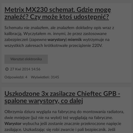
Metrix MX230 schemat. Gdzie mogę
znaleźć? Czy może ktoś udostępnić?
Schematu nie znalazłem, ale znalazłem dokładny opis wraz z
kalibracją. Wyczytałem m. innymi, że przez zastosowane
zabezpieczeń (zapewne
warystory
)
miernik
wytrzymuje na
wszystkich zakresach krótkotrwałe przeciążenie 220V.
Warsztat elektronika
27 Kwi 2014 14:56
Odpowiedzi: 4 Wyświetleń: 3145
Uszkodzone 3x zasilacze Chieftec GPB -
spalone warystory, co dalej
Olbrzymia dziura wygląda na fabryczną do montowania radiatora,
dwie mniejsze (już nie na wylot) też wyglądają na fabryczne.
Warystor
wybucha jeśli zostanie znacznie przekroczone napięcie
zasilające. Uszkadzając się robi zwarcie i pali bezpiecznik. Jeśli