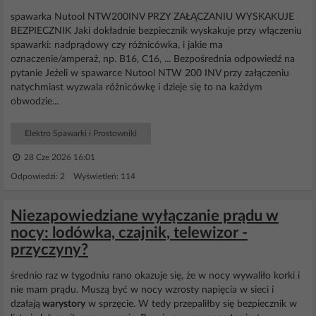
spawarka Nutool NTW200INV PRZY ZAŁĄCZANIU WYSKAKUJE
BEZPIECZNIK Jaki dokładnie bezpiecznik wyskakuje przy włączeniu
spawarki: nadprądowy czy różnicówka, i jakie ma
oznaczenie/amperaż, np. B16, C16, ... Bezpośrednia odpowiedź na
pytanie Jeżeli w spawarce Nutool NTW 200 INV przy załączeniu
natychmiast wyzwala różnicówkę i dzieje się to na każdym
obwodzie...
Elektro Spawarki i Prostowniki
28 Cze 2026 16:01
Odpowiedzi: 2 Wyświetleń: 114
Niezapowiedziane wyłączanie prądu w
nocy: lodówka, czajnik, telewizor -
przyczyny?
średnio raz w tygodniu rano okazuje się, że w nocy wywaliło korki i
nie mam prądu. Muszą być w nocy wzrosty napięcia w sieci i
dzałają
warystory
w sprzęcie. W tedy przepaliłby się bezpiecznik w