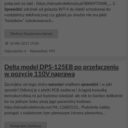
połączeń na taki : https://obrazki.elektroda.pl/8006972400_... 2.
Sprawdzić
odcinek od gniazda WT-4 do klatki schodowej-do
rozdzielnicy telefonicznej czy gdzieś po drodze nie ma jakiś
"kwiatków" (sztukowanych...
Telefony Stacjonarne Serwis
26 Wrz 2017 19:04
Odpowiedzi: 4 Wyświetleń: 993
Delta model DPS-125EB po przełączeniu
w pozycję 110V naprawa
Zacznijmy od tego, który
warystor
miałbym
sprawdzić
i w jaki
sposób? Odlutuj je z płytki PCB zasilacza i ściągnij koszulkę
termokurczliwą to już będziesz wiedział, ale rób to bardzo delikatnie
bo na jednym boku piszą jego parametry kodowe.
http://obrazki.elektroda.net/96_12685153... Podobnie należy
postąpić z radiatorem tym pierwszym (strona pierwotna...
Komputery Zasilacze