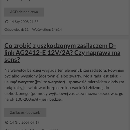
AGD chłodnictwo
14 Sty 2008 21:35
Odpowiedzi: 11 Wyświetleń: 14614
Co zrobić z uszkodzonym zasilaczem D-
link AG2412-E 12V/2A? Czy naprawa ma
sens?
Na
warystor
bardziej wygląda ten element bliżej radiatora. Powinien
być albo wypalony (dosłownie) albo zwarty. Moja rada jest taka: -
usunąć
warystor
(jeśli to
warystor
) -
sprawdzić
miernikiem diody (za
radą kolegi) - wlutować bezpiecznik o wartości zbliżonej do
uszkodzonego (po mocy wyjściowej zasilacza można oszacować go
na ok 100-200mA) - jeśli będzie...
Zasilacze, ładowarki
14 Gru 2009 09:19