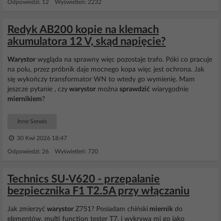
Odpowiedzi: 12 Wyświetleń: 2232
Redyk AB200 kopie na klemach
akumulatora 12 V, skąd napięcie?
Warystor
wygląda na sprawny więc pozostaje trafo. Póki co pracuje
na polu, przez próbnik daje mocnego kopa więc jest ochrona. Jak
się wykończy transformator WN to wtedy go wymienię. Mam
jeszcze pytanie , czy
warystor
można
sprawdzić
wiarygodnie
miernikiem
?
Inne Serwis
30 Kwi 2026 18:47
Odpowiedzi: 26 Wyświetleń: 720
Technics SU-V620 - przepalanie
bezpiecznika F1 T2.5A przy włączaniu
Jak zmierzyć
warystor
Z751? Posiadam chiński
miernik
do
elementów, multi function tester T7, i wykrywa mi go jako