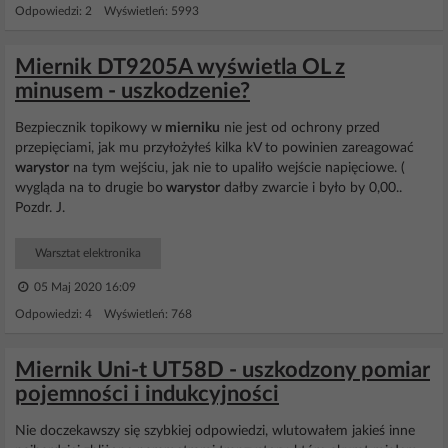
Odpowiedzi: 2 Wyświetleń: 5993
Miernik DT9205A wyświetla OL z
minusem - uszkodzenie?
Bezpiecznik topikowy w
mierniku
nie jest od ochrony przed
przepięciami, jak mu przyłożyłeś kilka kV to powinien zareagować
warystor
na tym wejściu, jak nie to upaliło wejście napięciowe. (
wygląda na to drugie bo
warystor
dałby zwarcie i było by 0,00..
Pozdr. J.
Warsztat elektronika
05 Maj 2020 16:09
Odpowiedzi: 4 Wyświetleń: 768
Miernik Uni-t UT58D - uszkodzony pomiar
pojemności i indukcyjności
Nie doczekawszy się szybkiej odpowiedzi, wlutowałem jakieś inne