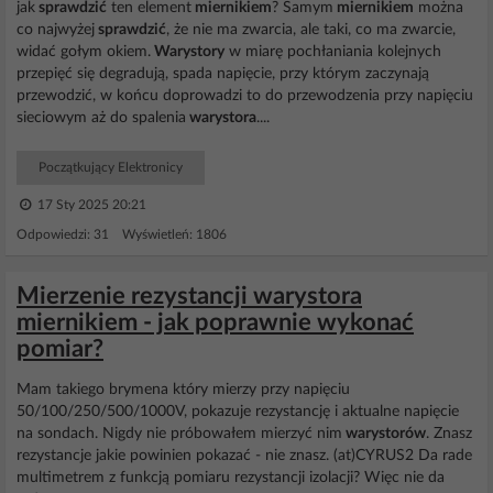
jak
sprawdzić
ten element
miernikiem
? Samym
miernikiem
można
co najwyżej
sprawdzić
, że nie ma zwarcia, ale taki, co ma zwarcie,
widać gołym okiem.
Warystory
w miarę pochłaniania kolejnych
przepięć się degradują, spada napięcie, przy którym zaczynają
przewodzić, w końcu doprowadzi to do przewodzenia przy napięciu
sieciowym aż do spalenia
warystora
....
Początkujący Elektronicy
17 Sty 2025 20:21
Odpowiedzi: 31 Wyświetleń: 1806
Mierzenie rezystancji warystora
miernikiem - jak poprawnie wykonać
pomiar?
Mam takiego brymena który mierzy przy napięciu
50/100/250/500/1000V, pokazuje rezystancję i aktualne napięcie
na sondach. Nigdy nie próbowałem mierzyć nim
warystorów
. Znasz
rezystancje jakie powinien pokazać - nie znasz. (at)CYRUS2 Da rade
multimetrem z funkcją pomiaru rezystancji izolacji? Więc nie da