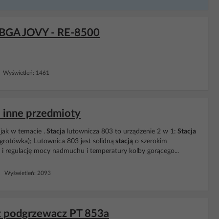
a BGA JOVY - RE-8500
 Wyświetleń: 1461
i inne przedmioty
jak w temacie .
Stacja
lutownicza 803 to urządzenie 2 w 1:
Stacja
rotówka); Lutownica 803 jest solidną
stacją
o szerokim
 i regulację mocy nadmuchu i temperatury kolby gorącego...
 Wyświetleń: 2093
az podgrzewacz PT 853a