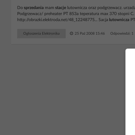
Do
sprzedania
mam
stacje
lutownicza oraz podgrzewacz. urzadz
Podgrzewacz/ preheater PT 853a teperatura max 370 stopni C. U
http://obrazki.elektroda.net/48_12248775... Sacja
lutownicza
PT 
Ogłoszenia Elektronika
25 Paź 2008 15:46
Odpowiedzi: 1
RE