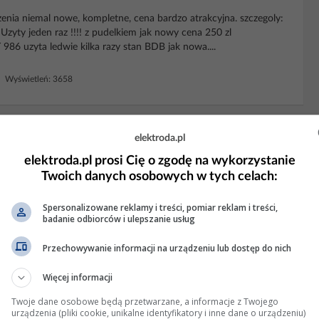
enia niemal nowe, kompletne, cena bardzo atrakcyjna. szczegoly:
zyty jeden raz !!!! z pudelkiem jak nowy cena 250 zl
986 uzyta ledwie kilka razy stan BDB jak nowa....
 Wyświetleń: 3658
KLAMA
elektroda.pl
elektroda.pl prosi Cię o zgodę na wykorzystanie
Twoich danych osobowych w tych celach:
Spersonalizowane reklamy i treści, pomiar reklam i treści,
badanie odbiorców i ulepszanie usług
Przechowywanie informacji na urządzeniu lub dostęp do nich
Więcej informacji
Twoje dane osobowe będą przetwarzane, a informacje z Twojego
urządzenia (pliki cookie, unikalne identyfikatory i inne dane o urządzeniu)