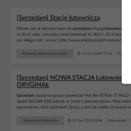
[Sprzedam] Stacje lutowniczą
Witam Jak w temacie mam do
sprzedania
Stację
lutowniczą
. Je
za 50 zł, więc cena jaka mnei interesuje to 30zł + 10 zł koszt wy
jest Allegro bis! :arrow: http://www.elektroda.pl/rtvforum/viewtop
Elementy elektroniczne Bazar
12 Gru 2009 17:56
Odpowie
[Sprzedam] NOWA STACJA Lutownicza
ORYGINAŁ
Sprzedam
stację na gorące powietrze Hot Air ATTEN ST 862D 
Quick 861DW ESD jednak w cenie o połowę tańsza. Mój wybór pa
parametrów. Ilość podróbek Quick, a jest tak wielka że kupno o
Ogłoszenia Elektronika
07 Kwi 2025 08:48
Odpowiedzi: 1