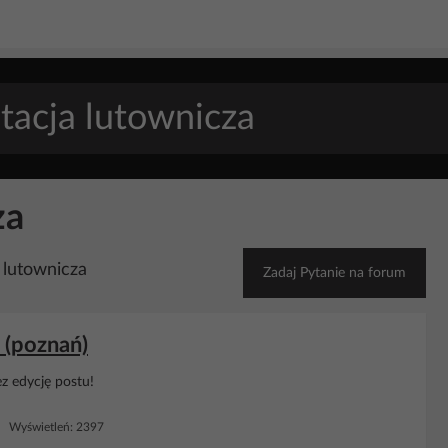
za
 lutownicza
Zadaj Pytanie na forum
 (poznań)
z edycję postu!
 Wyświetleń: 2397