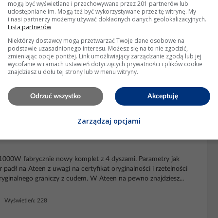
mogą być wyświetlane i przechowywane przez 201 partnerów lub
udostępniane im. Mogą też być wykorzystywane przez tę witrynę. My
i nasi partnerzy możemy używać dokładnych danych geolokalizacyjnych.
Lista partnerów
Niektórzy dostawcy mogą przetwarzać Twoje dane osobowe na
st to najtańsza
podstawie uzasadnionego interesu. Możesz się na to nie zgodzić,
stacja
z regulacją temperatury kupiona na allegro
zmieniając opcje poniżej. Link umożliwiający zarządzanie zgodą lub jej
syłki. Podam link do allegro z aukcją identycznej lutownicy: Tu nie
wycofanie w ramach ustawień dotyczących prywatności i plików cookie
... p....
znajdziesz u dołu tej strony lub w menu witryny.
dzi: 1 Wyświetleń: 1568
Odrzuć wszystko
Akceptuję
Zarządzaj opcjami
 Hot Air ATTEN ST 862D 1000W
1000W fabrycznie nowy komplet z 4 dyszami. Parametry jak
dł na Ateen z uwagi na certyfikat oryginalności i rzetelności
ryginalnego graniczy z cudem. W Ateen na pewno znajdziesz...
 Wyświetleń: 228