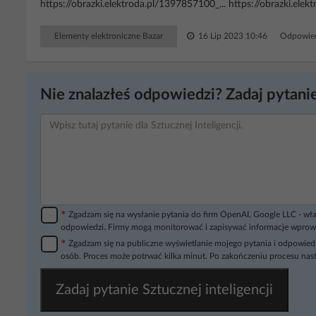
https://obrazki.elektroda.pl/1397857100_... https://obrazki.elek
Elementy elektroniczne Bazar
16 Lip 2023 10:46
Odpowied
Nie znalazłeś odpowiedzi? Zadaj pytanie
*
Zgadzam się na wysłanie pytania do firm OpenAI, Google LLC - wła
odpowiedzi. Firmy mogą monitorować i zapisywać informacje wprow
*
Zgadzam się na publiczne wyświetlanie mojego pytania i odpowiedz
osób. Proces może potrwać kilka minut. Po zakończeniu procesu nast
Zadaj pytanie Sztucznej inteligencji