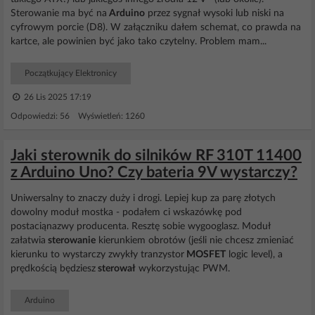
Sterowanie ma być na
Arduino
przez sygnał wysoki lub niski na
cyfrowym porcie (D8). W załączniku dałem schemat, co prawda na
kartce, ale powinien być jako tako czytelny. Problem mam...
Początkujący Elektronicy
26 Lis 2025 17:19
Odpowiedzi: 56 Wyświetleń: 1260
Jaki sterownik do silników RF 310T 11400
z Arduino Uno? Czy bateria 9V wystarczy?
Uniwersalny to znaczy duży i drogi. Lepiej kup za parę złotych
dowolny moduł mostka - podałem ci wskazówkę pod
postaciąnazwy producenta. Resztę sobie wygooglasz. Moduł
załatwia
sterowanie
kierunkiem obrotów (jeśli nie chcesz zmieniać
kierunku to wystarczy zwykły tranzystor
MOSFET
logic level), a
prędkością będziesz
sterował
wykorzystując PWM.
Arduino