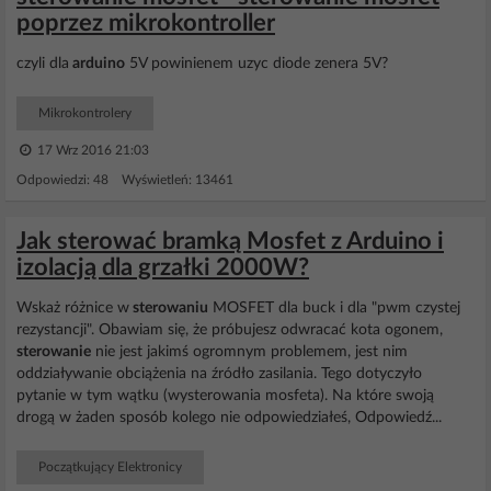
poprzez mikrokontroller
czyli dla
arduino
5V powinienem uzyc diode zenera 5V?
Mikrokontrolery
17 Wrz 2016 21:03
Odpowiedzi: 48 Wyświetleń: 13461
Jak sterować bramką Mosfet z Arduino i
izolacją dla grzałki 2000W?
Wskaż różnice w
sterowaniu
MOSFET dla buck i dla "pwm czystej
rezystancji". Obawiam się, że próbujesz odwracać kota ogonem,
sterowanie
nie jest jakimś ogromnym problemem, jest nim
oddziaływanie obciążenia na źródło zasilania. Tego dotyczyło
pytanie w tym wątku (wysterowania mosfeta). Na które swoją
drogą w żaden sposób kolego nie odpowiedziałeś, Odpowiedź...
Początkujący Elektronicy