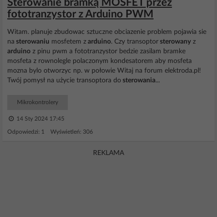
Sterowanie bramką MOSFET przez
fototranzystor z Arduino PWM
Witam. planuje zbudowac sztuczne obciazenie problem pojawia sie
na
sterowaniu
mosfetem z
arduino
. Czy transoptor
sterowany
z
arduino
z pinu pwm a fototranzystor bedzie zasilam bramke
mosfeta z rownolegle polaczonym kondesatorem aby mosfeta
mozna bylo otworzyc np. w połowie Witaj na forum elektroda.pl!
Twój pomysł na użycie transoptora do
sterowania
...
Mikrokontrolery
14 Sty 2024 17:45
Odpowiedzi: 1 Wyświetleń: 306
REKLAMA