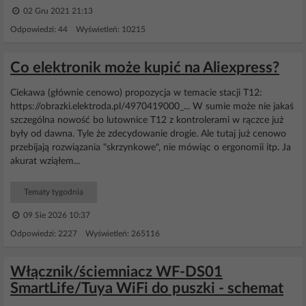
02 Gru 2021 21:13
Odpowiedzi: 44 Wyświetleń: 10215
Co elektronik może kupić na Aliexpress?
Ciekawa (głównie cenowo) propozycja w temacie stacji T12:
https://obrazki.elektroda.pl/4970419000_... W sumie może nie jakaś
szczególna nowość bo lutownice T12 z kontrolerami w rączce już
były od dawna. Tyle że zdecydowanie drogie. Ale tutaj już cenowo
przebijają rozwiązania "skrzynkowe", nie mówiąc o ergonomii itp. Ja
akurat wziąłem...
Tematy tygodnia
09 Sie 2026 10:37
Odpowiedzi: 2227 Wyświetleń: 265116
Włącznik/ściemniacz WF-DS01
SmartLife/Tuya WiFi do puszki - schemat