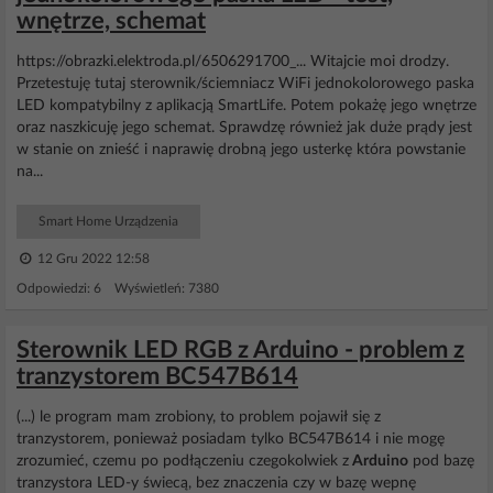
wnętrze, schemat
https://obrazki.elektroda.pl/6506291700_... Witajcie moi drodzy.
Przetestuję tutaj sterownik/ściemniacz WiFi jednokolorowego paska
LED kompatybilny z aplikacją SmartLife. Potem pokażę jego wnętrze
oraz naszkicuję jego schemat. Sprawdzę również jak duże prądy jest
w stanie on znieść i naprawię drobną jego usterkę która powstanie
na...
Smart Home Urządzenia
12 Gru 2022 12:58
Odpowiedzi: 6 Wyświetleń: 7380
Sterownik LED RGB z Arduino - problem z
tranzystorem BC547B614
(...) le program mam zrobiony, to problem pojawił się z
tranzystorem, ponieważ posiadam tylko BC547B614 i nie mogę
zrozumieć, czemu po podłączeniu czegokolwiek z
Arduino
pod bazę
tranzystora LED-y świecą, bez znaczenia czy w bazę wepnę