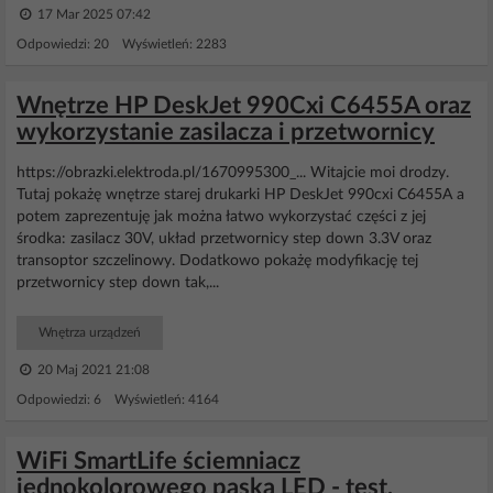
17 Mar 2025 07:42
Odpowiedzi: 20 Wyświetleń: 2283
Wnętrze HP DeskJet 990Cxi C6455A oraz
wykorzystanie zasilacza i przetwornicy
https://obrazki.elektroda.pl/1670995300_... Witajcie moi drodzy.
Tutaj pokażę wnętrze starej drukarki HP DeskJet 990cxi C6455A a
potem zaprezentuję jak można łatwo wykorzystać części z jej
środka: zasilacz 30V, układ przetwornicy step down 3.3V oraz
transoptor szczelinowy. Dodatkowo pokażę modyfikację tej
przetwornicy step down tak,...
Wnętrza urządzeń
20 Maj 2021 21:08
Odpowiedzi: 6 Wyświetleń: 4164
WiFi SmartLife ściemniacz
jednokolorowego paska LED - test,