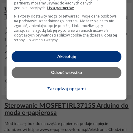
partnerzy możemy używać dokładnych danych
geolokalizacyjnych.
Lista partnerów
Wnętrze zegara/termometru/higrometru
Niektórzy dostawcy mogą przetwarzać Twoje dane osobowe
TH06 i inżynieria wsteczna jego protokołu
na podstawie uzasadnionego interesu. Możesz się na to nie
zgodzić, zmieniając opcje poniżej. Link umożliwiający
https://obrazki.elektroda.pl/2059871200_... Witajcie moi drodzy.
zarządzanie zgodą lub jej wycofanie w ramach ustawień
Zapraszam na krótki test i teardown zegara/termometru/higrometru
dotyczących prywatności i plików cookie znajdziesz u dołu tej
strony lub w menu witryny.
Tuya TH06 LCD zasilanego z USB. Przedstawię tu krótko jego
parowanie z telefonem, funkcjonalność aplikacji mobilnej, jego
wnętrze oraz części z których jest złożony, a na koniec opiszę
Akceptuję
proces inżynierii...
Smart Home Urządzenia
Odrzuć wszystko
06 Kwi 2026 13:56
Zarządzaj opcjami
Odpowiedzi: 41 Wyświetleń: 24465
Sterowanie MOSFET IRL3715S Arduino do
moda e-papierosa
Mod inaczej box dolna część e papierosa podaje napięcie
atomizerowi http://www.e-papierosy-forum.pl/elektron... Chodzi mi