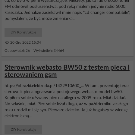
cd, co było w pełni wystarczające. Niestety, jak to radio 6000, tuner
FM odmówił posłuszeństwa, pod ręką miałem jedynie radio 5000,
kaseciaka. Jednakże zaciekawił mnie napis "cd changer compatibile",
pomyślałem, że być może zmieniarka...
DIY Konstrukcje
20 Gru 2022 15:34
Odpowiedzi: 26 Wyświetleń: 34464
Sterownik webasto BW50 z testem pieca i
sterowaniem gsm
https://obrazki.elektroda.pl/1422910600_... Witam, prezentuję teraz
sterownik pieca ogrzewania postojowego webasto model bw50.
Kupiłem sobie używany piec na allegro w 2009 roku. Miał działać.
No właśnie, miał. Piec sobie leżał długo, aż w październiku zeszłego
roku urodził mi się syn. Pierwsze dziecko. Ja już bogatszy w wiedzę
elektroniczną...
DIY Konstrukcje