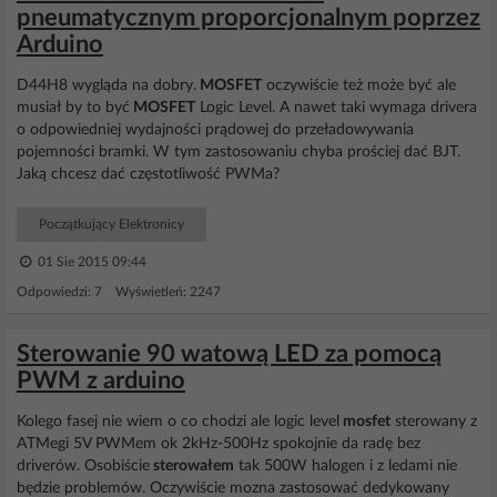
pneumatycznym proporcjonalnym poprzez
Arduino
D44H8 wygląda na dobry.
MOSFET
oczywiście też może być ale
musiał by to być
MOSFET
Logic Level. A nawet taki wymaga drivera
o odpowiedniej wydajności prądowej do przeładowywania
pojemności bramki. W tym zastosowaniu chyba prościej dać BJT.
Jaką chcesz dać częstotliwość PWMa?
Początkujący Elektronicy
01 Sie 2015 09:44
Odpowiedzi: 7 Wyświetleń: 2247
Sterowanie 90 watową LED za pomocą
PWM z arduino
Kolego fasej nie wiem o co chodzi ale logic level
mosfet
sterowany z
ATMegi 5V PWMem ok 2kHz-500Hz spokojnie da radę bez
driverów. Osobiście
sterowałem
tak 500W halogen i z ledami nie
będzie problemów. Oczywiście mozna zastosować dedykowany