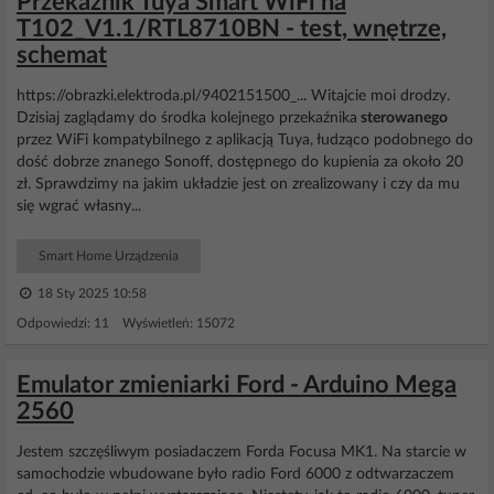
Przekaźnik Tuya Smart WiFi na
T102_V1.1/RTL8710BN - test, wnętrze,
schemat
https://obrazki.elektroda.pl/9402151500_... Witajcie moi drodzy.
Dzisiaj zaglądamy do środka kolejnego przekaźnika
sterowanego
przez WiFi kompatybilnego z aplikacją Tuya, łudząco podobnego do
dość dobrze znanego Sonoff, dostępnego do kupienia za około 20
zł. Sprawdzimy na jakim układzie jest on zrealizowany i czy da mu
się wgrać własny...
Smart Home Urządzenia
18 Sty 2025 10:58
Odpowiedzi: 11 Wyświetleń: 15072
Emulator zmieniarki Ford - Arduino Mega
2560
Jestem szczęśliwym posiadaczem Forda Focusa MK1. Na starcie w
samochodzie wbudowane było radio Ford 6000 z odtwarzaczem