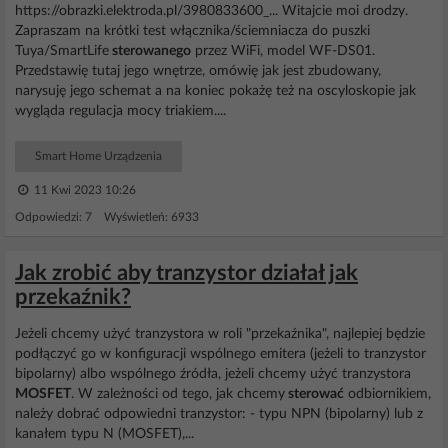
https://obrazki.elektroda.pl/3980833600_... Witajcie moi drodzy.
Zapraszam na krótki test włącznika/ściemniacza do puszki
Tuya/SmartLife
sterowanego
przez WiFi, model WF-DS01.
Przedstawię tutaj jego wnętrze, omówię jak jest zbudowany,
narysuję jego schemat a na koniec pokażę też na oscyloskopie jak
wygląda regulacja mocy triakiem....
Smart Home Urządzenia
11 Kwi 2023 10:26
Odpowiedzi: 7 Wyświetleń: 6933
Jak zrobić aby tranzystor działał jak
przekaźnik?
Jeżeli chcemy użyć tranzystora w roli "przekaźnika", najlepiej będzie
podłączyć go w konfiguracji wspólnego emitera (jeżeli to tranzystor
bipolarny) albo wspólnego źródła, jeżeli chcemy użyć tranzystora
MOSFET
. W zależności od tego, jak chcemy
sterować
odbiornikiem,
należy dobrać odpowiedni tranzystor: - typu NPN (bipolarny) lub z
kanałem typu N (MOSFET),...