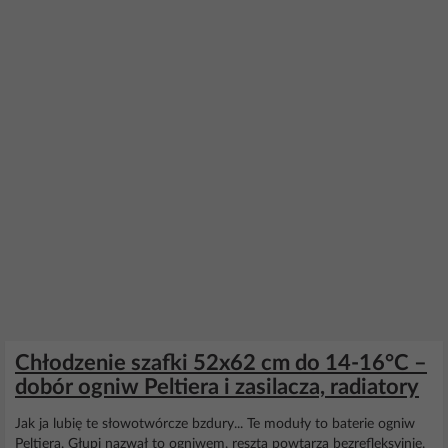
Chłodzenie szafki 52x62 cm do 14-16°C –
dobór ogniw Peltiera i zasilacza, radiatory
Jak ja lubię te słowotwórcze bzdury... Te moduły to baterie ogniw
Peltiera. Głupi nazwał to ogniwem, reszta powtarza bezrefleksyjnie.