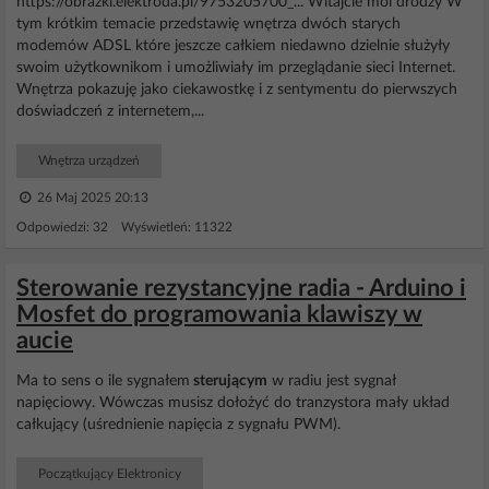
https://obrazki.elektroda.pl/9753205700_... Witajcie moi drodzy W
tym krótkim temacie przedstawię wnętrza dwóch starych
modemów ADSL które jeszcze całkiem niedawno dzielnie służyły
swoim użytkownikom i umożliwiały im przeglądanie sieci Internet.
Wnętrza pokazuję jako ciekawostkę i z sentymentu do pierwszych
doświadczeń z internetem,...
Wnętrza urządzeń
26 Maj 2025 20:13
Odpowiedzi: 32 Wyświetleń: 11322
Sterowanie rezystancyjne radia - Arduino i
Mosfet do programowania klawiszy w
aucie
Ma to sens o ile sygnałem
sterującym
w radiu jest sygnał
napięciowy. Wówczas musisz dołożyć do tranzystora mały układ
całkujący (uśrednienie napięcia z sygnału PWM).
Początkujący Elektronicy