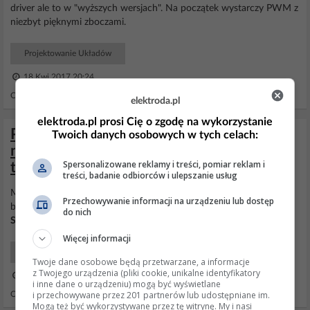
driver ale to w "wyższych wersjach". Na początek wystarczy PWM z
niezbyt pięknymi zboczami.
Projektowanie Układów
18 Kwi 2017 20:24
Odpowiedzi: 15 Wyświetleń: 15123
elektroda.pl
elektroda.pl prosi Cię o zgodę na wykorzystanie
Przeróbka ściemniacza 230V na Arduino
Twoich danych osobowych w tych celach:
na Trailing Edge - tranzystor zamiast
Spersonalizowane reklamy i treści, pomiar reklam i
triaka?
treści, badanie odbiorców i ulepszanie usług
Możesz zastosować tranzystory
MOSFET
lub IGBT w połączeniu
Przechowywanie informacji na urządzeniu lub dostęp
back-to-back: http://www.irf.com/technical-info/design...
do nich
Sterowanie
bramkami jest nieco utrudnione.
Więcej informacji
Projektowanie Układów
Twoje dane osobowe będą przetwarzane, a informacje
z Twojego urządzenia (pliki cookie, unikalne identyfikatory
11 Sty 2019 20:36
i inne dane o urządzeniu) mogą być wyświetlane
i przechowywane przez 201 partnerów lub udostępniane im.
Odpowiedzi: 36 Wyświetleń: 2313
Mogą też być wykorzystywane przez tę witrynę. My i nasi