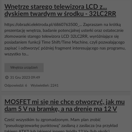
Wnętrze starego telewizora LCD z...
dyskiem twardym w środku - 32LC2RR
https://obrazki.elektroda.pl/6860763500_... Zapraszam na krótką
prezentację wnętrza, badanie potencjalnej usterki oraz ostatecznie
złomowanie starego telewizora LCD 32LC2RR, wyróżniające się
posiadaniem funkcji Time Shift/Time Machine, czyli pozwalającego
zapisać i odtworzyć później fragment interesującego nas programu,
wszystko to...
Wnętrza urządzeń
31 Gru 2023 09:49
Odpowiedzi: 6 Wyświetleń: 2241
MOSFET mi się nie chce otworzyć, jak mu
dam 5 V na bramkę, a na drenie ma 12 V
Cześć wszystkim tu zgromadzonym. Mam plan zrobić
"pseudozgrzewarkę punktową" zasilaną z zasilacza (na przykład
takiego ATX?) lub jakiegoś innego źródła 12 V= (lub okolic).