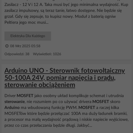
Zasilacz - 12 V i 12 A. Taka musi być jego minimalna wydajność. Kup
zasilacz impulsowy, są teraz tanie, łatwo dostępne. Nie będzie się
grzał. Gdy się zepsuje, to kupisz nowy. Moduł z baterią ogniw
Peltiera jego moc musi...
Elektryka Dla Każdego
08 Wrz 2025 05:58
Odpowiedzi: 38 Wyświetleń: 1026
Arduino UNO - Sterownik fotowoltaiczny
50-100A 24V, pomiar napięcia i prądu,
sterowanie obciążeniem
Driver
MOSFET
jako osobny układ komplikuje schemat i utrudnia
sterowanie
, nie rozumiem po co używać drivera
MOSFET
skoro
Arduino
ma wbudowaną funkcję PWM.
MOSFET
a raczej kilka
MOSFETów które będzie przełączać 100A ma duży ładunek bramki,
a procesor ma małą wydajność prądową i niskie napiecie wyjściowe,
przez co czas przełaczania będzie długi. Jakbyć...