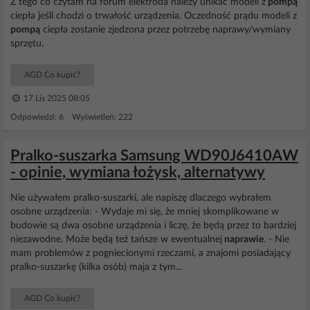
Z tego co czytam na forum elektroda należy unikać modeli z
pompą
ciepła jeśli chodzi o trwałość urządzenia. Oczedność prądu modeli z
pompą
ciepła zostanie zjedzona przez potrzebę naprawy/wymiany
sprzętu.
AGD Co kupić?
17 Lis 2025 08:05
Odpowiedzi: 6 Wyświetleń: 222
Pralko-suszarka Samsung WD90J6410AW
- opinie, wymiana łożysk, alternatywy
Nie używałem pralko-suszarki, ale napiszę dlaczego wybrałem
osobne urządzenia: - Wydaje mi się, że mniej skomplikowane w
budowie są dwa osobne urządzenia i liczę, że będą przez to bardziej
niezawodne. Może będą też tańsze w ewentualnej
naprawie
. - Nie
mam problemów z pogniecionymi rzeczami, a znajomi posiadający
pralko-suszarkę (kilka osób) maja z tym...
AGD Co kupić?