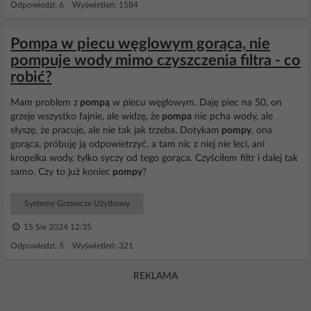
Odpowiedzi: 6 Wyświetleń: 1584
Pompa w piecu węglowym gorąca, nie
pompuje wody mimo czyszczenia filtra - co
robić?
Mam problem z
pompą
w piecu węglowym. Daję piec na 50, on
grzeje wszystko fajnie, ale widzę, że
pompa
nie pcha wody, ale
słyszę, że pracuje, ale nie tak jak trzeba. Dotykam
pompy
, ona
gorąca, próbuję ją odpowietrzyć, a tam nic z niej nie leci, ani
kropelka wody, tylko syczy od tego gorąca. Czyściłem filtr i dalej tak
samo. Czy to już koniec
pompy
?
Systemy Grzewcze Użytkowy
15 Sie 2024 12:35
Odpowiedzi: 5 Wyświetleń: 321
REKLAMA