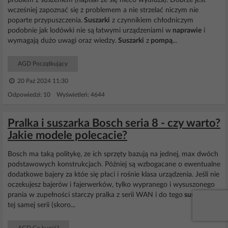
problem z suszeniem (napisał że się nieco wydłuża). Dobrze jest
wcześniej zapoznać się z problemem a nie strzelać niczym nie
poparte przypuszczenia.
Suszarki
z czynnikiem chłodniczym
podobnie jak lodówki nie są łatwymi urządzeniami w
naprawie
i
wymagają dużo uwagi oraz wiedzy.
Suszarki
z
pompą
...
AGD Początkujący
20 Paź 2024 11:30
Odpowiedzi: 10 Wyświetleń: 4644
Pralka i suszarka Bosch seria 8 - czy warto?
Jakie modele polecacie?
Bosch ma taką politykę, ze ich sprzęty bazują na jednej, max dwóch
podstawowych konstrukcjach. Później są wzbogacane o ewentualne
dodatkowe bajery za któe się płaci i rośnie klasa urządzenia. Jeśli nie
oczekujesz bajerów i fajerwerków, tylko wypranego i wysuszonego
prania w zupełności starczy pralka z serii WAN i do tego
suszarka
z
tej samej serii (skoro...