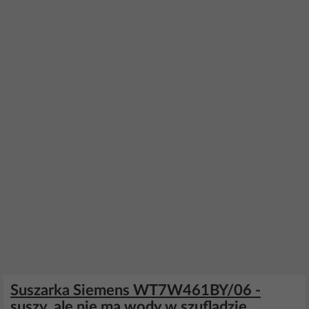
Suszarka Siemens WT7W461BY/06 -
suszy, ale nie ma wody w szufladzie