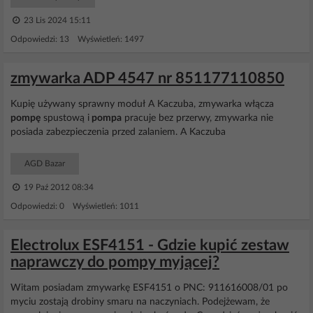
23 Lis 2024 15:11
Odpowiedzi: 13 Wyświetleń: 1497
zmywarka ADP 4547 nr 851177110850
Kupię używany sprawny moduł A Kaczuba, zmywarka włącza
pompę
spustową i
pompa
pracuje bez przerwy, zmywarka nie
posiada zabezpieczenia przed zalaniem. A Kaczuba
AGD Bazar
19 Paź 2012 08:34
Odpowiedzi: 0 Wyświetleń: 1011
Electrolux ESF4151 - Gdzie kupić zestaw
naprawczy do pompy myjącej?
Witam posiadam zmywarkę ESF4151 o PNC: 911616008/01 po
myciu zostają drobiny smaru na naczyniach. Podejżewam, że