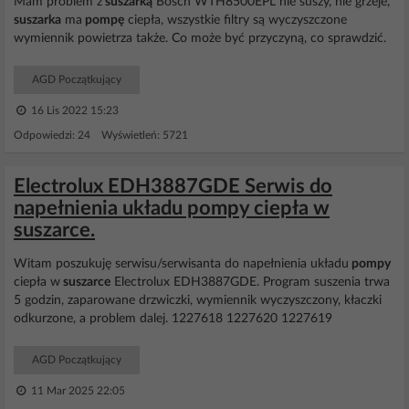
Mam problem z
suszarką
Bosch WTH8500EPL nie suszy, nie grzeje,
suszarka
ma
pompę
ciepła, wszystkie filtry są wyczyszczone
wymiennik powietrza także. Co może być przyczyną, co sprawdzić.
AGD Początkujący
16 Lis 2022 15:23
Odpowiedzi: 24 Wyświetleń: 5721
Electrolux EDH3887GDE Serwis do
napełnienia układu pompy ciepła w
suszarce.
Witam poszukuję serwisu/serwisanta do napełnienia układu
pompy
ciepła w
suszarce
Electrolux EDH3887GDE. Program suszenia trwa
5 godzin, zaparowane drzwiczki, wymiennik wyczyszczony, kłaczki
odkurzone, a problem dalej. 1227618 1227620 1227619
AGD Początkujący
11 Mar 2025 22:05