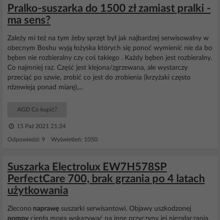
Pralko-suszarka do 1500 zł zamiast pralki -
ma sens?
Zależy mi też na tym żeby sprzęt był jak najbardzej serwisowalny w
obecnym Boshu wyją łożyska których się ponoć wymienić nie da bo
bęben nie rozbieralny czy coś takiego . Każdy bęben jest rozbieralny.
Co najmniej raz. Część jest klejona/zgrzewana, ale wystarczy
przeciąć po szwie, zrobić co jest do zrobienia (krzyżaki często
rdzewieją ponad miarę),...
AGD Co kupić?
15 Paź 2021 21:24
Odpowiedzi: 9 Wyświetleń: 1050
Suszarka Electrolux EW7H578SP
PerfectCare 700, brak grzania po 4 latach
użytkowania
Zlecono
naprawę
suszarki serwisantowi. Objawy uszkodzonej
pompy
ciepła mogą wskazywać na inne przyczyny jej niezałączania.