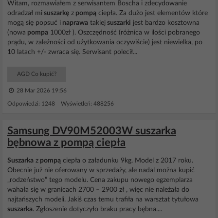
Witam, rozmawiałem z serwisantem Boscha i zdecydowanie
odradzał mi
suszarkę
z
pompą
ciepła. Za dużo jest elementów które
mogą się popsuć i
naprawa
takiej
suszarki
jest bardzo kosztowna
(nowa
pompa
1000zł ). Oszczędność (różnica w ilości pobranego
prądu, w zależności od użytkowania oczywiście) jest niewielka, po
10 latach +/- zwraca się. Serwisant polecił...
AGD Co kupić?
28 Mar 2026 19:56
Odpowiedzi: 1248 Wyświetleń: 488256
Samsung DV90M52003W suszarka
bębnowa z pompą ciepła
Suszarka
z
pompą
ciepła o załadunku 9kg. Model z 2017 roku.
Obecnie już nie oferowany w sprzedaży, ale nadal można kupić
„rodzeństwo” tego modelu. Cena zakupu nowego egzemplarza
wahała się w granicach 2700 – 2900 zł , więc nie należała do
najtańszych modeli. Jakiś czas temu trafiła na warsztat tytułowa
suszarka
. Zgłoszenie dotyczyło braku pracy bębna....