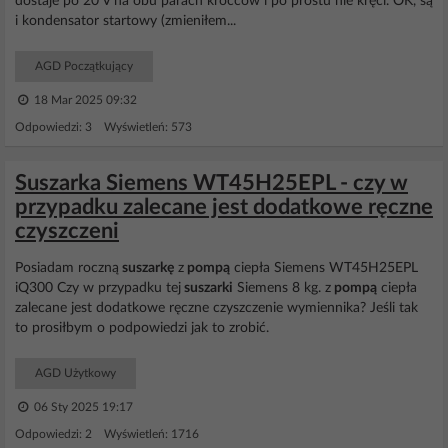
dostaje po 20 V na obu parach króćców i po prostu nie kręci. OK, są
i kondensator startowy (zmieniłem...
AGD Początkujący
18 Mar 2025 09:32
Odpowiedzi: 3 Wyświetleń: 573
Suszarka Siemens WT45H25EPL - czy w
przypadku zalecane jest dodatkowe ręczne
czyszczeni
Posiadam roczną
suszarkę
z
pompą
ciepła Siemens WT45H25EPL
iQ300 Czy w przypadku tej
suszarki
Siemens 8 kg. z
pompą
ciepła
zalecane jest dodatkowe ręczne czyszczenie wymiennika? Jeśli tak
to prosiłbym o podpowiedzi jak to zrobić.
AGD Użytkowy
06 Sty 2025 19:17
Odpowiedzi: 2 Wyświetleń: 1716