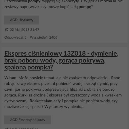
uszczelnienia
pompy
myjącej się skończyły. Czy gdzieś można kupić
zestawy naprawcze, czy muszę kupić całą
pompę
?
AGD Użytkowy
02 Maj 2013 21:47
Odpowiedzi: 5 Wyświetleń: 2406
Ekspres ciśnieniowy 13Z018 - dymienie,
brak poboru wody, gorąca pokrywa,
spalona pompka?
Witam. Może powielę temat, ale nie znalazłam odpowiedzi... Rano
robiąc kawę ekspres przestał pobierać wodę i zaczął dymić, przy
czym górna pokrywa podgrzewająca filiżanki zrobiła się bardzo
gorąca. Rurki są drożne ( ekspres był czyszczony wodą z kwaskiem
cytrynowym). Rozkręcałam cały i pompka nie pobiera wody, czy
możliwe że się spaliła? Wystarczy wymienić,...
AGD Ekspresy do kawy