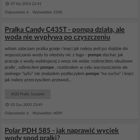
07 Sty 2014 22:41
Odpowiedzi: 6 Wyświetleń: 2100
Pralka Candy C435T - pompa działa, ale
woda nie wypływa po czyszczeniu
witam zalaczam pralka grzeje i kręci jak nalezy jesli juz dojdzie do
wypuszczania wody to niestety nic z tego -
pompe
slychac jak
pracuje a wody wylatujacej z weza nie widac rozkrecilem obudowe
pralki , odkrecilem
pompe
, rozebralem w celu wyczyszczenia ale
zadnego "syfu" nie znalazlem podlaczylem
pompe
"na sucho" i kręci
jak nalezy przeczyscilem przewod...
AGD Pralki, Suszarki
02 Gru 2005 23:49
Odpowiedzi: 6 Wyświetleń: 4009
Polar PDH 585 - jak naprawić wyciek
wody spod pralki?