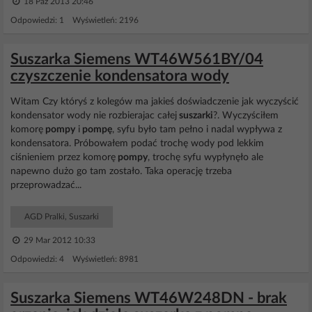
18 Paź 2013 20:46
Odpowiedzi: 1 Wyświetleń: 2196
Suszarka Siemens WT46W561BY/04
czyszczenie kondensatora wody
Witam Czy któryś z kolegów ma jakieś doświadczenie jak wyczyścić
kondensator wody nie rozbierajac całej
suszarki
?. Wyczyściłem
komorę
pompy
i
pompę
, syfu było tam pełno i nadal wypływa z
kondensatora. Próbowałem podać trochę wody pod lekkim
ciśnieniem przez komorę
pompy
, trochę syfu wypłynęło ale
napewno dużo go tam zostało. Taka operację trzeba
przeprowadzać...
AGD Pralki, Suszarki
29 Mar 2012 10:33
Odpowiedzi: 4 Wyświetleń: 8981
Suszarka Siemens WT46W248DN - brak