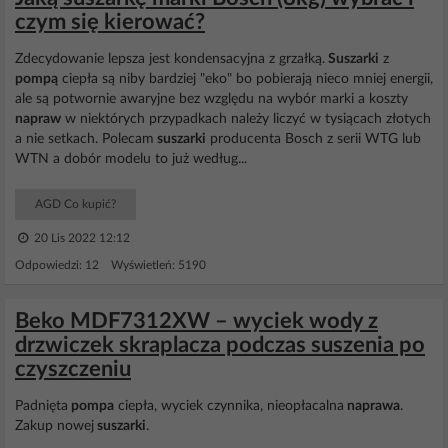
czym się kierować?
Zdecydowanie lepsza jest kondensacyjna z grzałką.
Suszarki
z
pompą
ciepła są niby bardziej "eko" bo pobierają nieco mniej energii,
ale są potwornie awaryjne bez względu na wybór marki a koszty
napraw
w niektórych przypadkach należy liczyć w tysiącach złotych
a nie setkach. Polecam
suszarki
producenta Bosch z serii WTG lub
WTN a dobór modelu to już według...
AGD Co kupić?
20 Lis 2022 12:12
Odpowiedzi: 12 Wyświetleń: 5190
Beko MDF7312XW – wyciek wody z
drzwiczek skraplacza podczas suszenia po
czyszczeniu
Padnięta
pompa
ciepła, wyciek czynnika, nieopłacalna
naprawa
.
Zakup nowej
suszarki
.