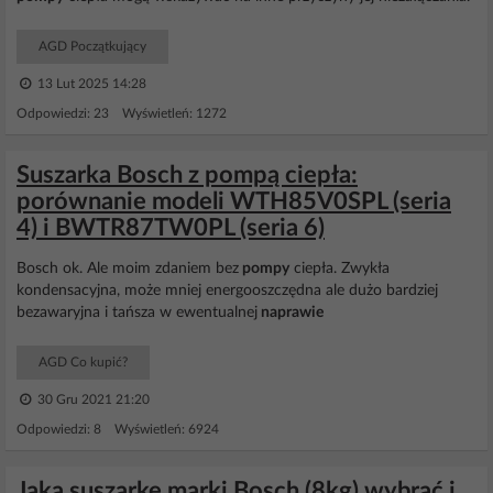
AGD Początkujący
13 Lut 2025 14:28
Odpowiedzi: 23 Wyświetleń: 1272
Suszarka Bosch z pompą ciepła:
porównanie modeli WTH85V0SPL (seria
4) i BWTR87TW0PL (seria 6)
Bosch ok. Ale moim zdaniem bez
pompy
ciepła. Zwykła
kondensacyjna, może mniej energooszczędna ale dużo bardziej
bezawaryjna i tańsza w ewentualnej
naprawie
AGD Co kupić?
30 Gru 2021 21:20
Odpowiedzi: 8 Wyświetleń: 6924
Jaką suszarkę marki Bosch (8kg) wybrać i