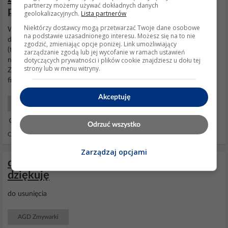
partnerzy możemy używać dokładnych danych
przestała myć
geolokalizacyjnych.
Lista partnerów
Niektórzy dostawcy mogą przetwarzać Twoje dane osobowe
Witam. Jestem tutaj pierwszy raz. Proszę o pomoc. DWS 4704 -
na podstawie uzasadnionego interesu. Możesz się na to nie
długi czas zmywarka głośno chodziła. Teraz przestała myć.
Pompa
zgodzić, zmieniając opcje poniżej. Link umożliwiający
(ta mała) pracuje. Pompuje i wypompowuje wodę. Po
zarządzanie zgodą lub jej wycofanie w ramach ustawień
dotyczących prywatności i plików cookie znajdziesz u dołu tej
napompowaniu wody nie włącza się
pompa
myjąca (ta duża).
strony lub w menu witryny.
Zmywarka tylko cicho "buczy". Wyczyściłem wg podanych postów
filtry w środku, od spodu ten wąż w kształcie U (zdjęcie 01)....
Akceptuję
AGD Początkujący
18 Gru 2014 10:03
Odrzuć wszystko
Odpowiedzi: 8 Wyświetleń: 2559
Zarządzaj opcjami
do usunięcia - proszę usunąć wątek,
dziękuję
do usunięcia
AGD Zmywarki