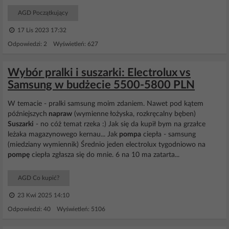
AGD Początkujący
17 Lis 2023 17:32
Odpowiedzi: 2 Wyświetleń: 627
Wybór pralki i suszarki: Electrolux vs
Samsung w budżecie 5500-5800 PLN
W temacie - pralki samsung moim zdaniem. Nawet pod kątem
późniejszych
napraw
(wymienne łożyska, rozkręcalny bęben)
Suszarki
- no cóż temat rzeka :) Jak się da kupił bym na grzałce
leżaka magazynowego kernau... Jak
pompa
ciepła - samsung
(miedziany wymiennik) Średnio jeden electrolux tygodniowo na
pompę
ciepła zgłasza się do mnie. 6 na 10 ma zatarta...
AGD Co kupić?
23 Kwi 2025 14:10
Odpowiedzi: 40 Wyświetleń: 5106