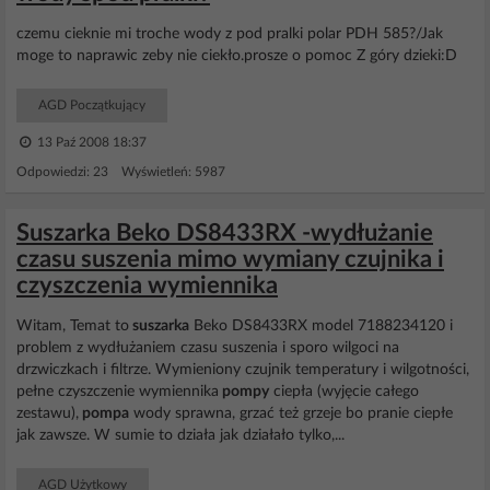
czemu cieknie mi troche wody z pod pralki polar PDH 585?/Jak
moge to naprawic zeby nie ciekło.prosze o pomoc Z góry dzieki:D
AGD Początkujący
13 Paź 2008 18:37
Odpowiedzi: 23 Wyświetleń: 5987
Suszarka Beko DS8433RX -wydłużanie
czasu suszenia mimo wymiany czujnika i
czyszczenia wymiennika
Witam, Temat to
suszarka
Beko DS8433RX model 7188234120 i
problem z wydłużaniem czasu suszenia i sporo wilgoci na
drzwiczkach i filtrze. Wymieniony czujnik temperatury i wilgotności,
pełne czyszczenie wymiennika
pompy
ciepła (wyjęcie całego
zestawu),
pompa
wody sprawna, grzać też grzeje bo pranie ciepłe
jak zawsze. W sumie to działa jak działało tylko,...
AGD Użytkowy