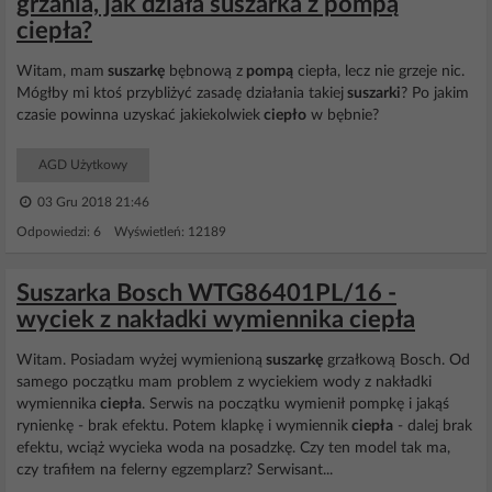
grzania, jak działa suszarka z pompą
ciepła?
Witam, mam
suszarkę
bębnową z
pompą
ciepła, lecz nie grzeje nic.
Mógłby mi ktoś przybliżyć zasadę działania takiej
suszarki
? Po jakim
czasie powinna uzyskać jakiekolwiek
ciepło
w bębnie?
AGD Użytkowy
03 Gru 2018 21:46
Odpowiedzi: 6 Wyświetleń: 12189
Suszarka Bosch WTG86401PL/16 -
wyciek z nakładki wymiennika ciepła
Witam. Posiadam wyżej wymienioną
suszarkę
grzałkową Bosch. Od
samego początku mam problem z wyciekiem wody z nakładki
wymiennika
ciepła
. Serwis na początku wymienił pompkę i jakąś
rynienkę - brak efektu. Potem klapkę i wymiennik
ciepła
- dalej brak
efektu, wciąż wycieka woda na posadzkę. Czy ten model tak ma,
czy trafiłem na felerny egzemplarz? Serwisant...