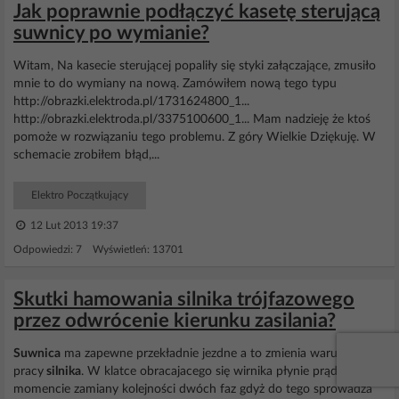
Jak poprawnie podłączyć kasetę sterującą
suwnicy po wymianie?
Witam, Na kasecie sterującej popaliły się styki załączające, zmusiło
mnie to do wymiany na nową. Zamówiłem nową tego typu
http://obrazki.elektroda.pl/1731624800_1...
http://obrazki.elektroda.pl/3375100600_1... Mam nadzieję że ktoś
pomoże w rozwiązaniu tego problemu. Z góry Wielkie Dziękuję. W
schemacie zrobiłem błąd,...
Elektro Początkujący
12 Lut 2013 19:37
Odpowiedzi: 7 Wyświetleń: 13701
Skutki hamowania silnika trójfazowego
przez odwrócenie kierunku zasilania?
Suwnica
ma zapewne przekładnie jezdne a to zmienia warunki
pracy
silnika
. W klatce obracajacego się wirnika płynie prąd. W
momencie zamiany kolejności dwóch faz gdyż do tego sprowadza