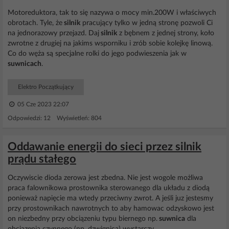
Motoreduktora, tak to się nazywa o mocy min.200W i właściwych
obrotach. Tyle, że
silnik
pracujący tylko w jedną stronę pozwoli Ci
na jednorazowy przejazd. Daj
silnik
z bębnem z jednej strony, koło
zwrotne z drugiej na jakims wsporniku i zrób sobie kolejkę linową.
Co do węża są specjalne rolki do jego podwieszenia jak w
suwnicach
.
Elektro Początkujący
05 Cze 2023 22:07
Odpowiedzi: 12 Wyświetleń: 804
Oddawanie energii do sieci przez silnik
prądu stałego
Oczywiscie dioda zerowa jest zbedna. Nie jest wogole możliwa
praca falownikowa prostownika sterowanego dla układu z diodą
ponieważ napięcie ma wtedy przeciwny zwrot. A jeśli juz jestesmy
przy prostownikach nawrotnych to aby hamowac odzyskowo jest
on niezbedny przy obciązeniu typu biernego np.
suwnica
dla