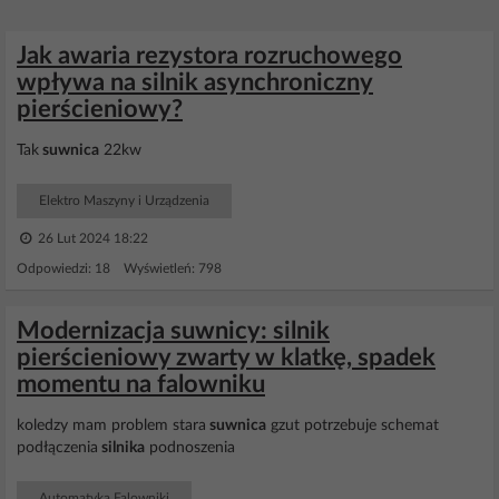
Jak awaria rezystora rozruchowego
wpływa na silnik asynchroniczny
pierścieniowy?
Tak
suwnica
22kw
Elektro Maszyny i Urządzenia
26 Lut 2024 18:22
Odpowiedzi: 18 Wyświetleń: 798
Modernizacja suwnicy: silnik
pierścieniowy zwarty w klatkę, spadek
momentu na falowniku
koledzy mam problem stara
suwnica
gzut potrzebuje schemat
podłączenia
silnika
podnoszenia
Automatyka Falowniki