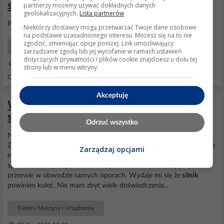
suwnicach?? Sterowane opornikami.
partnerzy możemy używać dokładnych danych
geolokalizacyjnych.
Lista partnerów
Poczytaj o
silnikach
pierścieniowych.
Niektórzy dostawcy mogą przetwarzać Twoje dane osobowe
na podstawie uzasadnionego interesu. Możesz się na to nie
zgodzić, zmieniając opcje poniżej. Link umożliwiający
Elektro Maszyny i Urządzenia
zarządzanie zgodą lub jej wycofanie w ramach ustawień
dotyczących prywatności i plików cookie znajdziesz u dołu tej
12 Cze 2014 21:34
strony lub w menu witryny.
Odpowiedzi: 2 Wyświetleń: 1272
Akceptuję
Wypalanie pierścienia przez szczotkę w
silnikach Zremb - możliwa wina opornicy?
Odrzuć wszystko
Nastawniki sprawdzony styki prądowe na stojąc sprawne.
Zmierzone napięcie na samym przyłączu
silnika
dochodzą wszystkie
Zarządzaj opcjami
e fazy 400v. Styki nastawnika od strony skracanych opór również
sprawdzone. Tylko jak
suwnica
będzie zachowywała się przy
przerwie w obwodzie samych oporach. Wydaje mi się że
silnik
powinien kuleć. Nie mam zbyt wiele doświadczenia...
Elektro Maszyny i Urządzenia