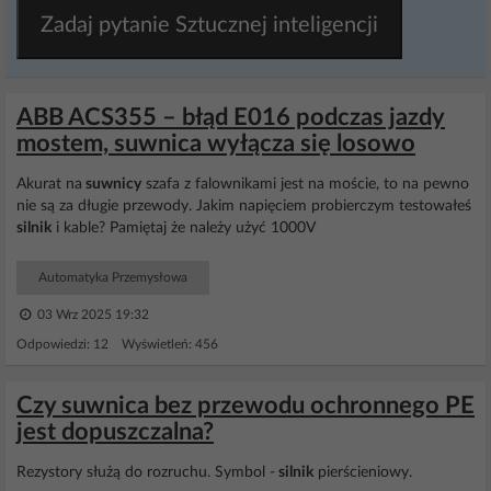
Zadaj pytanie Sztucznej inteligencji
ABB ACS355 – błąd E016 podczas jazdy
mostem, suwnica wyłącza się losowo
Akurat na
suwnicy
szafa z falownikami jest na moście, to na pewno
nie są za długie przewody. Jakim napięciem probierczym testowałeś
silnik
i kable? Pamiętaj że należy użyć 1000V
Automatyka Przemysłowa
03 Wrz 2025 19:32
Odpowiedzi: 12 Wyświetleń: 456
Czy suwnica bez przewodu ochronnego PE
jest dopuszczalna?
Rezystory służą do rozruchu. Symbol -
silnik
pierścieniowy.