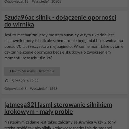
Odpowiedzi: 13 Wyświetleń: 10808
Szuda96ac silnik - dołączenie oporności
do wirnika
Jest to mechanizm jazdy mostem
suwnicy
w tym układzie jest
nastawnik opory i
silnik
ale schematu nie będę miał bo
suwnica
ma
ponad 70 lat i wszystko z niej zagineło. W sumie mam takie pytanie
czy zmniejszenie oporności będzie skutkowało zwiększeniem
momentu rozruchu
silnika
?
Elektro Maszyny i Urządzenia
15 Paź 2014 19:22
Odpowiedzi: 8 Wyświetleń: 1548
[atmega32] [asm] sterowanie silnikiem
krokowym - mały proble
Następnym zadanie jest takie: załóżmy że
suwnica
waży 2 tony,
trzeba zrobić tak aby
silnik
krokowy rozpędzał się do zadanej