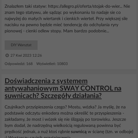
Znalazłem taki statyw: https://allegro.pl/oferta/stojak-do-wier... Nie
znam tego statywu, ale sądząc po wykonaniu to nadaje sie co
najwyżej do małych wiertarek i cienkich wierteł. Przy większej sile
nacisku na pewno będzie mieć tendencję do odchylania ryry
pionowej - cienki odlew stopy. Mam bardzo podobnie...
DIY Warsztat
27 Kwi 2023 12:26
Odpowiedzi: 168 Wyświetleń: 10803
Doświadczenia z systemem
antywahaniowym SWAY CONTROL na
suwnicach? Szczegóły działania?
Czujnikach przyśpieszenia czego? Mostu, wózka? Ja myślę, że na
podstawie odczytu enkodera można określić te przyspieszenia -
zakładamy, że most i wózek się nie ślizgają po torowisku. Jeszcze
bym dodał, że nadrzędną wielkością regulowaną powinna być
prędkość jednak, a nuż ktoś rąbnie
suwnicą
w ścianę (tzn. w odboje)