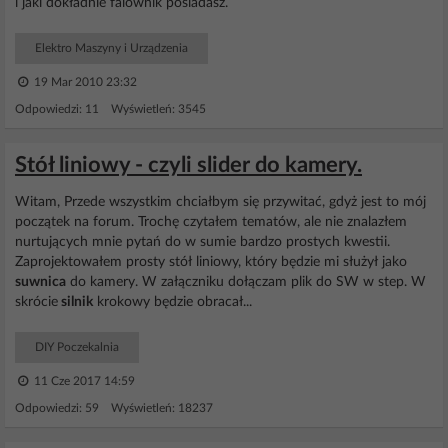
i jaki dokładnie falownik posiadasz.
Elektro Maszyny i Urządzenia
19 Mar 2010 23:32
Odpowiedzi: 11 Wyświetleń: 3545
Stół liniowy - czyli slider do kamery.
Witam, Przede wszystkim chciałbym się przywitać, gdyż jest to mój
początek na forum. Trochę czytałem tematów, ale nie znalazłem
nurtujących mnie pytań do w sumie bardzo prostych kwestii.
Zaprojektowałem prosty stół liniowy, który będzie mi służył jako
suwnica
do kamery. W załączniku dołączam plik do SW w step. W
skrócie
silnik
krokowy będzie obracał...
DIY Poczekalnia
11 Cze 2017 14:59
Odpowiedzi: 59 Wyświetleń: 18237