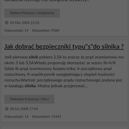
obciazenia czynnego (np. dzwignica) wystarczy...
Elektro Maszyny i Urządzenia
10 Mar 2004 22:35
Odpowiedzi: 19 Wyświetleń: 9584
Jak dobrać bezpieczniki typu"s"do silnika ?
Jeśli pierwszy
silnik
pobiera 2,5A to znaczy że prąd znamionowy ma
około 3 lub 3,5A.Wtedy proponuję skorzystać ze wzoru Ib=Ir/K
Gdzie Ib-prąd znamionowy bezpiecznika, Ir-początkowy prąd
rozruchowy, K-współczynnik uwzględniający stopień trudności
rozruchu.Wartość początkowego prądu rozruchowego podana jest
w katalogu
silnika
. Można jednak przyjmować...
Elektryka Instalacje i Sieci
28 Sie 2008 17:44
Odpowiedzi: 14 Wyświetleń: 15441