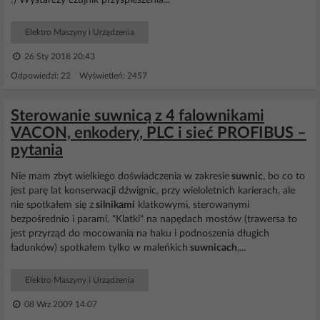
:) Wystarczy czujnik przyśpieszenia...
Elektro Maszyny i Urządzenia
26 Sty 2018 20:43
Odpowiedzi: 22 Wyświetleń: 2457
Sterowanie suwnicą z 4 falownikami
VACON, enkodery, PLC i sieć PROFIBUS –
pytania
Nie mam zbyt wielkiego doświadczenia w zakresie
suwnic
, bo co to
jest parę lat konserwacji dźwignic, przy wieloletnich karierach, ale
nie spotkałem się z
silnikami
klatkowymi, sterowanymi
bezpośrednio i parami. "Klatki" na napędach mostów (trawersa to
jest przyrząd do mocowania na haku i podnoszenia długich
ładunków) spotkałem tylko w maleńkich
suwnicach
,...
Elektro Maszyny i Urządzenia
08 Wrz 2009 14:07