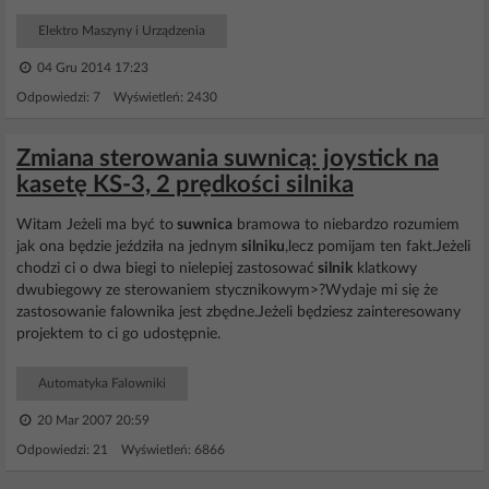
Elektro Maszyny i Urządzenia
04 Gru 2014 17:23
Odpowiedzi: 7 Wyświetleń: 2430
Zmiana sterowania suwnicą: joystick na
kasetę KS-3, 2 prędkości silnika
Witam Jeżeli ma być to
suwnica
bramowa to niebardzo rozumiem
jak ona będzie jeździła na jednym
silniku
,lecz pomijam ten fakt.Jeżeli
chodzi ci o dwa biegi to nielepiej zastosować
silnik
klatkowy
dwubiegowy ze sterowaniem stycznikowym>?Wydaje mi się że
zastosowanie falownika jest zbędne.Jeżeli będziesz zainteresowany
projektem to ci go udostępnie.
Automatyka Falowniki
20 Mar 2007 20:59
Odpowiedzi: 21 Wyświetleń: 6866