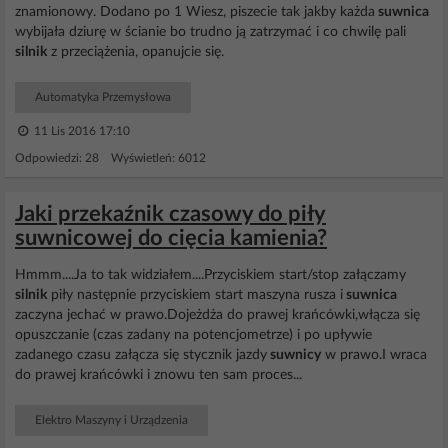
znamionowy. Dodano po 1 Wiesz, piszecie tak jakby każda
suwnica
wybijała dziurę w ścianie bo trudno ją zatrzymać i co chwilę pali
silnik
z przeciążenia, opanujcie się.
Automatyka Przemysłowa
11 Lis 2016 17:10
Odpowiedzi: 28 Wyświetleń: 6012
Jaki przekaźnik czasowy do piły
suwnicowej do cięcia kamienia?
Hmmm....Ja to tak widziałem....Przyciskiem start/stop załączamy
silnik
piły następnie przyciskiem start maszyna rusza i
suwnica
zaczyna jechać w prawo.Dojeżdża do prawej krańcówki,włącza się
opuszczanie (czas zadany na potencjometrze) i po upływie
zadanego czasu załącza się stycznik jazdy
suwnicy
w prawo.I wraca
do prawej krańcówki i znowu ten sam proces...
Elektro Maszyny i Urządzenia