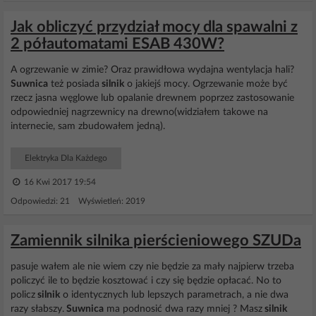
Jak obliczyć przydział mocy dla spawalni z
2 półautomatami ESAB 430W?
A ogrzewanie w zimie? Oraz prawidłowa wydajna wentylacja hali?
Suwnica
też posiada
silnik
o jakiejś mocy. Ogrzewanie może być
rzecz jasna węglowe lub opalanie drewnem poprzez zastosowanie
odpowiedniej nagrzewnicy na drewno(widziałem takowe na
internecie, sam zbudowałem jedną).
Elektryka Dla Każdego
16 Kwi 2017 19:54
Odpowiedzi: 21 Wyświetleń: 2019
Zamiennik silnika pierścieniowego SZUDa
pasuje wałem ale nie wiem czy nie będzie za mały najpierw trzeba
policzyć ile to będzie kosztować i czy się będzie opłacać. No to
policz
silnik
o identycznych lub lepszych parametrach, a nie dwa
razy słabszy.
Suwnica
ma podnosić dwa razy mniej ? Masz
silnik