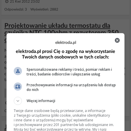
21 Kwi 2012 23:02
Odpowiedzi: 3 Wyświetleń: 2882
Projektowanie układu termostatu dla
czujnika NTC 100ohm z rezystorem 350
ohm
elektroda.pl
Niestety masz rację, jednak aby temu zapobiec należałoby
elektroda.pl prosi Cię o zgodę na wykorzystanie
automatycznie ustawiać próg dolny zależnie od temperatury
Twoich danych osobowych w tych celach:
otoczenia, do tego trzeba było by zabudować dodatkowy czujnik
temperatury który by mierzył temperaturę otoczenia i sygnał z tego
Spersonalizowane reklamy i treści, pomiar reklam i
treści, badanie odbiorców i ulepszanie usług
czujnika odpowiednio wysterować nie wiem czy jest wogle możliwa
taka modyfikacja, nie znam się aż tak Dobrze,...
Przechowywanie informacji na urządzeniu lub dostęp
do nich
Projektowanie Układów
Więcej informacji
28 Lip 2023 12:17
Twoje dane osobowe będą przetwarzane, a informacje
Odpowiedzi: 61 Wyświetleń: 2073
z Twojego urządzenia (pliki cookie, unikalne identyfikatory
i inne dane o urządzeniu) mogą być wyświetlane
i przechowywane przez 201 partnerów lub udostępniane im.
Jakie silniki stosowano w starych
Mogą też być wykorzystywane przez tę witrynę. My i nasi