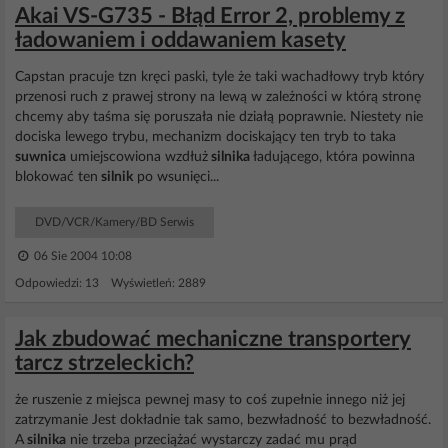
Akai VS-G735 - Błąd Error 2, problemy z
ładowaniem i oddawaniem kasety
Capstan pracuje tzn kręci paski, tyle że taki wachadłowy tryb który
przenosi ruch z prawej strony na lewą w zależności w którą stronę
chcemy aby taśma się poruszała nie działą poprawnie. Niestety nie
dociska lewego trybu, mechanizm dociskający ten tryb to taka
suwnica
umiejscowiona wzdłuż
silnika
ładującego, która powinna
blokować ten
silnik
po wsunięci...
DVD/VCR/Kamery/BD Serwis
06 Sie 2004 10:08
Odpowiedzi: 13 Wyświetleń: 2889
Jak zbudować mechaniczne transportery
tarcz strzeleckich?
że ruszenie z miejsca pewnej masy to coś zupełnie innego niż jej
zatrzymanie Jest dokładnie tak samo, bezwładność to bezwładność.
A
silnika
nie trzeba przeciążać wystarczy zadać mu prąd