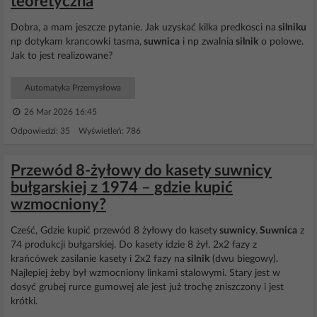
teoretyczna
Dobra, a mam jeszcze pytanie. Jak uzyskać kilka predkosci na
silniku
np dotykam krancowki tasma,
suwnica
i np zwalnia
silnik
o polowe.
Jak to jest realizowane?
Automatyka Przemysłowa
26 Mar 2026 16:45
Odpowiedzi: 35 Wyświetleń: 786
Przewód 8-żyłowy do kasety suwnicy
bułgarskiej z 1974 – gdzie kupić
wzmocniony?
Cześć, Gdzie kupić przewód 8 żyłowy do kasety
suwnicy
.
Suwnica
z
74 produkcji bułgarskiej. Do kasety idzie 8 żył. 2x2 fazy z
krańcówek zasilanie kasety i 2x2 fazy na
silnik
(dwu biegowy).
Najlepiej żeby był wzmocniony linkami stalowymi. Stary jest w
dosyć grubej rurce gumowej ale jest już trochę zniszczony i jest
krótki.