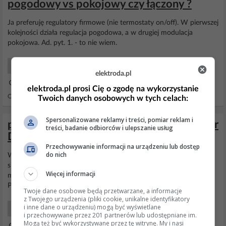
pogodowy vs pokojowy czy łączony ?
Ja preferuję regulatory firmowe (nie termostaty on/off). W pierwszej
kolejności działa regulacja pogodowa, a w drugiej modulacja
pokojowa. Ad. pyt. 1. - to nie wiem.
Systemy Grzewcze Użytkowy
elektroda.pl
28 Paź 2019 22:27
elektroda.pl prosi Cię o zgodę na wykorzystanie
Odpowiedzi: 9 Wyświetleń: 3348
Twoich danych osobowych w tych celach:
Spersonalizowane reklamy i treści, pomiar reklam i
pompa cyrkulacyjna CWU do kotła Saunier
treści, badanie odbiorców i ulepszanie usług
Duval Thelia Condens
Przechowywanie informacji na urządzeniu lub dostęp
do nich
Witam, Najprościej sterować pompę zewnętrznym zegarem ale jak
się upierasz aby była sterowana sterownikiem kotła to dokup
Więcej informacji
moduł 2z7 do niego podłączasz pompę reszta według instrukcji
Pozdro
Twoje dane osobowe będą przetwarzane, a informacje
z Twojego urządzenia (pliki cookie, unikalne identyfikatory
i inne dane o urządzeniu) mogą być wyświetlane
Systemy Grzewcze Serwis
i przechowywane przez 201 partnerów lub udostępniane im.
Mogą też być wykorzystywane przez tę witrynę. My i nasi
04 Lis 2020 12:27