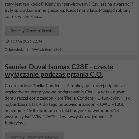
stary jest ten kocioł? Kiedy był serwisowany? Czy jest na gwarancji?
Były sprawdzane inne gniazdka. Kocioł ma 3 lata. Przegląd robiony
co rok w styczniu....
Systemy Grzewcze Serwis
11 Maj 2026 22:04
Odpowiedzi: 9 Wyświetleń: 1509
Saunier Duval Isomax C28E - częste
wyłączanie podczas grzania C.O.
Co do kotłów:
Thelia
Condens - 2-funkcyjny - raczej odpada ze
względów na przepływowe podgrzewanie CWU, a w tak dużym
domu raczej coś z zasobnikiem
Thelia
Condens - 1-funkcyjny - jak
najbardziej na tak + do tego odpowiedni zasobnik CWU ~120L
minimum ~150L optimum na taki budynek nawet model 18
wystarczy IsoTWIN T26CS - tzw. wszystko w jednym - 2-
funkcyjny...
Systemy Grzewcze Użytkowy