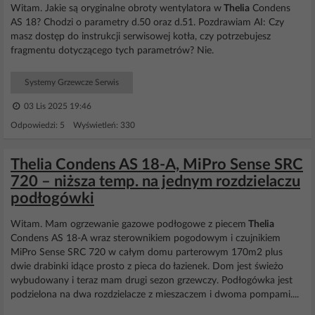
Witam. Jakie są oryginalne obroty wentylatora w
Thelia
Condens
AS 18? Chodzi o parametry d.50 oraz d.51. Pozdrawiam AI: Czy
masz dostęp do instrukcji serwisowej kotła, czy potrzebujesz
fragmentu dotyczącego tych parametrów? Nie.
Systemy Grzewcze Serwis
03 Lis 2025 19:46
Odpowiedzi: 5 Wyświetleń: 330
Thelia Condens AS 18-A, MiPro Sense SRC
720 – niższa temp. na jednym rozdzielaczu
podłogówki
Witam. Mam ogrzewanie gazowe podłogowe z piecem
Thelia
Condens AS 18-A wraz sterownikiem pogodowym i czujnikiem
MiPro Sense SRC 720 w całym domu parterowym 170m2 plus
dwie drabinki idące prosto z pieca do łazienek. Dom jest świeżo
wybudowany i teraz mam drugi sezon grzewczy. Podłogówka jest
podzielona na dwa rozdzielacze z mieszaczem i dwoma pompami....