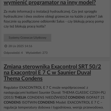
wymienić programator na inny model?
Za mało informacji o instalacji hydraulicznej. Czy jest sprzęgło
hydrauliczne i dwa osobne obiegi grzewcze na każde z pięter? Jak
fizycznie są podłączone odbiorniki Salus - czy blokują pracę pomp
czy też blokują pracę kotła?
Systemy Grzewcze Użytkowy
28 Lis 2025 14:16
Odpowiedzi: 4 Wyświetleń: 273
Zmiana sterownika Exacontrol SRT 50/2
na Exacontrol E 7 C w Saunier Duval
Thema Condens
Regulator EXACONTROL E 7 C może współpracować z
następującymi kotłami Saunier Duval: THEMA CLASSIC C25(H-PL)
(2015)
THELIA
CONDENS NIEDŹWIEDŹ
CONDENS
ISOFAST 21
CONDENS
ISOTWIN
CONDENS
Model: EXACONTROL E 7 C –
regulacja temperatury dobowa i tygodniowa, wersja przewodowa.