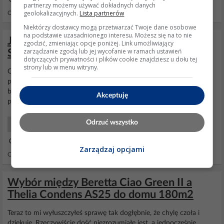
partnerzy możemy używać dokładnych danych
geolokalizacyjnych.
Lista partnerów
Odpowiedzi: 2 Wyświetleń: 2073
Niektórzy dostawcy mogą przetwarzać Twoje dane osobowe
na podstawie uzasadnionego interesu. Możesz się na to nie
Jak naprawić miganie wyświetlacza w
zgodzić, zmieniając opcje poniżej. Link umożliwiający
zarządzanie zgodą lub jej wycofanie w ramach ustawień
Saunier Duval Thelia Condens 25?
dotyczących prywatności i plików cookie znajdziesz u dołu tej
strony lub w menu witryny.
Odłącz całkiem programator, a sam kocioł podłącz np.
przedłużaczem z zupełnie innego gniazda (zabezpieczonego innym
bezpiecznikiem). Oczywiście zachowując fazowość - czyli użyć
Akceptuję
przedłużacza z tzw. "bolcem" czyli z uziemieniem
Odrzuć wszystko
Systemy Grzewcze Serwis
05 Maj 2020 11:31
Zarządzaj opcjami
Odpowiedzi: 8 Wyświetleń: 2793
Wybór między Beretta Ciao Green II a
Thelia Condens AS25 do domu 180m2
Teraz to mi wyłuszczyłeś sprawę tak dogłębnie, że chylę czoła i
dziękuję. Rzeczywiście dość niezrozumiałe jest, a jednocześnie