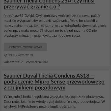
Saunier Thelia Condens 25A: czy musi
przerywać grzanie c.o.?
(at)pchlaw81 Dzięki. Czyli końcowy wniosek, że po c.w.u. palnik
musi się wyłączać, aby ostudzić wężownicę/blok, bo chodził z
maksymalną mocą. tak i to samo jest w jednofunkcyjnym, jak grzeje
bojler np. z maks mocą 75 stopni no to się od razu na CO nie
przełączy, miesza miesza, wystudza i dopiero rusza
Systemy Grzewcze Serwis
23 Sty 2025 22:53
Odpowiedzi: 7 Wyświetleń: 540
Saunier Duval Thelia Condens AS18 –
podłączenie Mipro Sense przewodowego
z czujnikiem pogodowym
W instrukcji kotła i regulatora wszystko jest pokazane obrazkowo.
Dasz radę. Jak nie to wtedy pytaj dokładnie czego potrzebujesz. W
tej chwili MiProbSense można kupić dość tanio.