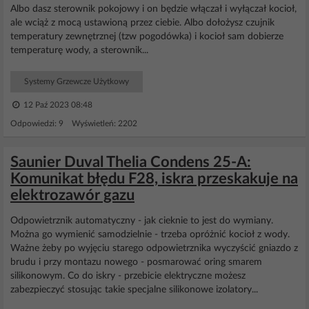
Albo dasz sterownik pokojowy i on będzie włączał i wyłączał kocioł,
ale wciąż z mocą ustawioną przez ciebie. Albo dołożysz czujnik
temperatury zewnętrznej (tzw pogodówka) i kocioł sam dobierze
temperaturę wody, a sterownik...
Systemy Grzewcze Użytkowy
12 Paź 2023 08:48
Odpowiedzi: 9 Wyświetleń: 2202
Saunier Duval Thelia Condens 25-A:
Komunikat błędu F28, iskra przeskakuje na
elektrozawór gazu
Odpowietrznik automatyczny - jak cieknie to jest do wymiany.
Można go wymienić samodzielnie - trzeba opróżnić kocioł z wody.
Ważne żeby po wyjęciu starego odpowietrznika wyczyścić gniazdo z
brudu i przy montazu nowego - posmarować oring smarem
silikonowym. Co do iskry - przebicie elektryczne możesz
zabezpieczyć stosując takie specjalne silikonowe izolatory...