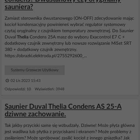
sauniera?
Zamiast sterownika dwustanowego (ON-OFF) zdecydowanie mając
kocioł kondensacyjny powinieneś wybrać regulator systemowy
czytaj oryginalny z czujnikiem temperatury zewnętrznej. Do Saunier
Duval
Thelia
Condens 25A masz do wyboru Exacontrol E7 C +
dodatkowy czujnik zewnętrzny lub nowsze rozwiązanie MiSet SRT
380 + dodatkowy czujnik zewnętrzny.
https://obrazki.elektroda.pl/2755292600_...
Systemy Grzewcze Użytkowy
02 Lis 2023 15:43
Odpowiedzi: 10 Wyświetleń: 3948
Saunier Duval Thelia Condens AS 25-A
dziwne zachowanie.
Tak jakby przyciski same się wzbudzały. Dziwne! Może płyta główna
jest wadliwa lub płytka z przyciskami i ekranem? Może problemy z
zasilaniem? Może spróbować zasilić kocioł z innego gniazdka? Jak