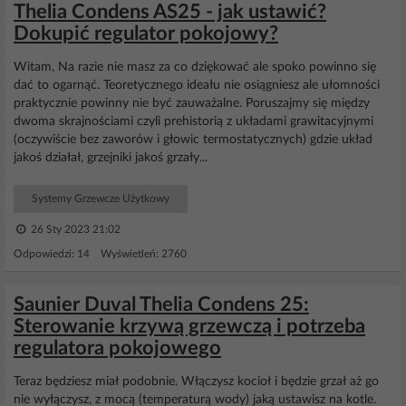
Thelia Condens AS25 - jak ustawić?
Dokupić regulator pokojowy?
Witam, Na razie nie masz za co dziękować ale spoko powinno się
dać to ogarnąć. Teoretycznego ideału nie osiągniesz ale ułomności
praktycznie powinny nie być zauważalne. Poruszajmy się między
dwoma skrajnościami czyli prehistorią z układami grawitacyjnymi
(oczywiście bez zaworów i głowic termostatycznych) gdzie układ
jakoś działał, grzejniki jakoś grzały...
Systemy Grzewcze Użytkowy
26 Sty 2023 21:02
Odpowiedzi: 14 Wyświetleń: 2760
Saunier Duval Thelia Condens 25:
Sterowanie krzywą grzewczą i potrzeba
regulatora pokojowego
Teraz będziesz miał podobnie. Włączysz kocioł i będzie grzał aż go
nie wyłączysz, z mocą (temperaturą wody) jaką ustawisz na kotle.