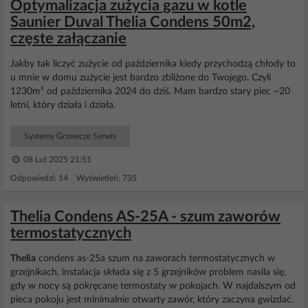
Optymalizacja zużycia gazu w kotle
Saunier Duval Thelia Condens 50m2,
częste załączanie
Jakby tak liczyć zużycie od października kiedy przychodzą chłody to
u mnie w domu zużycie jest bardzo zbliżone do Twojego. Czyli
1230m³ od października 2024 do dziś. Mam bardzo stary piec ~20
letni, który działa i działa.
Systemy Grzewcze Serwis
08 Lut 2025 21:51
Odpowiedzi: 14 Wyświetleń: 735
Thelia Condens AS-25A - szum zaworów
termostatycznych
Thelia
condens as-25a szum na zaworach termostatycznych w
grzejnikach, instalacja składa się z 5 grzejników problem nasila się,
gdy w nocy są pokręcane termostaty w pokojach. W najdalszym od
pieca pokoju jest minimalnie otwarty zawór, który zaczyna gwizdać.