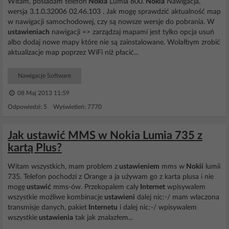
Witam, posiadam telefon
Nokia
Lumia 800.
Nokia
Nawigacja,
wersja 3.1.0.32006 02.46.103 . Jak mogę sprawdzić aktualność map
w nawigacji samochodowej, czy są nowsze wersje do pobrania. W
ustawieniach
nawigacji => zarządzaj mapami jest tylko opcja usuń
albo dodaj nowe mapy które nie są zainstalowane. Wolałbym zrobić
aktualizacje map poprzez WiFi niż płacić...
Nawigacje Software
08 Maj 2013 11:59
Odpowiedzi: 5 Wyświetleń: 7770
Jak ustawić MMS w Nokia Lumia 735 z
kartą Plus?
Witam wszystkich, mam problem z
ustawieniem
mms w
Nokii
lumii
735. Telefon pochodzi z Orange a ja używam go z karta plusa i nie
mogę
ustawić
mms-ów. Przekopalem caly
Internet
wpisywalem
wszystkie możliwe kombinacje
ustawieni
dalej nic:-/ mam wlaczona
transmisje danych, pakiet
Internetu
i dalej nic:-/ wpisywalem
wszystkie
ustawienia
tak jak znalazłem...