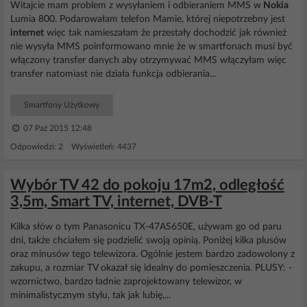
Witajcie mam problem z wysyłaniem i odbieraniem MMS w
Nokia
Lumia 800. Podarowałam telefon Mamie, której niepotrzebny jest
internet
więc tak namieszałam że przestały dochodzić jak również
nie wysyła MMS poinformowano mnie że w smartfonach musi być
włączony transfer danych aby otrzymywać MMS włączyłam więc
transfer natomiast nie działa funkcja odbierania...
Smartfony Użytkowy
07 Paź 2015 12:48
Odpowiedzi: 2 Wyświetleń: 4437
Wybór TV 42 do pokoju 17m2, odległość
3,5m, Smart TV, internet, DVB-T
Kilka słów o tym Panasonicu TX-47AS650E, używam go od paru
dni, także chciałem się podzielić swoją opinią. Poniżej kilka plusów
oraz minusów tego telewizora. Ogólnie jestem bardzo zadowolony z
zakupu, a rozmiar TV okazał się idealny do pomieszczenia. PLUSY: -
wzornictwo, bardzo ładnie zaprojektowany telewizor, w
minimalistycznym stylu, tak jak lubię,...