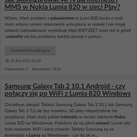
MMS w Nokia Lumia 820 w sieci Play?
Witam, Mam problem z
ustawieniem
w Lumi 820 konta e-mail
mam własny serwer mianowicie wykupiony w nazwie i nie mogę
ustawić/zaktualizować wyskakuje błąd 80072EE7 mam też w gmail
i
ustawiło
się bez problemu bardzo proszę o pomoc.
Smartfony Początkujący
20 Paź 2013 21:58
Odpowiedzi: 3 Wyświetleń: 2526
Samsung Galaxy Tab 2 10.1 Android - czy
połączy się po WiFi z Lumia 820 Windows
Chciałbym zakupić Tableta Samsung Galaxy Tab 2 10.1 lub Samsung
Galaxy Tab 3 7.0 ale bez modemu 3G żeby niepotrzebnie nie
przepłacać. Mam duży pakiet
internetu
w swoim telefonie
Nokia
Lumia 820 na Windowsie. Podobno da się jakoś
ustawić
Lumie aby
była routerem WiFi i teraz pytanie: Tablety Samsung są na
Androidzie a
Lumia
na Windowsie - czy da się w...