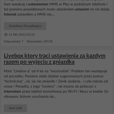
Sam wwalczę z
ustawieniem
MMS w Play w podobnym telefonie i
też pomimo prawidłowych moim zdanieniem
ustawień
mi nie działa.
Internet
ustawiłem a MMS nie....
Smartfony Początkujący
12 Wrz 2013 03:33
Odpowiedzi: 7 Wyświetleń: 29178
Livebox ktory traci ustawienia za kazdym
razem po wyjeciu z gniazdka
Mam "Livebox-a" od 4 lat na "neostradzie". Problem ten wystepuje
od poczatku. Pomimo wielu działan sugerowanych przez pomoc
"techniczną" , nic sie nie zmieniło ! Zanik zasilania , i cała robota od
nowa ! Ponadto, z tego "routera" , nie mozna sie połaczyć z
internetem
przez telefon komórkowy po Wi-Fi ! Klucz w kodzie 16-
stkowym, którym uruchamia sie...
Sieci LAN