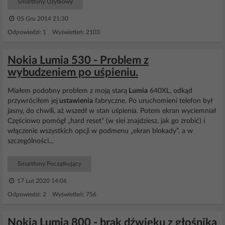
Smartfony Użytkowy
05 Gru 2014 21:30
Odpowiedzi: 1 Wyświetleń: 2103
Nokia Lumia 530 - Problem z
wybudzeniem po uśpieniu.
Miałem podobny problem z moją starą
Lumia
640XL, odkąd
przywróciłem jej
ustawienia
fabryczne. Po uruchomieni telefon był
jasny, do chwili, aż wszedł w stan uśpienia. Potem ekran wyciemniał
Częściowo pomógł „hard reset” (w siei znajdziesz, jak go zrobić) i
włączenie wszystkich opcji w podmenu „ekran blokady”, a w
szczególności...
Smartfony Początkujący
17 Lut 2020 14:06
Odpowiedzi: 2 Wyświetleń: 756
Nokia Lumia 800 - brak dźwięku z głośnika