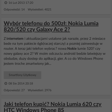
16 Lut 2013 17:20
Odpowiedzi: 14 Wyświetleń: 4021
Wybór telefonu do 500zł: Nokia Lumia
820/520 czy Galaxy Ace 2?
Z
internetem
i aktualizacjami ustalone jak narazie, przez 2 miesiace
bede na tym pakiecie 6gb(raczej starczy) a pozniej zainwestuje w
router. A teraz jaki telefon wybrac? nowa
Nokie
lumie 520? czy
nowy galaxy ace 2? W moim odczuciu android bedzie latwiejszy w
obsludze, duzy dostep do aplikacji, gier. A co do Windows Phone
jestem troche zmartwiony jak...
Smartfony Użytkowy
08 Sie 2014 20:18
Odpowiedzi: 27 Wyświetleń: 2976
Jaki telefon kupić? Nokia Lumia 620 czy
HTC Windows Phone 8S