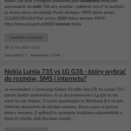
witam, czy ktos z kolegów podpowie jakie
ustawienia
właściwe
wprowadzić do
nokii
520 aby wysyłać i odbierać mms? te wartości
ze strony plusa nie dzialaja Punkt dostępu: MMS Adres proxy:
212.002.096.016 Port proxy: 8080 Adres serwera MMS:
http://mms.plusgsm.pl:8002
internet
działa
Smartfony Użytkowy
21 Gru 2013 13:12
Odpowiedzi: 7 Wyświetleń: 21744
Nokia Lumia 735 vs LG G3S - który wybrać
do rozmów, SMS i internetu?
Ja wymieniłem z Samsunga Galaxy S3 tylko bez LTE na Lumie 735 i
jestem bardzo zadowolony. A co do porównania z Lg g3s to nie
wiem bo nie miałem. Z moich spostrzeżeń to Windows 8.1 na tym
telefonie absolutnie nie obciąża systemu. Ekran super w jasnym
słońcu wyraźny. Z aplikacji to spokojnie znajdziesz odpowiedniki o
które Ci chodzi. Jeśli słuchasz muzyki...