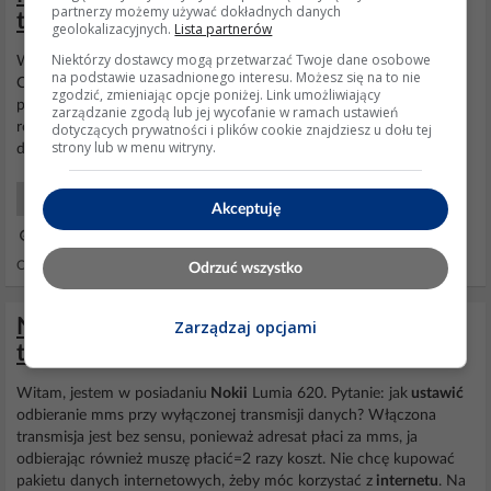
partnerzy możemy używać dokładnych danych
telefonu (po kablu)
geolokalizacyjnych.
Lista partnerów
Niektórzy dostawcy mogą przetwarzać Twoje dane osobowe
Witam. Napotkałem taki problem - nigdzie nie mogę tego znaleźć.
na podstawie uzasadnionego interesu. Możesz się na to nie
Czy za pomocą Lumii 820 można uzyskać
internet
w komputerze
zgodzić, zmieniając opcje poniżej. Link umożliwiający
po kablu USB. Wiem, że można stworzyć sieć wi-fi (Lumia jako
zarządzanie zgodą lub jej wycofanie w ramach ustawień
router wi-fi), ale mam problem w laptopie z kartą bezprzewodową,
dotyczących prywatności i plików cookie znajdziesz u dołu tej
strony lub w menu witryny.
dlatego chcę udostępnić
internet
po kablu. Sprawa jest pilna.
Smartfony Początkujący
Akceptuję
01 Gru 2013 18:13
Odpowiedzi: 5 Wyświetleń: 8508
Odrzuć wszystko
Nokia Lumia 620 - jak odbierać MMS bez
Zarządzaj opcjami
transmisji danych w sieci Plus?
Witam, jestem w posiadaniu
Nokii
Lumia 620. Pytanie: jak
ustawić
odbieranie mms przy wyłączonej transmisji danych? Włączona
transmisja jest bez sensu, ponieważ adresat płaci za mms, ja
odbierając również muszę płacić=2 razy koszt. Nie chcę kupować
pakietu danych internetowych, żeby móc korzystać z
internetu
. Na