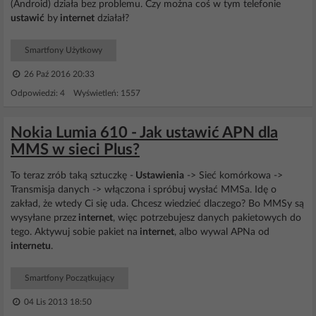
(Android) działa bez problemu. Czy można coś w tym telefonie
ustawić
by
internet
działał?
Smartfony Użytkowy
26 Paź 2016 20:33
Odpowiedzi: 4 Wyświetleń: 1557
Nokia Lumia 610 - Jak ustawić APN dla
MMS w sieci Plus?
To teraz zrób taką sztuczkę -
Ustawienia
-> Sieć komórkowa ->
Transmisja danych -> włączona i spróbuj wysłać MMSa. Idę o
zakład, że wtedy Ci się uda. Chcesz wiedzieć dlaczego? Bo MMSy są
wysyłane przez
internet
, więc potrzebujesz danych pakietowych do
tego. Aktywuj sobie pakiet na
internet
, albo wywal APNa od
internetu
.
Smartfony Początkujący
04 Lis 2013 18:50