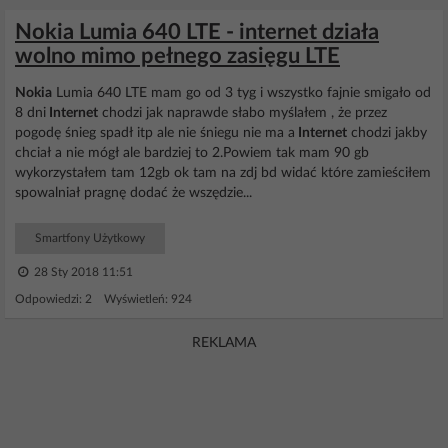
Nokia Lumia 640 LTE - internet działa
wolno mimo pełnego zasięgu LTE
Nokia
Lumia 640 LTE mam go od 3 tyg i wszystko fajnie smigało od
8 dni
Internet
chodzi jak naprawde słabo myślałem , że przez
pogodę śnieg spadł itp ale nie śniegu nie ma a
Internet
chodzi jakby
chciał a nie mógł ale bardziej to 2.Powiem tak mam 90 gb
wykorzystałem tam 12gb ok tam na zdj bd widać które zamieściłem
spowalniał pragnę dodać że wszędzie...
Smartfony Użytkowy
28 Sty 2018 11:51
Odpowiedzi: 2 Wyświetleń: 924
REKLAMA