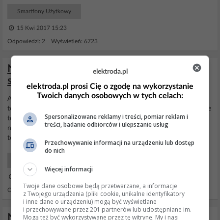
Smartfony Użytkowy
15 Kwi 2017 15:23
Odpowiedzi: 2 Wyświetleń: 6723
Nokia lumia 535 dual sim - Jak
elektroda.pl
skonfigurować mms-a
elektroda.pl prosi Cię o zgodę na wykorzystanie
Twoich danych osobowych w tych celach:
Aby działały mmsy musi być włączona transmisja danych (internet)
to podstawa
Ustawienia
często ustawiają się automatycznie jeśli nie
Spersonalizowane reklamy i treści, pomiar reklam i
to trzeba ręcznie wpisać konfigurację z play. Jak dalej nie działa to
treści, badanie odbiorców i ulepszanie usług
najlepiej zrobić reset do
ustawień
fabrycznych (tracą się dane z
telefonu) i zacząć konfigurację od nowa.
Przechowywanie informacji na urządzeniu lub dostęp
do nich
Smartfony Użytkowy
Więcej informacji
13 Sty 2016 19:11
Twoje dane osobowe będą przetwarzane, a informacje
Odpowiedzi: 5 Wyświetleń: 4026
z Twojego urządzenia (pliki cookie, unikalne identyfikatory
i inne dane o urządzeniu) mogą być wyświetlane
i przechowywane przez 201 partnerów lub udostępniane im.
Nokia Lumia - internet w komputerze z
Mogą też być wykorzystywane przez tę witrynę. My i nasi