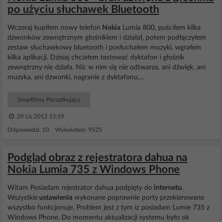
po użyciu słuchawek Bluetooth
Wczoraj kupiłem nowy telefon
Nokia
Lumia 800, puściłem kilka
dzwonków zewnętrznym głośnikiem i działał, potem podłączyłem
zestaw słuchawkowy bluetooth i posłuchałem muzyki, wgrałem
kilka aplikacji. Dzisiaj chciałem testować dyktafon i głośnik
zewnętrzny nie działa. Nic w nim się nie odtwarza, ani dźwięk, ani
muzyka, ani dzwonki, nagranie z dyktafonu,...
Smartfony Początkujący
29 Lis 2012 15:59
Odpowiedzi: 10 Wyświetleń: 9525
Podgląd obraz z rejestratora dahua na
Nokia Lumia 735 z Windows Phone
Witam Posiadam rejestrator dahua podpięty do
internetu
.
Wszystkie
ustawienia
wykonane poprawnie porty przekierowane
wszystko funkcjonuje. Problem jest z tym iz posiadam Lumie 735 z
Windows Phone. Do momentu aktualizacji systemu było ok