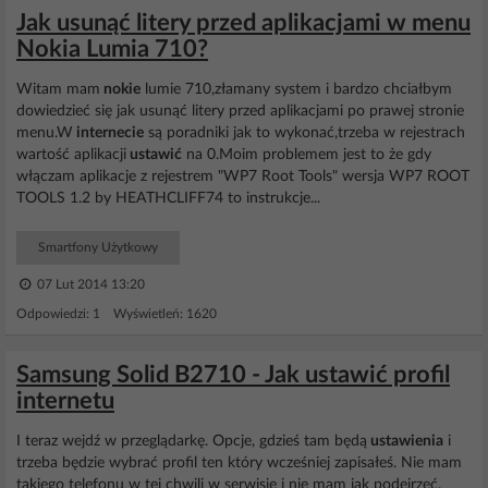
Jak usunąć litery przed aplikacjami w menu
Nokia Lumia 710?
Witam mam
nokie
lumie 710,złamany system i bardzo chciałbym
dowiedzieć się jak usunąć litery przed aplikacjami po prawej stronie
menu.W
internecie
są poradniki jak to wykonać,trzeba w rejestrach
wartość aplikacji
ustawić
na 0.Moim problemem jest to że gdy
włączam aplikacje z rejestrem "WP7 Root Tools" wersja WP7 ROOT
TOOLS 1.2 by HEATHCLIFF74 to instrukcje...
Smartfony Użytkowy
07 Lut 2014 13:20
Odpowiedzi: 1 Wyświetleń: 1620
Samsung Solid B2710 - Jak ustawić profil
internetu
I teraz wejdź w przeglądarkę. Opcje, gdzieś tam będą
ustawienia
i
trzeba będzie wybrać profil ten który wcześniej zapisałeś. Nie mam
takiego telefonu w tej chwili w serwisie i nie mam jak podejrzeć.