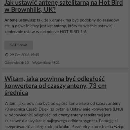
Jak ustawić antenę satelitarną na Hot Bird
w Brownhills, UK?
Antenę
ustawiasz tak, że kierunek ma być podobny do sąsiadów
etc. a najważniejszy jest kąt
anteny
, który to właśnie ustawiaj. I
koniecznie ustaw w dekoderze HOT BIRD 1-6.
SAT Serwis
29 Cze 2008 19:45
Odpowiedzi: 10 Wyświetleń: 4821
Witam, jaka powinna być odległość
konwertera od czaszy anteny, 73 cm
średnica
Witam, jaka powinna być odległość konwertera od czaszy
anteny
73 średnica Cześć! Dzięki za pytanie.
Ustawienie
konwertera (LNB)
w odpowiedniej odległości od czaszy
anteny
satelitarnej jest
kluczowe dla uzyskania najlepszego odbioru sygnału. Pomogę ci
przeprowadzić analizę krok po kroku. Parametry, które trzeba wziąć