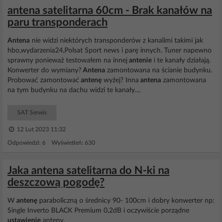
antena satelitarna 60cm - Brak kanałów na
paru transponderach
Antena
nie widzi niektórych transponderów z kanalimi takimi jak
hbo,wydarzenia24,Polsat Sport news i parę innych. Tuner napewno
sprawny ponieważ testowałem na innej
antenie
i te kanały działają.
Konwerter do wymiany?
Antena
zamontowana na ścianie budynku.
Probować zamontować
antenę
wyżej? Inna
antena
zamontowana
na tym budynku na dachu widzi te kanały....
SAT Serwis
12 Lut 2023 11:32
Odpowiedzi: 6 Wyświetleń: 630
Jaka antena satelitarna do N-ki na
deszczową pogodę?
W
antenę
paraboliczną o średnicy 90- 100cm i dobry konwerter np:
Single Inverto BLACK Premium 0,2dB i oczywiście porządne
ustawienie
anteny.