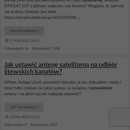
podłączona albo jest jakiś problem w części
satelitarnej
. Gniazdo
RTV/SAT SAT z jednym wyjściem czy dwoma? Wygląda, że sam nic
nie zrobisz. Gniazdo jest takie
https://obrazki.elektroda.pl/6034339500_...
Sieci Początkujący
17 Kwi 2021 18:16
Odpowiedzi: 16 Wyświetleń: 1536
Jak ustawić antenę satelitarną na odbiór
litewskich kanałów?
Witam. Kolega Litwin przywiózł dekoder, ja mu dokupiłem resztę i
teraz tylko czekam na jakąś pomoc w związku z
ustawieniem
anteny i na jakim kanale najlepiej ustawiać?
SAT Początkujący
10 Mar 2010 17:51
Odpowiedzi: 9 Wyświetleń: 5559