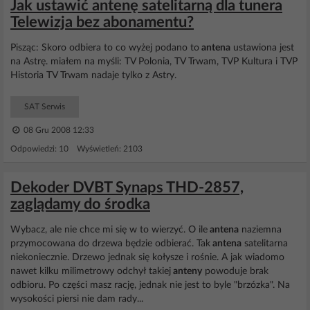
Jak ustawić antenę satelitarną dla tunera
Telewizja bez abonamentu?
Pisząc: Skoro odbiera to co wyżej podano to
antena
ustawiona jest
na Astrę. miałem na myśli: TV Polonia, TV Trwam, TVP Kultura i TVP
Historia TV Trwam nadaje tylko z Astry.
SAT Serwis
08 Gru 2008 12:33
Odpowiedzi: 10 Wyświetleń: 2103
Dekoder DVBT Synaps THD-2857,
zaglądamy do środka
Wybacz, ale nie chce mi się w to wierzyć. O ile
antena
naziemna
przymocowana do drzewa będzie odbierać. Tak
antena
satelitarna
niekoniecznie. Drzewo jednak się kołysze i rośnie. A jak wiadomo
nawet kilku milimetrowy odchył takiej
anteny
powoduje brak
odbioru. Po części masz rację, jednak nie jest to byle "brzózka". Na
wysokości piersi nie dam rady...