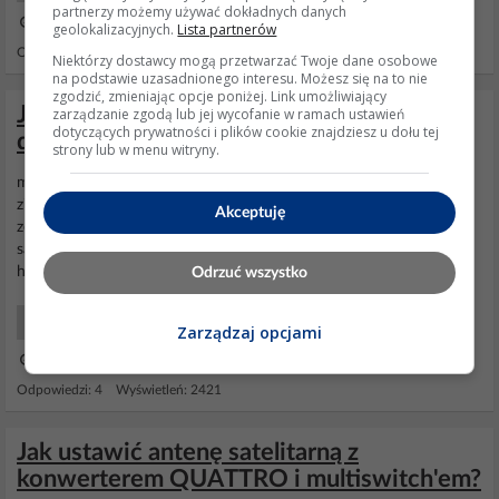
partnerzy możemy używać dokładnych danych
22 Sie 2005 19:02
geolokalizacyjnych.
Lista partnerów
Odpowiedzi: 3 Wyświetleń: 5195
Niektórzy dostawcy mogą przetwarzać Twoje dane osobowe
na podstawie uzasadnionego interesu. Możesz się na to nie
zgodzić, zmieniając opcje poniżej. Link umożliwiający
Jak ustawić antenę satelitarną w Lublinie
zarządzanie zgodą lub jej wycofanie w ramach ustawień
dotyczących prywatności i plików cookie znajdziesz u dołu tej
dla polskich kanałów?
strony lub w menu witryny.
miejsce zamieszkania niema znaczenia przynajmniej po tej stronie
ziemi . Polskie kanały na 13' E sat Hotbird (eutelsat) najlepiej
Akceptuję
zestroic u kolegi przynajmniej jedna stacje i be zproblemu
ustawisz
satke , kierunek południe o ile masz mozliwosc .
http://laki.dvhk.pl/faq/montaz_sat.htm
Odrzuć wszystko
SAT Serwis
Zarządzaj opcjami
22 Lip 2007 22:20
Odpowiedzi: 4 Wyświetleń: 2421
Jak ustawić antenę satelitarną z
konwerterem QUATTRO i multiswitch'em?