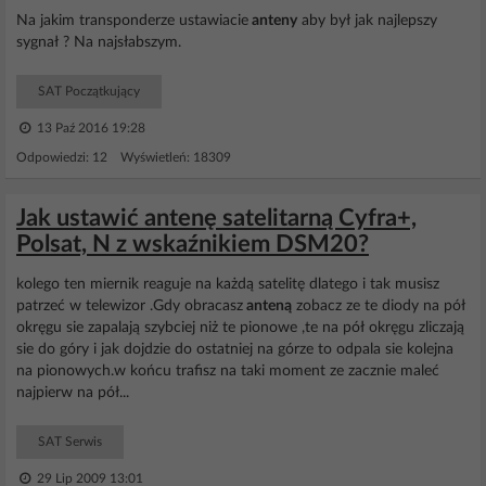
Na jakim transponderze ustawiacie
anteny
aby był jak najlepszy
sygnał ? Na najsłabszym.
SAT Początkujący
13 Paź 2016 19:28
Odpowiedzi: 12 Wyświetleń: 18309
Jak ustawić antenę satelitarną Cyfra+,
Polsat, N z wskaźnikiem DSM20?
kolego ten miernik reaguje na każdą satelitę dlatego i tak musisz
patrzeć w telewizor .Gdy obracasz
anteną
zobacz ze te diody na pół
okręgu sie zapalają szybciej niż te pionowe ,te na pół okręgu zliczają
sie do góry i jak dojdzie do ostatniej na górze to odpala sie kolejna
na pionowych.w końcu trafisz na taki moment ze zacznie maleć
najpierw na pół...
SAT Serwis
29 Lip 2009 13:01