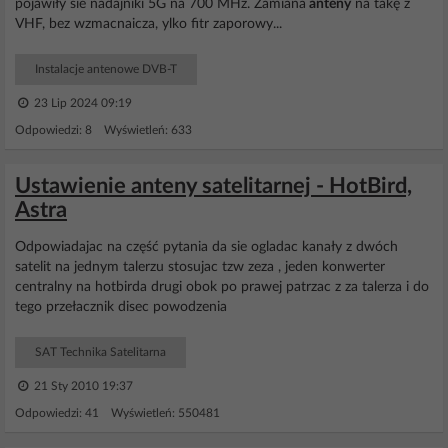
pojawiły sie nadajniki 5G na 700 MHz. Zamiana
anteny
na takę z
VHF, bez wzmacnaicza, ylko fitr zaporowy...
Instalacje antenowe DVB-T
23 Lip 2024 09:19
Odpowiedzi: 8 Wyświetleń: 633
Ustawienie anteny satelitarnej - HotBird,
Astra
Odpowiadajac na część pytania da sie ogladac kanały z dwóch
satelit na jednym talerzu stosujac tzw zeza , jeden konwerter
centralny na hotbirda drugi obok po prawej patrzac z za talerza i do
tego przełacznik disec powodzenia
SAT Technika Satelitarna
21 Sty 2010 19:37
Odpowiedzi: 41 Wyświetleń: 550481