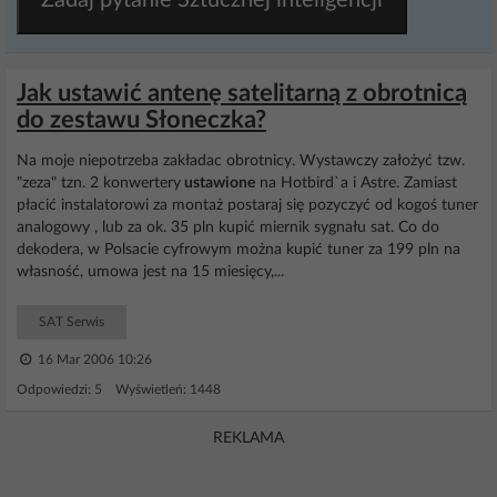
Zadaj pytanie Sztucznej inteligencji
Jak ustawić antenę satelitarną z obrotnicą
do zestawu Słoneczka?
Na moje niepotrzeba zakładac obrotnicy. Wystawczy założyć tzw.
"zeza" tzn. 2 konwertery
ustawione
na Hotbird`a i Astre. Zamiast
płacić instalatorowi za montaż postaraj się pozyczyć od kogoś tuner
analogowy , lub za ok. 35 pln kupić miernik sygnału sat. Co do
dekodera, w Polsacie cyfrowym można kupić tuner za 199 pln na
własność, umowa jest na 15 miesięcy,...
SAT Serwis
16 Mar 2006 10:26
Odpowiedzi: 5 Wyświetleń: 1448
REKLAMA