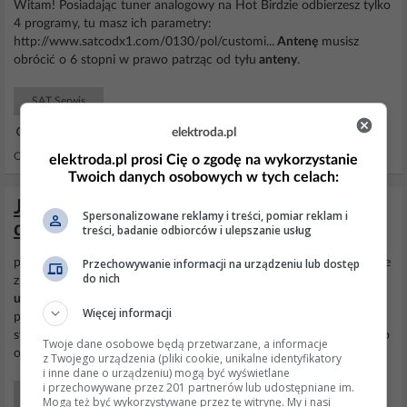
Witam! Posiadając tuner analogowy na Hot Birdzie odbierzesz tylko
4 programy, tu masz ich parametry:
http://www.satcodx1.com/0130/pol/customi...
Antenę
musisz
obrócić o 6 stopni w prawo patrząc od tyłu
anteny
.
SAT Serwis
elektroda.pl
23 Lip 2006 00:18
Odpowiedzi: 2 Wyświetleń: 1101
elektroda.pl prosi Cię o zgodę na wykorzystanie
Twoich danych osobowych w tych celach:
Jak ustawić antenę satelitarną z
Spersonalizowane reklamy i treści, pomiar reklam i
dekoderem Ferguson 1018SE?
treści, badanie odbiorców i ulepszanie usług
Przechowywanie informacji na urządzeniu lub dostęp
proponuję :zamontować uchwyt od strony południowej (koniecznie
do nich
z zachowaniem pionu i pozoimu kąta prostego) zawiesić
antenę
,
ustawić
odchylenie kąta ok.28-30 stp. i skirować na godz. 13 od
Więcej informacji
połydnia tj. około 10 cm od kirunku południowego po złapaniu
sygnału zgrubnego na dekoderze delikatnie obracać w prawo i lewo
Twoje dane osobowe będą przetwarzane, a informacje
oraz góra i dół do uztskania nalepszego...
z Twojego urządzenia (pliki cookie, unikalne identyfikatory
i inne dane o urządzeniu) mogą być wyświetlane
i przechowywane przez 201 partnerów lub udostępniane im.
SAT Serwis
Mogą też być wykorzystywane przez tę witrynę. My i nasi