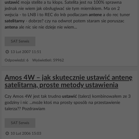
ustawić
moja stelite a tu klops. Satelita jest na 100% sprawna
jednak nie wiem jak obsługiwać sie tym miernikiem. Ma on 2
wejscia - to LNB i to REC do lnb podlaczam
antene
a do rec tuner
satelitarny
- dobrze? czy na odwrot potem staram sie poruszac
antena
ale nic sie nie dzieje nie wiem...
SAT Serwis
13 Lut 2007 11:51
Odpowiedzi: 6 Wyświetleń: 59962
Amos 4W – jak skutecznie ustawić antenę
satelitarną, proste metody ustawienia
Czy Amos 4W jest tak trudno
ustawić
(talerz) kombinowałem ze 3
godziny i nic ...może ktoś ma prosty sposób na przestawienie
talerza?? Pozdrawiam
SAT Serwis
10 Lut 2006 15:03