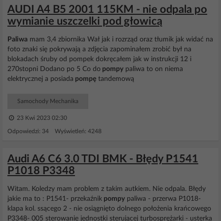
AUDI A4 B5 2001 115KM - nie odpala po
wymianie uszczelki pod głowicą
Paliwa
mam 3,4 zbiornika Wał jak i rozrząd oraz tłumik jak widać na
foto znaki się pokrywają a zdjęcia zapominałem zrobić był na
blokadach śruby od pompek dokręcałem jak w instrukcji 12 i
270stopni Dodano po 5 Co do
pompy
paliwa to on niema
elektrycznej a posiada
pompę
tandemową
Samochody Mechanika
23 Kwi 2023 02:30
Odpowiedzi: 34 Wyświetleń: 4248
Audi A6 C6 3.0 TDI BMK - Błędy P1541
P1018 P3348
Witam. Koledzy mam problem z takim autkiem. Nie odpala. Błędy
jakie ma to : P1541- przekaźnik
pompy
paliwa - przerwa P1018-
klapa kol. ssącego 2 - nie osiągnięto dolnego położenia krańcowego
P3348- 005 sterowanie jednostki sterującej turbosprężarki - usterka