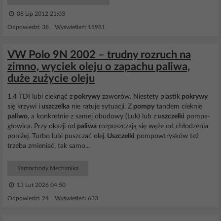
08 Lip 2012 21:03
Odpowiedzi: 38 Wyświetleń: 18981
VW Polo 9N 2002 – trudny rozruch na
zimno, wyciek oleju o zapachu paliwa,
duże zużycie oleju
1.4 TDI lubi cieknąć z
pokrywy
zaworów. Niestety plastik
pokrywy
się krzywi i
uszczelka
nie ratuje sytuacji. Z
pompy
tandem cieknie
paliwo
, a konkretnie z samej obudowy (Luk) lub z
uszczelki
pompa-
głowica. Przy okazji od
paliwa
rozpuszczają się węże od chłodzenia
poniżej. Turbo lubi puszczać olej.
Uszczelki
pompowtrysków też
trzeba zmieniać, tak samo...
Samochody Mechanika
13 Lut 2026 04:50
Odpowiedzi: 24 Wyświetleń: 633