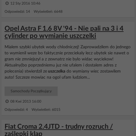
12 Sty 2016 10:46
Odpowiedzi: 14 Wyświetleń: 6648
Opel Astra F 1.6 8V '94 - Nie pali na 3 i 4
cylinder po wymianie uszczelki
Mialem szybki ubytek wody chlodniczej! Zaprowadzilem do jednego
to wymienil weze bo faktycznie przeciekaly lecz ubytek sie nawet o
gram nie zmniejszyl a z zewnatrz nie bylo widac wyciekow!
Aktualny(bo poprzedniemu juz nie ufalem i dostalem adres z
polecenia) stwierdzil ze
uszczelka
do wymiany wiec zostawilem
auto! Szczeze mowiac na ogol ufam ludziom...
Samochody Początkujący
08 Kwi 2013 16:00
Odpowiedzi: 4 Wyświetleń: 6015
Fiat Croma 2.4JTD - trudny rozruch /
zaślepki klap