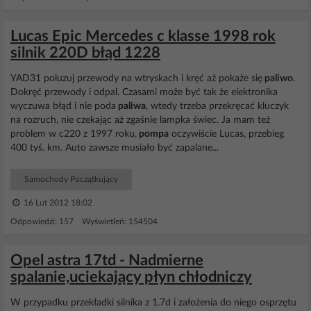
Lucas Epic Mercedes c klasse 1998 rok
silnik 220D błąd 1228
YAD31 poluzuj przewody na wtryskach i kręć aż pokaże się
paliwo
.
Dokręć przewody i odpal. Czasami może być tak że elektronika
wyczuwa błąd i nie poda
paliwa
, wtedy trzeba przekręcać kluczyk
na rozruch, nie czekając aż zgaśnie lampka świec. Ja mam też
problem w c220 z 1997 roku,
pompa
oczywiście Lucas, przebieg
400 tyś. km. Auto zawsze musiało być zapalane...
Samochody Początkujący
16 Lut 2012 18:02
Odpowiedzi: 157 Wyświetleń: 154504
Opel astra 17td - Nadmierne
spalanie,uciekający płyn chłodniczy
W przypadku przekładki silnika z 1.7d i założenia do niego osprzętu