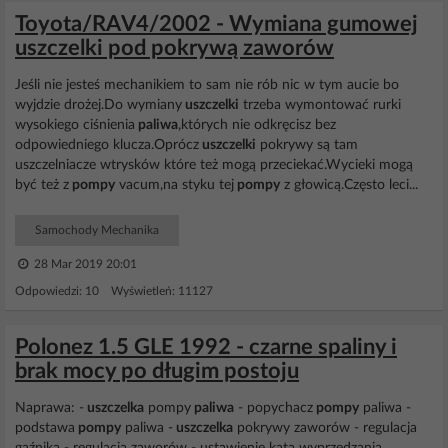
Toyota/RAV4/2002 - Wymiana gumowej
uszczelki pod pokrywą zaworów
Jeśli nie jesteś mechanikiem to sam nie rób nic w tym aucie bo
wyjdzie drożej.Do wymiany
uszczelki
trzeba wymontować rurki
wysokiego ciśnienia
paliwa
,których nie odkręcisz bez
odpowiedniego klucza.Oprócz
uszczelki
pokrywy są tam
uszczelniacze wtrysków które też mogą przeciekać.Wycieki mogą
być też z
pompy
vacum,na styku tej
pompy
z głowicą.Często leci...
Samochody Mechanika
28 Mar 2019 20:01
Odpowiedzi: 10 Wyświetleń: 11127
Polonez 1.5 GLE 1992 - czarne spaliny i
brak mocy po długim postoju
Naprawa: -
uszczelka
pompy
paliwa
- popychacz
pompy
paliwa -
podstawa
pompy
paliwa -
uszczelka
pokrywy zaworów - regulacja