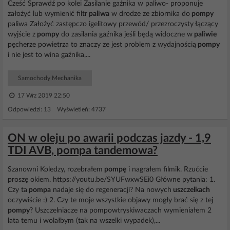
Cześć Sprawdź po kolei Zasilanie gaźnika w paliwo- proponuje
założyć lub wymienić filtr
paliwa
w drodze ze zbiornika do
pompy
paliwa Założyć zastępczo igelitowy przewód/ przezroczysty łączący
wyjście z
pompy
do zasilania gaźnika jeśli będą widoczne w
paliwie
pęcherze powietrza to znaczy ze jest problem z wydajnością
pompy
i nie jest to wina gaźnika,...
Samochody Mechanika
17 Wrz 2019 22:50
Odpowiedzi: 13 Wyświetleń: 4737
ON w oleju po awarii podczas jazdy - 1,9
TDI AVB, pompa tandemowa?
Szanowni Koledzy, rozebrałem
pompę
i nagrałem filmik. Rzućcie
proszę okiem. https://youtu.be/SYUFwxwSEi0 Główne pytania: 1.
Czy ta
pompa
nadaje się do regeneracji? Na nowych
uszczelkach
oczywiście :) 2. Czy te moje wszystkie objawy mogły brać się z tej
pompy
? Uszczelniacze na pompowtryskiwaczach wymieniałem 2
lata temu i wolałbym (tak na wszelki wypadek),...