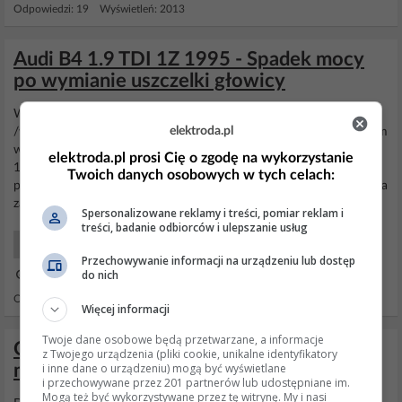
Odpowiedzi: 19 Wyświetleń: 2013
Audi B4 1.9 TDI 1Z 1995 - Spadek mocy
po wymianie uszczelki głowicy
Witam i pozdrawiam. Temat wielokrotnie poruszany na forum
elektroda.pl
/wczoraj go przerobiłem i nie znalazłem odpowiedzi na mój problem
więc proszę moderatorów o nie usuwanie/. Samochód Audi B4 1Z
elektroda.pl prosi Cię o zgodę na wykorzystanie
1,9TDI rok prod. 1995. Przebieg licznikowy 330.000, sugerowany
Twoich danych osobowych w tych celach:
przez właściciela ok. 450.000. Po sprawdzeniu układu chłodzenia na
zawartość CO2 płyn zmienił kolor. Powód...
Spersonalizowane reklamy i treści, pomiar reklam i
treści, badanie odbiorców i ulepszanie usług
Samochody Mechanika
Przechowywanie informacji na urządzeniu lub dostęp
do nich
03 Lis 2011 18:33
Odpowiedzi: 4 Wyświetleń: 5506
Więcej informacji
Twoje dane osobowe będą przetwarzane, a informacje
Opel Corsa 1.0 c, 43kW, 2003 - Brak
z Twojego urządzenia (pliki cookie, unikalne identyfikatory
i inne dane o urządzeniu) mogą być wyświetlane
mocy, telepanie silnika
i przechowywane przez 201 partnerów lub udostępniane im.
Mogą też być wykorzystywane przez tę witrynę. My i nasi