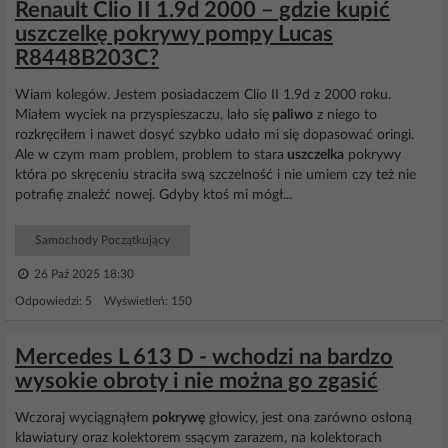
Renault Clio II 1.9d 2000 – gdzie kupić
uszczelkę pokrywy pompy Lucas
R8448B203C?
Wiam kolegów. Jestem posiadaczem Clio II 1.9d z 2000 roku.
Miałem wyciek na przyspieszaczu, lało się
paliwo
z niego to
rozkręciłem i nawet dosyć szybko udało mi się dopasować oringi.
Ale w czym mam problem, problem to stara
uszczelka
pokrywy
która po skręceniu straciła swą szczelność i nie umiem czy też nie
potrafię znaleźć nowej. Gdyby ktoś mi mógł...
Samochody Początkujący
26 Paź 2025 18:30
Odpowiedzi: 5 Wyświetleń: 150
Mercedes L 613 D - wchodzi na bardzo
wysokie obroty i nie można go zgasić
Wczoraj wyciągnąłem
pokrywę
głowicy, jest ona zarówno osłoną
klawiatury oraz kolektorem ssącym zarazem, na kolektorach