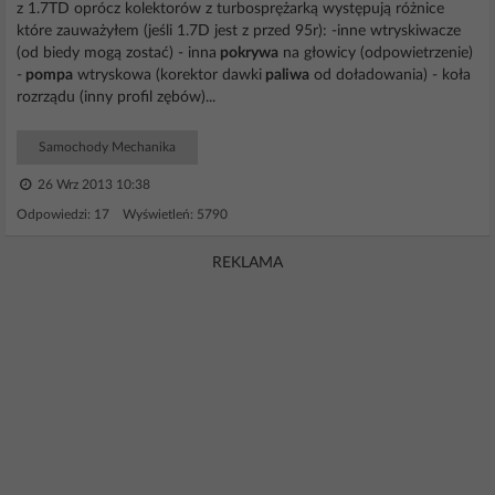
z 1.7TD oprócz kolektorów z turbosprężarką występują różnice
które zauważyłem (jeśli 1.7D jest z przed 95r): -inne wtryskiwacze
(od biedy mogą zostać) - inna
pokrywa
na głowicy (odpowietrzenie)
-
pompa
wtryskowa (korektor dawki
paliwa
od doładowania) - koła
rozrządu (inny profil zębów)...
Samochody Mechanika
26 Wrz 2013 10:38
Odpowiedzi: 17 Wyświetleń: 5790
REKLAMA