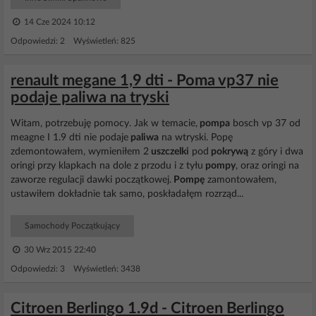
14 Cze 2024 10:12
Odpowiedzi: 2 Wyświetleń: 825
renault megane 1,9 dti - Poma vp37 nie
podaje paliwa na tryski
Witam, potrzebuję pomocy. Jak w temacie,
pompa
bosch vp 37 od
meagne I 1.9 dti nie podaje
paliwa
na wtryski. Popę
zdemontowałem, wymieniłem 2
uszczelki
pod
pokrywą
z góry i dwa
oringi przy klapkach na dole z przodu i z tyłu
pompy
, oraz oringi na
zaworze regulacji dawki początkowej.
Pompę
zamontowałem,
ustawiłem dokładnie tak samo, poskładałęm rozrząd...
Samochody Początkujący
30 Wrz 2015 22:40
Odpowiedzi: 3 Wyświetleń: 3438
Citroen Berlingo 1.9d - Citroen Berlingo