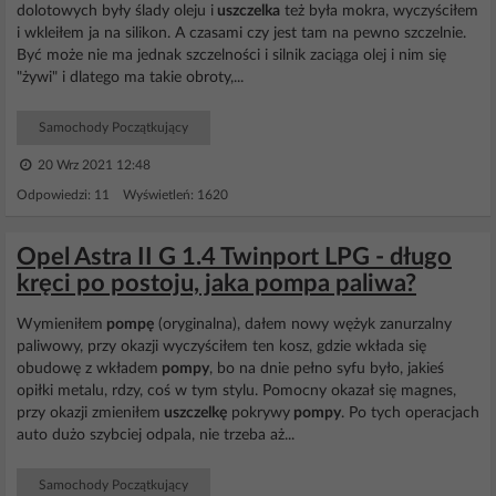
dolotowych były ślady oleju i
uszczelka
też była mokra, wyczyściłem
i wkleiłem ja na silikon. A czasami czy jest tam na pewno szczelnie.
Być może nie ma jednak szczelności i silnik zaciąga olej i nim się
"żywi" i dlatego ma takie obroty,...
Samochody Początkujący
20 Wrz 2021 12:48
Odpowiedzi: 11 Wyświetleń: 1620
Opel Astra II G 1.4 Twinport LPG - długo
kręci po postoju, jaka pompa paliwa?
Wymieniłem
pompę
(oryginalna), dałem nowy wężyk zanurzalny
paliwowy, przy okazji wyczyściłem ten kosz, gdzie wkłada się
obudowę z wkładem
pompy
, bo na dnie pełno syfu było, jakieś
opiłki metalu, rdzy, coś w tym stylu. Pomocny okazał się magnes,
przy okazji zmieniłem
uszczelkę
pokrywy
pompy
. Po tych operacjach
auto dużo szybciej odpala, nie trzeba aż...
Samochody Początkujący