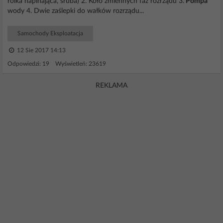
rolka napinająca, śruba) 2. Koło zmiennych faz rozrządu 3.
Pompa
wody 4. Dwie zaślepki do wałków rozrządu...
Samochody Eksploatacja
12 Sie 2017 14:13
Odpowiedzi: 19 Wyświetleń: 23619
REKLAMA