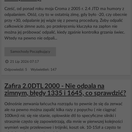
Cześć, od ponad roku moja Croma z 2005 r. 2.4 JTD ma humory z
odpalaniem. Otóż, czy to w ostatnią zimę, gdy było -20, czy obecnie
przy +30, odpalanie jej wiąże się z pewną procedurą. Żeby odpalić
całkowicie zimne auto, po przekręceniu kluczyka na zapłon nie
można jej próbować odpalić, kiedy zgaśnie kontrolka grzania świec.
Wtedy na pewno nie odpali...
Samochody Początkujący
21 Lip 2026 07:17
Odpowiedzi: 5 Wyświetleń: 147
Zafira 2.0DTL 2000 - Nie odpala na
zimnym, błędy 1335 i 1645, co sprawdzić?
Odnośnie zerwania łańcucha rozrządu to pewnie że się da zerwać
ale na pewno można zapalić kilka razy z popychu ( nie ciągnąć
100km)i nic się nie stanie, oplowskie dtl to specyficzne silniki i
strasznie często się zapowietrzają, dla mnie w pierwszej kolejności
wymień węże przelewowe i trójniki, koszt ok. 10-15zł a często te