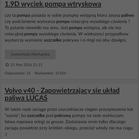
1.9D wyciek pompa wtryskowa
czy ta
pompa
posiada w sobie pompkę wstępną która zasysa
paliwo
czy podcisnienie wytwarza
pompa
rotacyjna wysokiego cisnienia ?
To pytanie niewielki ma sens. Jest
pompa
wstepna, ale nie ma
rotacyjnej
pompy
wysokiego cisnienia. W wiekszosci przypadkow
wystarczy wymienic
uszczelke
pokrywy i o-ringi osi obu dzwigni.
Samochody Mechanika
31 Mar 2016 21:15
Odpowiedzi: 31 Wyświetleń: 15354
Volvo v40 - Zapowietrzajacy sie układ
paliwa LUCAS
W takim razie zaciąga przez uszczelniacze ciegien przyspieszenia lub
"ssania", bo
uszczelke
pod
pokrywą
pompy na razie wykluczam.
łatwa naprawa oringi za grosze. Zastanawia mnie tylko dlaczego
zaciaga powietrze przy krótkim obiegu, przecież wtedy nie ma ciagu
:|