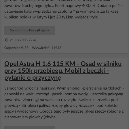
gaźnika - regulacja zaworów - ustawienie kąta wyprzedzania
zaworów Trochę tego było... Koszt naprawy 400,- zł Dodano po 1 -
ustawienie kąta wyprzedzania zapłonu * ja wymiękam ,za tą kasę
kupiłem poldka w lutym i już 23 tyś.km wyjeździł,tyle...
Samochody Początkujący
21 Lis 2008 22:48
Odpowiedzi: 33 Wyświetleń: 11913
Opel Astra H 1.6 115 KM - Osad w silniku
przy 150k przebiegu, Mobil z beczki -
pytanie o przyczynę
Samochód wrócił z naprawy. Wymieniono: -pierścienie na tłokach -
panewki na wale -rozrząd -pasek -pompa wody -uszczelka
pokrywy
zaworów -zimeringi na wałkach rozrządu -świece -uszczelka pod
głowicą -filtr oleju i
paliwa
-śruby głowicy -uszczelki pod kolektor
ssący i wydechowy Oprócz tego były jeszcze jakieś rzeczy robione z
planowaniem głowicy (chyba,...