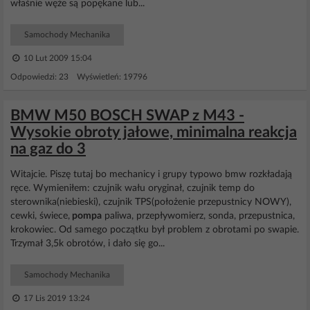
właśnie węże są popękane lub...
Samochody Mechanika
10 Lut 2009 15:04
Odpowiedzi: 23 Wyświetleń: 19796
BMW M50 BOSCH SWAP z M43 -
Wysokie obroty jałowe, minimalna reakcja
na gaz do 3
Witajcie. Piszę tutaj bo mechanicy i grupy typowo bmw rozkładają
ręce. Wymieniłem: czujnik wału oryginał, czujnik temp do
sterownika(niebieski), czujnik TPS(położenie przepustnicy NOWY),
cewki, świece,
pompa
paliwa, przepływomierz, sonda, przepustnica,
krokowiec. Od samego początku był problem z obrotami po swapie.
Trzymał 3,5k obrotów, i dało się go...
Samochody Mechanika
17 Lis 2019 13:24