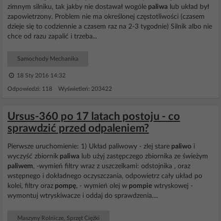
zimnym silniku, tak jakby nie dostawał wogóle
paliwa
lub układ był
zapowietrzony. Problem nie ma określonej częstotliwości (czasem
dzieje się to codziennie a czasem raz na 2-3 tygodnie) Silnik albo nie
chce od razu zapalić i trzeba...
Samochody Mechanika
18 Sty 2016 14:32
Odpowiedzi: 118 Wyświetleń: 203422
Ursus-360 po 17 latach postoju - co
sprawdzić przed odpaleniem?
Pierwsze uruchomienie: 1) Układ paliwowy - zlej stare
paliwo
i
wyczyść zbiornik
paliwa
lub użyj zastępczego zbiornika ze świeżym
paliwem
, -wymień filtry wraz z uszczelkami: odstojnika , oraz
wstępnego i dokładnego oczyszczania, odpowietrz cały układ po
kolei, filtry oraz
pompę
, - wymień olej w
pompie
wtryskowej -
wymontuj wtryskiwacze i oddaj do sprawdzenia....
Maszyny Rolnicze, Sprzęt Ciężki