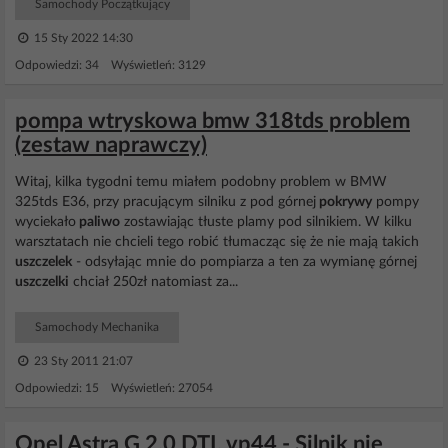
Samochody Początkujący
15 Sty 2022 14:30
Odpowiedzi: 34 Wyświetleń: 3129
pompa wtryskowa bmw 318tds problem
(zestaw naprawczy)
Witaj, kilka tygodni temu miałem podobny problem w BMW
325tds E36, przy pracującym silniku z pod górnej
pokrywy
pompy
wyciekało
paliwo
zostawiając tłuste plamy pod silnikiem. W kilku
warsztatach nie chcieli tego robić tłumacząc się że nie mają takich
uszczelek
- odsyłając mnie do pompiarza a ten za wymianę górnej
uszczelki
chciał 250zł natomiast za...
Samochody Mechanika
23 Sty 2011 21:07
Odpowiedzi: 15 Wyświetleń: 27054
Opel Astra G 2.0 DTI, vp44 - Silnik nie