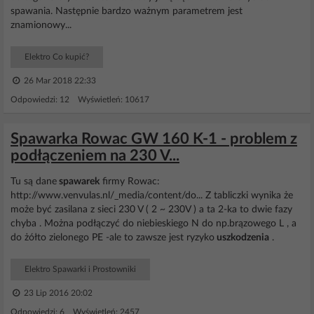
spawania. Następnie bardzo ważnym parametrem jest
znamionowy...
Elektro Co kupić?
26 Mar 2018 22:33
Odpowiedzi: 12 Wyświetleń: 10617
Spawarka Rowac GW 160 K-1 - problem z
podłączeniem na 230 V...
Tu są dane
spawarek
firmy Rowac:
http://www.venvulas.nl/_media/content/do... Z tabliczki wynika że
może być zasilana z sieci 230 V ( 2 ~ 230V ) a ta 2-ka to dwie fazy
chyba . Można podłączyć do niebieskiego N do np.brązowego L , a
do żółto zielonego PE -ale to zawsze jest ryzyko
uszkodzenia
.
Elektro Spawarki i Prostowniki
23 Lip 2016 20:02
Odpowiedzi: 6 Wyświetleń: 2457