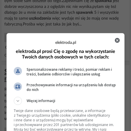
bym sobie sam doszedł do tego.Zapewniam cię że
spawarka
jest
dobrze wyczyszczona a z oględzin nic nie wynika,pytam się też
dlatego że u mnie na zakładzie jest tych
spawarek
5 i wyszystkie
mają te same
uszkodzenia
więc wydaje mi się że mają one wadę
fabryczną.Prośba więc jest taka że jak byś...
Elektro Maszyny i Urządzenia
elektroda.pl
14 Sty 2007 15:08
elektroda.pl prosi Cię o zgodę na wykorzystanie
Odpowiedzi: 4 Wyświetleń: 1542
Twoich danych osobowych w tych celach:
Spersonalizowane reklamy i treści, pomiar reklam i
Solidna spawarka transformatorowa dla
treści, badanie odbiorców i ulepszanie usług
majsterkowicza
Przechowywanie informacji na urządzeniu lub dostęp
do nich
Rozumiem, że dobór elektrod w stosunku do prądu spawania w
inwerterach jest taki sam, jak w przypadku
spawarek
Więcej informacji
transformatorowych? Troszkę podobnie - ale szybko się nauczysz i
nigdy więcej nie będziesz chciał spawać transformatorówką. Do
Twoje dane osobowe będą przetwarzane, a informacje
inwenterów zalecane są elektrody do DC (stałego napięcia) A
z Twojego urządzenia (pliki cookie, unikalne identyfikatory
uszkodzenia
bardzo rzadko same się robią, 75% to wilgoć...
i inne dane o urządzeniu) mogą być wyświetlane
i przechowywane przez 201 partnerów lub udostępniane im.
Mogą też być wykorzystywane przez tę witrynę. My i nasi