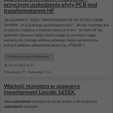
przyczyny uszkodzenia płyty PCB pod
transformatorem HF
Jaki DŁAWIK??? JEŻELI TRANSFORMATOR HF TO DLA CIEBIE
DŁAWIK - to ja gratuluję,,spostrzegawczości''... Bo ten nawinięty licą
w oplocie z kaptonu o średnicy dobrych 4 mm - to trafo HF tej
spawarki! Naprawa takiej usterki polega na,,usunięciu węgla,
wymyciu do czystego włókna szklanego miejsca jarzenia łuku,
pokrycie lakierem elektroizolacyjnym (np ,,FTALUR'')...
Elektro Spawarki i Prostowniki
06 Cze 2025 06:17
Odpowiedzi: 19 Wyświetleń: 714
Wartość rezystora w spawarce
inwertorowej Lincoln 165SX.
Takie
uszkodzenie
rezystora to raczej skutek, a nie przyczyna
uszkodzenia
spawarki.