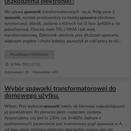
uszkodzenia elektroniki?
Kto używa
spawarek
transformatorowych- np ja. Połączone 2
spawarki
, mostek prostowniczy na każdej
spawarce
(diodowo-
tyrystorowy), dławik, zasilanie z różnych faz (3 fazy 3x400V a nie
jednofazowa). Chociaż mam TIG z MMA i tak wolę
transformatorową. Elektronik zdechnie przy dłuższym spawaniu
większym prądem i chyba koledzy zauważyli że cykl pracy to 60...
Początkujący Elektronicy
24 Mar 2022 17:51
Odpowiedzi: 25 Wyświetleń: 651
Wybór spawarki transformatorowej do
domowego użytku.
Witam. Przy wyborze
spawarki
należy się kierować najważniejszymi
jej parametrami. Po pierwsze jakim napięciem zasilania
dysponujemy, czy jest to 230V, czy 3×400V. Jednym z
podstawowych parametrów jest znamionowy prąd spawania w A,
od tego zależy średnica elektrody jaką będzie można użyć do