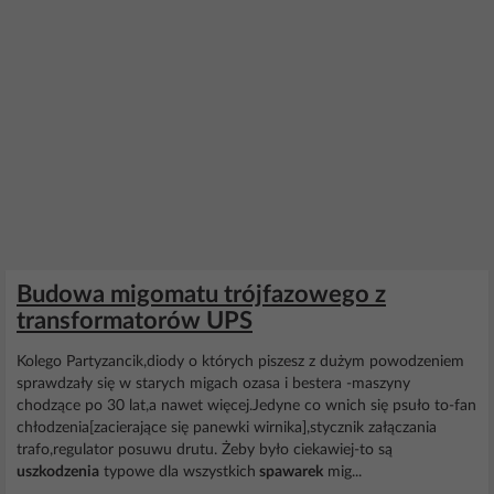
Budowa migomatu trójfazowego z
transformatorów UPS
Kolego Partyzancik,diody o których piszesz z dużym powodzeniem
sprawdzały się w starych migach ozasa i bestera -maszyny
chodzące po 30 lat,a nawet więcej.Jedyne co wnich się psuło to-fan
chłodzenia[zacierające się panewki wirnika],stycznik załączania
trafo,regulator posuwu drutu. Żeby było ciekawiej-to są
uszkodzenia
typowe dla wszystkich
spawarek
mig...