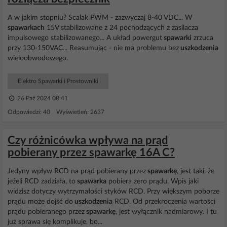
A w jakim stopniu? Scalak PWM - zazwyczaj 8-40 VDC... W
spawarkach
15V stabilizowane z 24 pochodzących z zasilacza
impulsowego stabilizowanego... A układ powergut
spawarki
zrzuca
przy 130-150VAC... Reasumując - nie ma problemu bez
uszkodzenia
wieloobwodowego.
Elektro Spawarki i Prostowniki
26 Paź 2024 08:41
Odpowiedzi: 40 Wyświetleń: 2637
Czy różnicówka wpływa na prąd
pobierany przez spawarkę 16A C?
Jedyny wpływ RCD na prąd pobierany przez
spawarkę
, jest taki, że
jeżeli RCD zadziała, to
spawarka
pobiera zero prądu. Wpis jaki
widzisz dotyczy wytrzymałości styków RCD. Przy większym poborze
prądu może dojść do
uszkodzenia
RCD. Od przekroczenia wartości
prądu pobieranego przez
spawarkę
, jest wyłącznik nadmiarowy. I tu
już sprawa się komplikuje, bo...