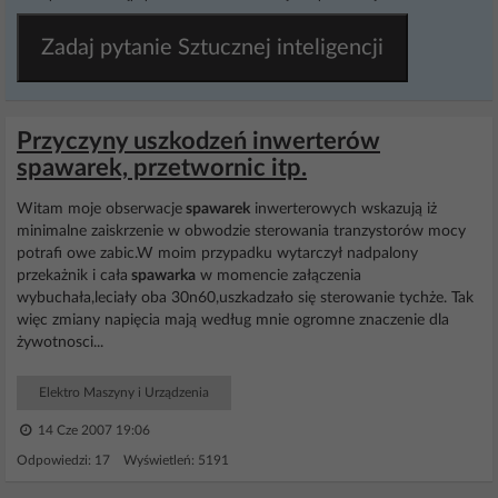
Zadaj pytanie Sztucznej inteligencji
Przyczyny uszkodzeń inwerterów
spawarek, przetwornic itp.
Witam moje obserwacje
spawarek
inwerterowych wskazują iż
minimalne zaiskrzenie w obwodzie sterowania tranzystorów mocy
potrafi owe zabic.W moim przypadku wytarczył nadpalony
przekażnik i cała
spawarka
w momencie załączenia
wybuchała,leciały oba 30n60,uszkadzało się sterowanie tychże. Tak
więc zmiany napięcia mają według mnie ogromne znaczenie dla
żywotnosci...
Elektro Maszyny i Urządzenia
14 Cze 2007 19:06
Odpowiedzi: 17 Wyświetleń: 5191