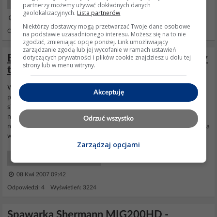
Elektro Co kupić?
partnerzy możemy używać dokładnych danych
geolokalizacyjnych.
Lista partnerów
09 Sie 2017 02:28
Niektórzy dostawcy mogą przetwarzać Twoje dane osobowe
Odpowiedzi: 25 Wyświetleń: 4902
na podstawie uzasadnionego interesu. Możesz się na to nie
zgodzić, zmieniając opcje poniżej. Link umożliwiający
zarządzanie zgodą lub jej wycofanie w ramach ustawień
Budowa spawarki na rdzeniu od silnika czy
dotyczących prywatności i plików cookie znajdziesz u dołu tej
strony lub w menu witryny.
to ma sens ?(????)
Witam. Kiedyś widziałem, jak gościu zajmujący się ,,zawodowo''
Akceptuję
produkcją
spawarek
nawijał je własnie na blachach ze stojanów
silników. Nawijanie jest bardzo pracochłonne i kłopotliwe, ale
nawinięte
spawarki
zdawały egzamin. Jeżeli chodzi o przekrój
Odrzuć wszystko
rdzenia, to ja sądzę,że szerokość rdzenia wzięta do obliczeń powinna
wynosić -szerokość całkowitej blachy...
Zarządzaj opcjami
Elektro Maszyny i Urządzenia
08 Kwi 2007 09:42
Odpowiedzi: 4 Wyświetleń: 3224
Spawarka Shermann MIG200HD -