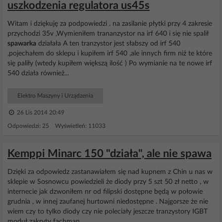
uszkodzenia regulatora us45s
Witam i dziękuję za podpowiedzi . na zasilanie płytki przy 4 zakresie
przychodzi 35v ,Wymieniłem trananzystor na irf 640 i się nie spalił
spawarka
działała A ten tranzystor jest słabszy od irf 540
,pojechałem do sklepu i kupiłem irf 540 ,ale innych firm niż te które
się paliły (wtedy kupiłem większą ilość ) Po wymianie na te nowe irf
540 działa również...
Elektro Maszyny i Urządzenia
26 Lis 2014 20:49
Odpowiedzi: 25 Wyświetleń: 11033
Kemppi Minarc 150 "działa", ale nie spawa
Dzięki za odpowiedz zastanawiałem się nad kupnem z Chin u nas w
sklepie w Sosnowcu powiedzieli że diody przy 5 szt 50 zł netto , w
internecie jak dzwoniłem nr od filipski dostępne będą w połowie
grudnia , w innej zaufanej hurtowni niedostępne . Najgorsze że nie
wiem czy to tylko diody czy nie poleciały jeszcze tranzystory IGBT
moduł zakryty fachman...