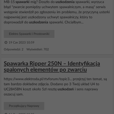
MB-15
spawarki
mig? Doszło do
uszkodzenia
spawarki, wyrzuca
błąd "zwarcie pomiędzy uchwytem spawalniczym, a masą" serwis
wstępnie stwierdził po zgłoszeniu im problemu, że przyczyną usterki
najpewniej jest uszkodzony uchwyt spawalniczy, który to
doprowadził do
uszkodzenia
spawarki. Chciałbym...
Elektro Spawarki i Prostowniki
19 Cze 2023 10:59
Odpowiedzi: 2 Wyświetleń: 702
Spawarka Ripper 250N – Identyfikacja
spalonych elementów po zwarciu
https://www.elektroda.pl/rtvforum/topic3... przejrzyj ten temat, są
tam bardzo dokładne zdjęcia. Dodano po 3 Twój układ U4 to
UC2845BN koszt około 5zł resztę
uszkodzeń
i sens naprawy
oszacuj sam.
Początkujący Naprawy