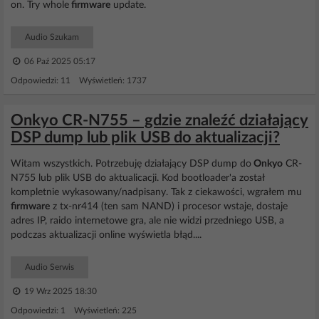
on. Try whole
firmware
update.
Audio Szukam
06 Paź 2025 05:17
Odpowiedzi: 11 Wyświetleń: 1737
Onkyo CR-N755 – gdzie znaleźć działający
DSP dump lub plik USB do aktualizacji?
Witam wszystkich. Potrzebuję działający DSP dump do
Onkyo
CR-
N755 lub plik USB do aktualicacji. Kod bootloader'a został
kompletnie wykasowany/nadpisany. Tak z ciekawości, wgrałem mu
firmware
z tx-nr414 (ten sam NAND) i procesor wstaje, dostaje
adres IP, raido internetowe gra, ale nie widzi przedniego USB, a
podczas aktualizacji online wyświetla błąd....
Audio Serwis
19 Wrz 2025 18:30
Odpowiedzi: 1 Wyświetleń: 225