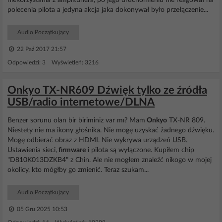
niekorzystania z amplitunera, po jego uruchomieniu nie reagował na
polecenia pilota a jedyna akcja jaka dokonywał było przełączenie...
Audio Początkujący
22 Paź 2017 21:57
Odpowiedzi: 3 Wyświetleń: 3216
Onkyo TX-NR609 Dźwięk tylko ze źródła
USB/radio internetowe/DLNA
Benzer sorunu olan bir biriminiz var mı? Mam
Onkyo
TX-NR 809.
Niestety nie ma ikony głośnika. Nie mogę uzyskać żadnego dźwięku.
Mogę odbierać obraz z HDMI. Nie wykrywa urządzeń USB.
Ustawienia sieci,
firmware
i pilota są wyłączone. Kupiłem chip
"D810K013DZKB4" z Chin. Ale nie mogłem znaleźć nikogo w mojej
okolicy, kto mógłby go zmienić. Teraz szukam...
Audio Początkujący
05 Gru 2025 10:53