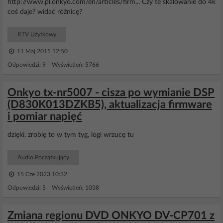
http://www.pl.onkyo.com/en/articles/firm... Czy te skalowanie do 4k
coś daje? widać różnicę?
RTV Użytkowy
11 Maj 2015 12:50
Odpowiedzi: 9 Wyświetleń: 5766
Onkyo tx-nr5007 - cisza po wymianie DSP
(D830K013DZKB5), aktualizacja firmware
i pomiar napięć
dzięki, zrobię to w tym tyg, logi wrzucę tu
Audio Początkujący
15 Cze 2023 10:32
Odpowiedzi: 5 Wyświetleń: 1038
Zmiana regionu DVD ONKYO DV-CP701 z