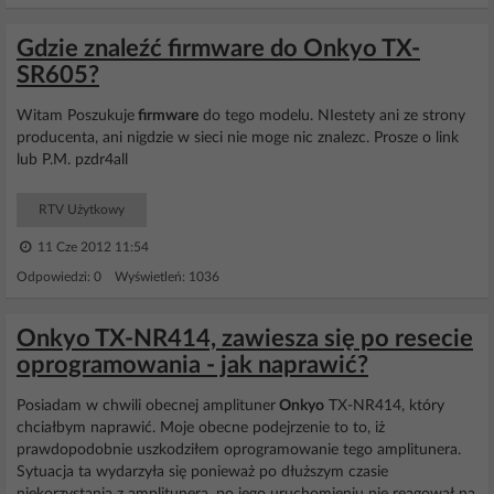
Gdzie znaleźć firmware do Onkyo TX-
SR605?
Witam Poszukuje
firmware
do tego modelu. NIestety ani ze strony
producenta, ani nigdzie w sieci nie moge nic znalezc. Prosze o link
lub P.M. pzdr4all
RTV Użytkowy
11 Cze 2012 11:54
Odpowiedzi: 0 Wyświetleń: 1036
Onkyo TX-NR414, zawiesza się po resecie
oprogramowania - jak naprawić?
Posiadam w chwili obecnej amplituner
Onkyo
TX-NR414, który
chciałbym naprawić. Moje obecne podejrzenie to to, iż
prawdopodobnie uszkodziłem oprogramowanie tego amplitunera.
Sytuacja ta wydarzyła się ponieważ po dłuższym czasie