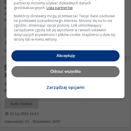
OK jak port USB czyta pamięć to jest nieźle.Pobierz najnowsze
partnerzy możemy używać dokładnych danych
geolokalizacyjnych.
Lista partnerów
aktualizacje oprogramowania układowego ze strony producenta i
zrób ręczny update.Napisz czy coś się zmieniło?Poniżej link do
Niektórzy dostawcy mogą przetwarzać Twoje dane osobowe
strony https://www.intl.onkyo.com/support/firmw...
na podstawie uzasadnionego interesu. Możesz się na to nie
zgodzić, zmieniając opcje poniżej. Link umożliwiający
zarządzanie zgodą lub jej wycofanie w ramach ustawień
Audio Początkujący
dotyczących prywatności i plików cookie znajdziesz u dołu tej
strony lub w menu witryny.
07 Gru 2019 13:34
Odpowiedzi: 8 Wyświetleń: 1698
Akceptuję
Gdzie znaleźć firmware i DSP do
Odrzuć wszystko
wzmacniacza Pioneer SC-LX 75?
Thank you a lot sir! I will test them after I've done some work on
Zarządzaj opcjami
the Toshiba nand ship for the
Onkyo
tx-nr818
Audio Szukam
21 Lip 2026 16:13
Odpowiedzi: 13 Wyświetleń: 1092