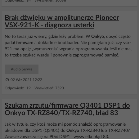
Odpowiedzi: 14 Wyświetleń: 10398
Brak dźwięku w amplitunerze Pioneer
VSX-921-K - diagnoza usterki
No to teraz już wiemy, gdzie leży problem. W
Onkyo
, dosyć często
padał
firmware
a dokładnie bootloader. Nie pamiętam już, czy vsx-
921 ma opcję „wymuszenia” wgrania oprogramowania.Jeśli nie ma,
to trzeba szukać wsadu i ponownie zaprogramować pamięć.
Audio Serwis
02 Wrz 2021 12:22
Odpowiedzi: 19 Wyświetleń: 7593
Szukam zrzutu/firmware Q3401 DSP1 do
Onkyo TX-RZ840/TX-RZ740, błąd 83
Jak w tytule, czy ktoś może mi pomóc znaleźć oprogramowanie
układowe dla DSP1 (Q3401) do
Onkyo
TX-RZ840 lub TX-RZ740?
Zawsze zawiesza się na 90% DSP1 i wyświetla błąd 83.