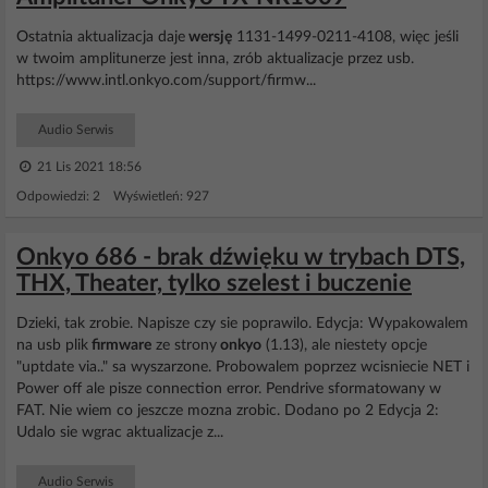
Ostatnia aktualizacja daje
wersję
1131-1499-0211-4108, więc jeśli
w twoim amplitunerze jest inna, zrób aktualizacje przez usb.
https://www.intl.onkyo.com/support/firmw...
Audio Serwis
21 Lis 2021 18:56
Odpowiedzi: 2 Wyświetleń: 927
Onkyo 686 - brak dźwięku w trybach DTS,
THX, Theater, tylko szelest i buczenie
Dzieki, tak zrobie. Napisze czy sie poprawilo. Edycja: Wypakowalem
na usb plik
firmware
ze strony
onkyo
(1.13), ale niestety opcje
"uptdate via.." sa wyszarzone. Probowalem poprzez wcisniecie NET i
Power off ale pisze connection error. Pendrive sformatowany w
FAT. Nie wiem co jeszcze mozna zrobic. Dodano po 2 Edycja 2:
Udalo sie wgrac aktualizacje z...
Audio Serwis