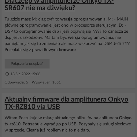
Dlaczego w amplitunerze Onkyo TX-
SR607 nie ma dźwięku?
Tu gdzie masz M: ciąg cyfr to
wersja
oprogramowania. M: - MAIN
główne oprogramowanie, jest ono w procesorze sterujacym. D: -
DSP to oprogramowanie dsp i jeśli pojawią się ????? To oznacza że
dsp jest uszkodzony. Ma tam być
wersja
oprogramowania, nie
pamiętam jak się to zmieniało ale masz wskoczyć na DSP. Jeśli ????
Przeplata się z prawidłowym
firmware
...
Połączenia urządzeń
18 Sie 2022 15:08
Odpowiedzi: 5 Wyświetleń: 1851
Aktualny firmware dla amplitunera Onkyo
TX-RZ810 via USB
Witam Poszukuje w miarę aktualnego pliku. fw na aplitunera
Onkyo
tx-rz810. Potrzebuje wgrać go po USB. Posypały się usługi sieciowe
w sprzęcie, Clear'a już robiłem nic to nie dało.