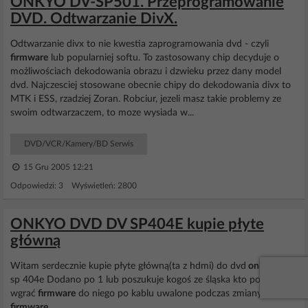
ONKYO DV-SP501. Przeprogramowanie
DVD. Odtwarzanie DivX.
Odtwarzanie divx to nie kwestia zaprogramowania dvd - czyli
firmware
lub popularniej softu. To zastosowany chip decyduje o
możliwościach dekodowania obrazu i dzwieku przez dany model
dvd. Najczesciej stosowane obecnie chipy do dekodowania divx to
MTK i ESS, rzadziej Zoran. Robciur, jezeli masz takie problemy ze
swoim odtwarzaczem, to moze wysiada w...
DVD/VCR/Kamery/BD Serwis
15 Gru 2005 12:21
Odpowiedzi: 3 Wyświetleń: 2800
ONKYO DVD DV SP404E kupie płyte
główną
Witam serdecznie kupie płyte główną(ta z hdmi) do dvd
onkyo
dv
sp 404e Dodano po 1 lub poszukuje kogoś ze śląska kto potrafi
wgrać
firmware
do niego po kablu uwalone podczas zmiany
firmware