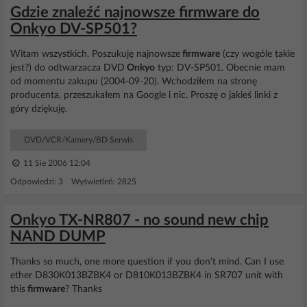
Gdzie znaleźć najnowsze firmware do
Onkyo DV-SP501?
Witam wszystkich. Poszukuję najnowsze
firmware
(czy wogóle takie
jest?) do odtwarzacza DVD
Onkyo
typ: DV-SP501. Obecnie mam
od momentu zakupu (2004-09-20). Wchodziłem na stronę
producenta, przeszukałem na Google i nic. Proszę o jakieś linki z
góry dziękuję.
DVD/VCR/Kamery/BD Serwis
11 Sie 2006 12:04
Odpowiedzi: 3 Wyświetleń: 2825
Onkyo TX-NR807 - no sound new chip
NAND DUMP
Thanks so much, one more question if you don't mind. Can I use
ether D830K013BZBK4 or D810K013BZBK4 in SR707 unit with
this
firmware
? Thanks