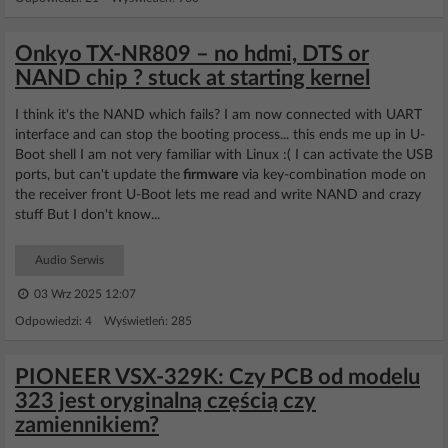
Onkyo TX-NR809 – no hdmi, DTS or
NAND chip ? stuck at starting kernel
I think it's the NAND which fails? I am now connected with UART
interface and can stop the booting process... this ends me up in U-
Boot shell I am not very familiar with Linux :( I can activate the USB
ports, but can't update the
firmware
via key-combination mode on
the receiver front U-Boot lets me read and write NAND and crazy
stuff But I don't know...
Audio Serwis
03 Wrz 2025 12:07
Odpowiedzi: 4 Wyświetleń: 285
PIONEER VSX-329K: Czy PCB od modelu
323 jest oryginalną częścią czy
zamiennikiem?