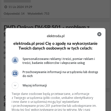
11 Lis 2024 19:29
Odpowiedzi: 14 Wyświetleń: 753
DVD Onkyo DV-SP 501 - problem z
czytaniem płyt oryg.
elektroda.pl
Płyty wydane przez sony były kiedyś całe czerwone, a teraz są już
elektroda.pl prosi Cię o zgodę na wykorzystanie
tradycyjne srebrbne. Jak wypożycze taką płyte to cykne fotke. Nie
Twoich danych osobowych w tych celach:
pozostaje chyba nic innego tylko pisac do producenta moze
udostępnią jakiś inny
firmware
.
Spersonalizowane reklamy i treści, pomiar reklam i
treści, badanie odbiorców i ulepszanie usług
DVD/VCR/Kamery/BD Serwis
Przechowywanie informacji na urządzeniu lub dostęp
do nich
22 Sie 2007 15:23
Odpowiedzi: 8 Wyświetleń: 3164
Więcej informacji
Twoje dane osobowe będą przetwarzane, a informacje
Onkyo HT-R758 miga Check Sp Wire,
z Twojego urządzenia (pliki cookie, unikalne identyfikatory
i inne dane o urządzeniu) mogą być wyświetlane
gaśnie ekran, brak dźwięku, HDMI działa
i przechowywane przez 201 partnerów lub udostępniane im.
Mogą też być wykorzystywane przez tę witrynę. My i nasi