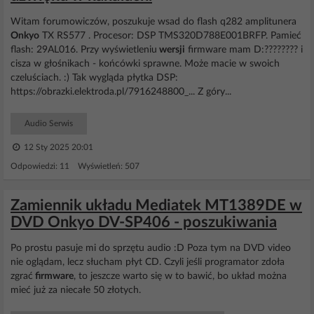
Witam forumowiczów, poszukuje wsad do flash q282 amplitunera
Onkyo
TX RS577 . Procesor: DSP TMS320D788E001BRFP. Pamieć
flash: 29AL016. Przy wyświetleniu
wersji
firmware mam D:???????? i
cisza w głośnikach - końcówki sprawne. Może macie w swoich
czeluściach. :) Tak wygląda płytka DSP:
https://obrazki.elektroda.pl/7916248800_... Z góry...
Audio Serwis
12 Sty 2025 20:01
Odpowiedzi: 11 Wyświetleń: 507
Zamiennik układu Mediatek MT1389DE w
DVD Onkyo DV-SP406 - poszukiwania
Po prostu pasuje mi do sprzętu audio :D Poza tym na DVD video
nie oglądam, lecz słucham płyt CD. Czyli jeśli programator zdoła
zgrać
firmware
, to jeszcze warto się w to bawić, bo układ można
mieć już za niecałe 50 złotych.